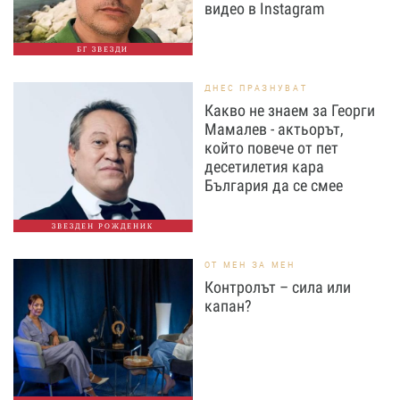
видео в Instagram
БГ ЗВЕЗДИ
ДНЕС ПРАЗНУВАТ
Какво не знаем за Георги
Мамалев - актьорът,
който повече от пет
десетилетия кара
България да се смее
ЗВЕЗДЕН РОЖДЕНИК
ОТ МЕН ЗА МЕН
Контролът – сила или
капан?