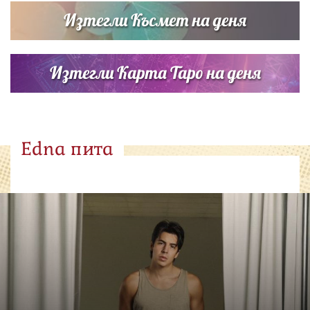
Изтегли Късмет на деня
Изтегли Карта Таро на деня
Edna пита