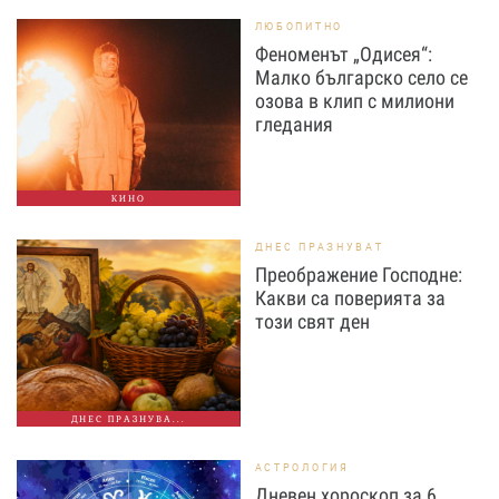
ЛЮБОПИТНО
Феноменът „Одисея“:
Малко българско село се
озова в клип с милиони
гледания
КИНО
ДНЕС ПРАЗНУВАТ
Преображение Господне:
Какви са поверията за
този свят ден
ДНЕС ПРАЗНУВА...
АСТРОЛОГИЯ
Дневен хороскоп за 6