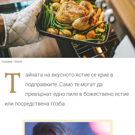
Снимка:
iStock
Т
айната на вкусното ястие се крие в
подправките. Само те могат да
превърнат едно пиле в божествено ястие
или посредствена гозба.