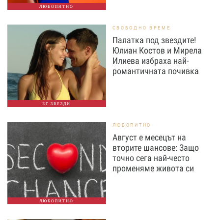
ЛЮБОПИТНО
СВОБОДНО ВРЕМЕ
Палатка под звездите!
Юлиан Костов и Мирела
Илиева избраха най-
романтичната почивка
БГ ЗВЕЗДИ
ЛЮБОПИТНО
Август е месецът на
вторите шансове: Защо
точно сега най-често
променяме живота си
ЛЮБОПИТНО