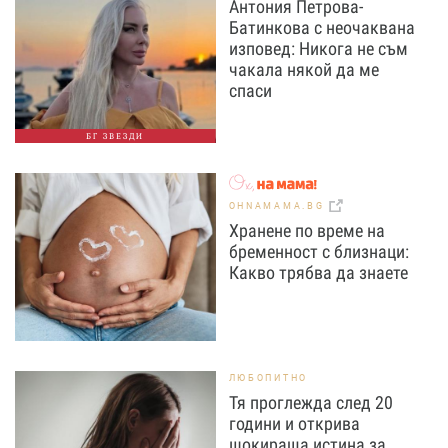
Антония Петрова-
Батинкова с неочаквана
изповед: Никога не съм
чакала някой да ме
спаси
БГ ЗВЕЗДИ
OHNAMAMA.BG
Хранене по време на
бременност с близнаци:
Какво трябва да знаете
ЛЮБОПИТНО
Тя проглежда след 20
години и открива
шокираща истина за