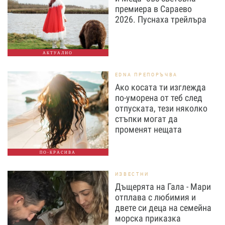
премиера в Сараево
2026. Пуснаха трейлъра
АКТУАЛНО
EDNA ПРЕПОРЪЧВА
Ако косата ти изглежда
по-уморена от теб след
отпуската, тези няколко
стъпки могат да
променят нещата
ПО-КРАСИВА
ИЗВЕСТНИ
Дъщерята на Гала - Мари
отплава с любимия и
двете си деца на семейна
морска приказка