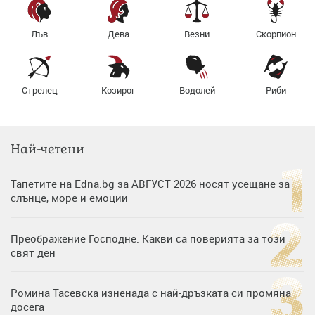
Лъв
Дева
Везни
Скорпион
Стрелец
Козирог
Водолей
Риби
Най-четени
Тапетите на Edna.bg за АВГУСТ 2026 носят усещане за
слънце, море и емоции
Преображение Господне: Какви са поверията за този
свят ден
Ромина Тасевска изненада с най-дръзката си промяна
досега