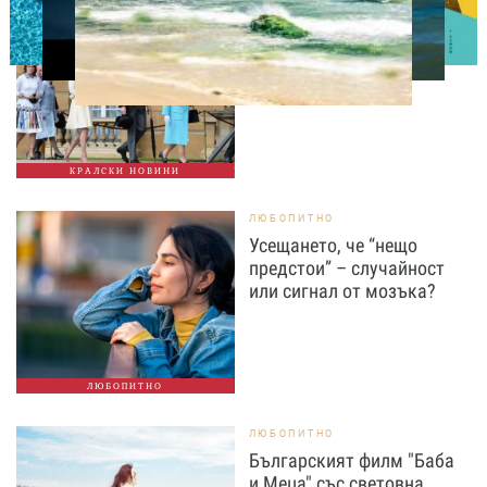
СВОБОДНО ВРЕМЕ
Ново бебе в кралското
семейство
КРАЛСКИ НОВИНИ
ЛЮБОПИТНО
Усещането, че “нещо
предстои” – случайност
или сигнал от мозъка?
ЛЮБОПИТНО
ЛЮБОПИТНО
Българският филм "Баба
и Меца" със световна