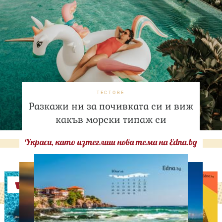
ТЕСТОВЕ
Разкажи ни за почивката си и виж
какъв морски типаж си
Украси, като изтеглиш нова тема на Edna.bg
Оферти