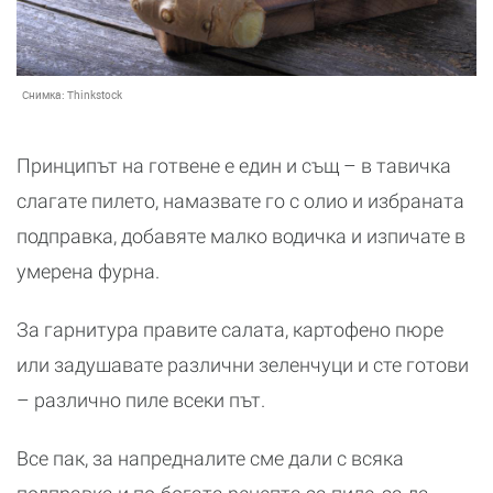
Снимка:
Thinkstock
Принципът на готвене е един и същ – в тавичка
слагате пилето, намазвате го с олио и избраната
подправка, добавяте малко водичка и изпичате в
умерена фурна.
За гарнитура правите салата, картофено пюре
или задушавате различни зеленчуци и сте готови
– различно пиле всеки път.
Все пак, за напредналите сме дали с всяка