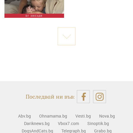
БГ ЗВЕЗДИ
Последвай ни във:
Abv.bg
Ohnamama.bg
Vesti.bg
Nova.bg
Dariknews.bg
Vbox7.com
Sinoptik.bg
DogsAndCats.bg
Telegraph.bg
Grabo.bg