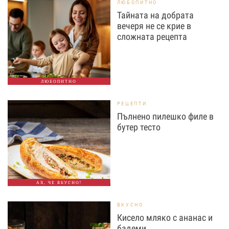
ЛЮБОПИТНО
Тайната на добрата
вечеря не се крие в
сложната рецепта
ЛЮБОПИТНО
РЕЦЕПТИ
Пълнено пилешко филе в
бутер тесто
АХ, ЧЕ ВКУСНО!
ВКУСНО
Кисело мляко с ананас и
бадеми