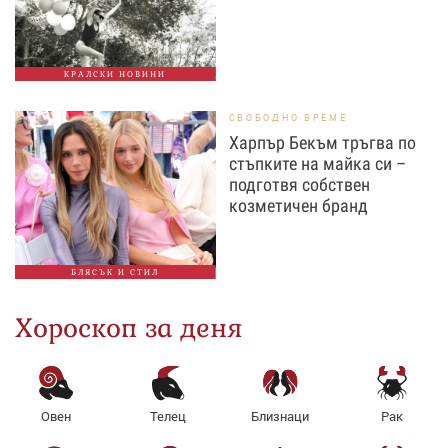
КРАЛСКИ НОВИНИ
СВОБОДНО ВРЕМЕ
Харпър Бекъм тръгва по
стъпките на майка си –
подготвя собствен
козметичен бранд
БЛЯСЪК И СТИЛ
Хороскоп за деня
Овен
Телец
Близнаци
Рак