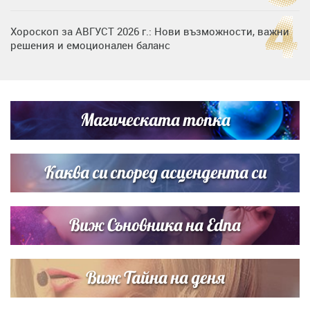
Хороскоп за АВГУСТ 2026 г.: Нови възможности, важни
решения и емоционален баланс
Дъщерята на Гала - Мари отплава с любимия и двете
си деца на семейна морска приказка
Магическата топка
Звездна ваканция в Майорка: Дженифър Анистън,
Кортни Кокс и Джим Къртис заедно на яхта
Каква си според асцендента си
Виж Съновника на Edna
Виж Тайна на деня