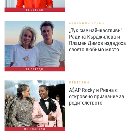
БГ ЗВЕЗДИ
СВОБОДНО ВРЕМЕ
„Тук сме най-щастливи“:
Радина Кърджилова и
Пламен Димов издадоха
своето любимо място
БГ ЗВЕЗДИ
ИЗВЕСТНИ
A$AP Rocky и Риана с
откровено признание за
родителството
ОТ ХОЛИВУД