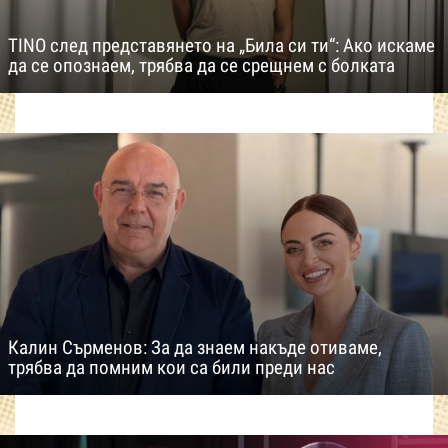
TINO след представянето на „Била си ти“: Ако искаме
да се опознаем, трябва да се срещнем с болката
Калин Сърменов: За да знаем накъде отиваме,
трябва да помним кои са били преди нас