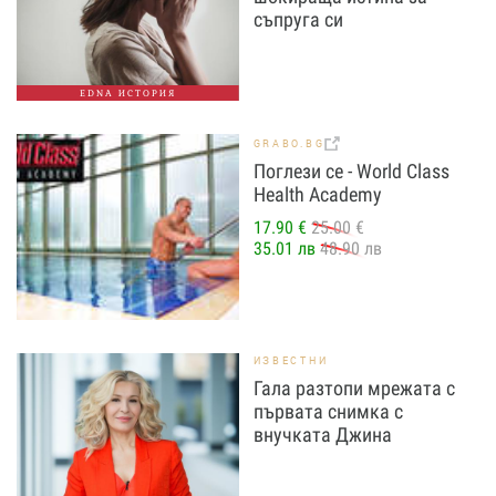
съпруга си
EDNA ИСТОРИЯ
GRABO.BG
Поглези се - World Class
Health Academy
17.90 €
25.00 €
35.01 лв
48.90 лв
ИЗВЕСТНИ
Гала разтопи мрежата с
първата снимка с
внучката Джина