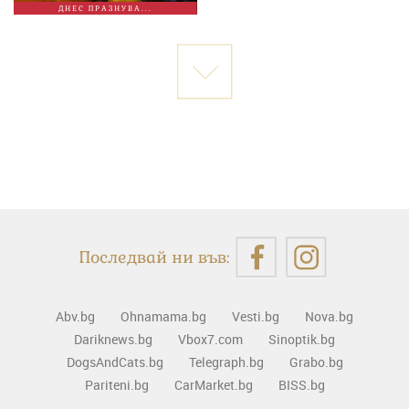
ДНЕС ПРАЗНУВА...
Последвай ни във:
Abv.bg
Ohnamama.bg
Vesti.bg
Nova.bg
Dariknews.bg
Vbox7.com
Sinoptik.bg
DogsAndCats.bg
Telegraph.bg
Grabo.bg
Pariteni.bg
CarMarket.bg
BISS.bg