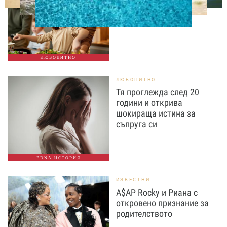
вечеря не се крие в
сложната рецепта
ЛЮБОПИТНО
ЛЮБОПИТНО
Тя проглежда след 20
години и открива
шокираща истина за
съпруга си
EDNA ИСТОРИЯ
ИЗВЕСТНИ
A$AP Rocky и Риана с
откровено признание за
родителството