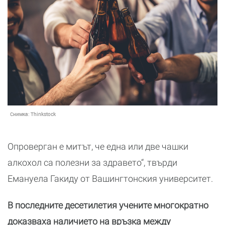
Снимка:
Thinkstock
Опроверган е митът, че една или две чашки
алкохол са полезни за здравето“, твърди
Емануела Гакиду от Вашингтонския университет.
В последните десетилетия учените многократно
доказваха наличието на връзка между