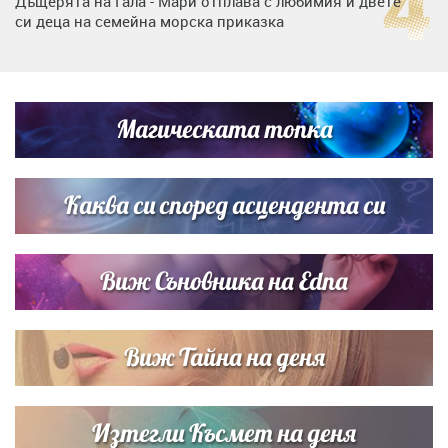
Дъщерята на Гала - Мари отплава с любимия и двете
си деца на семейна морска приказка
„Тук сме най-щастливи“: Радина Кърджилова и Пламен
Димов издадоха своето любимо място
Магическата топка
Дъщерята на Тодор Батков вдигна сватба, Стоичков и
Братя Аргирови я изненадаха с песен
Каква си според асцендента си
Виж Съновника на Edna
Виж Тайна на деня
Изтегли Късмет на деня