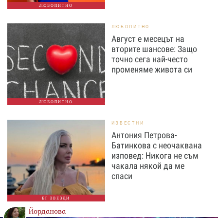
ЛЮБОПИТНО
ЛЮБОПИТНО
Август е месецът на
вторите шансове: Защо
точно сега най-често
променяме живота си
ЛЮБОПИТНО
ИЗВЕСТНИ
Антония Петрова-
Батинкова с неочаквана
изповед: Никога не съм
чакала някой да ме
спаси
БГ ЗВЕЗДИ
Йорданова