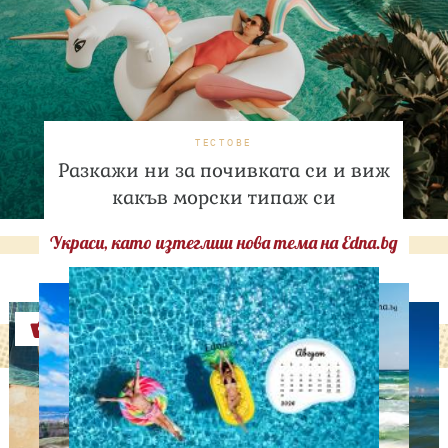
ТЕСТОВЕ
Разкажи ни за почивката си и виж
какъв морски типаж си
Украси, като изтеглиш нова тема на Edna.bg
Оферти
ЛЮБОПИТНО
Тайната на добрата