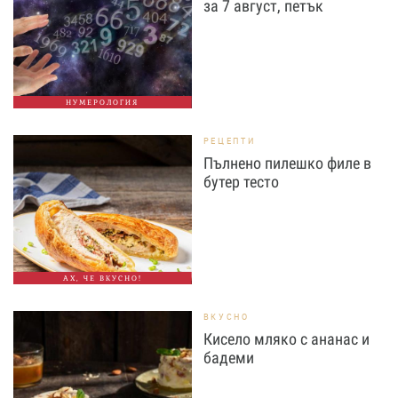
за 7 август, петък
НУМЕРОЛОГИЯ
РЕЦЕПТИ
Пълнено пилешко филе в
бутер тесто
АХ, ЧЕ ВКУСНО!
ВКУСНО
Кисело мляко с ананас и
бадеми