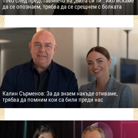
TINO след представянето на „Била си ти“: Ако искаме
да се опознаем, трябва да се срещнем с болката
Калин Сърменов: За да знаем накъде отиваме,
трябва да помним кои са били преди нас