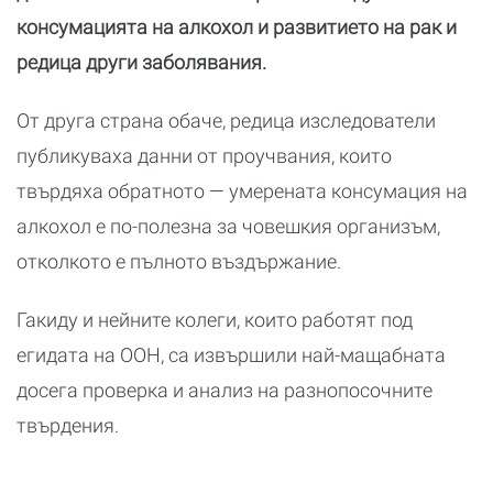
консумацията на алкохол и развитието на рак и
редица други заболявания.
От друга страна обаче, редица изследователи
публикуваха данни от проучвания, които
твърдяха обратното — умерената консумация на
алкохол е по-полезна за човешкия организъм,
отколкото е пълното въздържание.
Гакиду и нейните колеги, които работят под
егидата на ООН, са извършили най-мащабната
досега проверка и анализ на разнопосочните
твърдения.