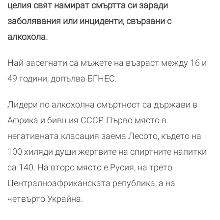
целия свят намират смъртта си заради
заболявания или инциденти, свързани с
алкохола.
Най-засегнати са мъжете на възраст между 16 и
49 години, допълва БГНЕС.
Лидери по алкохолна смъртност са държави в
Африка и бившия СССР. Първо място в
негативната класация заема Лесото, където на
100 хиляди души жертвите на спиртните напитки
са 140. На второ място е Русия, на трето
Централноафриканската република, а на
четвърто Украйна.