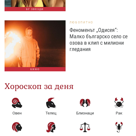
БГ ЗВЕЗДИ
ЛЮБОПИТНО
Феноменът „Одисея“:
Малко българско село се
озова в клип с милиони
гледания
КИНО
Хороскоп за деня
Овен
Телец
Близнаци
Рак