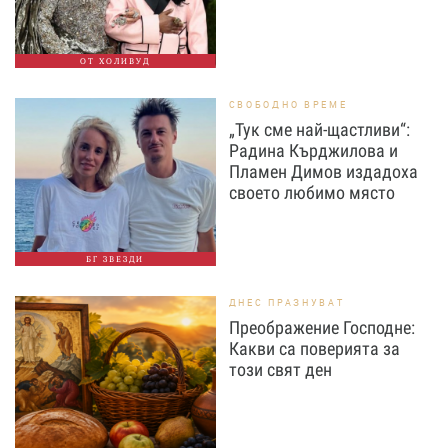
ОТ ХОЛИВУД
СВОБОДНО ВРЕМЕ
„Тук сме най-щастливи“:
Радина Кърджилова и
Пламен Димов издадоха
своето любимо място
БГ ЗВЕЗДИ
ДНЕС ПРАЗНУВАТ
Преображение Господне:
Какви са поверията за
този свят ден