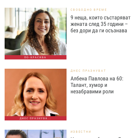
СВОБОДНО ВРЕМЕ
9 неща, които състаряват
жената след 35 години –
без дори да ги осъзнава
ПО-КРАСИВА
ДНЕС ПРАЗНУВАТ
Албена Павлова на 60:
Талант, хумор и
незабравими роли
ДНЕС ПРАЗНУВА...
ИЗВЕСТНИ