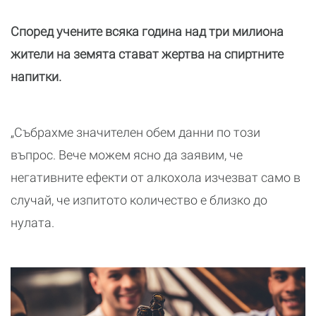
Според учените всяка година над три милиона
жители на земята стават жертва на спиртните
напитки.
„Събрахме значителен обем данни по този
въпрос. Вече можем ясно да заявим, че
негативните ефекти от алкохола изчезват само в
случай, че изпитото количество е близко до
нулата.