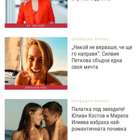
БГ ЗВЕЗДИ
СВОБОДНО ВРЕМЕ
„Никой не вярваше, че ще
го направя“: Силвия
Петкова сбъдна една
своя мечта
ЛЮБОПИТНО
СВОБОДНО ВРЕМЕ
Палатка под звездите!
Юлиан Костов и Мирела
Илиева избраха най-
романтичната почивка