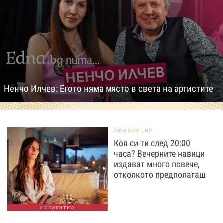
Ненчо Илчев: Егото няма място в света на артистите
ЛЮБОПИТНО
Коя си ти след 20:00
часа? Вечерните навици
издават много повече,
отколкото предполагаш
ЛЮБОПИТНО