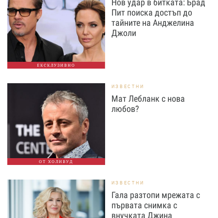
Нов удар в битката: Брад
Пит поиска достъп до
тайните на Анджелина
Джоли
ЕКСКЛУЗИВНО
ИЗВЕСТНИ
Мат Лебланк с нова
любов?
ОТ ХОЛИВУД
ИЗВЕСТНИ
Гала разтопи мрежата с
първата снимка с
внучката Джина