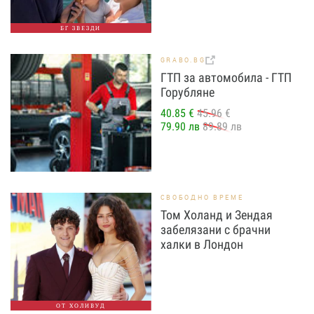
БГ ЗВЕЗДИ
GRABO.BG
ГТП за автомобила - ГТП
Горубляне
40.85 €
45.96 €
79.90 лв
89.89 лв
СВОБОДНО ВРЕМЕ
Том Холанд и Зендая
забелязани с брачни
халки в Лондон
ОТ ХОЛИВУД