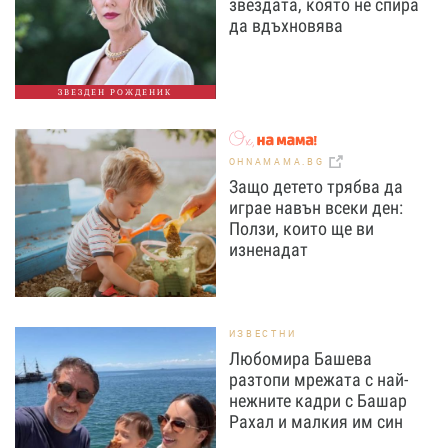
звездата, която не спира
да вдъхновява
ЗВЕЗДЕН РОЖДЕНИК
OHNAMAMA.BG
Защо детето трябва да
играе навън всеки ден:
Ползи, които ще ви
изненадат
ИЗВЕСТНИ
Любомира Башева
разтопи мрежата с най-
нежните кадри с Башар
Рахал и малкия им син