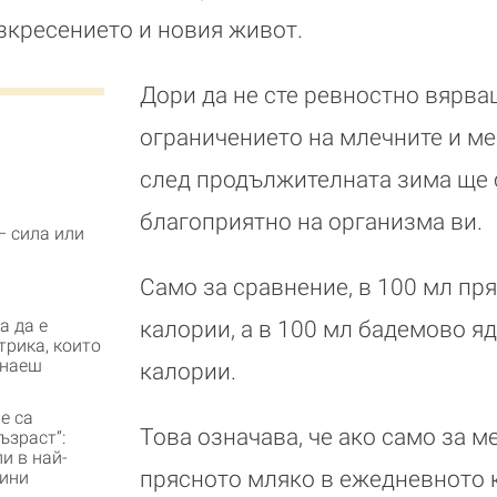
зкресението и новия живот.
Дори да не сте ревностно вярва
ограничението на млечните и ме
след продължителната зима ще 
благоприятно на организма ви.
– сила или
Само за сравнение, в 100 мл пр
а да е
калории, а в 100 мл бадемово я
трика, които
знаеш
калории.
не са
Това означава, че ако само за м
ъзраст“:
и в най-
прясното мляко в ежедневното 
дини