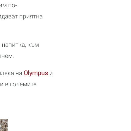
им по-
идават приятна
 напитка, към
пнем.
млека на
Olympus
и
ни в големите