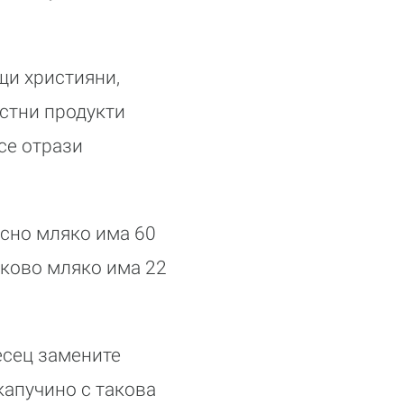
щи християни,
стни продукти
се отрази
ясно мляко има 60
дково мляко има 22
есец замените
капучино с такова