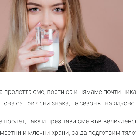
а пролетта сме, пости са и нямаме почти ник
Това са три ясни знака, че сезонът на ядково
а пролет, така и през тази сме във великденс
естни и млечни храни, за да подготвим тялот