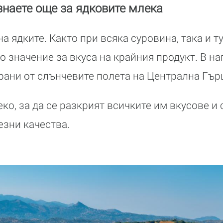
знаете още за ядковите млека
а ядките. Както при всяка суровина, така и т
о значение за вкуса на крайния продукт. В на
 брани от слънчевите полета на Централна Гър
ко, за да се разкрият всичките им вкусове и
езни качества.