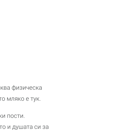
аква физическа
то мляко е тук.
ки пости.
о и душата си за