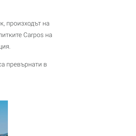
ук, произходът на
питките Carpos на
ция.
 са превърнати в