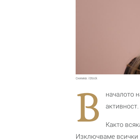
Снимка:
iStock
В
началото н
активност. 
Както всяк
Изключваме всички м