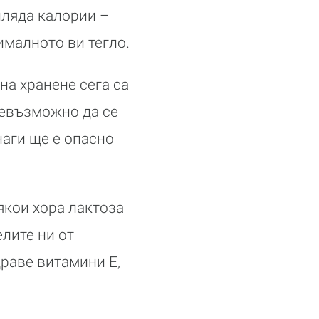
иляда калории –
ималното ви тегло.
на хранене сега са
невъзможно да се
наги ще е опасно
якои хора лактоза
елите ни от
драве витамини Е,