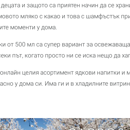
 децата и защото са приятен начин да се хран
овото мляко с какао и това с шамфъстък пр
ите моменти у дома.
и от 500 мл са супер вариант за освежаваща
еки път, когато просто ни се иска нещо да ха
онлайн целия асортимент ядкови напитки и 
асно у дома си. Има ги и в хладилните витри