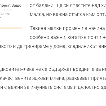
от бадеми, ще си спестите над х
"seen": Защо
 всяко
малка, но важна стъпка към опт
 което
?
Такива малки промени в начина 
особено важни, когато е почти 
кото и да тренираме у дома, хладилникът ви
ядковите млека не се съдържат вредните за н
 качествените ядкови млека, разказват прият
ени с важни за имунната система и цялостно з