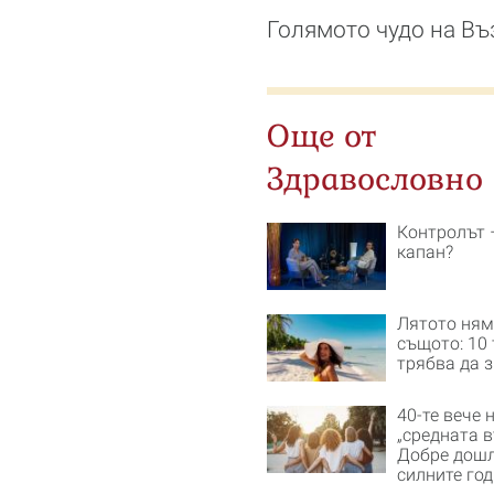
Голямото чудо на Въ
Още от
Здравословно
Контролът 
капан?
Лятото ням
същото: 10 
трябва да 
40-те вече 
„средната в
Добре дошл
силните го