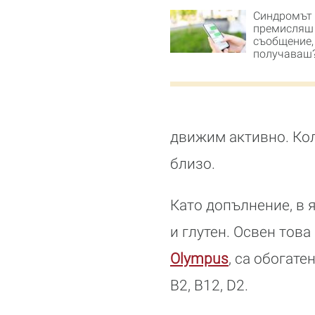
Синдромът 
премисляш
съобщение,
получаваш
движим активно. Кол
близо.
Като допълнение, в 
и глутен. Освен това
Olympus
, са обогат
В2, В12, D2.