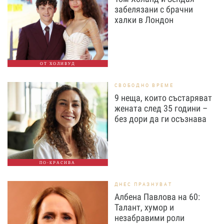
забелязани с брачни
халки в Лондон
ОТ ХОЛИВУД
СВОБОДНО ВРЕМЕ
9 неща, които състаряват
жената след 35 години –
без дори да ги осъзнава
ПО-КРАСИВА
ДНЕС ПРАЗНУВАТ
Албена Павлова на 60:
Талант, хумор и
незабравими роли