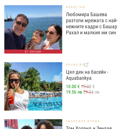
ИЗВЕСТНИ
Любомира Башева
разтопи мрежата с най-
нежните кадри с Башар
Рахал и малкия им син
БГ ЗВЕЗДИ
GRABO.BG
Цял ден на басейн -
Aquabankya
10.00 €
15.00 €
19.56 лв
29.34 лв
СВОБОДНО ВРЕМЕ
Том Холанд и Зендая