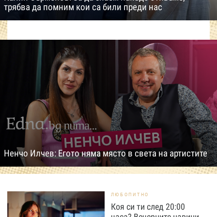
трябва да помним кои са били преди нас
Ненчо Илчев: Егото няма място в света на артистите
ЛЮБОПИТНО
Коя си ти след 20:00
часа? Вечерните навици