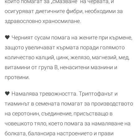
които помагат за „смазване“ на червата, и
осигуряват диетичните фибри, необходими за
здравословно храносмилане.
🖤 Черният сусам помага на жените при кърмене,
защото увеличават кърмата поради голямото
количество калций, цинк, желязо, магнезий, мед,
витамини от група В, ненаситени мазнини и
протеини.
🖤 Намалява тревожността. Триптофанът и
тиаминът в семената помагат за производството
на серотонин, съединение, присъстващо в
човешкото тяло, което помага за намаляване на
болката, балансира настроението и прави