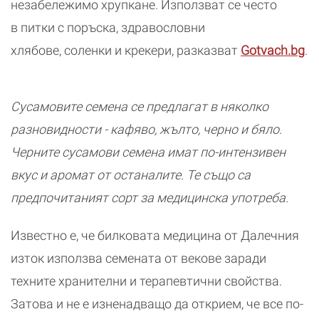
незабележимо хрупкане. Използват се често
в питки с поръска, здравословни
хлябове, соленки и крекери, разказват
Gotvach.bg
.
Сусамовите семена се предлагат в няколко
разновидности - кафяво, жълто, черно и бяло.
Черните сусамови семена имат по-интензивен
вкус и аромат от останалите. Те също са
предпочитаният сорт за медицинска употреба.
Известно е, че билковата медицина от Далечния
изток използва семената от векове заради
техните хранителни и терапевтични свойства.
Затова и не е изненадващо да открием, че все по-