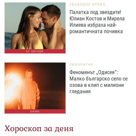
СВОБОДНО ВРЕМЕ
Палатка под звездите!
Юлиан Костов и Мирела
Илиева избраха най-
романтичната почивка
БГ ЗВЕЗДИ
ЛЮБОПИТНО
Феноменът „Одисея“:
Малко българско село се
озова в клип с милиони
гледания
КИНО
Хороскоп за деня