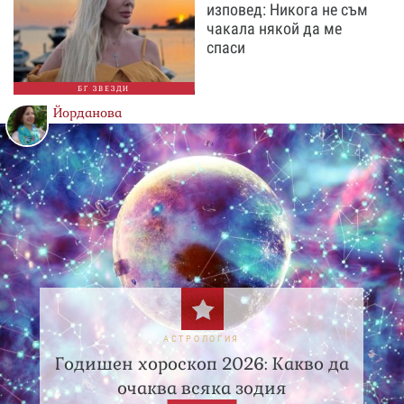
изповед: Никога не съм
чакала някой да ме
спаси
БГ ЗВЕЗДИ
Йорданова
АСТРОЛОГИЯ
Годишен хороскоп 2026: Какво да
очаква всяка зодия