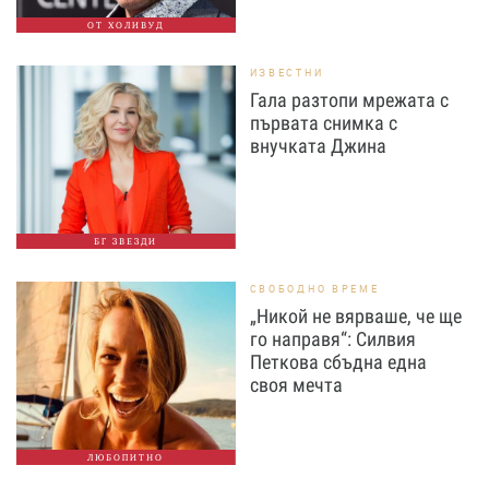
ОТ ХОЛИВУД
ИЗВЕСТНИ
Гала разтопи мрежата с
първата снимка с
внучката Джина
БГ ЗВЕЗДИ
СВОБОДНО ВРЕМЕ
„Никой не вярваше, че ще
го направя“: Силвия
Петкова сбъдна една
своя мечта
ЛЮБОПИТНО