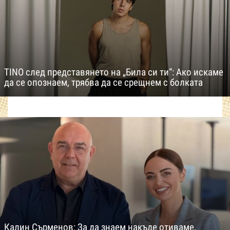
TINO след представянето на „Била си ти“: Ако искаме
да се опознаем, трябва да се срещнем с болката
Калин Сърменов: За да знаем накъде отиваме,