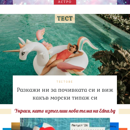
АСТРО
ТЕСТОВЕ
Разкажи ни за почивката си и виж
какъв морски типаж си
Украси, като изтеглиш нова тема на Edna.bg