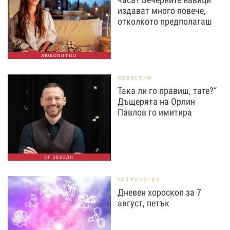
издават много повече,
отколкото предполагаш
ЛЮБОПИТНО
ИЗВЕСТНИ
Така ли го правиш, тате?“
Дъщерята на Орлин
Павлов го имитира
БГ ЗВЕЗДИ
АСТРОЛОГИЯ
Дневен хороскоп за 7
август, петък