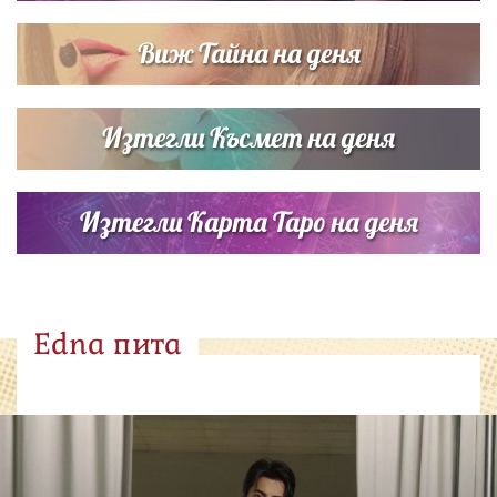
Виж Тайна на деня
Изтегли Късмет на деня
Изтегли Карта Таро на деня
Edna пита