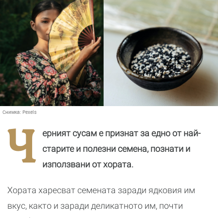
Снимка:
Pexels
Ч
ерният сусам е признат за едно от най-
старите и полезни семена, познати и
използвани от хората.
Хората харесват семената заради ядковия им
вкус, както и заради деликатното им, почти