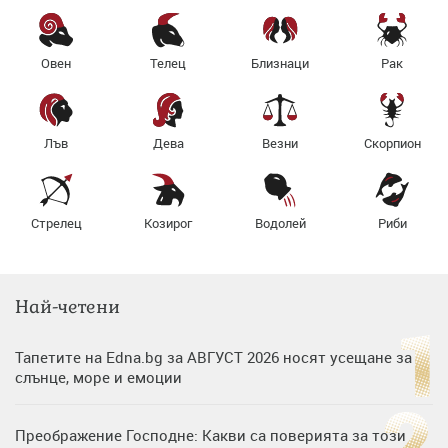
Овен
Телец
Близнаци
Рак
Лъв
Дева
Везни
Скорпион
Стрелец
Козирог
Водолей
Риби
Най-четени
Тапетите на Edna.bg за АВГУСТ 2026 носят усещане за
слънце, море и емоции
Преображение Господне: Какви са поверията за този