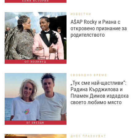
EDNA ИСТОРИЯ
ИЗВЕСТНИ
A$AP Rocky и Риана с
откровено признание за
родителството
ОТ ХОЛИВУД
СВОБОДНО ВРЕМЕ
„Тук сме най-щастливи“:
Радина Кърджилова и
Пламен Димов издадоха
своето любимо място
БГ ЗВЕЗДИ
ДНЕС ПРАЗНУВАТ