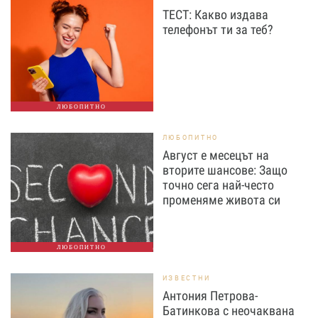
ТЕСТ: Какво издава
телефонът ти за теб?
ЛЮБОПИТНО
ЛЮБОПИТНО
Август е месецът на
вторите шансове: Защо
точно сега най-често
променяме живота си
ЛЮБОПИТНО
ИЗВЕСТНИ
Антония Петрова-
Батинкова с неочаквана