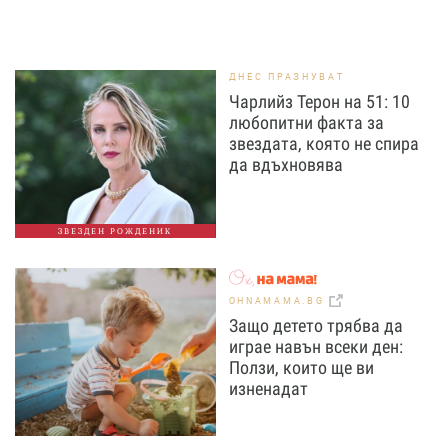
ДНЕС ПРАЗНУВАТ
Чарлийз Терон на 51: 10
любопитни факта за
звездата, която не спира
да вдъхновява
ЗВЕЗДЕН РОЖДЕНИК
OHNAMAMA.BG
Защо детето трябва да
играе навън всеки ден:
Ползи, които ще ви
изненадат