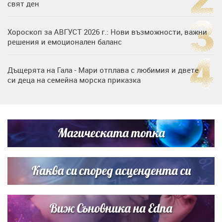
свят ден
Хороскоп за АВГУСТ 2026 г.: Нови възможности, важни
решения и емоционален баланс
Дъщерята на Гала - Мари отплава с любимия и двете
си деца на семейна морска приказка
„Тук сме най-щастливи“: Радина Кърджилова и Пламен
Димов издадоха своето любимо място
Магическата топка
Дъщерята на Тодор Батков вдигна сватба, Стоичков и
Братя Аргирови я изненадаха с песен
Каква си според асцендента си
Виж Съновника на Edna