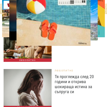
Оферти
ЛЮБОПИТНО
Тайната на добрата
вечеря не се крие в
сложната рецепта
ЛЮБОПИТНО
ЛЮБОПИТНО
Тя проглежда след 20
години и открива
шокираща истина за
съпруга си