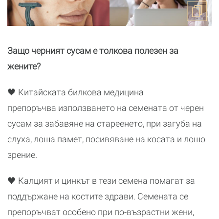
Защо черният сусам е толкова полезен за
жените?
🖤 Китайската билкова медицина
препоръчва използването на семената от черен
сусам за забавяне на стареенето, при загуба на
слуха, лоша памет, посивяване на косата и лошо
зрение.
🖤 Калцият и цинкът в тези семена помагат за
поддържане на костите здрави. Семената се
препоръчват особено при по-възрастни жени,