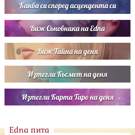
Каква си според асцендента си
Виж Съновника на Edna
Виж Тайна на деня
Изтегли Късмет на деня
Изтегли Карта Таро на деня
Edna пита