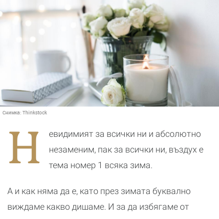
Снимка:
Thinkstock
Н
евидимият за всички ни и абсолютно
незаменим, пак за всички ни, въздух е
тема номер 1 всяка зима.
А и как няма да е, като през зимата буквално
виждаме какво дишаме. И за да избягаме от