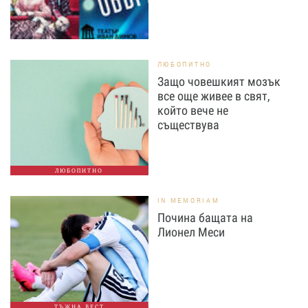
ЛЮБОПИТНО
Защо човешкият мозък
все още живее в свят,
който вече не
съществува
ЛЮБОПИТНО
IN MEMORIAM
Почина бащата на
Лионел Меси
ТЪЖНА ВЕСТ