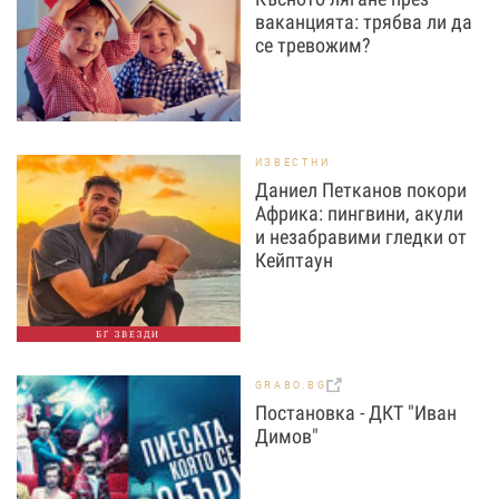
ваканцията: трябва ли да
се тревожим?
ИЗВЕСТНИ
Даниел Петканов покори
Африка: пингвини, акули
и незабравими гледки от
Кейптаун
БГ ЗВЕЗДИ
GRABO.BG
Постановка - ДКТ "Иван
Димов"