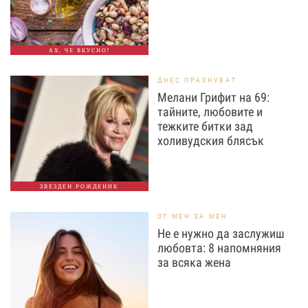
АХ, ЧЕ ВКУСНО!
ДНЕС ПРАЗНУВАТ
Мелани Грифит на 69:
тайните, любовите и
тежките битки зад
холивудския блясък
ЗВЕЗДЕН РОЖДЕНИК
ОТ МЕН ЗА МЕН
Не е нужно да заслужиш
любовта: 8 напомняния
за всяка жена