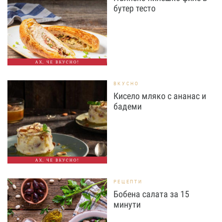
бутер тесто
АХ, ЧЕ ВКУСНО!
ВКУСНО
Кисело мляко с ананас и
бадеми
АХ, ЧЕ ВКУСНО!
РЕЦЕПТИ
Бобена салата за 15
минути