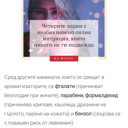
Четирите зодии с
необикновено силна
интуиция, която
никога не ги подвежда
НА ФОКУС
Сред другите химикали, които се срещат в
ароматизаторите, са
фталати
(причинват
безплодие при жените),
парабени, формалдехид
(причинява хрипове, кашлица, дразнене на
гърлото, парене на кожата) и
бензол
(свързва се
с повишен риск от левкемия).