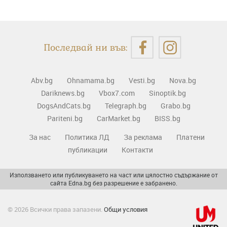
Последвай ни във:
Abv.bg
Ohnamama.bg
Vesti.bg
Nova.bg
Dariknews.bg
Vbox7.com
Sinoptik.bg
DogsAndCats.bg
Telegraph.bg
Grabo.bg
Pariteni.bg
CarMarket.bg
BISS.bg
За нас
Политика ЛД
За реклама
Платени
публикации
Контакти
Използването или публикуването на част или цялостно съдържание от
сайта Edna.bg без разрешение е забранено.
© 2026 Всички права запазени.
Общи условия