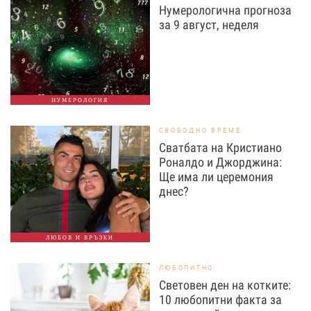
Нумерологична прогноза
за 9 август, неделя
НУМЕРОЛОГИЯ
СВОБОДНО ВРЕМЕ
Сватбата на Кристиано
Роналдо и Джорджина:
Ще има ли церемония
днес?
ЛЮБОВ И ВРЪЗКИ
ЛЮБОПИТНО
Световен ден на котките:
10 любопитни факта за