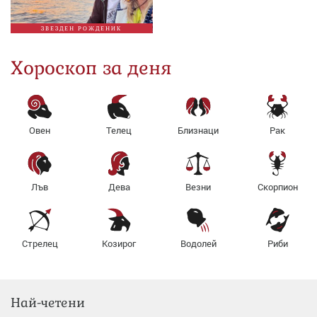
ЗВЕЗДЕН РОЖДЕНИК
Хороскоп за деня
Овен
Телец
Близнаци
Рак
Лъв
Дева
Везни
Скорпион
Стрелец
Козирог
Водолей
Риби
Най-четени