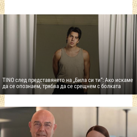
TINO след представянето на „Била си ти“: Ако искаме
да се опознаем, трябва да се срещнем с болката