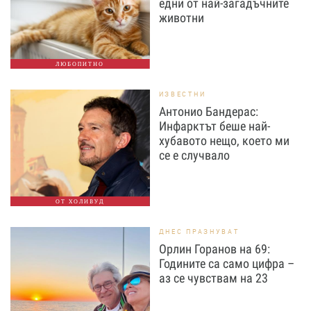
едни от най-загадъчните
животни
ЛЮБОПИТНО
ИЗВЕСТНИ
Антонио Бандерас:
Инфарктът беше най-
хубавото нещо, което ми
се е случвало
ОТ ХОЛИВУД
ДНЕС ПРАЗНУВАТ
Орлин Горанов на 69:
Годините са само цифра –
аз се чувствам на 23