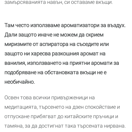
замърсяванията навън, си оставаме вкъщи.
Там често използваме ароматизатори за въздух.
Дали защото иначе не можем да скрием
миризмите от аспиратора на съседите или
защото ни харесва разкошния аромат на
ванилия, използването на приятни аромати за
подобряване на обстановката вкъщи не е
необичайно.
Освен това всички привърженици на
медитацията, търсенето на дзен спокойствие и
отпускане прибягват до китайските пръчици и
тамяна, за да достигнат така търсената нирвана.