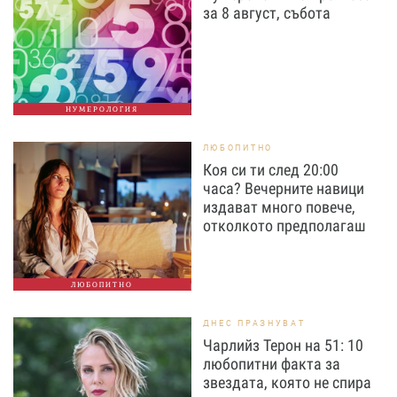
за 8 август, събота
НУМЕРОЛОГИЯ
ЛЮБОПИТНО
Коя си ти след 20:00
часа? Вечерните навици
издават много повече,
отколкото предполагаш
ЛЮБОПИТНО
ДНЕС ПРАЗНУВАТ
Чарлийз Терон на 51: 10
любопитни факта за
звездата, която не спира