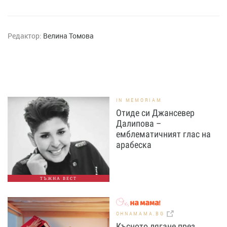
Редактор:
Велина Томова
IN MEMORIAM
Отиде си Джансевер
Далипова –
емблематичният глас на
арабеска
ТЪЖНА ВЕСТ
OHNAMAMA.BG
Късното лягане през