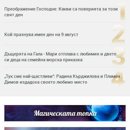
Преображение Господне: Какви са поверията за този
свят ден
Кой празнува имен ден на 9 август
Дъщерята на Гала - Мари отплава с любимия и двете
си деца на семейна морска приказка
„Тук сме най-щастливи“: Радина Кърджилова и Пламен
Димов издадоха своето любимо място
Дъщерята на Тодор Батков вдигна сватба, Стоичков и
Братя Аргирови я изненадаха с песен
Магическата топка
Дневен хороскоп за 6 август, четвъртък