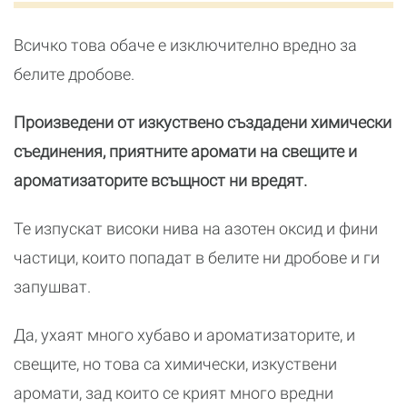
Всичко това обаче е изключително вредно за
белите дробове.
Произведени от изкуствено създадени химически
съединения, приятните аромати на свещите и
ароматизаторите всъщност ни вредят.
Те изпускат високи нива на азотен оксид и фини
частици, които попадат в белите ни дробове и ги
запушват.
Да, ухаят много хубаво и ароматизаторите, и
свещите, но това са химически, изкуствени
аромати, зад които се крият много вредни