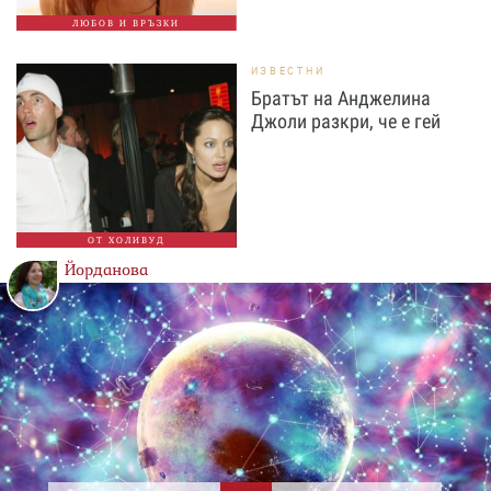
ЛЮБОВ И ВРЪЗКИ
ИЗВЕСТНИ
Братът на Анджелина
Джоли разкри, че е гей
ОТ ХОЛИВУД
Йорданова