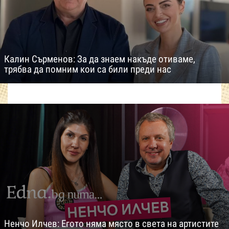
Калин Сърменов: За да знаем накъде отиваме,
трябва да помним кои са били преди нас
Ненчо Илчев: Егото няма място в света на артистите