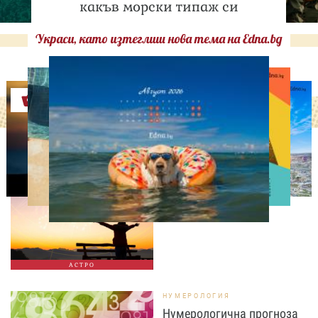
какъв морски типаж си
Украси, като изтеглиш нова тема на Edna.bg
Оферти
АСТРОЛОГИЯ
Дневен хороскоп за 8
август, събота
АСТРО
НУМЕРОЛОГИЯ
Нумерологична прогноза