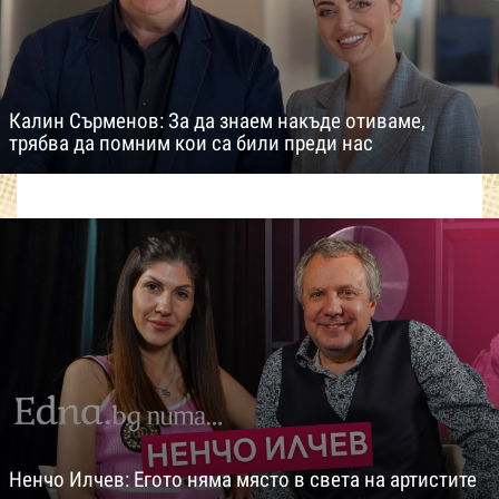
Калин Сърменов: За да знаем накъде отиваме,
трябва да помним кои са били преди нас
Ненчо Илчев: Егото няма място в света на артистите