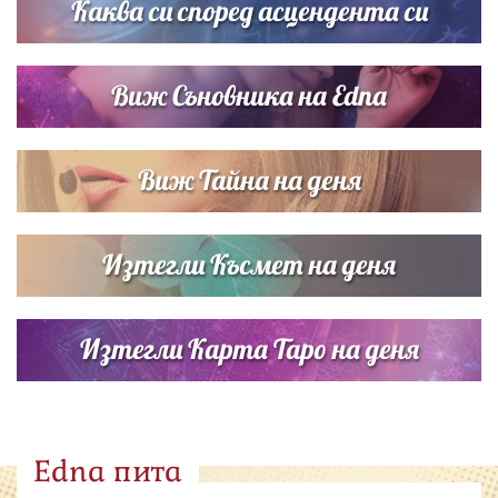
Каква си според асцендента си
Виж Съновника на Edna
Виж Тайна на деня
Изтегли Късмет на деня
Изтегли Карта Таро на деня
Edna пита