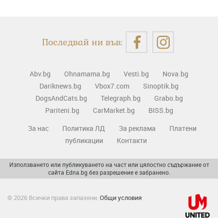
Последвай ни във:
Abv.bg
Ohnamama.bg
Vesti.bg
Nova.bg
Dariknews.bg
Vbox7.com
Sinoptik.bg
DogsAndCats.bg
Telegraph.bg
Grabo.bg
Pariteni.bg
CarMarket.bg
BISS.bg
За нас
Политика ЛД
За реклама
Платени
публикации
Контакти
Използването или публикуването на част или цялостно съдържание от
сайта Edna.bg без разрешение е забранено.
© 2026 Всички права запазени.
Общи условия