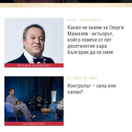
ДНЕС ПРАЗНУВАТ
Какво не знаем за Георги
Мамалев - актьорът,
който повече от пет
десетилетия кара
България да се смее
ЗВЕЗДЕН РОЖДЕНИК
ОТ МЕН ЗА МЕН
Контролът – сила или
капан?
ПСИХОЛОГИЯ