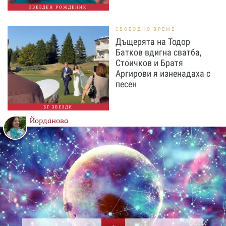
ЗВЕЗДЕН РОЖДЕНИК
СВОБОДНО ВРЕМЕ
Дъщерята на Тодор
Батков вдигна сватба,
Стоичков и Братя
Аргирови я изненадаха с
песен
БГ ЗВЕЗДИ
Йорданова