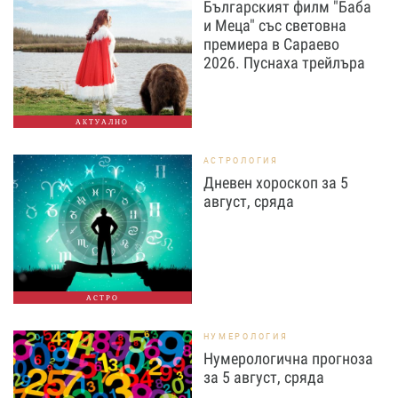
Българският филм "Баба
и Меца" със световна
премиера в Сараево
2026. Пуснаха трейлъра
АКТУАЛНО
АСТРОЛОГИЯ
Дневен хороскоп за 5
август, сряда
АСТРО
НУМЕРОЛОГИЯ
Нумерологична прогноза
за 5 август, сряда