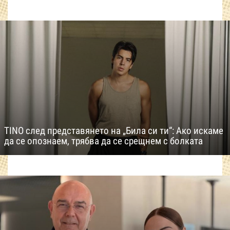
TINO след представянето на „Била си ти“: Ако искаме
да се опознаем, трябва да се срещнем с болката