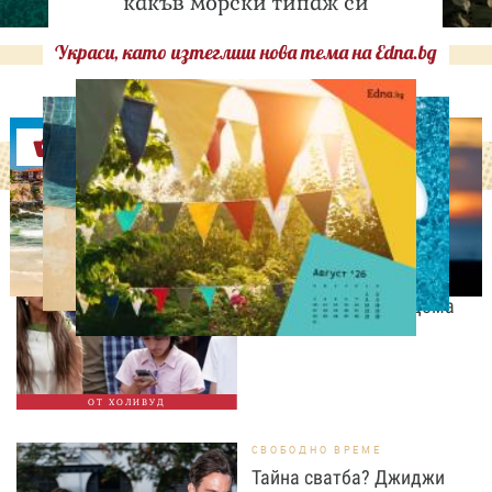
какъв морски типаж си
Украси, като изтеглиш нова тема на Edna.bg
Оферти
СВОБОДНО ВРЕМЕ
Дженифър Лопес събира
спомени с близнаците си
преди да напуснат дома
ОТ ХОЛИВУД
СВОБОДНО ВРЕМЕ
Тайна сватба? Джиджи