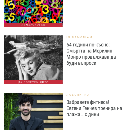
НУМЕРОЛОГИЯ
IN MEMORIAM
64 години по-късно:
Смъртта на Мерилин
Монро продължава да
буди въпроси
ДА ПОЧЕТЕМ ДНЕС
ЛЮБОПИТНО
Забравете фитнеса!
Евгени Генчев тренира на
плажа… с дини