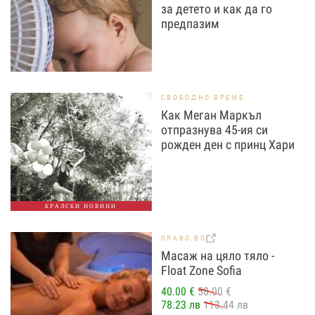
за детето и как да го
предпазим
СВОБОДНО ВРЕМЕ
Как Меган Маркъл
отпразнува 45-ия си
рожден ден с принц Хари
КРАЛСКИ НОВИНИ
GRABO.BG
Масаж на цяло тяло -
Float Zone Sofia
40.00 €
58.00 €
78.23 лв
113.44 лв