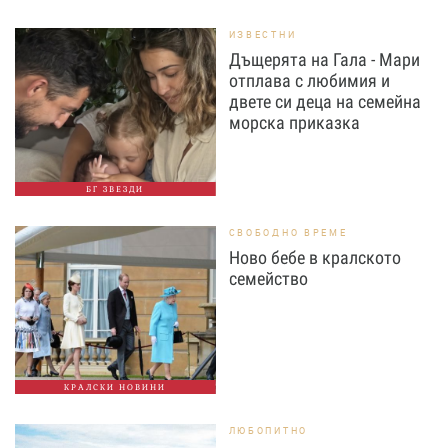
ИЗВЕСТНИ
Дъщерята на Гала - Мари
отплава с любимия и
двете си деца на семейна
морска приказка
БГ ЗВЕЗДИ
СВОБОДНО ВРЕМЕ
Ново бебе в кралското
семейство
КРАЛСКИ НОВИНИ
ЛЮБОПИТНО