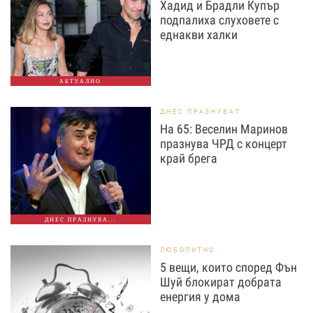
Хадид и Брадли Купър
подпалиха слуховете с
еднакви халки
АКТУАЛНО
ДНЕС ПРАЗНУВАТ
На 65: Веселин Маринов
празнува ЧРД с концерт
край брега
ДНЕС ПРАЗНУВА...
ЛЮБОПИТНО
5 вещи, които според Фън
Шуй блокират добрата
енергия у дома