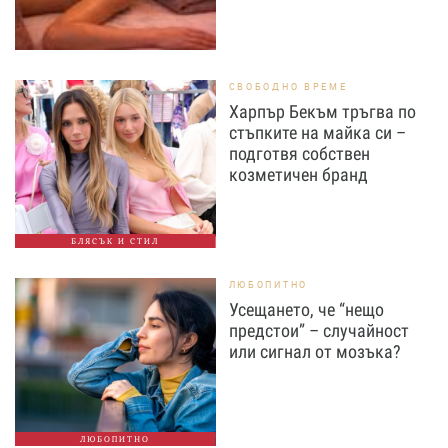
СВОБОДНО ВРЕМЕ
Харпър Бекъм тръгва по
стъпките на майка си –
подготвя собствен
козметичен бранд
БЛЯСЪК И СТИЛ
ЛЮБОПИТНО
Усещането, че “нещо
предстои” – случайност
или сигнал от мозъка?
ЛЮБОПИТНО