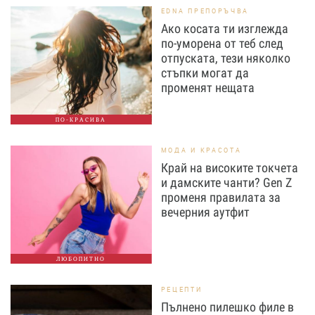
EDNA ПРЕПОРЪЧВА
Ако косата ти изглежда
по-уморена от теб след
отпуската, тези няколко
стъпки могат да
променят нещата
ПО-КРАСИВА
МОДА И КРАСОТА
Край на високите токчета
и дамските чанти? Gen Z
променя правилата за
вечерния аутфит
ЛЮБОПИТНО
РЕЦЕПТИ
Пълнено пилешко филе в