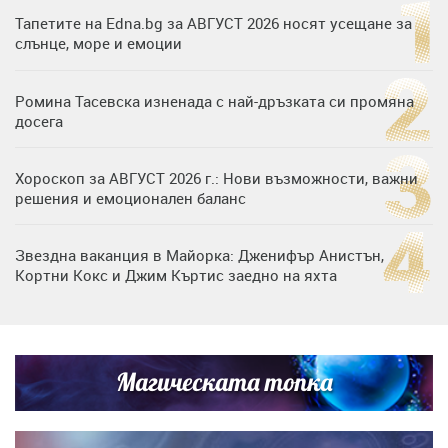
Тапетите на Edna.bg за АВГУСТ 2026 носят усещане за
слънце, море и емоции
Ромина Тасевска изненада с най-дръзката си промяна
досега
Хороскоп за АВГУСТ 2026 г.: Нови възможности, важни
решения и емоционален баланс
Звездна ваканция в Майорка: Дженифър Анистън,
Кортни Кокс и Джим Къртис заедно на яхта
Дъщерята на Тодор Батков вдигна сватба, Стоичков и
Братя Аргирови я изненадаха с песен
Магическата топка
Списъкът е ясен: Джей Ло и Риана във ВИП гостите на
сватбата на Роналдо