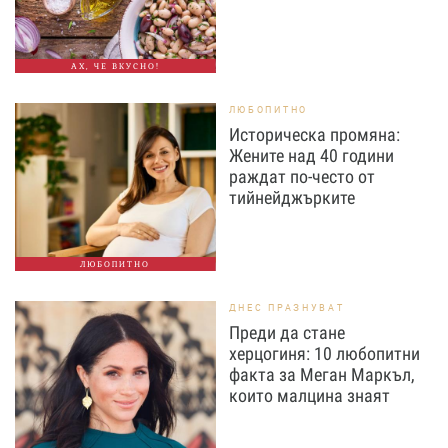
АХ, ЧЕ ВКУСНО!
ЛЮБОПИТНО
Историческа промяна:
Жените над 40 години
раждат по-често от
тийнейджърките
ЛЮБОПИТНО
ДНЕС ПРАЗНУВАТ
Преди да стане
херцогиня: 10 любопитни
факта за Меган Маркъл,
които малцина знаят