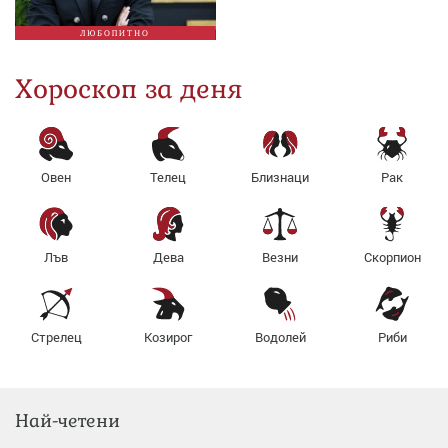
ЛЮБОПИТНО
Хороскоп за деня
Овен
Телец
Близнаци
Рак
Лъв
Дева
Везни
Скорпион
Стрелец
Козирог
Водолей
Риби
Най-четени