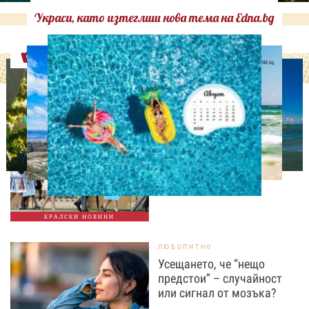
Украси, като изтеглиш нова тема на Edna.bg
Оферти
СВОБОДНО ВРЕМЕ
Ново бебе в кралското
семейство
КРАЛСКИ НОВИНИ
ЛЮБОПИТНО
Усещането, че “нещо
предстои” – случайност
или сигнал от мозъка?