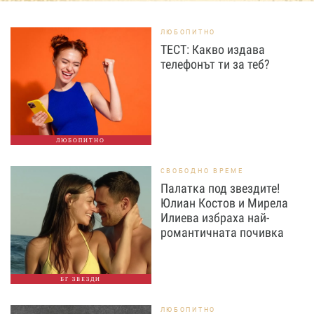
ЛЮБОПИТНО
ТЕСТ: Какво издава
телефонът ти за теб?
ЛЮБОПИТНО
СВОБОДНО ВРЕМЕ
Палатка под звездите!
Юлиан Костов и Мирела
Илиева избраха най-
романтичната почивка
БГ ЗВЕЗДИ
ЛЮБОПИТНО