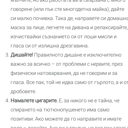
говорене (или пък сте многодетна майка), дайте
си малко почивка. Така де, направете си домашн
маска за лице, легнете на дивана и релаксирайте,
изчиствайки съзнанието си от лоши мисли и
гласа си от излишна дрезгавина.
Дишайте!
Правилното дишане е изключително
важно за всичко – от проблеми с нервите, през
физически натоварвания, да не говорим и за
гласа. Все пак, той не идва само от гърлото, а и о
дробовете.
Намалете цигарите.
Е, за никого не е тайна, че
спирането на тютюнопушенето има само
позитиви. Ако можете да го направите и имате
воля – давайте. Ако ви е трудно, но все пак гласъ