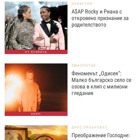
ИЗВЕСТНИ
A$AP Rocky и Риана с
откровено признание за
родителството
ОТ ХОЛИВУД
ЛЮБОПИТНО
Феноменът „Одисея“:
Малко българско село се
озова в клип с милиони
гледания
КИНО
ДНЕС ПРАЗНУВАТ
Преображение Господне: