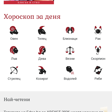
БЛЯСЪК И СТИЛ
Хороскоп за деня
Овен
Телец
Близнаци
Рак
Лъв
Дева
Везни
Скорпион
Стрелец
Козирог
Водолей
Риби
Най-четени
Тапетите на Edna.bg за АВГУСТ 2026 носят усещане за