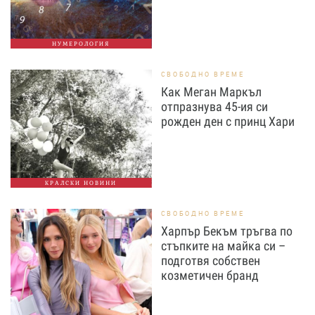
НУМЕРОЛОГИЯ
СВОБОДНО ВРЕМЕ
Как Меган Маркъл
отпразнува 45-ия си
рожден ден с принц Хари
КРАЛСКИ НОВИНИ
СВОБОДНО ВРЕМЕ
Харпър Бекъм тръгва по
стъпките на майка си –
подготвя собствен
козметичен бранд