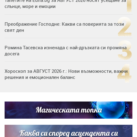
слънце, море и емоции
Преображение Господне: Какви са поверията за този
свят ден
Ромина Тасевска изненада с най-дръзката си промяна
досега
Хороскоп за АВГУСТ 2026 г.: Нови възможности, важни
решения и емоционален баланс
Дъщерята на Гала - Мари отплава с любимия и двете
си деца на семейна морска приказка
Магическата топка
Звездна ваканция в Майорка: Дженифър Анистън,
Кортни Кокс и Джим Къртис заедно на яхта
Каква си според асцендента си