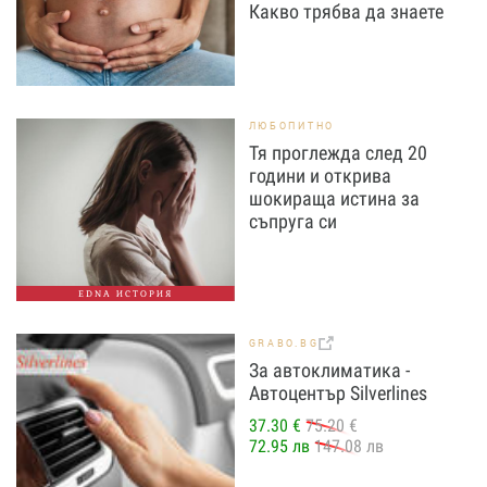
Какво трябва да знаете
ЛЮБОПИТНО
Тя проглежда след 20
години и открива
шокираща истина за
съпруга си
EDNA ИСТОРИЯ
GRABO.BG
За автоклиматика -
Автоцентър Silverlines
37.30 €
75.20 €
72.95 лв
147.08 лв