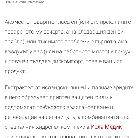
Снимка:
Vedra International
Ако често товарите гласа си (или сте прекалили с
товаренето му вечерта, а на следващия ден ви
трябва), или пък имате проблеми с гърлото, ако
въздухът у вас (или на работното място) е по-сух
и това ви създава дискомфорт, това е вашият
продукт.
Екстрактът от исландски лишей и полизахаридите
в него образуват приятен защитен филм и
подпомагат по-бързото възстановяване и
регенерация на лигавицата, а комбинацията със
специалния хидрогел комплекс в
Исла Медик
осигурява двойно по-добра грижа и възможност