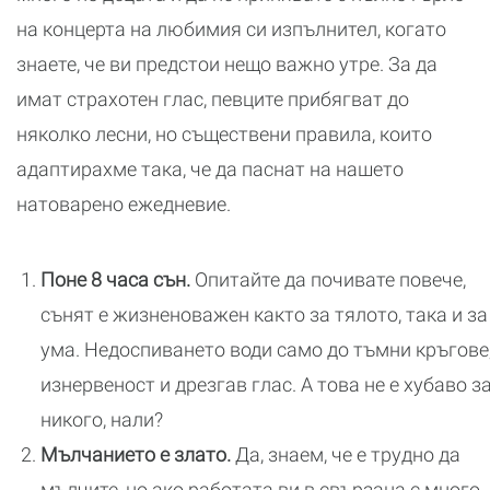
на концерта на любимия си изпълнител, когато
знаете, че ви предстои нещо важно утре. За да
имат страхотен глас, певците прибягват до
няколко лесни, но съществени правила, които
адаптирахме така, че да паснат на нашето
натоварено ежедневие.
Поне 8 часа сън.
Опитайте да почивате повече,
сънят е жизненоважен както за тялото, така и за
ума. Недоспиването води само до тъмни кръгове
изнервеност и дрезгав глас. А това не е хубаво з
никого, нали?
Мълчанието е злато.
Да, знаем, че е трудно да
мълчите, но ако работата ви в свързана с много