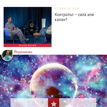
ОТ МЕН ЗА МЕН
Контролът – сила или
капан?
ПСИХОЛОГИЯ
Йорданова