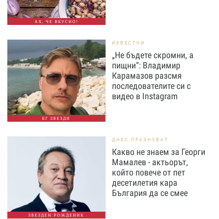
АХ, ЧЕ ВКУСНО!
ИЗВЕСТНИ
„Не бъдете скромни, а
пищни“: Владимир
Карамазов разсмя
последователите си с
видео в Instagram
БГ ЗВЕЗДИ
ДНЕС ПРАЗНУВАТ
Какво не знаем за Георги
Мамалев - актьорът,
който повече от пет
десетилетия кара
България да се смее
ЗВЕЗДЕН РОЖДЕНИК