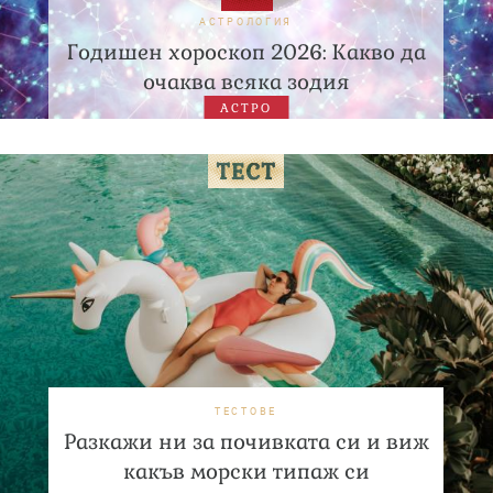
АСТРОЛОГИЯ
Годишен хороскоп 2026: Какво да
очаква всяка зодия
АСТРО
ТЕСТОВЕ
Разкажи ни за почивката си и виж
какъв морски типаж си