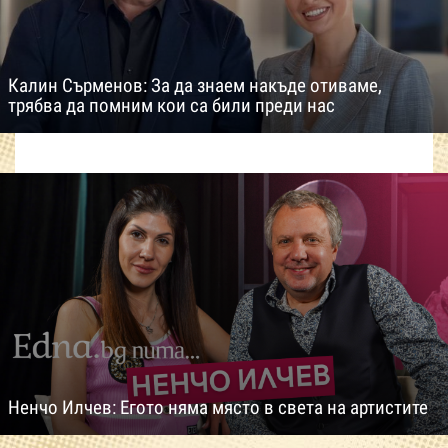
Калин Сърменов: За да знаем накъде отиваме,
трябва да помним кои са били преди нас
Ненчо Илчев: Егото няма място в света на артистите