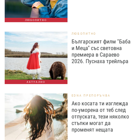
ЛЮБОПИТНО
ЛЮБОПИТНО
Българският филм "Баба
и Меца" със световна
премиера в Сараево
2026. Пуснаха трейлъра
АКТУАЛНО
EDNA ПРЕПОРЪЧВА
Ако косата ти изглежда
по-уморена от теб след
отпуската, тези няколко
стъпки могат да
променят нещата