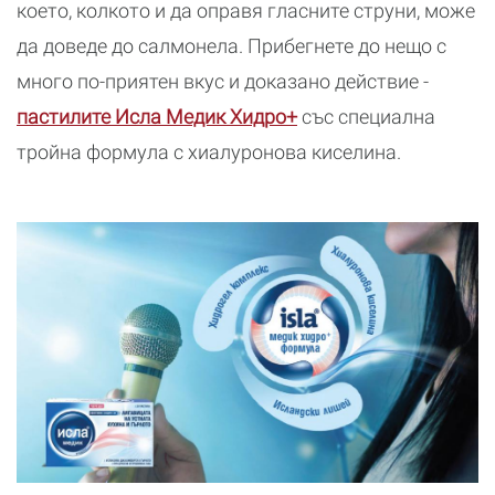
което, колкото и да оправя гласните струни, може
да доведе до салмонела. Прибегнете до нещо с
много по-приятен вкус и доказано действие -
пастилите Исла Медик Хидро+
със специална
тройна формула с хиалуронова киселина.