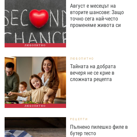
Август е месецът на
вторите шансове: Защо
точно сега най-често
променяме живота си
ЛЮБОПИТНО
ЛЮБОПИТНО
Тайната на добрата
вечеря не се крие в
сложната рецепта
ЛЮБОПИТНО
РЕЦЕПТИ
Пълнено пилешко филе в
бутер тесто