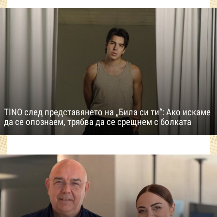
TINO след представянето на „Била си ти“: Ако искаме
да се опознаем, трябва да се срещнем с болката