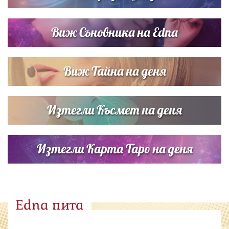
Виж Съновника на Edna
Виж Тайна на деня
Изтегли Късмет на деня
Изтегли Карта Таро на деня
Edna пита