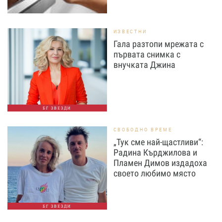
ИЗВЕСТНИ
Гала разтопи мрежата с
първата снимка с
внучката Джина
БГ ЗВЕЗДИ
СВОБОДНО ВРЕМЕ
„Тук сме най-щастливи“:
Радина Кърджилова и
Пламен Димов издадоха
своето любимо място
БГ ЗВЕЗДИ