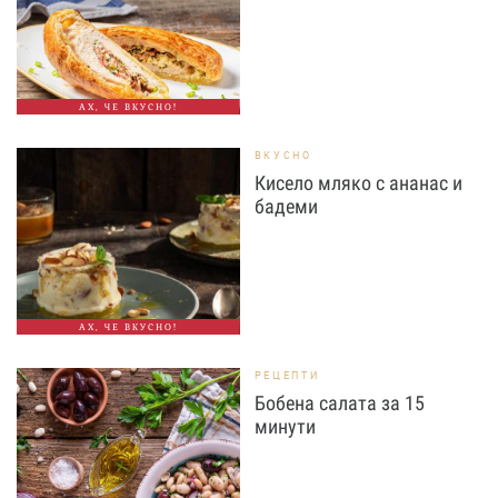
АХ, ЧЕ ВКУСНО!
ВКУСНО
Кисело мляко с ананас и
бадеми
АХ, ЧЕ ВКУСНО!
РЕЦЕПТИ
Бобена салата за 15
минути