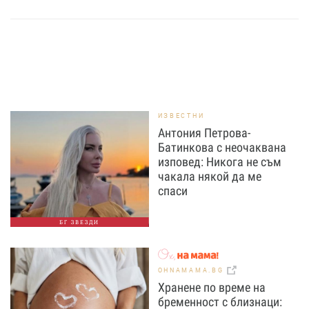
ИЗВЕСТНИ
Антония Петрова-
Батинкова с неочаквана
изповед: Никога не съм
чакала някой да ме
спаси
БГ ЗВЕЗДИ
OHNAMAMA.BG
Хранене по време на
бременност с близнаци: