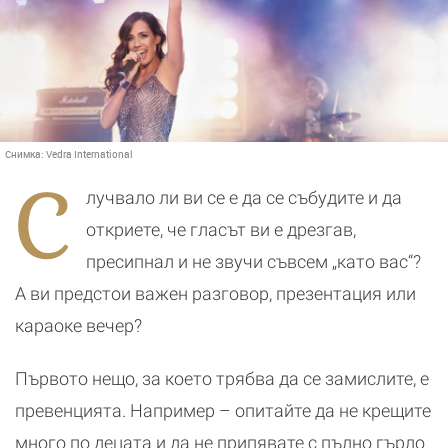
Снимка:
Vedra International
С
лучвало ли ви се е да се събудите и да
откриете, че гласът ви е дрезгав,
пресипнал и не звучи съвсем „като вас“?
А ви предстои важен разговор, презентация или
караоке вечер?
Първото нещо, за което трябва да се замислите, е
превенцията. Например – опитайте да не крещите
много по децата и да не припявате с пълно гърло