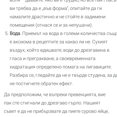
ви трябва да е „във форма“, опитайте да ги
намалите драстично и не стойте в задимени
помещения (отнася се и за непушачи).
Вода.
Приемът на вода в големи количества същ
е аксиома в рецептите за какво ли не. Сухият
въздух, който вдишвате, води до дрезгавина в
гласа и прегракване, а своевременната
хидратация определено помага на лигавиците.
Разбира се, гледайте да не е твърде студена, за д
не постигнете обратен ефект.
Да предположим, че въпреки превенцията, вие
пак сте стигнали до дрезгаво гърло. Нашият
съвет е да не прибързвате да пиете сурово яйце,