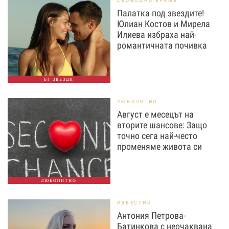
СВОБОДНО ВРЕМЕ
Палатка под звездите!
Юлиан Костов и Мирела
Илиева избраха най-
романтичната почивка
БГ ЗВЕЗДИ
ЛЮБОПИТНО
Август е месецът на
вторите шансове: Защо
точно сега най-често
променяме живота си
ЛЮБОПИТНО
ИЗВЕСТНИ
Антония Петрова-
Батинкова с неочаквана