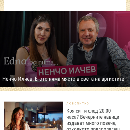
Ненчо Илчев: Егото няма място в света на артистите
ЛЮБОПИТНО
Коя си ти след 20:00
часа? Вечерните навици
издават много повече,
отколкото предполагаш