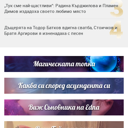
„Тук сме най-щастливи“: Радина Кърджилова и Пламен
Димов издадоха своето любимо място
Дъщерята на Тодор Батков вдигна сватба, Стоичков и
Братя Аргирови я изненадаха с песен
Дневен хороскоп за 6 август, четвъртък
Магическата топка
Списъкът е ясен: Джей Ло и Риана във ВИП гостите на
сватбата на Роналдо
Каква си според асцендента си
Виж Съновника на Edna