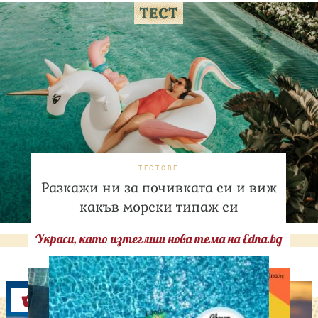
ТЕСТОВЕ
Разкажи ни за почивката си и виж
какъв морски типаж си
Украси, като изтеглиш нова тема на Edna.bg
Оферти