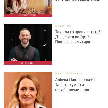
ЛЮБОПИТНО
ИЗВЕСТНИ
Така ли го правиш, тате?“
Дъщерята на Орлин
Павлов го имитира
БГ ЗВЕЗДИ
ДНЕС ПРАЗНУВАТ
Албена Павлова на 60:
Талант, хумор и
незабравими роли