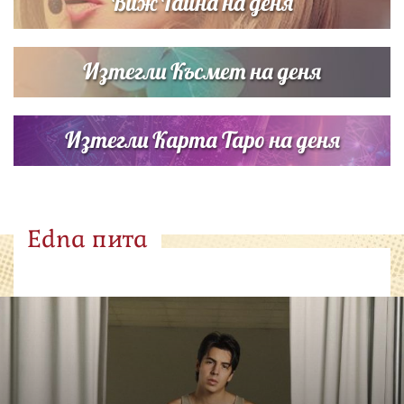
Виж Тайна на деня
Изтегли Късмет на деня
Изтегли Карта Таро на деня
Edna пита