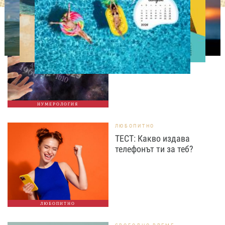
НУМЕРОЛОГИЯ
Нумерологична прогноза
за 7 август, петък
НУМЕРОЛОГИЯ
ЛЮБОПИТНО
ТЕСТ: Какво издава
телефонът ти за теб?
ЛЮБОПИТНО