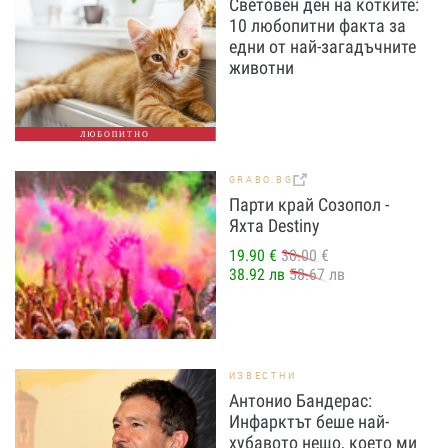
Световен ден на котките:
10 любопитни факта за
едни от най-загадъчните
животни
ЛЮБОПИТНО
GRABO.BG
Парти край Созопол -
Яхта Destiny
19.90 €
30.00 €
38.92 лв
58.67 лв
ИЗВЕСТНИ
Антонио Бандерас:
Инфарктът беше най-
хубавото нещо, което ми