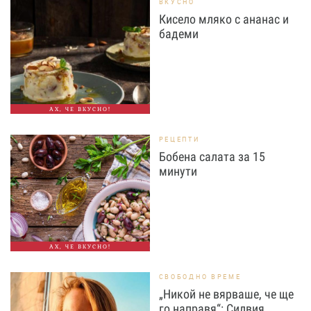
ВКУСНО
Кисело мляко с ананас и
бадеми
АХ, ЧЕ ВКУСНО!
РЕЦЕПТИ
Бобена салата за 15
минути
АХ, ЧЕ ВКУСНО!
СВОБОДНО ВРЕМЕ
„Никой не вярваше, че ще
го направя“: Силвия