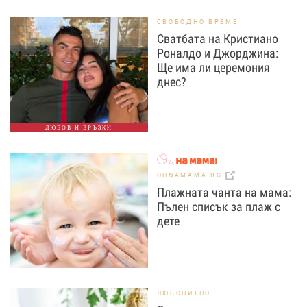
СВОБОДНО ВРЕМЕ
Сватбата на Кристиано
Роналдо и Джорджина:
Ще има ли церемония
днес?
ЛЮБОВ И ВРЪЗКИ
OHNAMAMA.BG
Плажната чанта на мама:
Пълен списък за плаж с
дете
ЛЮБОПИТНО