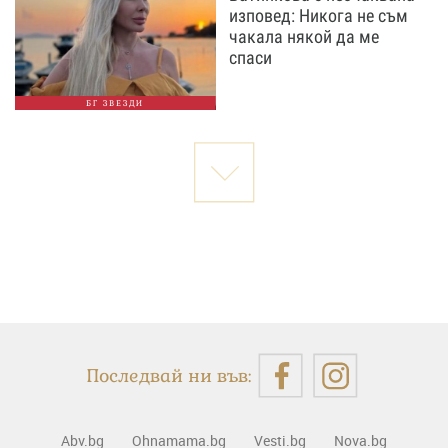
изповед: Никога не съм
чакала някой да ме
спаси
БГ ЗВЕЗДИ
Последвай ни във:
Abv.bg
Ohnamama.bg
Vesti.bg
Nova.bg