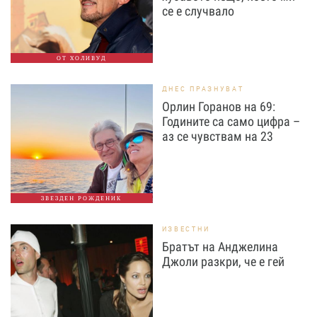
се е случвало
ОТ ХОЛИВУД
ДНЕС ПРАЗНУВАТ
Орлин Горанов на 69:
Годините са само цифра –
аз се чувствам на 23
ЗВЕЗДЕН РОЖДЕНИК
ИЗВЕСТНИ
Братът на Анджелина
Джоли разкри, че е гей