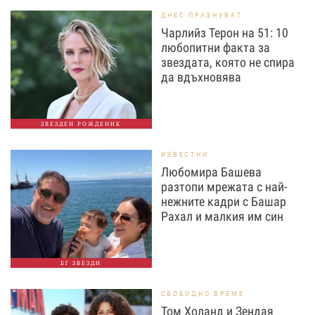
ДНЕС ПРАЗНУВАТ
Чарлийз Терон на 51: 10
любопитни факта за
звездата, която не спира
да вдъхновява
ЗВЕЗДЕН РОЖДЕНИК
ИЗВЕСТНИ
Любомира Башева
разтопи мрежата с най-
нежните кадри с Башар
Рахал и малкия им син
БГ ЗВЕЗДИ
СВОБОДНО ВРЕМЕ
Том Холанд и Зендая