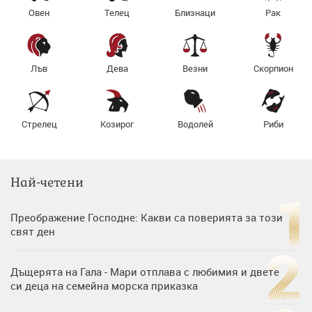
Овен
Телец
Близнаци
Рак
Лъв
Дева
Везни
Скорпион
Стрелец
Козирог
Водолей
Риби
Най-четени
Преображение Господне: Какви са поверията за този
свят ден
Дъщерята на Гала - Мари отплава с любимия и двете
си деца на семейна морска приказка