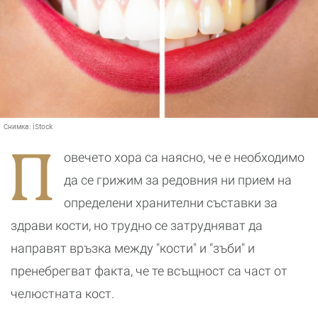
Снимка:
iStock
П
овечето хора са наясно, че е необходимо
да се грижим за редовния ни прием на
определени хранителни съставки за
здрави кости, но трудно се затрудняват да
направят връзка между "кости" и "зъби" и
пренебрегват факта, че те всъщност са част от
челюстната кост.