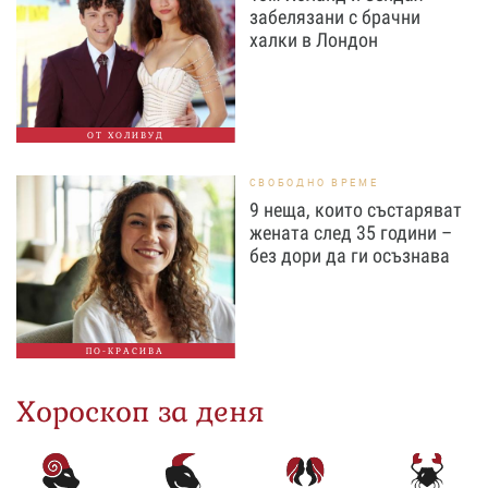
забелязани с брачни
халки в Лондон
ОТ ХОЛИВУД
СВОБОДНО ВРЕМЕ
9 неща, които състаряват
жената след 35 години –
без дори да ги осъзнава
ПО-КРАСИВА
Хороскоп за деня