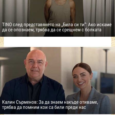
TINO след представянето на „Била си ти“: Ако искаме
да се опознаем, трябва да се срещнем с болката
Калин Сърменов: За да знаем накъде отиваме,
трябва да помним кои са били преди нас