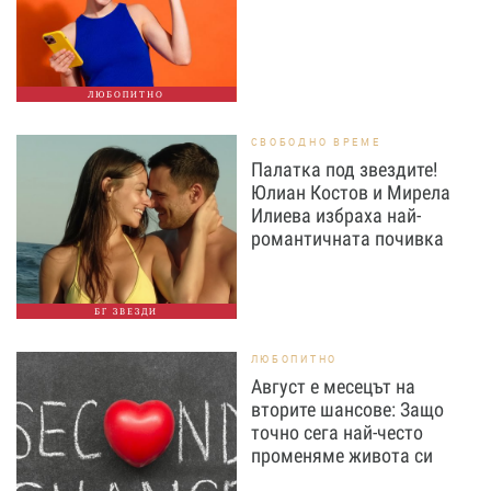
ЛЮБОПИТНО
СВОБОДНО ВРЕМЕ
Палатка под звездите!
Юлиан Костов и Мирела
Илиева избраха най-
романтичната почивка
БГ ЗВЕЗДИ
ЛЮБОПИТНО
Август е месецът на
вторите шансове: Защо
точно сега най-често
променяме живота си