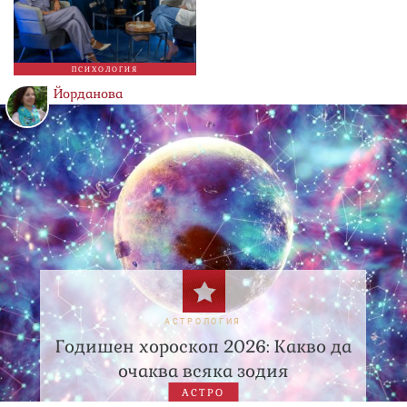
ПСИХОЛОГИЯ
Йорданова
АСТРОЛОГИЯ
Годишен хороскоп 2026: Какво да
очаква всяка зодия
АСТРО