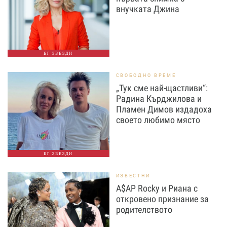
внучката Джина
БГ ЗВЕЗДИ
СВОБОДНО ВРЕМЕ
„Тук сме най-щастливи“:
Радина Кърджилова и
Пламен Димов издадоха
своето любимо място
БГ ЗВЕЗДИ
ИЗВЕСТНИ
A$AP Rocky и Риана с
откровено признание за
родителството