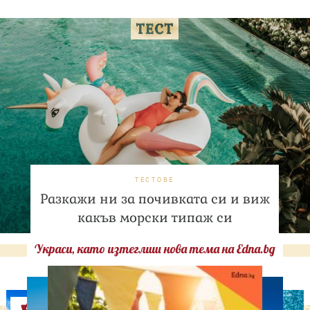
ТЕСТОВЕ
Разкажи ни за почивката си и виж
какъв морски типаж си
Украси, като изтеглиш нова тема на Edna.bg
Оферти