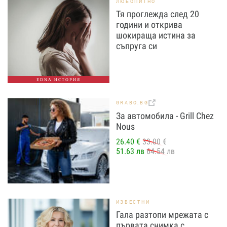
ЛЮБОПИТНО
Тя проглежда след 20
години и открива
шокираща истина за
съпруга си
EDNA ИСТОРИЯ
GRABO.BG
За автомобила - Grill Chez
Nous
26.40 €
33.00 €
51.63 лв
64.54 лв
ИЗВЕСТНИ
Гала разтопи мрежата с
първата снимка с