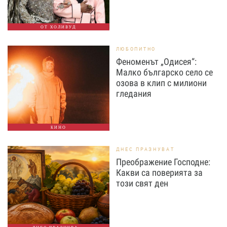
ОТ ХОЛИВУД
ЛЮБОПИТНО
Феноменът „Одисея“:
Малко българско село се
озова в клип с милиони
гледания
КИНО
ДНЕС ПРАЗНУВАТ
Преображение Господне:
Какви са поверията за
този свят ден