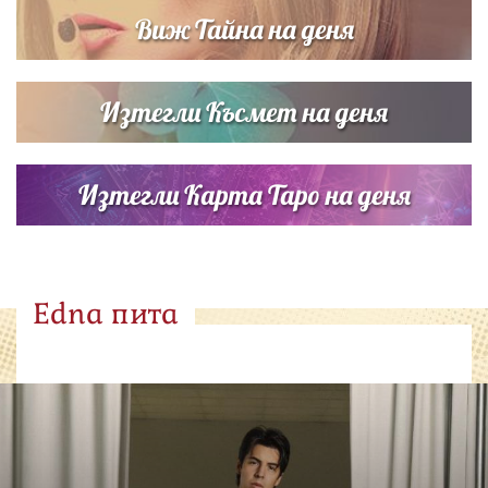
Виж Тайна на деня
Изтегли Късмет на деня
Изтегли Карта Таро на деня
Edna пита