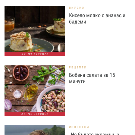
ВКУСНО
Кисело мляко с ананас и
бадеми
АХ, ЧЕ ВКУСНО!
РЕЦЕПТИ
Бобена салата за 15
минути
АХ, ЧЕ ВКУСНО!
ИЗВЕСТНИ
„Не бъдете скромни, а