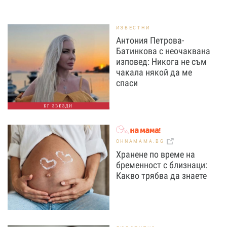
ИЗВЕСТНИ
Антония Петрова-
Батинкова с неочаквана
изповед: Никога не съм
чакала някой да ме
спаси
БГ ЗВЕЗДИ
OHNAMAMA.BG
Хранене по време на
бременност с близнаци:
Какво трябва да знаете