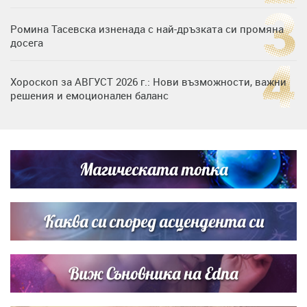
Ромина Тасевска изненада с най-дръзката си промяна
досега
Хороскоп за АВГУСТ 2026 г.: Нови възможности, важни
решения и емоционален баланс
Дъщерята на Гала - Мари отплава с любимия и двете
си деца на семейна морска приказка
Магическата топка
Звездна ваканция в Майорка: Дженифър Анистън,
Кортни Кокс и Джим Къртис заедно на яхта
Каква си според асцендента си
Виж Съновника на Edna