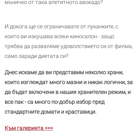
мъничко от така апетитното авокадо?
И докога ще се ограничавате от пуканките, с
които ви изкушава всеки киносалон - защо
трябва да разваляме удоволствието си от филма,
само заради диетата си?
Днес искаме да ви представим няколко храни,
които изглеждат много мазни и никак логични, за
да бъдат включени в нашия хранителен режим, и
все пак - са много по-добър избор пред
стандартните домати и краставици.
Към галерията >>>