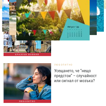
СВОБОДНО ВРЕМЕ
Ново бебе в кралското
семейство
КРАЛСКИ НОВИНИ
ЛЮБОПИТНО
Усещането, че “нещо
предстои” – случайност
или сигнал от мозъка?
ЛЮБОПИТНО