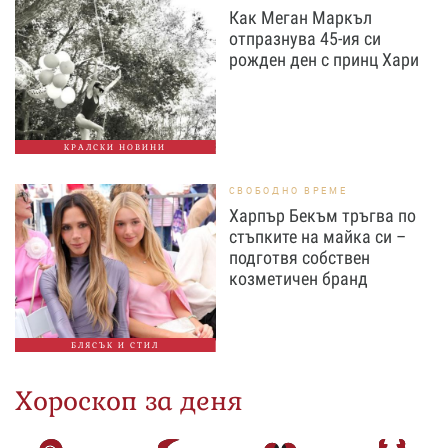
Как Меган Маркъл
отпразнува 45-ия си
рожден ден с принц Хари
КРАЛСКИ НОВИНИ
СВОБОДНО ВРЕМЕ
Харпър Бекъм тръгва по
стъпките на майка си –
подготвя собствен
козметичен бранд
БЛЯСЪК И СТИЛ
Хороскоп за деня