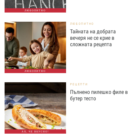
ЛЮБОПИТНО
ЛЮБОПИТНО
Тайната на добрата
вечеря не се крие в
сложната рецепта
ЛЮБОПИТНО
РЕЦЕПТИ
Пълнено пилешко филе в
бутер тесто
АХ, ЧЕ ВКУСНО!