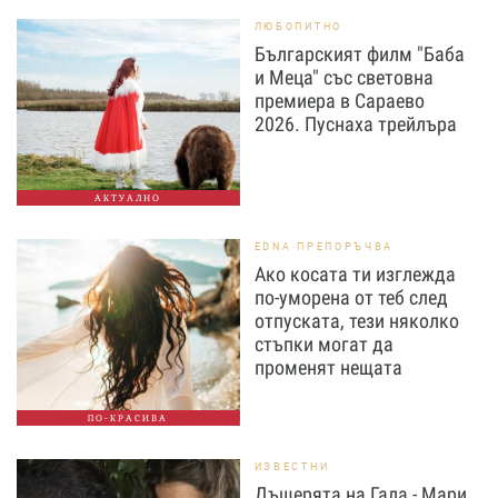
ЛЮБОПИТНО
Българският филм "Баба
и Меца" със световна
премиера в Сараево
2026. Пуснаха трейлъра
АКТУАЛНО
EDNA ПРЕПОРЪЧВА
Ако косата ти изглежда
по-уморена от теб след
отпуската, тези няколко
стъпки могат да
променят нещата
ПО-КРАСИВА
ИЗВЕСТНИ
Дъщерята на Гала - Мари