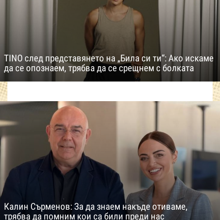
TINO след представянето на „Била си ти“: Ако искаме
да се опознаем, трябва да се срещнем с болката
Калин Сърменов: За да знаем накъде отиваме,
трябва да помним кои са били преди нас