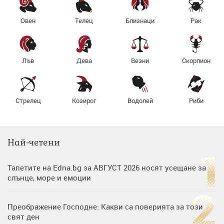
Овен
Телец
Близнаци
Рак
Лъв
Дева
Везни
Скорпион
Стрелец
Козирог
Водолей
Риби
Най-четени
Тапетите на Edna.bg за АВГУСТ 2026 носят усещане за
слънце, море и емоции
Преображение Господне: Какви са поверията за този
свят ден