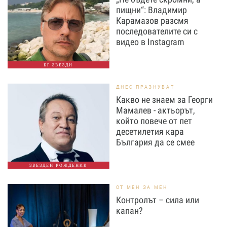
пищни“: Владимир
Карамазов разсмя
последователите си с
видео в Instagram
БГ ЗВЕЗДИ
ДНЕС ПРАЗНУВАТ
Какво не знаем за Георги
Мамалев - актьорът,
който повече от пет
десетилетия кара
България да се смее
ЗВЕЗДЕН РОЖДЕНИК
ОТ МЕН ЗА МЕН
Контролът – сила или
капан?