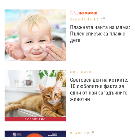
OHNAMAMA.BG
Плажната чанта на мама:
Пълен списък за плаж с
дете
ЛЮБОПИТНО
Световен ден на котките:
10 любопитни факта за
едни от най-загадъчните
животни
ЛЮБОПИТНО
GRABO.BG