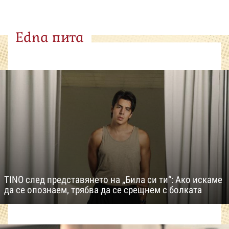
Edna пита
TINO след представянето на „Била си ти“: Ако искаме
да се опознаем, трябва да се срещнем с болката