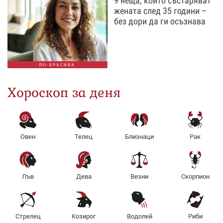
9 неща, които състаряват
жената след 35 години –
без дори да ги осъзнава
ПО-КРАСИВА
Хороскоп за деня
Овен
Телец
Близнаци
Рак
Лъв
Дева
Везни
Скорпион
Стрелец
Козирог
Водолей
Риби