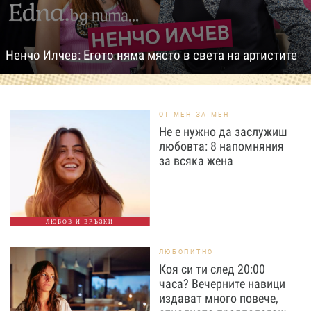
Ненчо Илчев: Егото няма място в света на артистите
ОТ МЕН ЗА МЕН
Не е нужно да заслужиш
любовта: 8 напомняния
за всяка жена
ЛЮБОВ И ВРЪЗКИ
ЛЮБОПИТНО
Коя си ти след 20:00
часа? Вечерните навици
издават много повече,