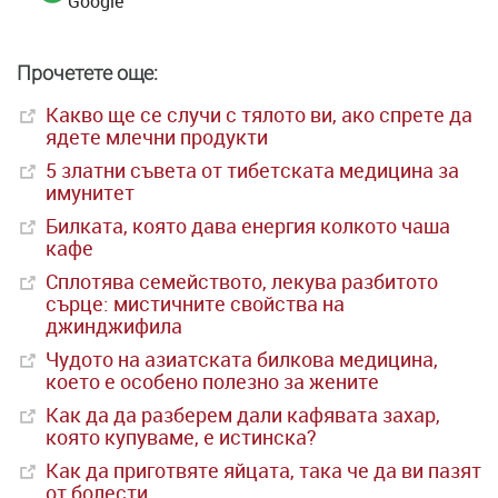
Google
Прочетете още:
Какво ще се случи с тялото ви, ако спрете да
ядете млечни продукти
5 златни съвета от тибетската медицина за
имунитет
Билката, която дава енергия колкото чаша
кафе
Сплотява семейството, лекува разбитото
сърце: мистичните свойства на
джинджифила
Чудото на азиатската билкова медицина,
което е особено полезно за жените
Как да да разберем дали кафявата захар,
която купуваме, е истинска?
Как да приготвяте яйцата, така че да ви пазят
от болести