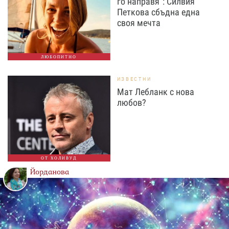
го направя“: Силвия
Петкова сбъдна една
своя мечта
ЛЮБОПИТНО
ИЗВЕСТНИ
Мат Лебланк с нова
любов?
ОТ ХОЛИВУД
Йорданова