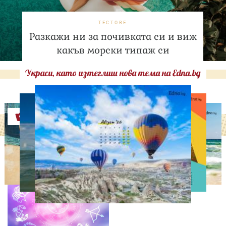
ТЕСТОВЕ
Разкажи ни за почивката си и виж
какъв морски типаж си
Украси, като изтеглиш нова тема на Edna.bg
Оферти
АСТРОЛОГИЯ
Дневен хороскоп за 7
август, петък