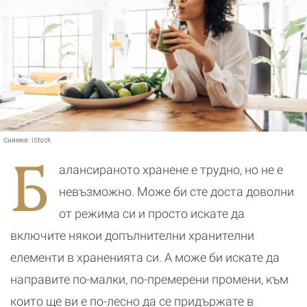
Снимка:
iStock
Б
алансираното хранене е трудно, но не е
невъзможно. Може би сте доста доволни
от режима си и просто искате да
включите някои допълнителни хранителни
елементи в храненията си. А може би искате да
направите по-малки, по-премерени промени, към
които ще ви е по-лесно да се придържате в