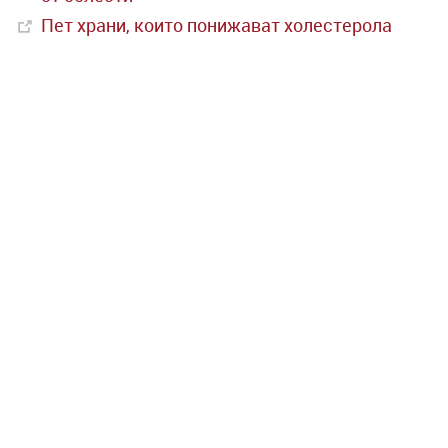
Пет храни, които понижават холестерола