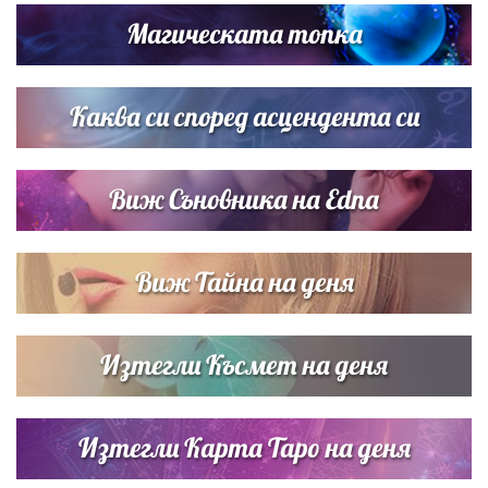
Магическата топка
Списъкът е ясен: Джей Ло и Риана във ВИП гостите на
сватбата на Роналдо
Каква си според асцендента си
Виж Съновника на Edna
Виж Тайна на деня
Изтегли Късмет на деня
Изтегли Карта Таро на деня