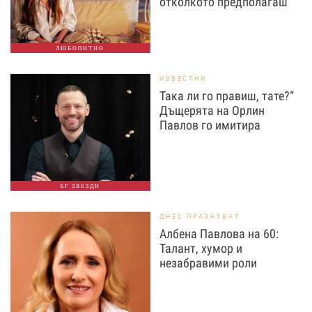
отколкото предполагаш
ЛЮБОПИТНО
ИЗВЕСТНИ
Така ли го правиш, тате?“
Дъщерята на Орлин
Павлов го имитира
БГ ЗВЕЗДИ
ДНЕС ПРАЗНУВАТ
Албена Павлова на 60:
Талант, хумор и
незабравими роли