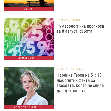
АСТРО
НУМЕРОЛОГИЯ
Нумерологична прогноза
за 8 август, събота
НУМЕРОЛОГИЯ
ДНЕС ПРАЗНУВАТ
Чарлийз Терон на 51: 10
любопитни факта за
звездата, която не спира
да вдъхновява
ЗВЕЗДЕН РОЖДЕНИК