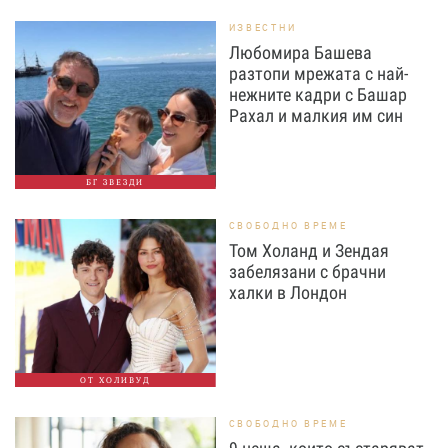
ИЗВЕСТНИ
Любомира Башева
разтопи мрежата с най-
нежните кадри с Башар
Рахал и малкия им син
БГ ЗВЕЗДИ
СВОБОДНО ВРЕМЕ
Том Холанд и Зендая
забелязани с брачни
халки в Лондон
ОТ ХОЛИВУД
СВОБОДНО ВРЕМЕ