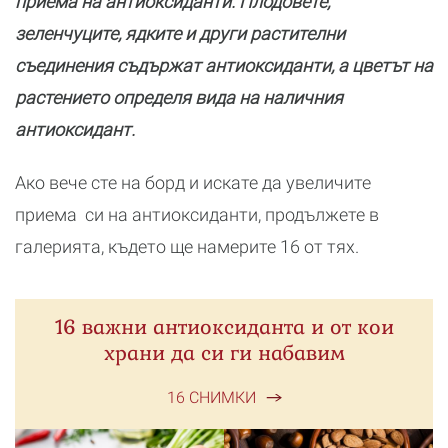
приема на антиоксиданти. Плодовете,
зеленчуците, ядките и други растителни
съединения съдържат антиоксиданти, а цветът на
растението определя вида на наличния
антиоксидант.
Ако вече сте на борд и искате да увеличите
приема си на антиоксиданти, продължете в
галерията, където ще намерите 16 от тях.
16 важни антиоксиданта и от кои
храни да си ги набавим
16 СНИМКИ