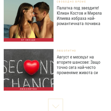
СВОБОДНО ВРЕМЕ
Палатка под звездите!
Юлиан Костов и Мирела
Илиева избраха най-
романтичната почивка
БГ ЗВЕЗДИ
ЛЮБОПИТНО
Август е месецът на
вторите шансове: Защо
точно сега най-често
променяме живота си
ЛЮБОПИТНО