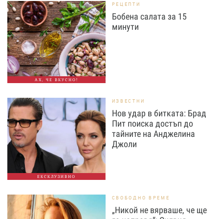
РЕЦЕПТИ
Бобена салата за 15
минути
АХ, ЧЕ ВКУСНО!
ИЗВЕСТНИ
Нов удар в битката: Брад
Пит поиска достъп до
тайните на Анджелина
Джоли
ЕКСКЛУЗИВНО
СВОБОДНО ВРЕМЕ
„Никой не вярваше, че ще