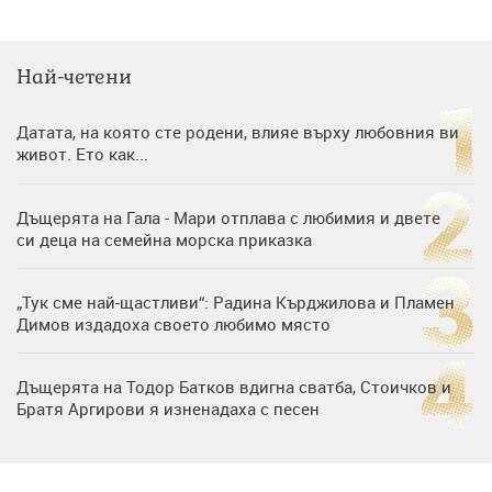
Най-четени
Датата, на която сте родени, влияе върху любовния ви
живот. Ето как...
Дъщерята на Гала - Мари отплава с любимия и двете
си деца на семейна морска приказка
„Тук сме най-щастливи“: Радина Кърджилова и Пламен
Димов издадоха своето любимо място
Дъщерята на Тодор Батков вдигна сватба, Стоичков и
Братя Аргирови я изненадаха с песен
Дневен хороскоп за 6 август, четвъртък