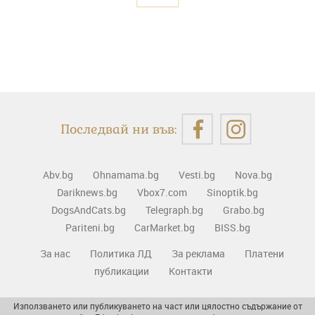
Последвай ни във:
Abv.bg
Ohnamama.bg
Vesti.bg
Nova.bg
Dariknews.bg
Vbox7.com
Sinoptik.bg
DogsAndCats.bg
Telegraph.bg
Grabo.bg
Pariteni.bg
CarMarket.bg
BISS.bg
За нас
Политика ЛД
За реклама
Платени
публикации
Контакти
Използването или публикуването на част или цялостно съдържание от