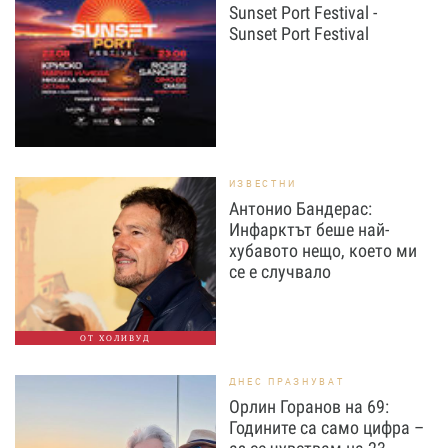
Sunset Port Festival -
Sunset Port Festival
ИЗВЕСТНИ
Антонио Бандерас:
Инфарктът беше най-
хубавото нещо, което ми
се е случвало
ОТ ХОЛИВУД
ДНЕС ПРАЗНУВАТ
Орлин Горанов на 69:
Годините са само цифра –