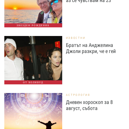
аз се чувствам на 23
ЗВЕЗДЕН РОЖДЕНИК
ИЗВЕСТНИ
Братът на Анджелина
Джоли разкри, че е гей
ОТ ХОЛИВУД
АСТРОЛОГИЯ
Дневен хороскоп за 8
август, събота