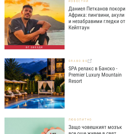
ИЗВЕСТНИ
Даниел Петканов покори
Африка: пингвини, акули
и незабравими гледки от
Кейптаун
БГ ЗВЕЗДИ
GRABO.BG
SPA релакс в Банско -
Premier Luxury Mountain
Resort
ЛЮБОПИТНО
Защо човешкият мозък
все още живее в свят,