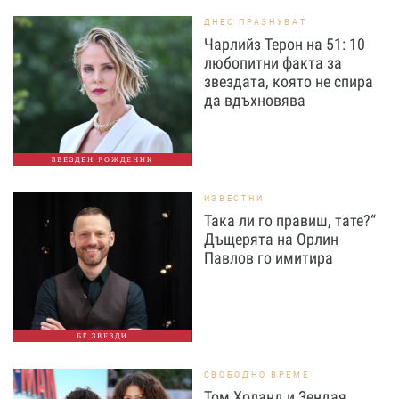
ДНЕС ПРАЗНУВАТ
Чарлийз Терон на 51: 10
любопитни факта за
звездата, която не спира
да вдъхновява
ЗВЕЗДЕН РОЖДЕНИК
ИЗВЕСТНИ
Така ли го правиш, тате?“
Дъщерята на Орлин
Павлов го имитира
БГ ЗВЕЗДИ
СВОБОДНО ВРЕМЕ
Том Холанд и Зендая