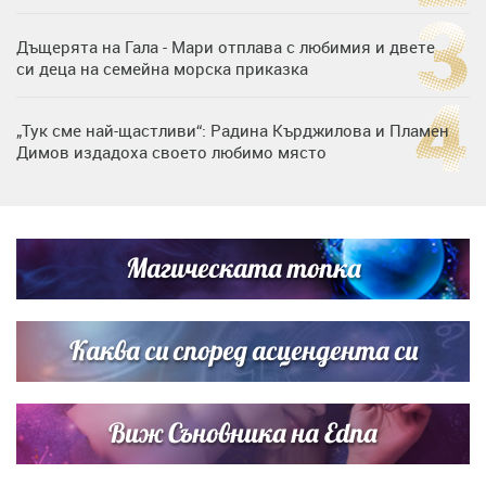
Дъщерята на Гала - Мари отплава с любимия и двете
си деца на семейна морска приказка
„Тук сме най-щастливи“: Радина Кърджилова и Пламен
Димов издадоха своето любимо място
Дъщерята на Тодор Батков вдигна сватба, Стоичков и
Братя Аргирови я изненадаха с песен
Магическата топка
Дневен хороскоп за 6 август, четвъртък
Каква си според асцендента си
Виж Съновника на Edna