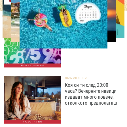
НУМЕРОЛОГИЯ
Нумерологична прогноза
за 8 август, събота
НУМЕРОЛОГИЯ
ЛЮБОПИТНО
Коя си ти след 20:00
часа? Вечерните навици
издават много повече,
отколкото предполагаш
ЛЮБОПИТНО