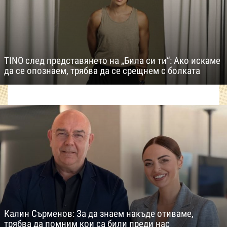
TINO след представянето на „Била си ти“: Ако искаме
да се опознаем, трябва да се срещнем с болката
Калин Сърменов: За да знаем накъде отиваме,
трябва да помним кои са били преди нас