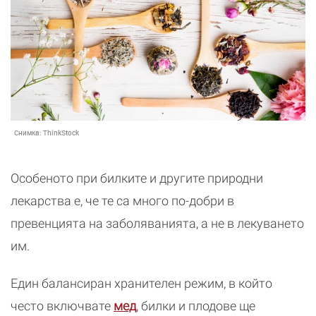
Снимка:
ThinkStock
Особеното при билките и другите природни
лекарства е, че те са много по-добри в
превенцията на заболяванията, а не в лекуването
им.
Един балансиран хранителен режим, в който
често включвате
мед
, билки и плодове ще