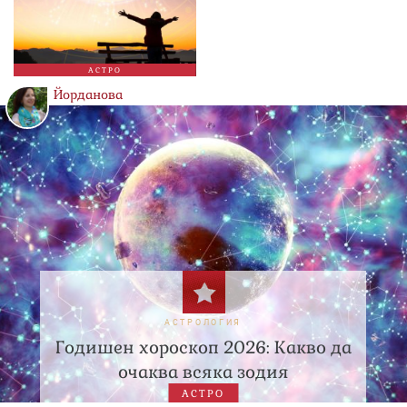
АСТРО
Йорданова
АСТРОЛОГИЯ
Годишен хороскоп 2026: Какво да
очаква всяка зодия
АСТРО