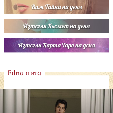
Виж Тайна на деня
Изтегли Късмет на деня
Изтегли Карта Таро на деня
Edna пита