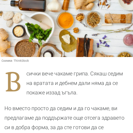
Снимка:
ThinkStock
В
сички вече чакаме грипа. Сякаш седим
на вратата и дебнем дали няма да се
покаже иззад ъгъла.
Но вместо просто
да седим и да го чакаме, ви
предлагаме да поддържате още отсега здравето
си в добра форма, за да сте готови да се