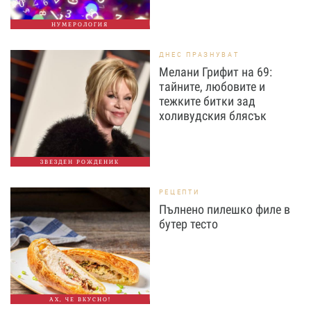
НУМЕРОЛОГИЯ
ДНЕС ПРАЗНУВАТ
Мелани Грифит на 69:
тайните, любовите и
тежките битки зад
холивудския блясък
ЗВЕЗДЕН РОЖДЕНИК
РЕЦЕПТИ
Пълнено пилешко филе в
бутер тесто
АХ, ЧЕ ВКУСНО!