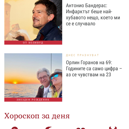
Антонио Бандерас:
Инфарктът беше най-
хубавото нещо, което ми
се е случвало
ОТ ХОЛИВУД
ДНЕС ПРАЗНУВАТ
Орлин Горанов на 69:
Годините са само цифра –
аз се чувствам на 23
ЗВЕЗДЕН РОЖДЕНИК
Хороскоп за деня