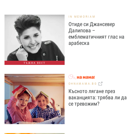
IN MEMORIAM
Отиде си Джансевер
Далипова –
емблематичният глас на
арабеска
ТЪЖНА ВЕСТ
OHNAMAMA.BG
Късното лягане през
ваканцията: трябва ли да
се тревожим?