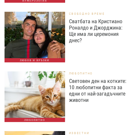
НУМЕРОЛОГИЯ
СВОБОДНО ВРЕМЕ
Сватбата на Кристиано
Роналдо и Джорджина:
Ще има ли церемония
днес?
ЛЮБОВ И ВРЪЗКИ
ЛЮБОПИТНО
Световен ден на котките:
10 любопитни факта за
едни от най-загадъчните
животни
ЛЮБОПИТНО
ИЗВЕСТНИ