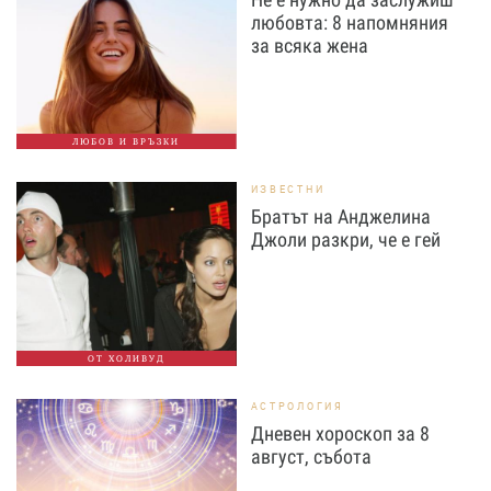
любовта: 8 напомняния
за всяка жена
ЛЮБОВ И ВРЪЗКИ
ИЗВЕСТНИ
Братът на Анджелина
Джоли разкри, че е гей
ОТ ХОЛИВУД
АСТРОЛОГИЯ
Дневен хороскоп за 8
август, събота