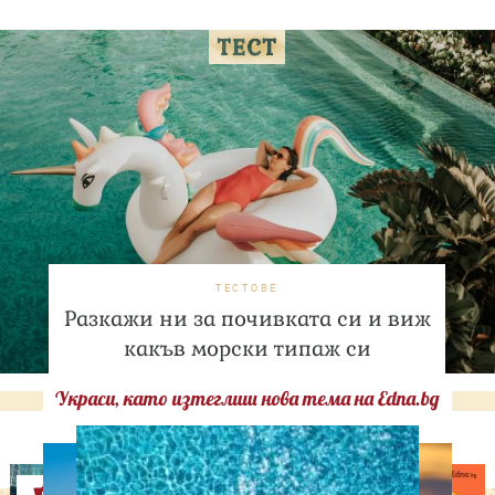
ТЕСТОВЕ
Разкажи ни за почивката си и виж
какъв морски типаж си
Украси, като изтеглиш нова тема на Edna.bg
Оферти