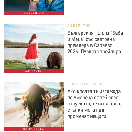
ЛЮБОПИТНО
ЛЮБОПИТНО
Българският филм "Баба
и Меца" със световна
премиера в Сараево
2026. Пуснаха трейлъра
АКТУАЛНО
EDNA ПРЕПОРЪЧВА
Ако косата ти изглежда
по-уморена от теб след
отпуската, тези няколко
стъпки могат да
променят нещата
ПО-КРАСИВА