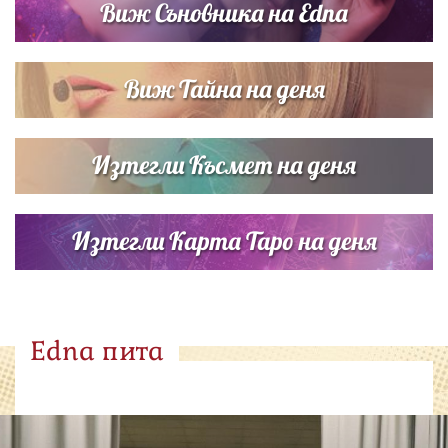
Виж Съновника на Edna
Виж Тайна на деня
Изтегли Късмет на деня
Изтегли Карта Таро на деня
Edna пита