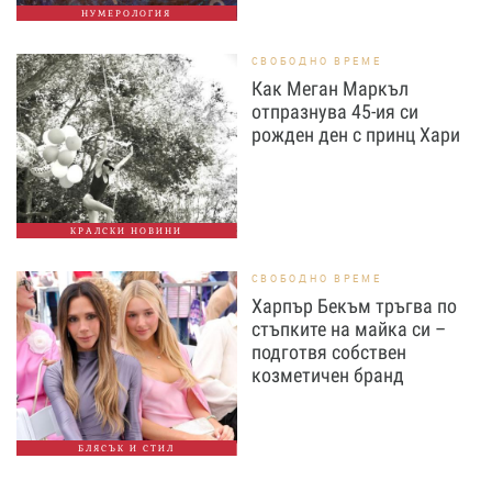
НУМЕРОЛОГИЯ
СВОБОДНО ВРЕМЕ
Как Меган Маркъл
отпразнува 45-ия си
рожден ден с принц Хари
КРАЛСКИ НОВИНИ
СВОБОДНО ВРЕМЕ
Харпър Бекъм тръгва по
стъпките на майка си –
подготвя собствен
козметичен бранд
БЛЯСЪК И СТИЛ