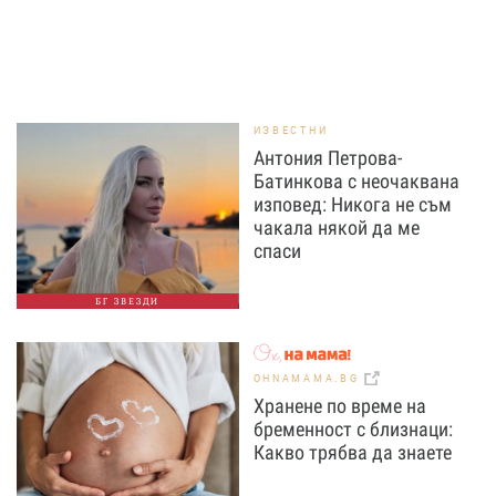
ИЗВЕСТНИ
Антония Петрова-
Батинкова с неочаквана
изповед: Никога не съм
чакала някой да ме
спаси
БГ ЗВЕЗДИ
OHNAMAMA.BG
Хранене по време на
бременност с близнаци:
Какво трябва да знаете