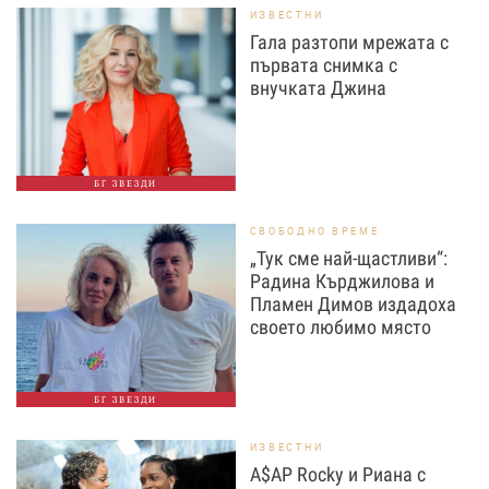
ИЗВЕСТНИ
Гала разтопи мрежата с
първата снимка с
внучката Джина
БГ ЗВЕЗДИ
СВОБОДНО ВРЕМЕ
„Тук сме най-щастливи“:
Радина Кърджилова и
Пламен Димов издадоха
своето любимо място
БГ ЗВЕЗДИ
ИЗВЕСТНИ
A$AP Rocky и Риана с