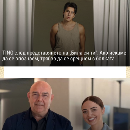
TINO след представянето на „Била си ти“: Ако искаме
да се опознаем, трябва да се срещнем с болката