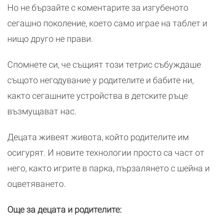
Но не бързайте с коментарите за изгубеното
сегашно поколение, което само играе на таблет и
нищо друго не прави.
Спомнете си, че същият този тетрис събуждаше
същото негодувание у родителите и бабите ни,
както сегашните устройства в детските ръце
възмущават нас.
Децата живеят живота, който родителите им
осигурят. И новите технологии просто са част от
него, както игрите в парка, пързалянето с шейна и
оцветяването.
Още за децата и родителите: