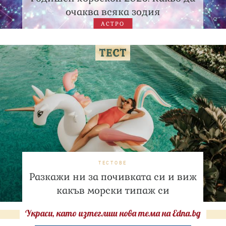
очаква всяка зодия
АСТРО
ТЕСТОВЕ
Разкажи ни за почивката си и виж
какъв морски типаж си
Украси, като изтеглиш нова тема на Edna.bg