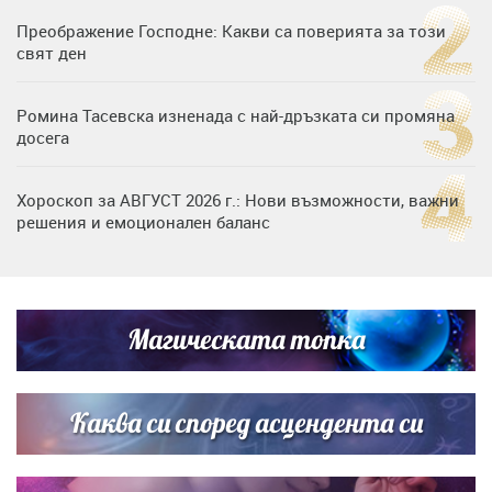
Преображение Господне: Какви са поверията за този
свят ден
Ромина Тасевска изненада с най-дръзката си промяна
досега
Хороскоп за АВГУСТ 2026 г.: Нови възможности, важни
решения и емоционален баланс
Дъщерята на Гала - Мари отплава с любимия и двете
си деца на семейна морска приказка
Магическата топка
Звездна ваканция в Майорка: Дженифър Анистън,
Кортни Кокс и Джим Къртис заедно на яхта
Каква си според асцендента си