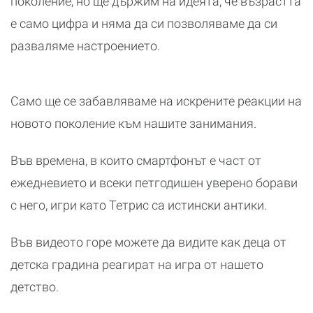
поколение, но ще държим на идеята, че възрастта
е само цифра и няма да си позволяваме да си
разваляме настроението.
Само ще се забавляваме на искрените реакции на
новото поколение към нашите занимания.
Във времена, в които смартфонът е част от
ежедневието и всеки петгодишен уверено борави
с него, игри като Тетрис са истински антики.
Във видеото горе можете да видите как деца от
детска градина реагират на игра от нашето
детство.