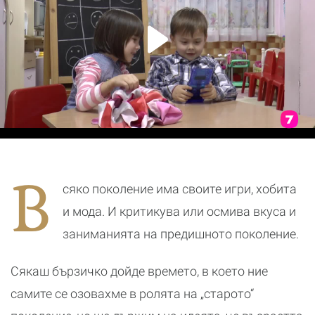
В
сяко поколение има своите игри, хобита
и мода. И критикува или осмива вкуса и
заниманията на предишното поколение.
Сякаш бързичко дойде времето, в което ние
самите се озовахме в ролята на „старото“