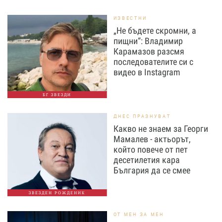
ИЗВЕСТНИ
„Не бъдете скромни, а
пищни“: Владимир
Карамазов разсмя
последователите си с
видео в Instagram
БГ ЗВЕЗДИ
ДНЕС ПРАЗНУВАТ
Какво не знаем за Георги
Мамалев - актьорът,
който повече от пет
десетилетия кара
България да се смее
ЗВЕЗДЕН РОЖДЕНИК
ОТ МЕН ЗА МЕН