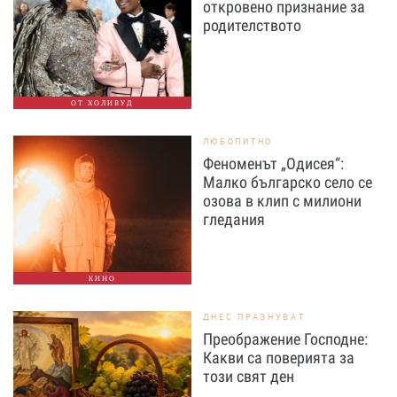
откровено признание за
родителството
ОТ ХОЛИВУД
ЛЮБОПИТНО
Феноменът „Одисея“:
Малко българско село се
озова в клип с милиони
гледания
КИНО
ДНЕС ПРАЗНУВАТ
Преображение Господне:
Какви са поверията за
този свят ден