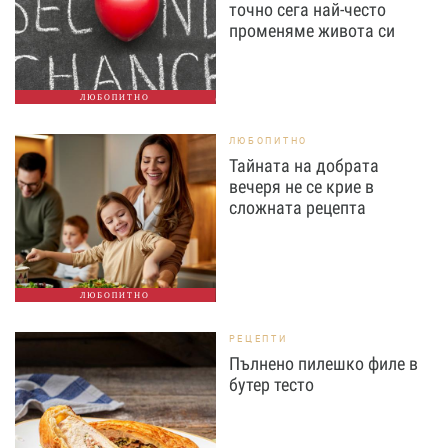
точно сега най-често
променяме живота си
ЛЮБОПИТНО
ЛЮБОПИТНО
Тайната на добрата
вечеря не се крие в
сложната рецепта
ЛЮБОПИТНО
РЕЦЕПТИ
Пълнено пилешко филе в
бутер тесто