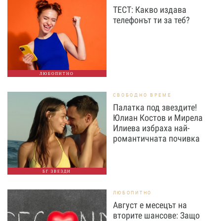
ТЕСТ: Какво издава
телефонът ти за теб?
ЛЮБОПИТНО
СВОБОДНО ВРЕМЕ
Палатка под звездите!
Юлиан Костов и Мирела
Илиева избраха най-
романтичната почивка
БГ ЗВЕЗДИ
ЛЮБОПИТНО
Август е месецът на
вторите шансове: Защо