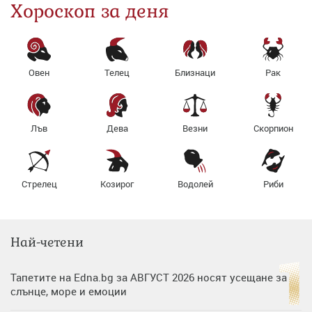
Хороскоп за деня
Овен
Телец
Близнаци
Рак
Лъв
Дева
Везни
Скорпион
Стрелец
Козирог
Водолей
Риби
Най-четени
Тапетите на Edna.bg за АВГУСТ 2026 носят усещане за
слънце, море и емоции