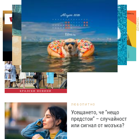
Оферти
СВОБОДНО ВРЕМЕ
Ново бебе в кралското
семейство
КРАЛСКИ НОВИНИ
ЛЮБОПИТНО
Усещането, че “нещо
предстои” – случайност
или сигнал от мозъка?