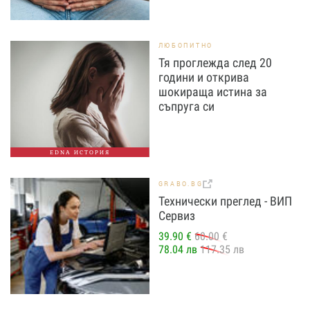
ЛЮБОПИТНО
Тя проглежда след 20
години и открива
шокираща истина за
съпруга си
EDNA ИСТОРИЯ
GRABO.BG
Технически преглед - ВИП
Сервиз
39.90 €
60.00 €
78.04 лв
117.35 лв