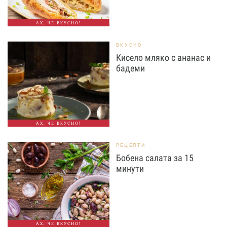
АХ, ЧЕ ВКУСНО!
ВКУСНО
Кисело мляко с ананас и
бадеми
АХ, ЧЕ ВКУСНО!
РЕЦЕПТИ
Бобена салата за 15
минути
АХ, ЧЕ ВКУСНО!