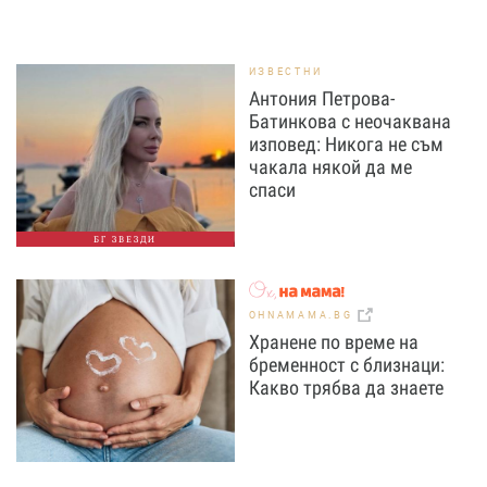
ИЗВЕСТНИ
Антония Петрова-
Батинкова с неочаквана
изповед: Никога не съм
чакала някой да ме
спаси
БГ ЗВЕЗДИ
OHNAMAMA.BG
Хранене по време на
бременност с близнаци:
Какво трябва да знаете