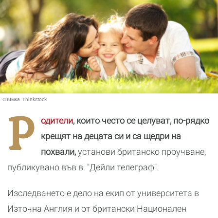
Снимка:
Thinkstock
Р
одители
, които често се целуват, по-рядко
крещят на децата си и са щедри на
похвали,
установи британско проучване,
публикувано във в. "Дейли телеграф".
Изследването е дело на екип от университета в
Източна Англия и от британски Национален