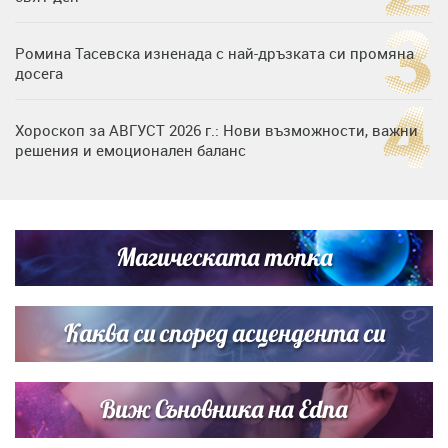
Ромина Тасевска изненада с най-дръзката си промяна
досега
Хороскоп за АВГУСТ 2026 г.: Нови възможности, важни
решения и емоционален баланс
Дъщерята на Гала - Мари отплава с любимия и двете
си деца на семейна морска приказка
Магическата топка
Звездна ваканция в Майорка: Дженифър Анистън,
Кортни Кокс и Джим Къртис заедно на яхта
Каква си според асцендента си
Виж Съновника на Edna