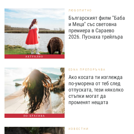
ЛЮБОПИТНО
Българският филм "Баба
и Меца" със световна
премиера в Сараево
2026. Пуснаха трейлъра
АКТУАЛНО
EDNA ПРЕПОРЪЧВА
Ако косата ти изглежда
по-уморена от теб след
отпуската, тези няколко
стъпки могат да
променят нещата
ПО-КРАСИВА
ИЗВЕСТНИ