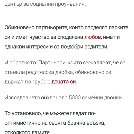
център за социални проучвания.
Обикновено партньорите, които споделят ласките
си и имат чувство за споделена
любов
, имат и
еднакви интереси и са по-добри родители.
И обратното. Партньори, които съжаляват, че са
станали родителска двойка, обикновено се
държат по-грубо с
децата си.
Изследването обхванало 5000 семейни двойки.
То установило, че мъжете гледат по-
оптимистично на своята брачна връзка,
отколкото дамите.