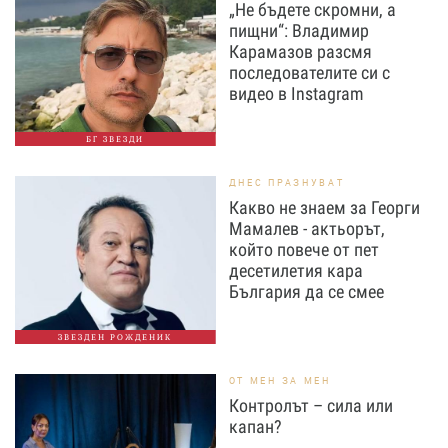
„Не бъдете скромни, а
пищни“: Владимир
Карамазов разсмя
последователите си с
видео в Instagram
БГ ЗВЕЗДИ
ДНЕС ПРАЗНУВАТ
Какво не знаем за Георги
Мамалев - актьорът,
който повече от пет
десетилетия кара
България да се смее
ЗВЕЗДЕН РОЖДЕНИК
ОТ МЕН ЗА МЕН
Контролът – сила или
капан?