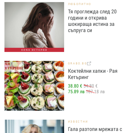
ЛЮБОПИТНО
Тя проглежда след 20
години и открива
шокираща истина за
съпруга си
EDNA ИСТОРИЯ
GRABO.BG
Коктейлни хапки - Рая
Кетъринг
38.80 €
54.80 €
75.89 лв
107.18 лв
ИЗВЕСТНИ
Гала разтопи мрежата с