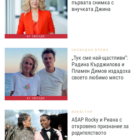
първата снимка с
внучката Джина
БГ ЗВЕЗДИ
СВОБОДНО ВРЕМЕ
„Тук сме най-щастливи“:
Радина Кърджилова и
Пламен Димов издадоха
своето любимо място
БГ ЗВЕЗДИ
ИЗВЕСТНИ
A$AP Rocky и Риана с
откровено признание за
родителството