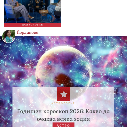
ПСИХОЛОГИЯ
Йорданова
АСТРОЛОГИЯ
Годишен хороскоп 2026: Какво да
очаква всяка зодия
АСТРО