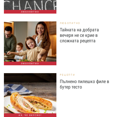
ЛЮБОПИТНО
ЛЮБОПИТНО
Тайната на добрата
вечеря не се крие в
сложната рецепта
ЛЮБОПИТНО
РЕЦЕПТИ
Пълнено пилешко филе в
бутер тесто
АХ, ЧЕ ВКУСНО!