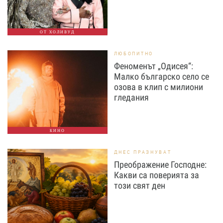
ОТ ХОЛИВУД
ЛЮБОПИТНО
Феноменът „Одисея“:
Малко българско село се
озова в клип с милиони
гледания
КИНО
ДНЕС ПРАЗНУВАТ
Преображение Господне:
Какви са поверията за
този свят ден