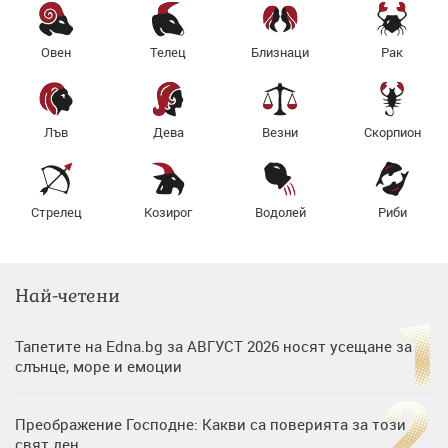
Овен
Телец
Близнаци
Рак
Лъв
Дева
Везни
Скорпион
Стрелец
Козирог
Водолей
Риби
Най-четени
Тапетите на Edna.bg за АВГУСТ 2026 носят усещане за
слънце, море и емоции
Преображение Господне: Какви са поверията за този
свят ден