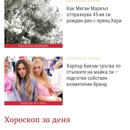
СВОБОДНО ВРЕМЕ
Как Меган Маркъл
отпразнува 45-ия си
рожден ден с принц Хари
КРАЛСКИ НОВИНИ
СВОБОДНО ВРЕМЕ
Харпър Бекъм тръгва по
стъпките на майка си –
подготвя собствен
козметичен бранд
БЛЯСЪК И СТИЛ
Хороскоп за деня