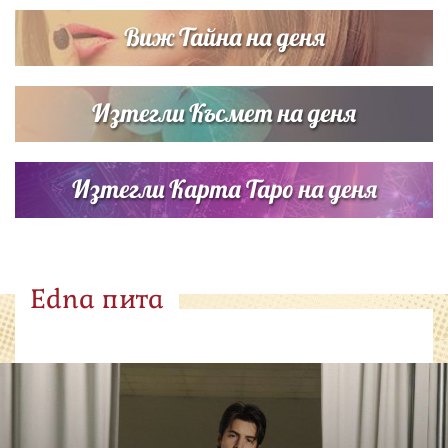
Виж Тайна на деня
Изтегли Късмет на деня
Изтегли Карта Таро на деня
Edna пита