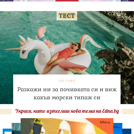
ТЕСТОВЕ
Разкажи ни за почивката си и виж
какъв морски типаж си
Украси, като изтеглиш нова тема на Edna.bg