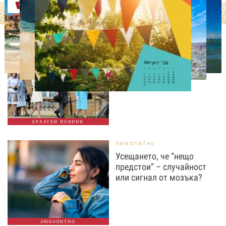
Оферти
СВОБОДНО ВРЕМЕ
Ново бебе в кралското
семейство
КРАЛСКИ НОВИНИ
ЛЮБОПИТНО
Усещането, че “нещо
предстои” – случайност
или сигнал от мозъка?
ЛЮБОПИТНО