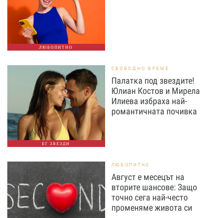
ЛЮБОПИТНО
СВОБОДНО ВРЕМЕ
Палатка под звездите!
Юлиан Костов и Мирела
Илиева избраха най-
романтичната почивка
БГ ЗВЕЗДИ
ЛЮБОПИТНО
Август е месецът на
вторите шансове: Защо
точно сега най-често
променяме живота си