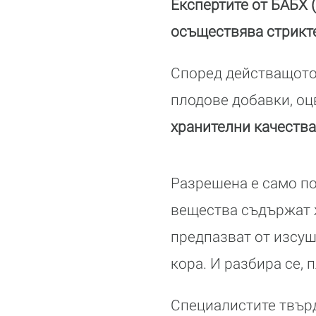
Експертите от БАБХ (
осъществява стрикте
Според действащото
плодове добавки, оц
хранителни качества
Разрешена е само по
вещества съдържат ж
предпазват от изсуш
кора. И разбира се,
Специалистите твърд