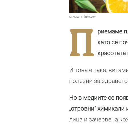
Снимка:
Thinkstock
П
риемаме пл
като се по
красотата 
И това е така: вита
полезни за здравето
Но в медиите се поя
„отровни” химикали и
лица и зачервена ко