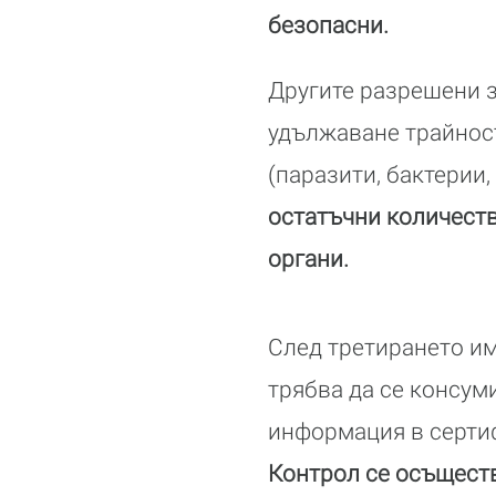
безопасни.
Другите разрешени за
удължаване трайност
(паразити, бактерии,
остатъчни количеств
органи.
След третирането им
трябва да се консум
информация в сертиф
Контрол се осъществ