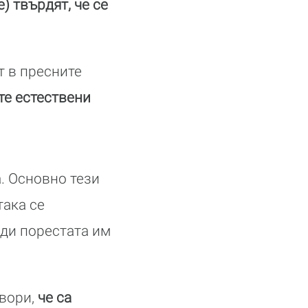
) твърдят, че се
т в пресните
те естествени
. Основно тези
така се
ади порестата им
вори,
че са