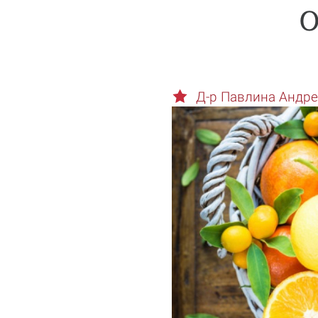
О
Д-р Павлина Андр