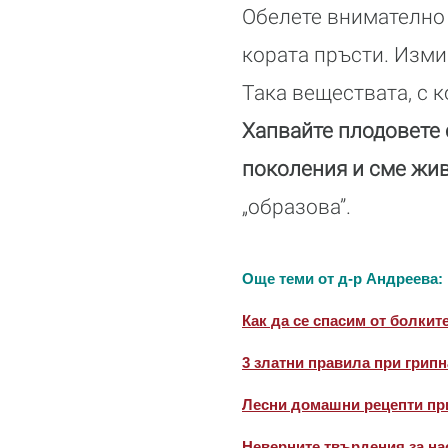
Обелете внимателно 
кората пръсти. Измий
Така веществата, с 
Хапвайте плодовете 
поколения и сме жив
„образова”.
Още теми от д-р Андреева:
Как да се спасим от болкит
3 златни правила при грип
Лесни домашни рецепти пр
Неверните твърдения за на