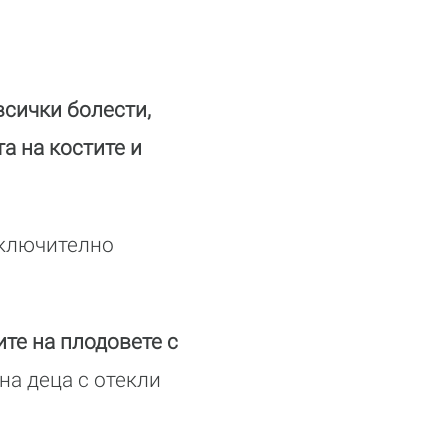
всички болести,
та на костите и
зключително
ите на плодовете с
на деца с отекли