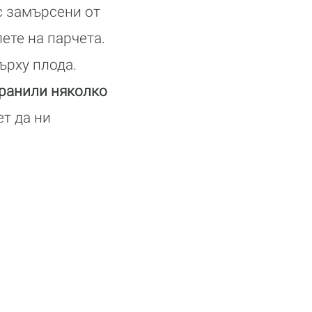
с замърсени от
ете на парчета.
ърху плода.
хранили няколко
т да ни