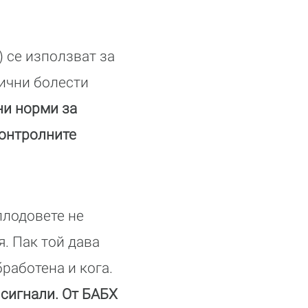
) се използват за
лични болести
ни норми за
контролните
плодовете не
. Пак той дава
работена и кога.
 сигнали. От БАБХ