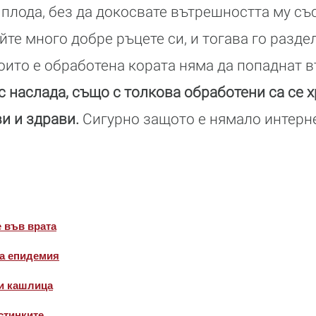
плода, без да докосвате вътрешността му съ
те много добре ръцете си, и тогава го раздел
които е обработена кората няма да попаднат в
с наслада, също с толкова обработени са се 
и и здрави.
Сигурно защото е нямало интерне
е във врата
на епидемия
и кашлица
стинките