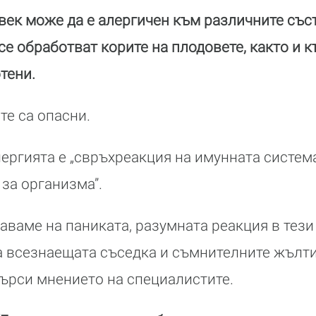
век може да е алергичен към различните със
се обработват корите на плодовете, както и 
тени.
 те са опасни.
ергията е „свръхреакция на имунната систем
за организма”.
аваме на паниката, разумната реакция в тези 
а всезнаещата съседка и съмнителните жълти
отърси мнението на специалистите.