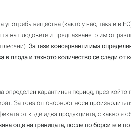
 употреба вещества (както у нас, така и в ЕС
та на плодовете и предпазването им от раз
 плесени).
За тези консерванти има определе
а в плода и тяхното количество се следи от 
а определен карантинен период, през който 
ират. За това отговорност носи производителя
иката от къде идва продукцията, с какво е об
ява още на границата, после по борсите и по