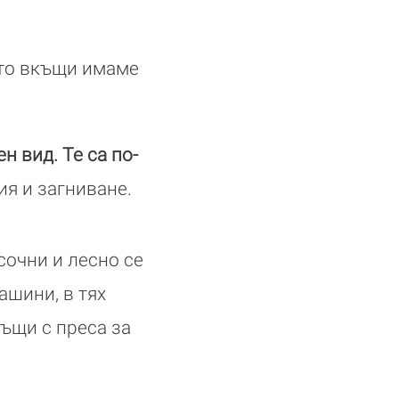
гато вкъщи имаме
н вид. Те са по-
ия и загниване.
сочни и лесно се
ашини, в тях
къщи с преса за