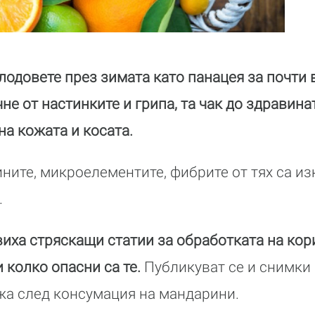
одовете през зимата като панацея за почти 
чне от настинките и грипа, та чак до здравина
на кожата и косата.
мините, микроелементите, фибрите от тях са и
.
виха стряскащи статии за обработката на кор
 колко опасни са те.
Публикуват се и снимки 
жа след консумация на мандарини.