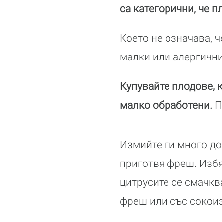
са категорични, че п
Което не означава, 
малки или алергични
Купувайте плодове, к
малко обработени.
П
Измийте ги много доб
приготвя фреш. Избя
цитрусите се смачква
фреш или със сокоиз