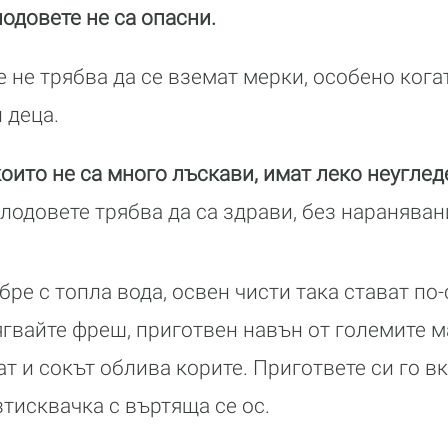
лодовете не са опасни.
че не трябва да се вземат мерки, особено ко
 деца.
оито не са много лъскави, имат леко неугледе
лодовете трябва да са здрави, без нараняван
ре с топла вода, освен чисти така стават по-
гвайте фреш, приготвен навън от големите м
т и сокът облива корите. Пригответе си го в
тисквачка с въртяща се ос.