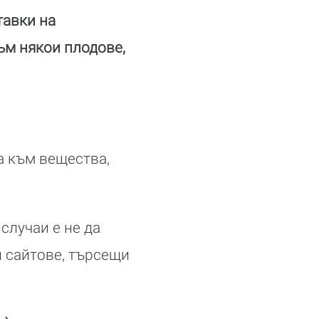
тавки на
към някои плодове,
а към вещества,
случаи е не да
 сайтове, търсещи