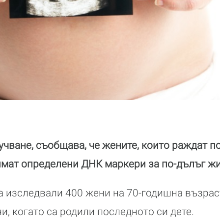
чване, съобщава, че жените, които раждат по
имат определени ДНК маркери за по-дълъг жи
а изследвали 400 жени на 70-годишна възраст
и, когато са родили последното си дете.