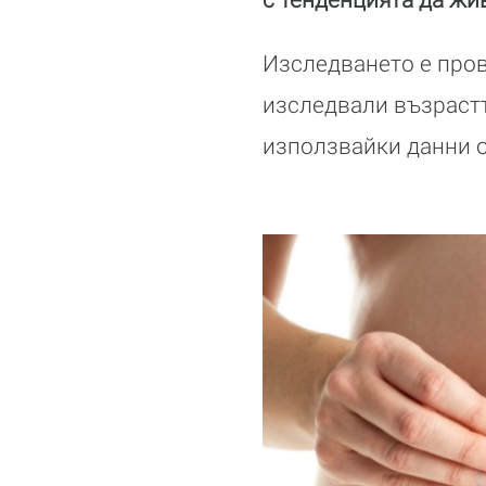
Изследването е пров
изследвали възрастт
използвайки данни о