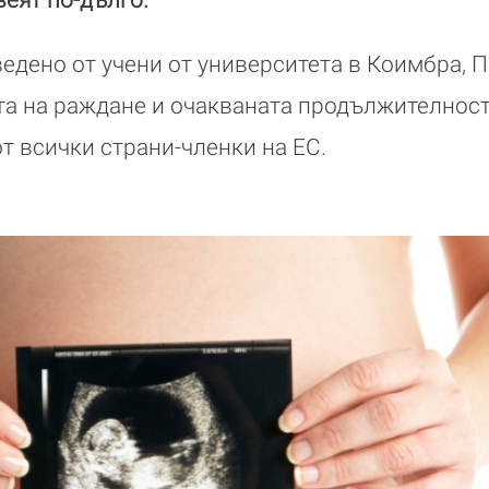
едено от учени от университета в Коимбра, П
а на раждане и очакваната продължителност
т всички страни-членки на ЕС.