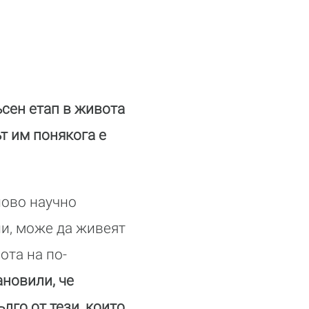
ъсен етап в живота
т им понякога е
ново научно
ни, може да живеят
ота на по-
ановили, че
лго от тези, които