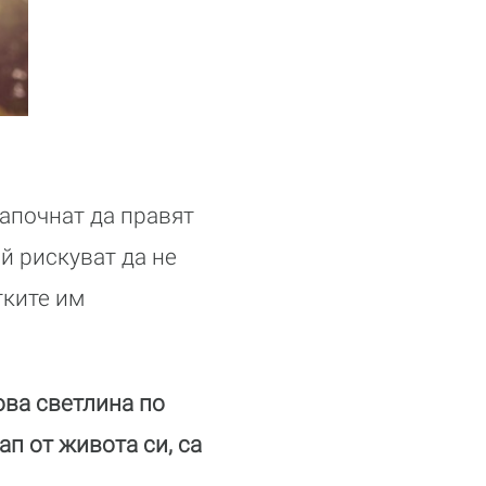
апочнат да правят
й рискуват да не
тките им
ова светлина по
ап от живота си, са