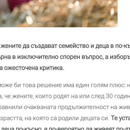
жените да създават семейство и деца в по-к
ърна в изключително спорен въпрос, а изборъ
а ожесточена критика.
може би това решение има един голям плюс: 
, че жените, които родят на или след 30 годи
сравнили очакваната продължителност на жив
растта, на която са родили децата си.
Те уст
деца по-късно, е по-вероятно да живеят по-дъ