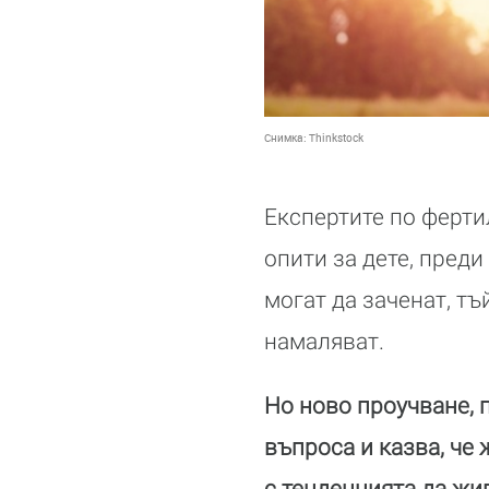
Снимка:
Thinkstock
Експертите по ферти
опити за дете, преди
могат да заченат, т
намаляват.
Но ново проучване, 
въпроса и казва, че 
с тенденцията да жи