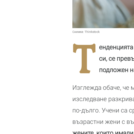
Снимка:
Thinkstock
Т
енденцията 
си, се прев
подложен н
Изглежда обаче, че 
изследване разкрива
по-дълго. Учени са 
възрастни жени с въз
жените, които имали 