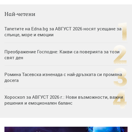
Най-четени
Тапетите на Edna.bg за АВГУСТ 2026 носят усещане за
слънце, море и емоции
Преображение Господне: Какви са поверията за този
свят ден
Ромина Тасевска изненада с най-дръзката си промяна
досега
Хороскоп за АВГУСТ 2026 г.: Нови възможности, важни
решения и емоционален баланс
Дъщерята на Гала - Мари отплава с любимия и двете
си деца на семейна морска приказка