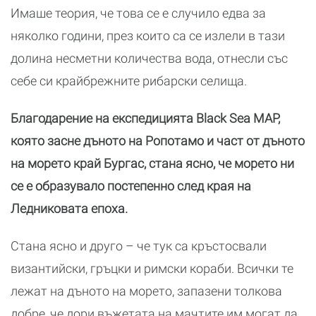
Имаше теория, че това се е случило едва за
няколко години, през които са се излели в тази
долина несметни количества вода, отнесли със
себе си крайбрежните рибарски селища.
Благодарение на експедицията Black Sea MAP,
която засне дъното на Ропотамо и част от дъното
на морето край Бургас, стана ясно, че морето ни
се е образувало постепенно след края на
Ледниковата епоха.
Стана ясно и друго – че тук са кръстосвали
византийски, гръцки и римски кораби. Всички те
лежат на дъното на морето, запазени толкова
добре, че дори въжетата на мачтите им могат да