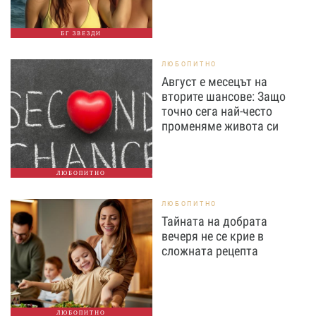
БГ ЗВЕЗДИ
ЛЮБОПИТНО
Август е месецът на
вторите шансове: Защо
точно сега най-често
променяме живота си
ЛЮБОПИТНО
ЛЮБОПИТНО
Тайната на добрата
вечеря не се крие в
сложната рецепта
ЛЮБОПИТНО