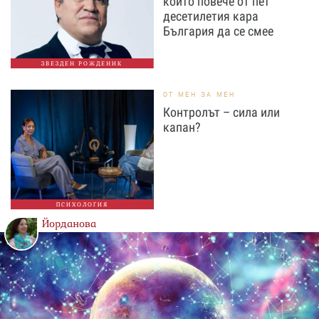
който повече от пет
десетилетия кара
България да се смее
ЗВЕЗДЕН РОЖДЕНИК
ОТ МЕН ЗА МЕН
Контролът – сила или
капан?
ПСИХОЛОГИЯ
Йорданова