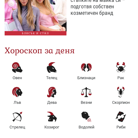
подготвя собствен
козметичен бранд
БЛЯСЪК И СТИЛ
Хороскоп за деня
Овен
Телец
Близнаци
Рак
Лъв
Дева
Везни
Скорпион
Стрелец
Козирог
Водолей
Риби