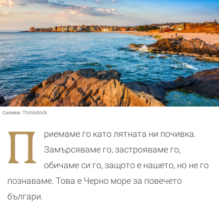
Снимка:
Thinkstock
П
риемаме го като лятната ни почивка.
Замърсяваме го, застрояваме го,
обичаме си го, защото е нашето, но не го
познаваме. Това е Черно море за повечето
българи.