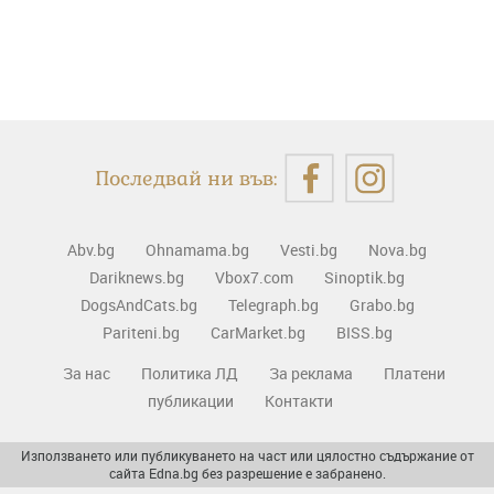
Последвай ни във:
Abv.bg
Ohnamama.bg
Vesti.bg
Nova.bg
Dariknews.bg
Vbox7.com
Sinoptik.bg
DogsAndCats.bg
Telegraph.bg
Grabo.bg
Pariteni.bg
CarMarket.bg
BISS.bg
За нас
Политика ЛД
За реклама
Платени
публикации
Контакти
Използването или публикуването на част или цялостно съдържание от
сайта Edna.bg без разрешение е забранено.