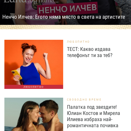
Ненчо Илчев: Егото няма място в света на артистите
ЛЮБОПИТНО
ТЕСТ: Какво издава
телефонът ти за теб?
ЛЮБОПИТНО
СВОБОДНО ВРЕМЕ
Палатка под звездите!
Юлиан Костов и Мирела
Илиева избраха най-
романтичната почивка