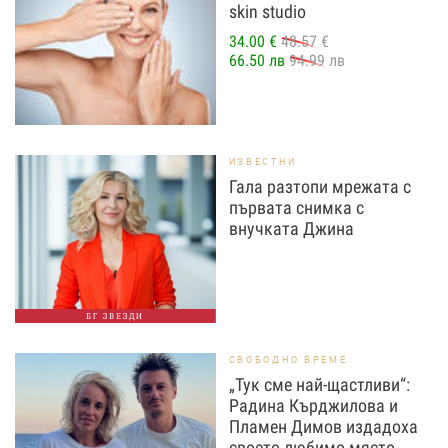
skin studio
34.00 €
48.57 €
66.50 лв
94.99 лв
ИЗВЕСТНИ
Гала разтопи мрежата с
първата снимка с
внучката Джина
БГ ЗВЕЗДИ
СВОБОДНО ВРЕМЕ
„Тук сме най-щастливи“:
Радина Кърджилова и
Пламен Димов издадоха
своето любимо място