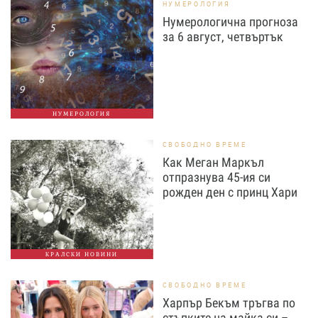
НУМЕРОЛОГИЯ
Нумерологична прогноза
за 6 август, четвъртък
НУМЕРОЛОГИЯ
СВОБОДНО ВРЕМЕ
Как Меган Маркъл
отпразнува 45-ия си
рожден ден с принц Хари
КРАЛСКИ НОВИНИ
СВОБОДНО ВРЕМЕ
Харпър Бекъм тръгва по
стъпките на майка си –