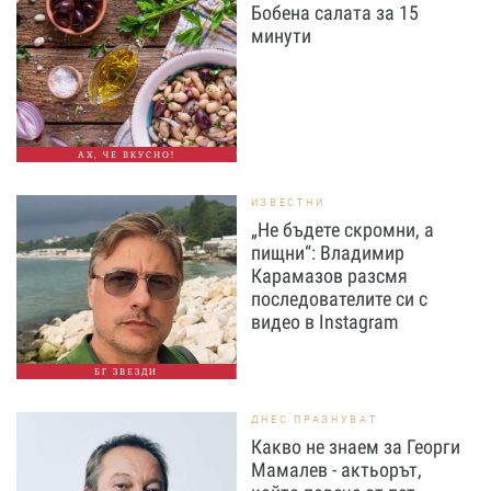
Бобена салата за 15
минути
АХ, ЧЕ ВКУСНО!
ИЗВЕСТНИ
„Не бъдете скромни, а
пищни“: Владимир
Карамазов разсмя
последователите си с
видео в Instagram
БГ ЗВЕЗДИ
ДНЕС ПРАЗНУВАТ
Какво не знаем за Георги
Мамалев - актьорът,