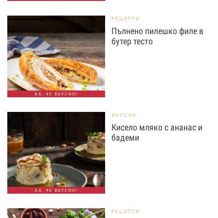
РЕЦЕПТИ
Пълнено пилешко филе в
бутер тесто
АХ, ЧЕ ВКУСНО!
ВКУСНО
Кисело мляко с ананас и
бадеми
АХ, ЧЕ ВКУСНО!
РЕЦЕПТИ