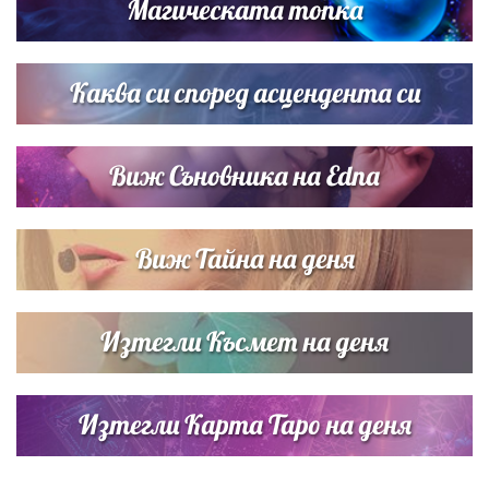
Магическата топка
Звездна ваканция в Майорка: Дженифър Анистън,
Кортни Кокс и Джим Къртис заедно на яхта
Каква си според асцендента си
Виж Съновника на Edna
Виж Тайна на деня
Изтегли Късмет на деня
Изтегли Карта Таро на деня