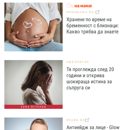
OHNAMAMA.BG
Хранене по време на
бременност с близнаци:
Какво трябва да знаете
ЛЮБОПИТНО
Тя проглежда след 20
години и открива
шокираща истина за
съпруга си
EDNA ИСТОРИЯ
GRABO.BG
Антиейдж за лице - Glow