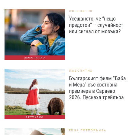
ЛЮБОПИТНО
Усещането, че “нещо
предстои” – случайност
или сигнал от мозъка?
ЛЮБОПИТНО
ЛЮБОПИТНО
Българският филм "Баба
и Меца" със световна
премиера в Сараево
2026. Пуснаха трейлъра
АКТУАЛНО
EDNA ПРЕПОРЪЧВА