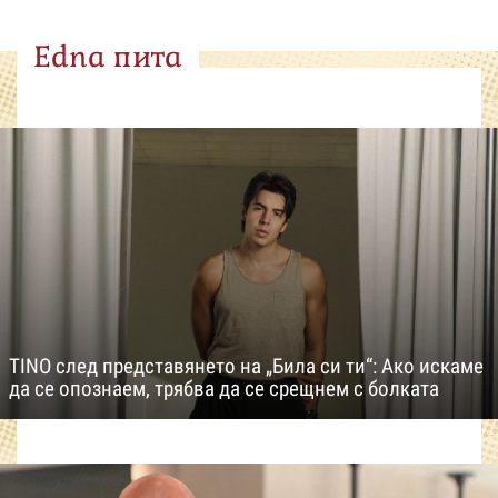
Edna пита
TINO след представянето на „Била си ти“: Ако искаме
да се опознаем, трябва да се срещнем с болката