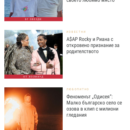
БГ ЗВЕЗДИ
ИЗВЕСТНИ
A$AP Rocky и Риана с
откровено признание за
родителството
ОТ ХОЛИВУД
ЛЮБОПИТНО
Феноменът „Одисея“:
Малко българско село се
озова в клип с милиони
гледания