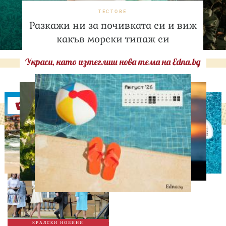
ТЕСТОВЕ
Разкажи ни за почивката си и виж
какъв морски типаж си
Украси, като изтеглиш нова тема на Edna.bg
Оферти
СВОБОДНО ВРЕМЕ
Ново бебе в кралското
семейство
КРАЛСКИ НОВИНИ