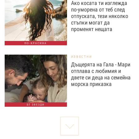
Ако косата ти изглежда
по-уморена от теб след
отпуската, тези няколко
стъпки могат да
променят нещата
ПО-КРАСИВА
ИЗВЕСТНИ
Дъщерята на Гала - Мари
отплава с любимия и
двете си деца на семейна
морска приказка
БГ ЗВЕЗДИ