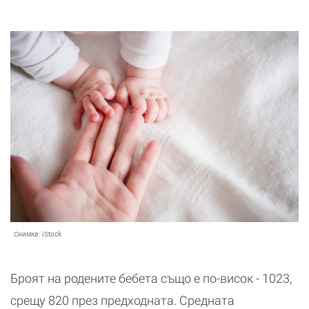
Снимка:
iStock
Броят на родените бебета също е по-висок - 1023,
срещу 820 през предходната. Средната