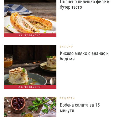
Пълнено пилешко филе в
бутер тесто
АХ, ЧЕ ВКУСНО!
ВКУСНО
Кисело мляко с ананас и
бадеми
АХ, ЧЕ ВКУСНО!
РЕЦЕПТИ
Бобена салата за 15
минути