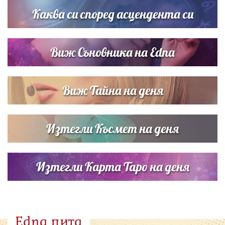
Каква си според асцендента си
Виж Съновника на Edna
Виж Тайна на деня
Изтегли Късмет на деня
Изтегли Карта Таро на деня
Edna пита