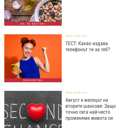
АХ, ЧЕ ВКУСНО!
ЛЮБОПИТНО
ТЕСТ: Какво издава
телефонът ти за теб?
ЛЮБОПИТНО
ЛЮБОПИТНО
Август е месецът на
вторите шансове: Защо
точно сега най-често
променяме живота си