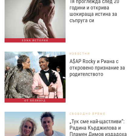
Тя проглежда след 20
години и открива
шокираща истина за
съпруга си
EDNA ИСТОРИЯ
ИЗВЕСТНИ
A$AP Rocky и Риана с
откровено признание за
родителството
ОТ ХОЛИВУД
СВОБОДНО ВРЕМЕ
„Тук сме най-щастливи“:
Радина Кърджилова и
Пламен Димов издадоха