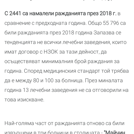
С 2441 са намалели ражданията през 2018 г.
в
сравнение с предходната година. Общо 55 796 са
били ражданията през 2018 година Запазва се
тенденцията не всички лечебни заведения, които
имат договор с НЗОК за тази дейност, да
осъществяват минималния брой раждания за
година. Според медицинския стандарт той трябва
да е между 80 и 100 за болница. През миналата
година 13 лечебни заведения не са отговорили на
това изискване.
Най-голяма част от ражданията отново са били
извършени в три болници в столицата -
"Майчин