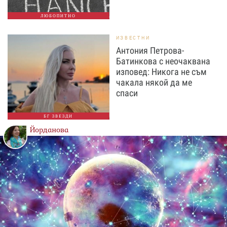
ЛЮБОПИТНО
ИЗВЕСТНИ
Антония Петрова-
Батинкова с неочаквана
изповед: Никога не съм
чакала някой да ме
спаси
БГ ЗВЕЗДИ
Йорданова