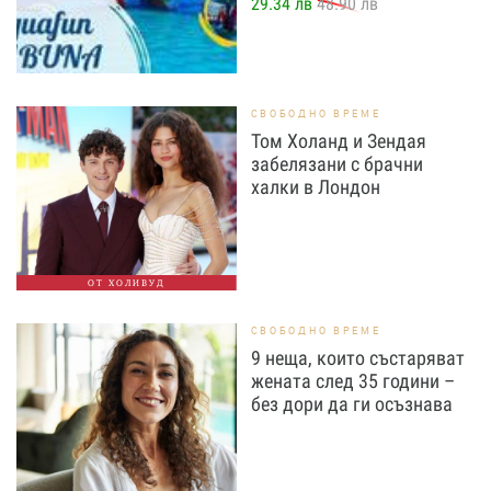
29.34 лв
48.90 лв
СВОБОДНО ВРЕМЕ
Том Холанд и Зендая
забелязани с брачни
халки в Лондон
ОТ ХОЛИВУД
СВОБОДНО ВРЕМЕ
9 неща, които състаряват
жената след 35 години –
без дори да ги осъзнава