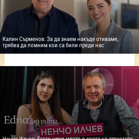
Калин Сърменов: За да знаем накъде отиваме,
трябва да помним кои са били преди нас
Ненчо Илчев: Егото няма място в света на артистите