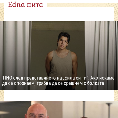
Edna пита
TINO след представянето на „Била си ти“: Ако искаме
да се опознаем, трябва да се срещнем с болката