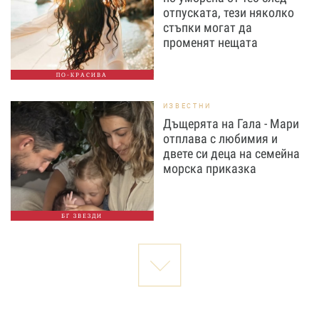
отпуската, тези няколко
стъпки могат да
променят нещата
ПО-КРАСИВА
ИЗВЕСТНИ
Дъщерята на Гала - Мари
отплава с любимия и
двете си деца на семейна
морска приказка
БГ ЗВЕЗДИ