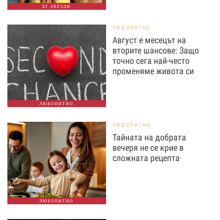
БГ ЗВЕЗДИ
ЛЮБОПИТНО
Август е месецът на
вторите шансове: Защо
точно сега най-често
променяме живота си
ЛЮБОПИТНО
ЛЮБОПИТНО
Тайната на добрата
вечеря не се крие в
сложната рецепта
ЛЮБОПИТНО