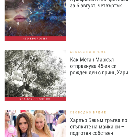
за 6 август, четвъртък
НУМЕРОЛОГИЯ
СВОБОДНО ВРЕМЕ
Как Меган Маркъл
отпразнува 45-ия си
рожден ден с принц Хари
КРАЛСКИ НОВИНИ
СВОБОДНО ВРЕМЕ
Харпър Бекъм тръгва по
стъпките на майка си –
подготвя собствен