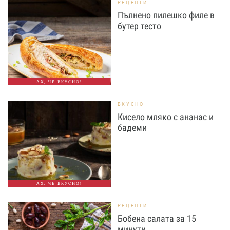
РЕЦЕПТИ
Пълнено пилешко филе в
бутер тесто
АХ, ЧЕ ВКУСНО!
ВКУСНО
Кисело мляко с ананас и
бадеми
АХ, ЧЕ ВКУСНО!
РЕЦЕПТИ
Бобена салата за 15
минути