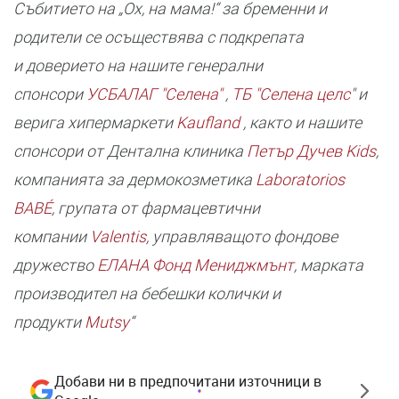
Събитието на „Ох, на мама!“ за бременни и
родители се осъществява с подкрепата
и доверието на нашите генерални
спонсори
УСБАЛАГ "Селена"
,
ТБ "Селена целс
" и
верига хипермаркети
Kaufland
, както и нашите
спонсори от Дентална клиника
Петър Дучев Kids
,
компанията за дермокозметика
Laboratorios
BABÉ
, групата от фармацевтични
компании
Valentis
, управляващото фондове
дружество
ЕЛАНА Фонд Мениджмънт
, марката
производител на бебешки колички и
продукти
Mutsy
“
Добави ни в предпочитани източници в