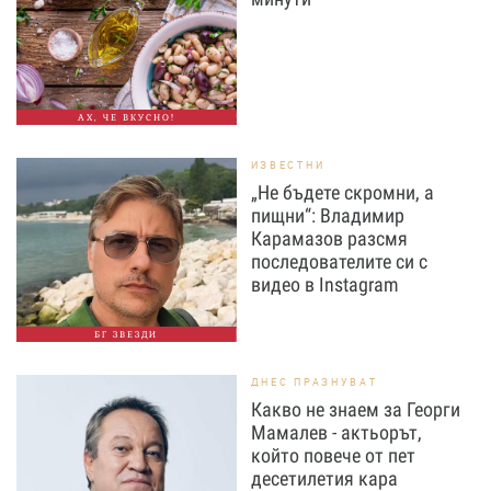
АХ, ЧЕ ВКУСНО!
ИЗВЕСТНИ
„Не бъдете скромни, а
пищни“: Владимир
Карамазов разсмя
последователите си с
видео в Instagram
БГ ЗВЕЗДИ
ДНЕС ПРАЗНУВАТ
Какво не знаем за Георги
Мамалев - актьорът,
който повече от пет
десетилетия кара