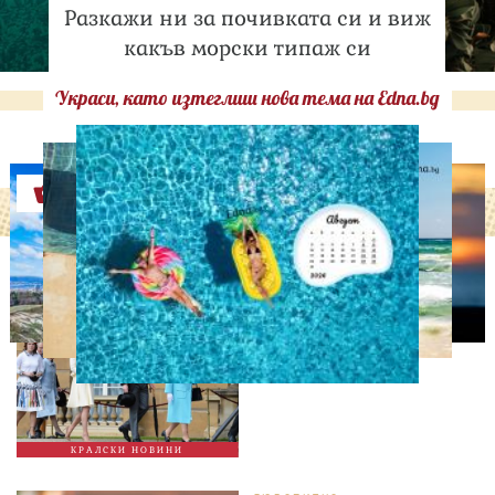
Разкажи ни за почивката си и виж
какъв морски типаж си
Украси, като изтеглиш нова тема на Edna.bg
Оферти
СВОБОДНО ВРЕМЕ
Ново бебе в кралското
семейство
КРАЛСКИ НОВИНИ