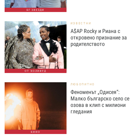
БГ ЗВЕЗДИ
ИЗВЕСТНИ
A$AP Rocky и Риана с
откровено признание за
родителството
ОТ ХОЛИВУД
ЛЮБОПИТНО
Феноменът „Одисея“:
Малко българско село се
озова в клип с милиони
гледания
КИНО