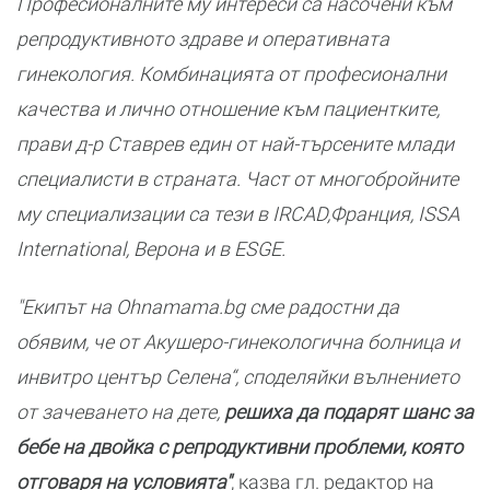
Професионалните му интереси са насочени към
репродуктивното здраве и оперативната
гинекология. Комбинацията от професионални
качества и лично отношение към пациентките,
прави д-р Ставрев един от най-търсените млади
специалисти в страната. Част от многобройните
му специализации са тези в IRCAD,Франция, ISSA
International, Верона и в ESGE.
"Екипът на Ohnamama.bg сме радостни да
обявим, че от Акушеро-гинекологична болница и
инвитро център Селена“, споделяйки вълнението
от зачеването на дете,
решиха да подарят шанс за
бебе на двойка с репродуктивни проблеми, която
отговаря на условията"
, казва гл. редактор на