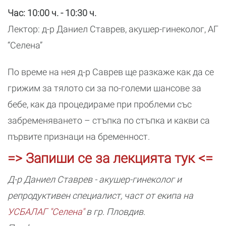
Час: 10:00 ч. - 10:30 ч.
Лектор: д-р Даниел Ставрев, акушер-гинеколог, АГ
“Селена”
По време на нея д-р Саврев ще разкаже как да се
грижим за тялото си за по-големи шансове за
бебе, как да процедираме при проблеми със
забременяването – стъпка по стъпка и какви са
първите признаци на бременност.
=> Запиши се за лекцията тук <=
Д-р Даниел Ставрев - акушер-гинеколог и
репродуктивен специалист, част от екипа на
УСБАЛАГ "Селена"
в гр. Пловдив.