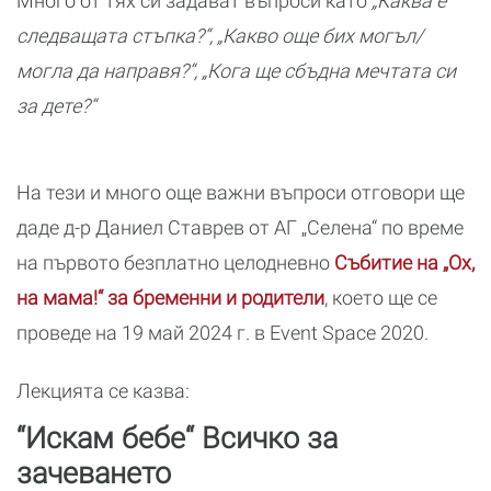
Много от тях си задават въпроси като
„Каква е
следващата стъпка?“, „Какво още бих могъл/
могла да направя?“, „Кога ще сбъдна мечтата си
за дете?“
На тези и много още важни въпроси отговори ще
даде д-р Даниел Ставрев от АГ „Селена“ по време
на първото безплатно целодневно
Събитие на „Ох,
на мама!“ за бременни и родители
, което ще се
проведе на 19 май 2024 г. в Event Space 2020.
Лекцията се казва:
“Искам бебе“ Всичко за
зачеването