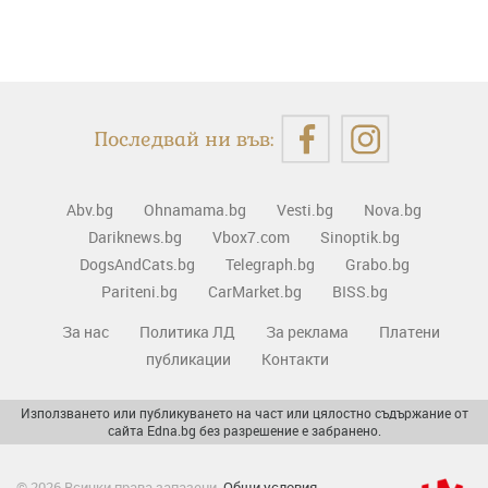
Последвай ни във:
Abv.bg
Ohnamama.bg
Vesti.bg
Nova.bg
Dariknews.bg
Vbox7.com
Sinoptik.bg
DogsAndCats.bg
Telegraph.bg
Grabo.bg
Pariteni.bg
CarMarket.bg
BISS.bg
За нас
Политика ЛД
За реклама
Платени
публикации
Контакти
Използването или публикуването на част или цялостно съдържание от
сайта Edna.bg без разрешение е забранено.
© 2026 Всички права запазени.
Общи условия