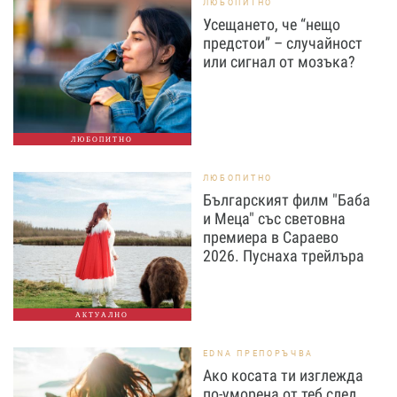
ЛЮБОПИТНО
Усещането, че “нещо
предстои” – случайност
или сигнал от мозъка?
ЛЮБОПИТНО
ЛЮБОПИТНО
Българският филм "Баба
и Меца" със световна
премиера в Сараево
2026. Пуснаха трейлъра
АКТУАЛНО
EDNA ПРЕПОРЪЧВА
Ако косата ти изглежда
по-уморена от теб след