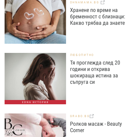
OHNAMAMA.BG
Хранене по време на
бременност с близнаци:
Какво трябва да знаете
ЛЮБОПИТНО
Тя проглежда след 20
години и открива
шокираща истина за
съпруга си
EDNA ИСТОРИЯ
GRABO.BG
Ролков масаж - Beauty
Corner