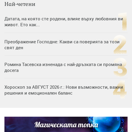
Най-четени
Датата, на която сте родени, влияе върху любовния ви
живот. Ето как...
Преображение Господне: Какви са поверията за този
свят ден
Ромина Тасевска изненада с най-дръзката си промяна
досега
Хороскоп за АВГУСТ 2026 г.: Нови възможности, важни
решения и емоционален баланс
Дъщерята на Гала - Мари отплава с любимия и двете
си деца на семейна морска приказка
Магическата топка