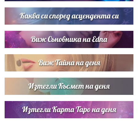
Звездна ваканция в Майорка: Дженифър Анистън,
Кортни Кокс и Джим Къртис заедно на яхта
Каква си според асцендента си
Виж Съновника на Edna
Виж Тайна на деня
Изтегли Късмет на деня
Изтегли Карта Таро на деня