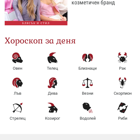
козметичен бранд
БЛЯСЪК И СТИЛ
Хороскоп за деня
Овен
Телец
Близнаци
Рак
Лъв
Дева
Везни
Скорпион
Стрелец
Козирог
Водолей
Риби