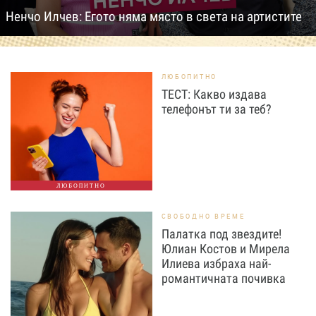
Ненчо Илчев: Егото няма място в света на артистите
ЛЮБОПИТНО
ТЕСТ: Какво издава
телефонът ти за теб?
ЛЮБОПИТНО
СВОБОДНО ВРЕМЕ
Палатка под звездите!
Юлиан Костов и Мирела
Илиева избраха най-
романтичната почивка