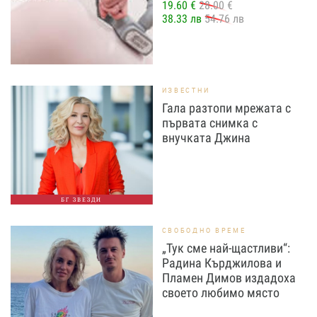
19.60 €
28.00 €
38.33 лв
54.76 лв
ИЗВЕСТНИ
Гала разтопи мрежата с
първата снимка с
внучката Джина
БГ ЗВЕЗДИ
СВОБОДНО ВРЕМЕ
„Тук сме най-щастливи“:
Радина Кърджилова и
Пламен Димов издадоха
своето любимо място