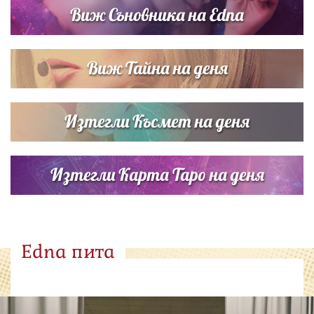
Виж Съновника на Edna
Виж Тайна на деня
Изтегли Късмет на деня
Изтегли Карта Таро на деня
Edna пита