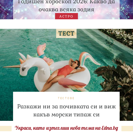
Годишен хороскоп 2026: Какво да
очаква всяка зодия
АСТРО
ТЕСТОВЕ
Разкажи ни за почивката си и виж
какъв морски типаж си
Украси, като изтеглиш нова тема на Edna.bg