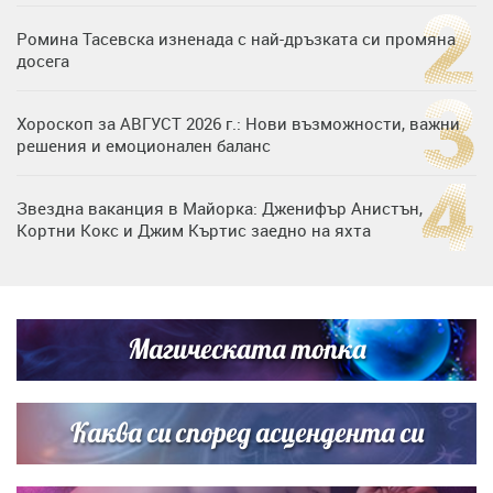
Ромина Тасевска изненада с най-дръзката си промяна
досега
Хороскоп за АВГУСТ 2026 г.: Нови възможности, важни
решения и емоционален баланс
Звездна ваканция в Майорка: Дженифър Анистън,
Кортни Кокс и Джим Къртис заедно на яхта
Дъщерята на Тодор Батков вдигна сватба, Стоичков и
Братя Аргирови я изненадаха с песен
Магическата топка
Списъкът е ясен: Джей Ло и Риана във ВИП гостите на
сватбата на Роналдо
Каква си според асцендента си