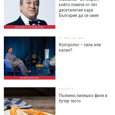
който повече от пет
десетилетия кара
България да се смее
ЗВЕЗДЕН РОЖДЕНИК
ОТ МЕН ЗА МЕН
Контролът – сила или
капан?
ПСИХОЛОГИЯ
РЕЦЕПТИ
Пълнено пилешко филе в
бутер тесто