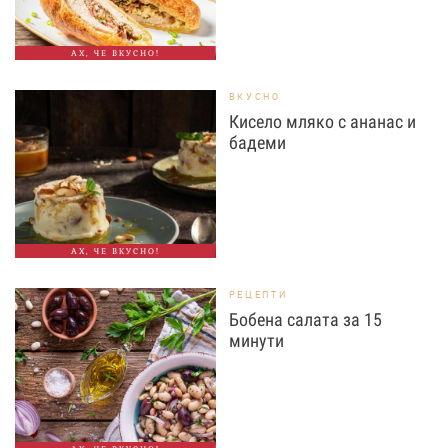
АХ, ЧЕ ВКУСНО!
ВКУСНО
Кисело мляко с ананас и
бадеми
АХ, ЧЕ ВКУСНО!
РЕЦЕПТИ
Бобена салата за 15
минути