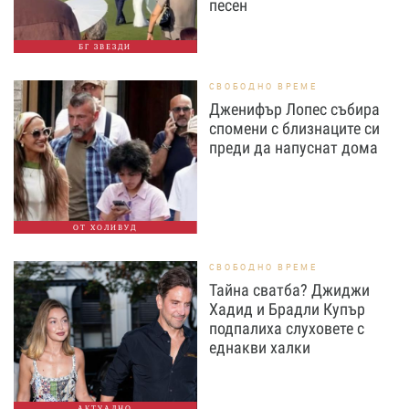
песен
БГ ЗВЕЗДИ
СВОБОДНО ВРЕМЕ
Дженифър Лопес събира
спомени с близнаците си
преди да напуснат дома
ОТ ХОЛИВУД
СВОБОДНО ВРЕМЕ
Тайна сватба? Джиджи
Хадид и Брадли Купър
подпалиха слуховете с
еднакви халки
АКТУАЛНО