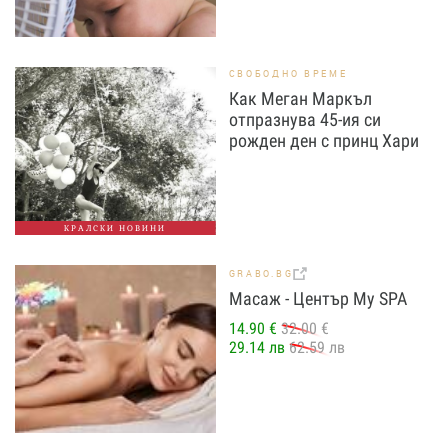
СВОБОДНО ВРЕМЕ
Как Меган Маркъл
отпразнува 45-ия си
рожден ден с принц Хари
КРАЛСКИ НОВИНИ
GRABO.BG
Масаж - Център My SPA
14.90 €
32.00 €
29.14 лв
62.59 лв