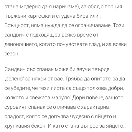
стана модерно да я наричаме), за обяд с порция
пържени картофки и студена бира или…
Всъщност, няма нужда да се ограничаваме. Този
сандвич е подходящ за всяко време от
денонощието, когато почувствате глад, и за всеки
сезон.
Сандвич със спанак може би звучи твърде
„зелено“ за някои от вас. Трябва да опитате, за да
се убедите, че тези листа са също толкова добри,
колкото и свежата маруля. Дори повече, защото
суровият спанак се отличава с характерна
сладост, която се допълва чудесно с яйцето и
хрупкавия бекон. И като стана въпрос за яйцето…