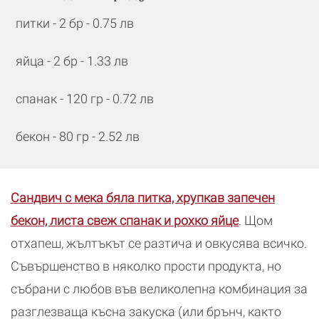
питки - 2 бр - 0.75 лв
яйца - 2 бр - 1.33 лв
спанак - 120 гр - 0.72 лв
бекон - 80 гр - 2.52 лв
Сандвич с мека бяла питка, хрупкав запечен
бекон, листа свеж спанак и рохко яйце
. Щом
отхапеш, жълтъкът се разтича и овкусява всичко.
Съвършенство в няколко прости продукта, но
събрани с любов във великолепна комбинация за
разглезваща късна закуска (или брънч, както