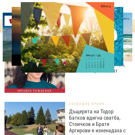
Оферти
ДНЕС ПРАЗНУВАТ
Преди да стане
херцогиня: 10 любопитни
факта за Меган Маркъл,
които малцина знаят
ЗВЕЗДЕН РОЖДЕНИК
СВОБОДНО ВРЕМЕ
Дъщерята на Тодор
Батков вдигна сватба,
Стоичков и Братя
Аргирови я изненадаха с