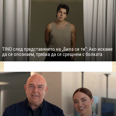
TINO след представянето на „Била си ти“: Ако искаме
да се опознаем, трябва да се срещнем с болката