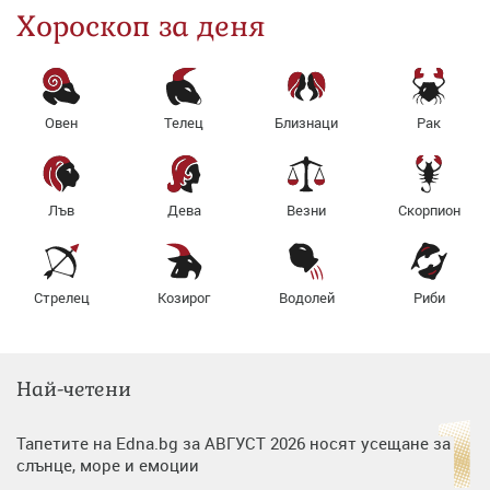
Хороскоп за деня
Овен
Телец
Близнаци
Рак
Лъв
Дева
Везни
Скорпион
Стрелец
Козирог
Водолей
Риби
Най-четени
Тапетите на Edna.bg за АВГУСТ 2026 носят усещане за
слънце, море и емоции