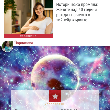
Историческа промяна:
Жените над 40 години
раждат по-често от
тийнейджърките
ЛЮБОПИТНО
Йорданова
АСТРОЛОГИЯ