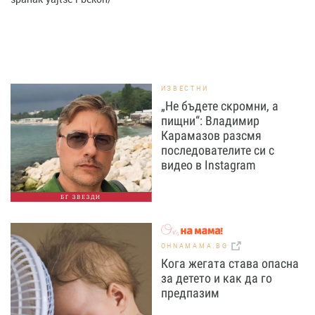
ИЗВЕСТНИ
„Не бъдете скромни, а
пищни“: Владимир
Карамазов разсмя
последователите си с
видео в Instagram
БГ ЗВЕЗДИ
OHNAMAMA.BG
Кога жегата става опасна
за детето и как да го
предпазим