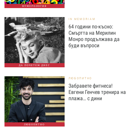
НУМЕРОЛОГИЯ
IN MEMORIAM
64 години по-късно:
Смъртта на Мерилин
Монро продължава да
буди въпроси
ДА ПОЧЕТЕМ ДНЕС
ЛЮБОПИТНО
Забравете фитнеса!
Евгени Генчев тренира на
плажа… с дини
ЛЮБОПИТНО