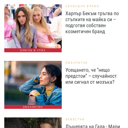
СВОБОДНО ВРЕМЕ
Харпър Бекъм тръгва по
стъпките на майка си –
подготвя собствен
козметичен бранд
БЛЯСЪК И СТИЛ
ЛЮБОПИТНО
Усещането, че “нещо
предстои” – случайност
или сигнал от мозъка?
ЛЮБОПИТНО
ИЗВЕСТНИ
Дъщерята на Гала - Мари