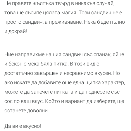
Не правете жълтъка твърд в никакъв случай,
това ще съсипе цялата магия. Този сандвич не е
просто сандвич, а преживяване. Нека бъде пълно
и докрай!
Ние направихме нашия сандвич със спанак, яйце
и бекон с мека бяла питка. В този вид е
достатъчно завършен и несравнимо вкусен. Но
ако искате да добавите още една щипка характер,
можете да запечете питката и да поднесете със
сос по ваш вкус. Който и вариант да изберете, ще
останете доволни.
Да ви е вкусно!