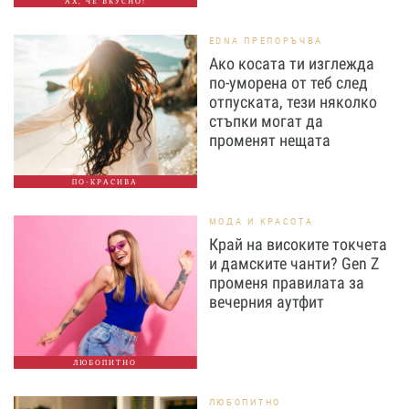
АХ, ЧЕ ВКУСНО!
EDNA ПРЕПОРЪЧВА
Ако косата ти изглежда
по-уморена от теб след
отпуската, тези няколко
стъпки могат да
променят нещата
ПО-КРАСИВА
МОДА И КРАСОТА
Край на високите токчета
и дамските чанти? Gen Z
променя правилата за
вечерния аутфит
ЛЮБОПИТНО
ЛЮБОПИТНО