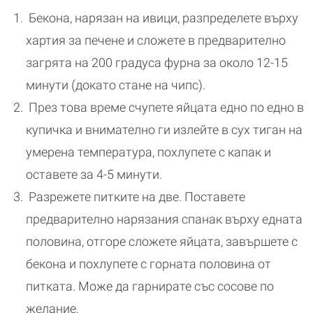
Бекона, нарязан на ивици, разпределете върху
хартия за печене и сложете в предварително
загрята на 200 градуса фурна за около 12-15
минути (докато стане на чипс).
През това време счупете яйцата едно по едно в
купичка и внимателно ги излейте в сух тиган на
умерена температура, похлупете с капак и
оставете за 4-5 минути.
Разрежете питките на две. Поставете
предварително нарязания спанак върху едната
половина, отгоре сложете яйцата, завършете с
бекона и похлупете с горната половина от
питката. Може да гарнирате със сосове по
желание.