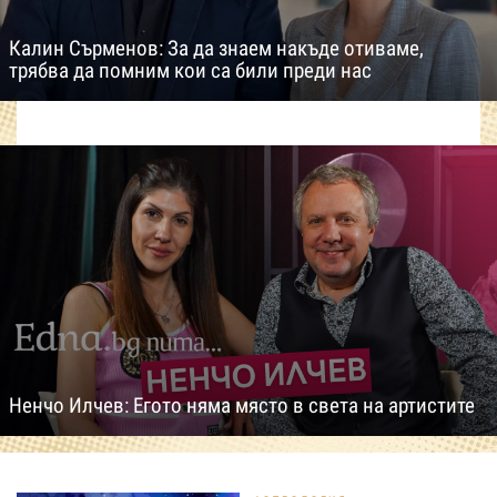
Калин Сърменов: За да знаем накъде отиваме,
трябва да помним кои са били преди нас
Ненчо Илчев: Егото няма място в света на артистите