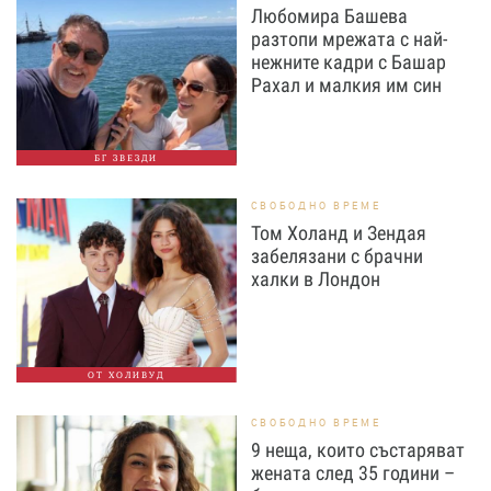
Любомира Башева
разтопи мрежата с най-
нежните кадри с Башар
Рахал и малкия им син
БГ ЗВЕЗДИ
СВОБОДНО ВРЕМЕ
Том Холанд и Зендая
забелязани с брачни
халки в Лондон
ОТ ХОЛИВУД
СВОБОДНО ВРЕМЕ
9 неща, които състаряват
жената след 35 години –