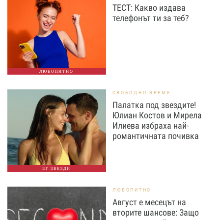
ТЕСТ: Какво издава
телефонът ти за теб?
ЛЮБОПИТНО
СВОБОДНО ВРЕМЕ
Палатка под звездите!
Юлиан Костов и Мирела
Илиева избраха най-
романтичната почивка
БГ ЗВЕЗДИ
ЛЮБОПИТНО
Август е месецът на
вторите шансове: Защо