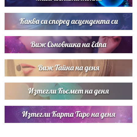
Списъкът е ясен: Джей Ло и Риана във ВИП гостите на
сватбата на Роналдо
Каква си според асцендента си
Виж Съновника на Edna
Виж Тайна на деня
Изтегли Късмет на деня
Изтегли Карта Таро на деня