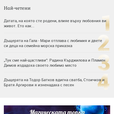
Най-четени
Датата, на която сте родени, влияе върху любовния ви
живот. Ето как...
Дъщерята на Гала - Мари отплава с любимия и двете
си деца на семейна морска приказка
„Тук сме най-щастливи“: Радина Кърджилова и Пламен
Димов издадоха своето любимо място
Дъщерята на Тодор Батков вдигна сватба, Стоичков и
Братя Аргирови я изненадаха с песен
Дневен хороскоп за 6 август, четвъртък
Магическата топка