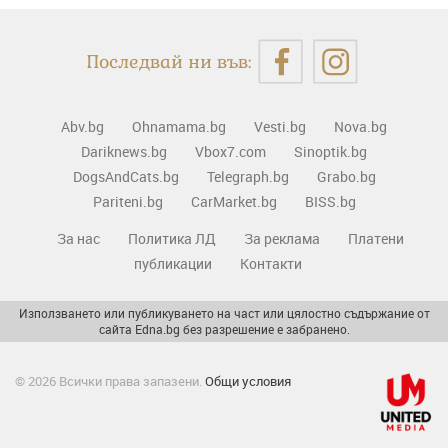
Последвай ни във:
Abv.bg
Ohnamama.bg
Vesti.bg
Nova.bg
Dariknews.bg
Vbox7.com
Sinoptik.bg
DogsAndCats.bg
Telegraph.bg
Grabo.bg
Pariteni.bg
CarMarket.bg
BISS.bg
За нас
Политика ЛД
За реклама
Платени
публикации
Контакти
Използването или публикуването на част или цялостно съдържание от
сайта Edna.bg без разрешение е забранено.
© 2026 Всички права запазени.
Общи условия