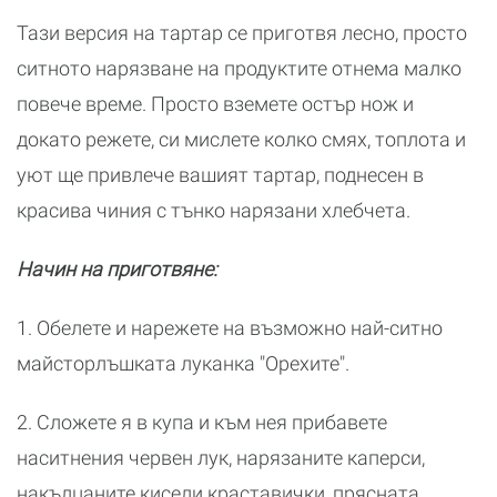
Тази версия на тартар се приготвя лесно, просто
ситното нарязване на продуктите отнема малко
повече време. Просто вземете остър нож и
докато режете, си мислете колко смях, топлота и
уют ще привлече вашият тартар, поднесен в
красива чиния с тънко нарязани хлебчета.
Начин на приготвяне:
1. Обелете и нарежете на възможно най-ситно
майсторлъшката луканка "Орехите".
2. Сложете я в купа и към нея прибавете
наситнения червен лук, нарязаните каперси,
накълцаните кисели краставички, прясната