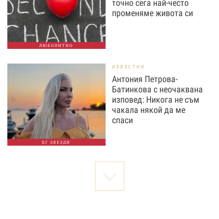
точно сега най-често
променяме живота си
ЛЮБОПИТНО
ИЗВЕСТНИ
Антония Петрова-
Батинкова с неочаквана
изповед: Никога не съм
чакала някой да ме
спаси
БГ ЗВЕЗДИ