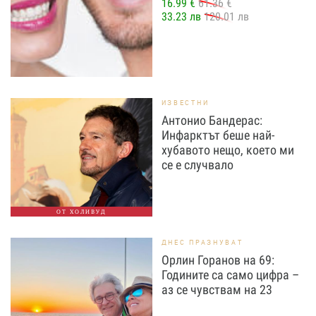
16.99 €
61.36 €
33.23 лв
120.01 лв
ИЗВЕСТНИ
Антонио Бандерас:
Инфарктът беше най-
хубавото нещо, което ми
се е случвало
ОТ ХОЛИВУД
ДНЕС ПРАЗНУВАТ
Орлин Горанов на 69:
Годините са само цифра –
аз се чувствам на 23