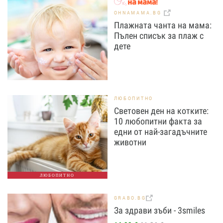
OHNAMAMA.BG
Плажната чанта на мама:
Пълен списък за плаж с
дете
ЛЮБОПИТНО
Световен ден на котките:
10 любопитни факта за
едни от най-загадъчните
животни
ЛЮБОПИТНО
GRABO.BG
За здрави зъби - 3smiles