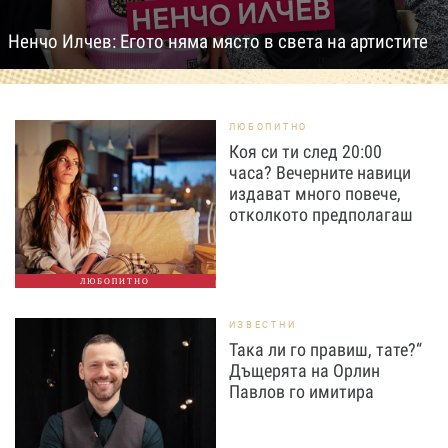
Ненчо Илчев: Егото няма място в света на артистите
ЛЮБОПИТНО
Коя си ти след 20:00
часа? Вечерните навици
издават много повече,
отколкото предполагаш
ЛЮБОПИТНО
ИЗВЕСТНИ
Така ли го правиш, тате?“
Дъщерята на Орлин
Павлов го имитира