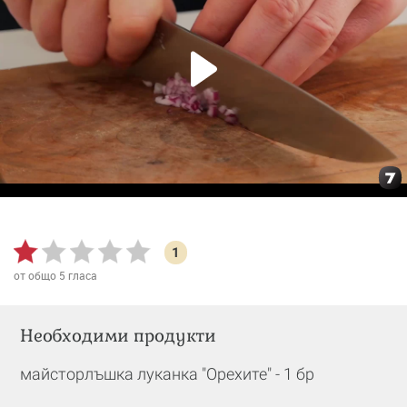
1
от общо
5
гласа
Необходими продукти
майсторлъшка луканка "Орехите" - 1 бр