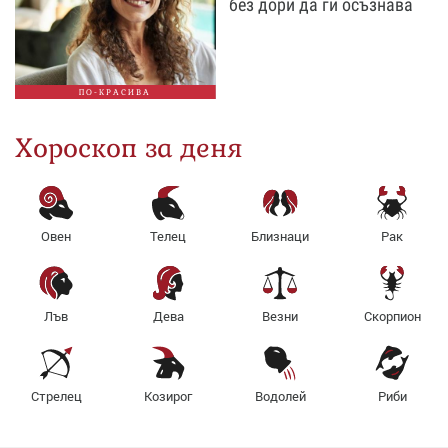
без дори да ги осъзнава
ПО-КРАСИВА
Хороскоп за деня
Овен
Телец
Близнаци
Рак
Лъв
Дева
Везни
Скорпион
Стрелец
Козирог
Водолей
Риби