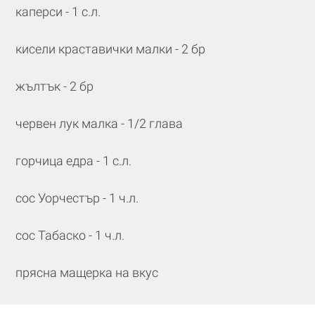
каперси - 1 с.л.
кисели краставички малки - 2 бр
жълтък - 2 бр
червен лук малка - 1/2 глава
горчица едра - 1 с.л.
сос Уорчестър - 1 ч.л.
сос Табаско - 1 ч.л.
прясна мащерка на вкус