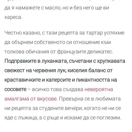
да я намажете с масло, но и без него ще ви
хареса.
Честно казано, с тази рецепта за тартар успяхме
да обърнем собственото си отношение към
толкова обичания от французите деликатес.
Подправките в луканката, съчетани с хрупкавата
свежест на червения лук, киселия баланс от
краставичките и каперсите и пикантността на
сосовете
– всичко това създава
невероятна
амалгама от вкусове
. Превърна се в любимата
ни рецепта за студените вечери, когато не ни се
яде с лъжица, а с ръце и искаме да се поглезим.