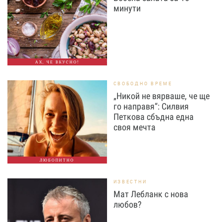
минути
АХ, ЧЕ ВКУСНО!
СВОБОДНО ВРЕМЕ
„Никой не вярваше, че ще
го направя“: Силвия
Петкова сбъдна една
своя мечта
ЛЮБОПИТНО
ИЗВЕСТНИ
Мат Лебланк с нова
любов?