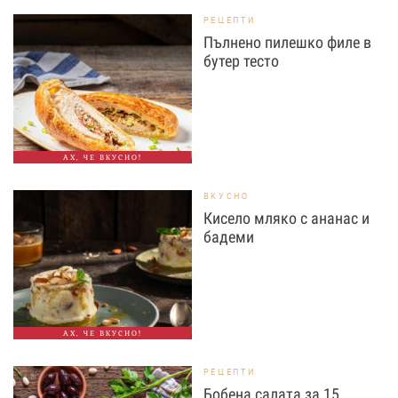
РЕЦЕПТИ
Пълнено пилешко филе в
бутер тесто
АХ, ЧЕ ВКУСНО!
ВКУСНО
Кисело мляко с ананас и
бадеми
АХ, ЧЕ ВКУСНО!
РЕЦЕПТИ
Бобена салата за 15