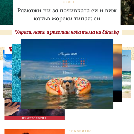
ТЕСТОВЕ
Разкажи ни за почивката си и виж
какъв морски типаж си
Украси, като изтеглиш нова тема на Edna.bg
Оферти
НУМЕРОЛОГИЯ
Нумерологична прогноза
за 7 август, петък
НУМЕРОЛОГИЯ
ЛЮБОПИТНО