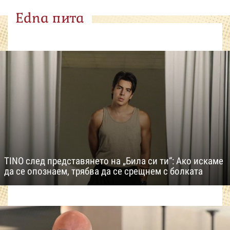
Edna пита
TINO след представянето на „Била си ти“: Ако искаме
да се опознаем, трябва да се срещнем с болката