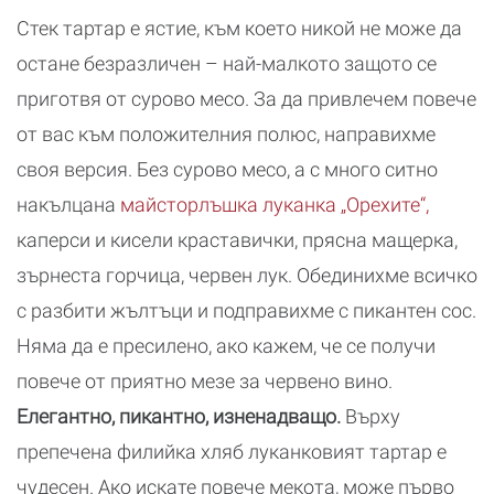
Стек тартар е ястие, към което никой не може да
остане безразличен – най-малкото защото се
приготвя от сурово месо. За да привлечем повече
от вас към положителния полюс, направихме
своя версия. Без сурово месо, а с много ситно
накълцана
майсторлъшка луканка „Орехите“,
каперси и кисели краставички, прясна мащерка,
зърнеста горчица, червен лук. Обединихме всичко
с разбити жълтъци и подправихме с пикантен сос.
Няма да е пресилено, ако кажем, че се получи
повече от приятно мезе за червено вино.
Елегантно, пикантно, изненадващо.
Върху
препечена филийка хляб луканковият тартар е
чудесен. Ако искате повече мекота, може първо