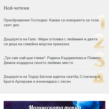
Най-четени
Преображение Господне: Какви са поверията за този
свят ден
Дъщерята на Гала - Мари отплава с любимия и двете
си деца на семейна морска приказка
„Тук сме най-щастливи“: Радина Кърджилова и Пламен
Димов издадоха своето любимо място
Дъщерята на Тодор Батков вдигна сватба, Стоичков и
Братя Аргирови я изненадаха с песен
Дневен хороскоп за 6 август, четвъртък
Магическата топка