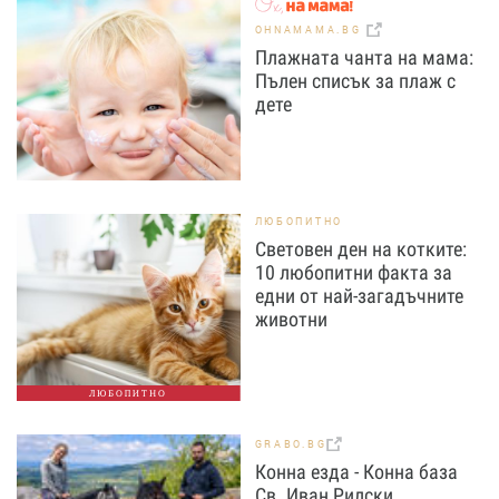
OHNAMAMA.BG
Плажната чанта на мама:
Пълен списък за плаж с
дете
ЛЮБОПИТНО
Световен ден на котките:
10 любопитни факта за
едни от най-загадъчните
животни
ЛЮБОПИТНО
GRABO.BG
Конна езда - Конна база
Св. Иван Рилски