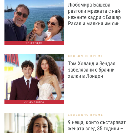
Любомира Башева
разтопи мрежата с най-
нежните кадри с Башар
Рахал и малкия им син
БГ ЗВЕЗДИ
СВОБОДНО ВРЕМЕ
Том Холанд и Зендая
забелязани с брачни
халки в Лондон
ОТ ХОЛИВУД
СВОБОДНО ВРЕМЕ
9 неща, които състаряват
жената след 35 години –