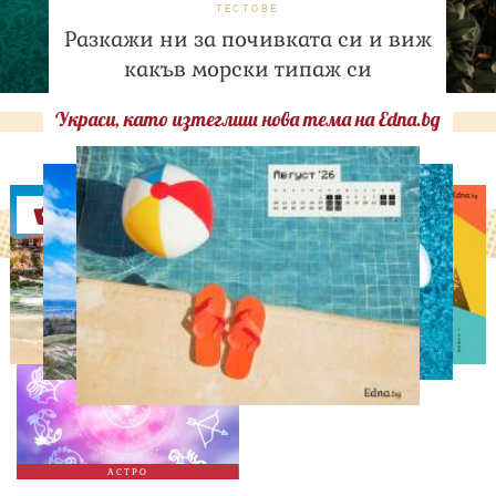
ТЕСТОВЕ
Разкажи ни за почивката си и виж
какъв морски типаж си
Украси, като изтеглиш нова тема на Edna.bg
Оферти
АСТРОЛОГИЯ
Дневен хороскоп за 7
август, петък
АСТРО