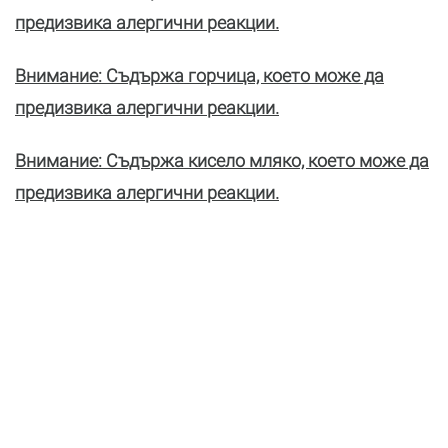
предизвика алергични реакции.
Внимание: Съдържа горчица, което може да
предизвика алергични реакции.
Внимание: Съдържа кисело мляко, което може да
предизвика алергични реакции.