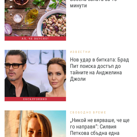
минути
АХ, ЧЕ ВКУСНО!
ИЗВЕСТНИ
Нов удар в битката: Брад
Пит поиска достъп до
тайните на Анджелина
Джоли
ЕКСКЛУЗИВНО
СВОБОДНО ВРЕМЕ
„Никой не вярваше, че ще
го направя“: Силвия
Петкова сбъдна една