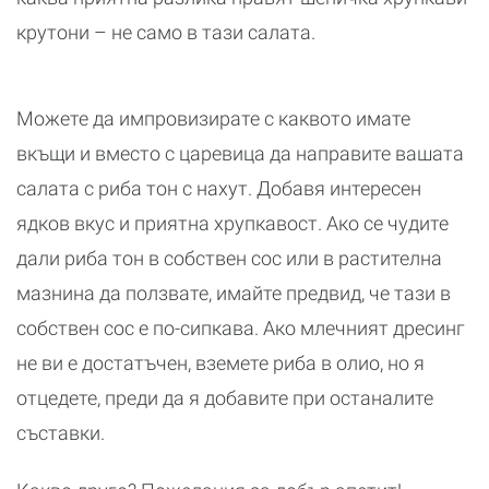
крутони – не само в тази салата.
Можете да импровизирате с каквото имате
вкъщи и вместо с царевица да направите вашата
салата с риба тон с нахут. Добавя интересен
ядков вкус и приятна хрупкавост. Ако се чудите
дали риба тон в собствен сос или в растителна
мазнина да ползвате, имайте предвид, че тази в
собствен сос е по-сипкава. Ако млечният дресинг
не ви е достатъчен, вземете риба в олио, но я
отцедете, преди да я добавите при останалите
съставки.