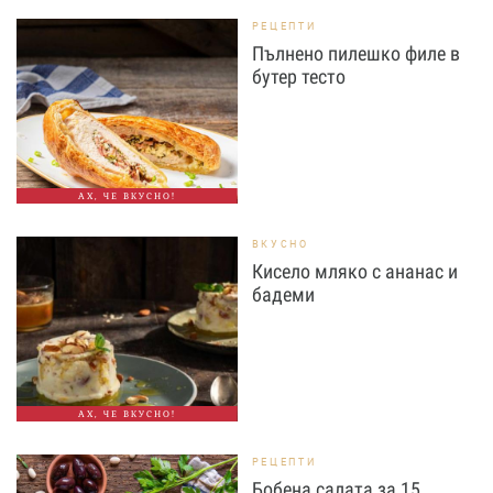
РЕЦЕПТИ
Пълнено пилешко филе в
бутер тесто
АХ, ЧЕ ВКУСНО!
ВКУСНО
Кисело мляко с ананас и
бадеми
АХ, ЧЕ ВКУСНО!
РЕЦЕПТИ
Бобена салата за 15