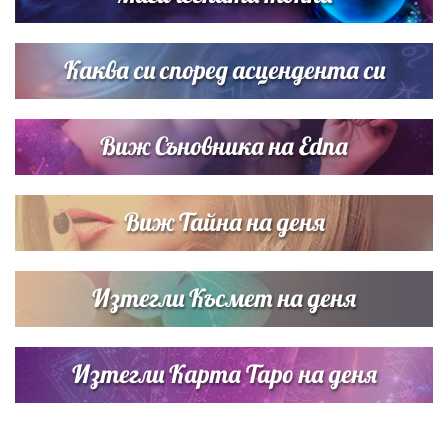
Списъкът е ясен: Джей Ло и Риана във ВИП гостите на
сватбата на Роналдо
Каква си според асцендента си
Виж Съновника на Edna
Виж Тайна на деня
Изтегли Късмет на деня
Изтегли Карта Таро на деня