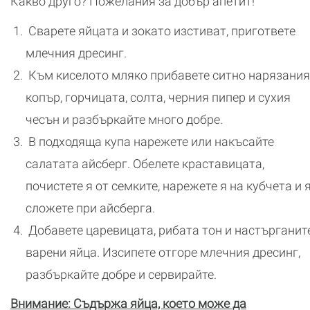
Какво друго? Пожелания за добър апетит!
Сварете яйцата и зокато изстиват, пригответе
млечния дресинг.
Към киселото мляко прибавете ситно нарязания
копър, горчицата, солта, черния пипер и сухия
чесън и разбъркайте много добре.
В подходяща купа нарежете или накъсайте
салатата айсберг. Обелете краставицата,
почистете я от семките, нарежете я на кубчета и 
сложете при айсберга.
Добавете царевицата, рибата тон и настърганит
варени яйца. Изсипете отгоре млечния дресинг,
разбъркайте добре и сервирайте.
Внимание: Съдържа яйца, което може да