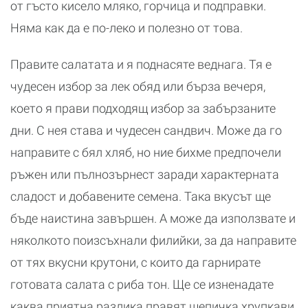
от гъсто кисело мляко, горчица и подправки.
Няма как да е по-леко и полезно от това.
Правите салатата и я поднасяте веднага. Тя е
чудесен избор за лек обяд или бърза вечеря,
което я прави подходящ избор за забързаните
дни. С нея става и чудесен сандвич. Може да го
направите с бял хляб, но ние бихме предпочели
ръжен или пълнозърнест заради характерната
сладост и добавените семена. Така вкусът ще
бъде наистина завършен. А може да използвате и
няколкото поизсъхнали филийки, за да направите
от тях вкусни крутони, с които да гарнирате
готовата салата с риба тон. Ще се изненадате
каква приятна разлика правят шепичка хрупкави