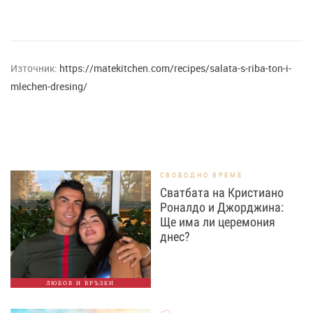
Източник:
https://matekitchen.com/recipes/salata-s-riba-ton-i-
mlechen-dresing/
СВОБОДНО ВРЕМЕ
Сватбата на Кристиано
Роналдо и Джорджина:
Ще има ли церемония
днес?
ЛЮБОВ И ВРЪЗКИ