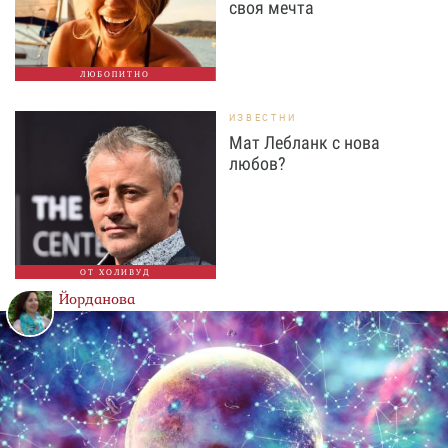
своя мечта
ЛЮБОПИТНО
ИЗВЕСТНИ
Мат Лебланк с нова
любов?
ОТ ХОЛИВУД
Йорданова