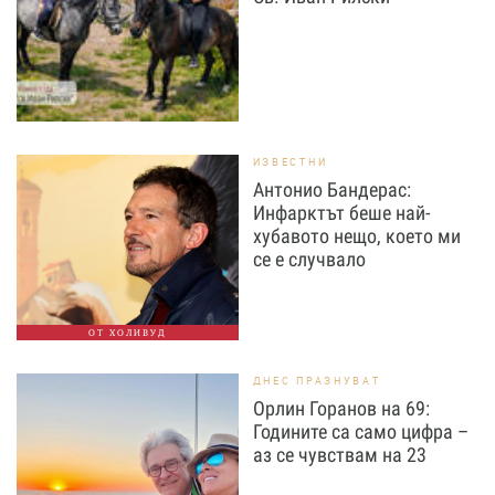
ИЗВЕСТНИ
Антонио Бандерас:
Инфарктът беше най-
хубавото нещо, което ми
се е случвало
ОТ ХОЛИВУД
ДНЕС ПРАЗНУВАТ
Орлин Горанов на 69:
Годините са само цифра –
аз се чувствам на 23