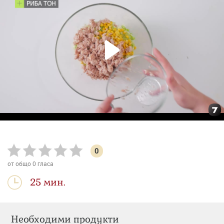
0
от общо
0
гласа
25 мин.
Необходими продукти