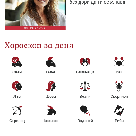
без дори да ги осъзнава
ПО-КРАСИВА
Хороскоп за деня
Овен
Телец
Близнаци
Рак
Лъв
Дева
Везни
Скорпион
Стрелец
Козирог
Водолей
Риби