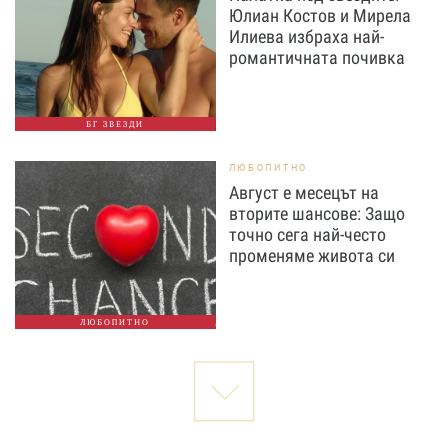
Юлиан Костов и Мирела
Илиева избраха най-
романтичната почивка
БГ ЗВЕЗДИ
ЛЮБОПИТНО
Август е месецът на
вторите шансове: Защо
точно сега най-често
променяме живота си
ЛЮБОПИТНО