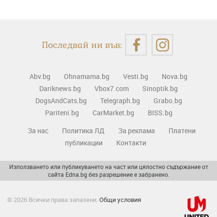
Последвай ни във:
Abv.bg
Ohnamama.bg
Vesti.bg
Nova.bg
Dariknews.bg
Vbox7.com
Sinoptik.bg
DogsAndCats.bg
Telegraph.bg
Grabo.bg
Pariteni.bg
CarMarket.bg
BISS.bg
За нас
Политика ЛД
За реклама
Платени
публикации
Контакти
Използването или публикуването на част или цялостно съдържание от
сайта Edna.bg без разрешение е забранено.
© 2026 Всички права запазени.
Общи условия