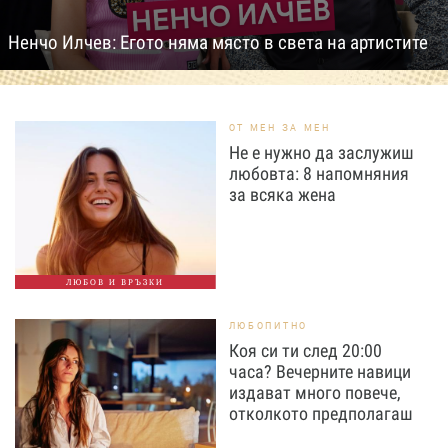
Ненчо Илчев: Егото няма място в света на артистите
ОТ МЕН ЗА МЕН
Не е нужно да заслужиш
любовта: 8 напомняния
за всяка жена
ЛЮБОВ И ВРЪЗКИ
ЛЮБОПИТНО
Коя си ти след 20:00
часа? Вечерните навици
издават много повече,
отколкото предполагаш