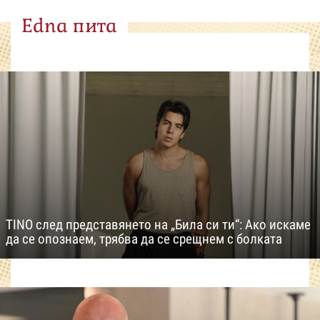
Edna пита
TINO след представянето на „Била си ти“: Ако искаме
да се опознаем, трябва да се срещнем с болката