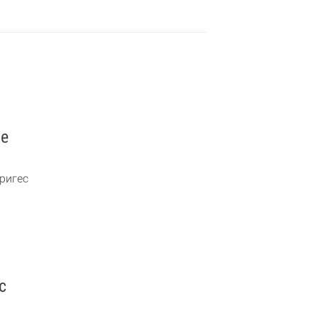
Ще
ригес
с