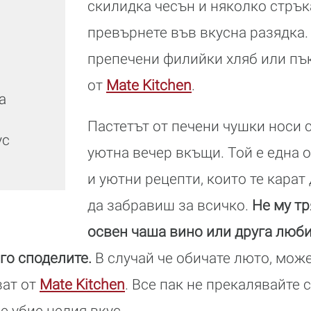
скилидка чесън и няколко стрък
превърнете във вкусна разядка.
препечени филийки хляб или пък
от
Mate Kitchen
.
ка
Пастетът от печени чушки носи 
ус
уютна вечер вкъщи. Той е една 
и уютни рецепти, които те карат
да забравиш за всичко.
Не му тр
освен чаша вино или друга люби
 го споделите.
В случай че обичате люто, мож
ват от
Mate Kitchen
. Все пак не прекалявайте 
 убие целия вкус.