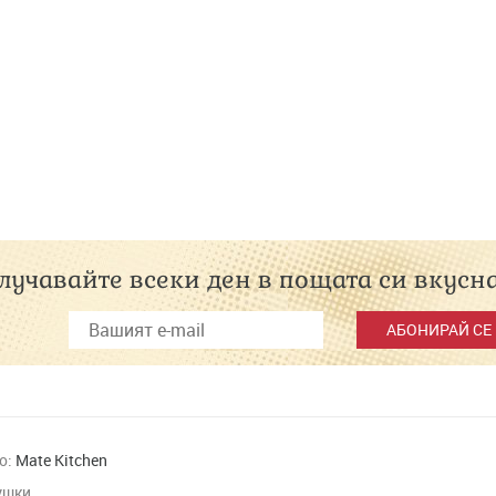
лучавайте всеки ден в пощата си вкусн
АБОНИРАЙ СЕ
ео:
Mate Kitchen
ушки