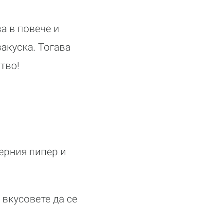
а в повече и
закуска. Тогава
тво!
черния пипер и
т вкусовете да се