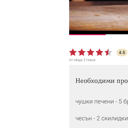
4.5
от общо
2
гласа
Необходими про
чушки печени - 5 
чесън - 2 скилидк