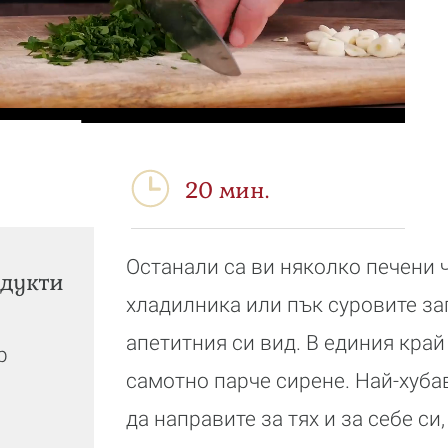
20 мин.
Останали са ви няколко печени 
дукти
хладилника или пък суровите за
апетитния си вид. В единия край
бр
самотно парче сирене. Най-хуба
и
да направите за тях и за себе си