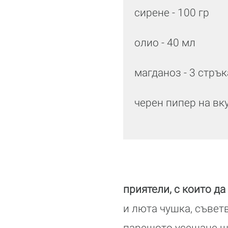
сирене - 100 гр
олио - 40 мл
магданоз - 3 стръ
черен пипер на вк
приятели, с които да
и люта чушка, съвет
парещото усещане ще