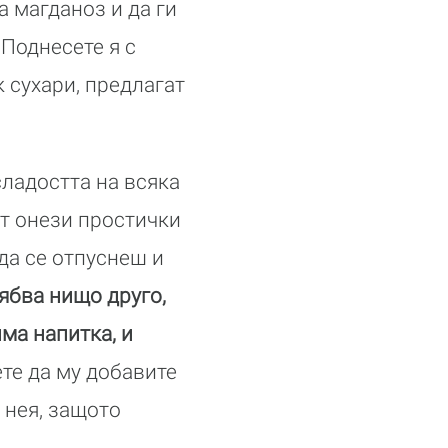
а магданоз и да ги
 Поднесете я с
 сухари, предлагат
сладостта на всяка
от онези простички
 да се отпуснеш и
ябва нищо друго,
ма напитка, и
ете да му добавите
с нея, защото