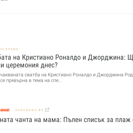
НО ВРЕМЕ
бата на Кристиано Роналдо и Джорджина: 
ли церемония днес?
чакваната сватба на Кристиано Роналдо и Джорджина Род
се превърна в тема на спе...
OHNAMAMA.BG
ата чанта на мама: Пълен списък за плаж 