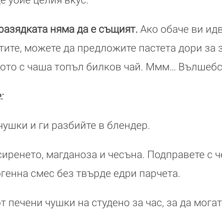
разядката няма да е същият.
Ако обаче ви идв
тите, можете да предложите пастета дори за 
ното с чаша топъл билков чай. Ммм… Вълшебс
:
чушки и ги разбийте в блендер.
сиренето, магданоза и чесъна. Подправете с 
генна смес без твърде едри парчета.
от печени чушки на студено за час, за да мога