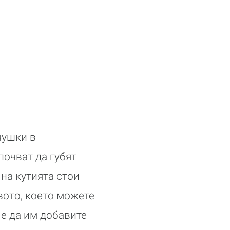
чушки в
почват да губят
 на кутията стои
вото, което можете
, е да им добавите