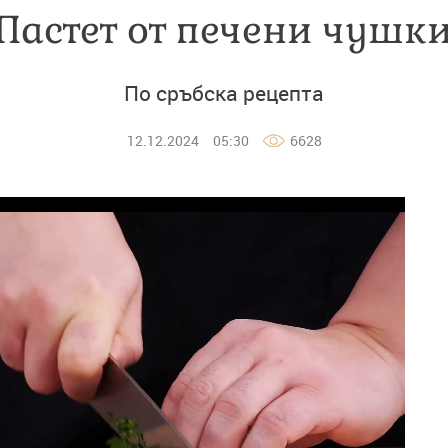
Пастет от печени чушк
По сръбска рецепта
12.12.2024
05:30
6628