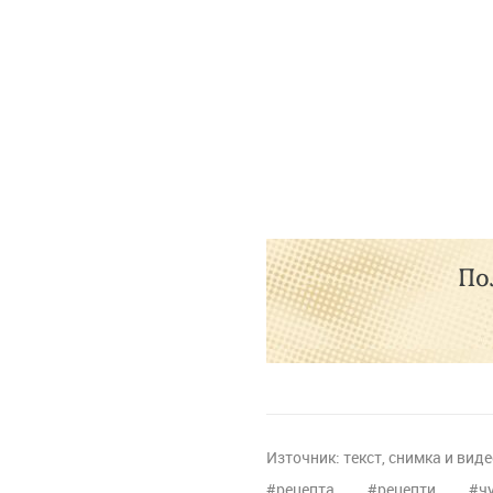
По
Източник:
текст, снимка и вид
рецепта
рецепти
ч