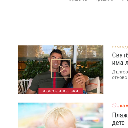
СВОБОД
Сват
има 
Дългоо
отново 
ЛЮБОВ И ВРЪЗКИ
Плажн
дете