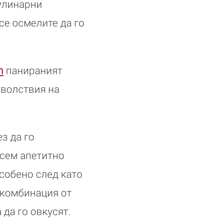
улинарни
се осмелите да го
n
панираният
оволствия на
з да го
всем апетитно
особено след като
 комбинация от
 да го овкусят.