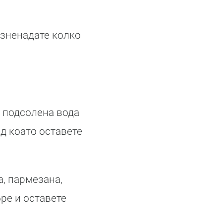
изненадате колко
в подсолена вода
ед коато оставете
а, пармезана,
ре и оставете