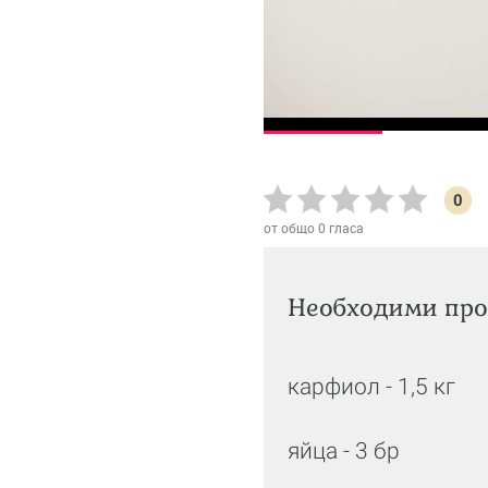
0
от общо
0
гласа
Необходими про
карфиол - 1,5 кг
яйца - 3 бр