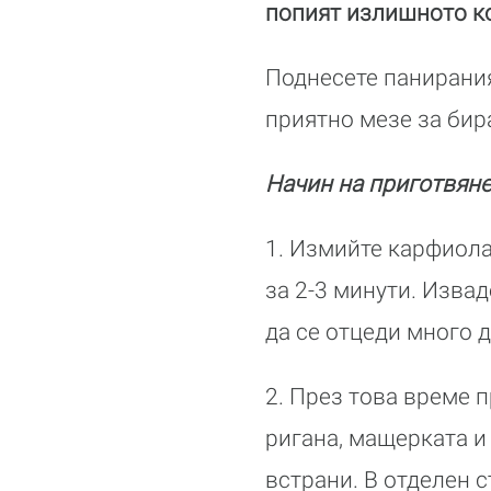
попият излишното к
Поднесете панирания
приятно мезе за бира
Начин на приготвяне
1. Измийте карфиола
за 2-3 минути. Извад
да се отцеди много 
2. През това време п
ригана, мащерката и
встрани. В отделен с