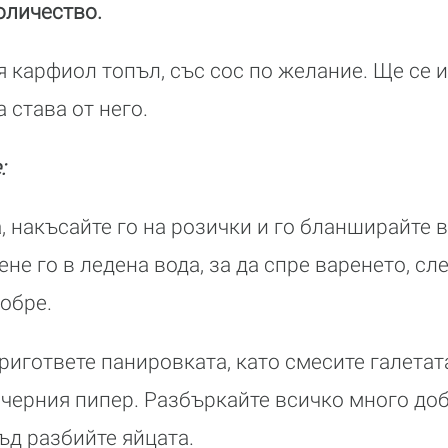
оличество.
 карфиол топъл, със сос по желание. Ще се 
 става от него.
:
, накъсайте го на розички и го бланширайте 
ене го в ледена вода, за да спре варенето, сл
добре.
ригответе панировката, като смесите галетат
 черния пипер. Разбъркайте всичко много доб
ъд разбийте яйцата.