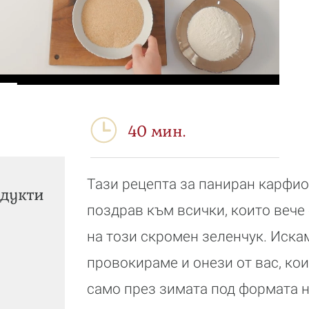
40 мин.
Тази рецепта за паниран карфио
дукти
поздрав към всички, които вече
на този скромен зеленчук. Иска
провокираме и онези от вас, ко
само през зимата под формата н