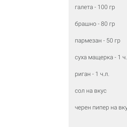
галета - 100 гр
брашно - 80 гр
пармезан - 50 гр
суха мащерка - 1 ч
риган - 1 ч.л.
сол на вкус
черен пипер на вк