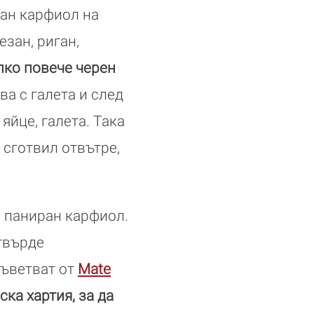
ран карфиол на
зан, риган,
лко повече черен
а с галета и след
яйце, галета. Така
 сготвил отвътре,
а паниран карфиол.
 твърде
съветват от
Mate
ка хартия, за да