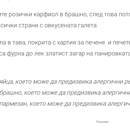
ите розички карфиол в брашно, след това пот
сички страни с овкусената галета.
а в тава, покрита с хартия за печене. и пече
са фурна до лек златист загар на панировката
йца, което може да предизвика алергични р
брашно, което може да предизвика алергични
армезан, което може да предизвика алергич