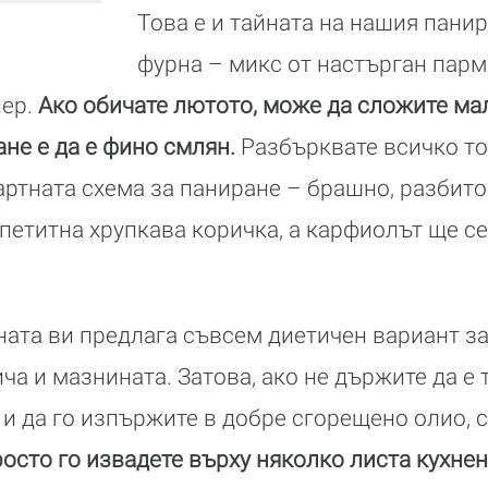
Това е и тайната на нашия пани
фурна – микс от настърган парме
пер.
Ако обичате лютото, може да сложите ма
не е да е фино смлян.
Разбърквате всичко тов
ртната схема за паниране – брашно, разбито 
апетитна хрупкава коричка, а карфиолът ще се
ата ви предлага съвсем диетичен вариант з
ича и мазнината. Затова, ако не държите да е
и да го изпържите в добре сгорещено олио, 
осто го извадете върху няколко листа кухненс