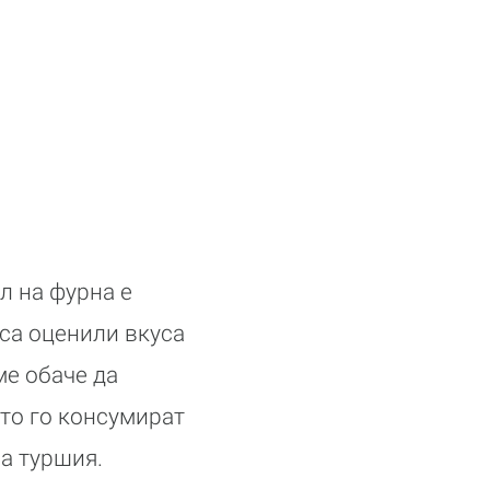
л на фурна е
 са оценили вкуса
ме обаче да
ито го консумират
а туршия.