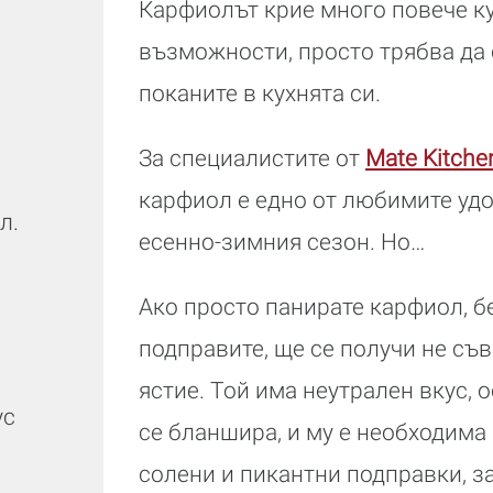
Карфиолът крие много повече к
възможности, просто трябва да 
поканите в кухнята си.
За специалистите от
Mate Kitche
карфиол е едно от любимите уд
.л.
есенно-зимния сезон. Но…
Ако просто панирате карфиол, бе
подправите, ще се получи не съ
ястие. Той има неутрален вкус, 
ус
се бланшира, и му е необходима
солени и пикантни подправки, за