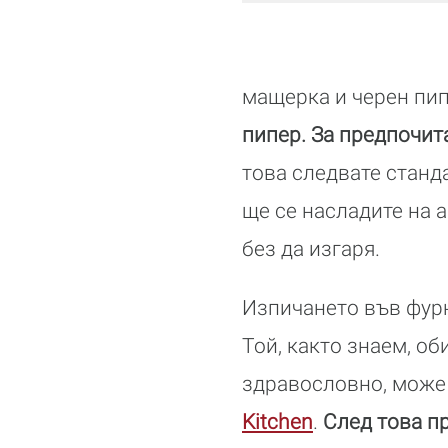
мащерка и черен пи
пипер. За предпочита
това следвате станда
ще се насладите на 
без да изгаря.
Изпичането във фурн
Той, както знаем, об
здравословно, може 
Kitchen
.
След това пр