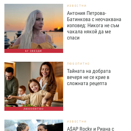
ИЗВЕСТНИ
Антония Петрова-
Батинкова с неочаквана
изповед: Никога не съм
чакала някой да ме
спаси
БГ ЗВЕЗДИ
ЛЮБОПИТНО
Тайната на добрата
вечеря не се крие в
сложната рецепта
ЛЮБОПИТНО
ИЗВЕСТНИ
A$AP Rocky и Риана с