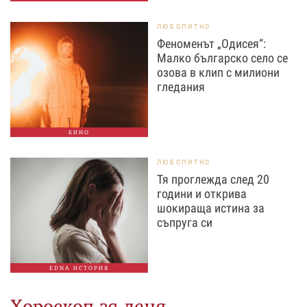
ЛЮБОПИТНО
Феноменът „Одисея“:
Малко българско село се
озова в клип с милиони
гледания
КИНО
ЛЮБОПИТНО
Тя проглежда след 20
години и открива
шокираща истина за
съпруга си
EDNA ИСТОРИЯ
Хороскоп за деня