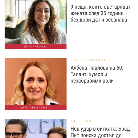
9 неща, които състаряват
жената след 35 години –
без дори да ги осъзнава
ПО-КРАСИВА
ДНЕС ПРАЗНУВАТ
Албена Павлова на 60:
Талант, хумор и
незабравими роли
ДНЕС ПРАЗНУВА...
ИЗВЕСТНИ
Нов удар в битката: Брад
Пит поиска достъп до