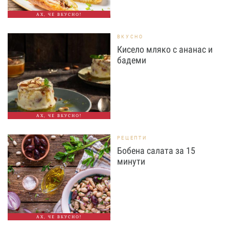
АХ, ЧЕ ВКУСНО!
ВКУСНО
Кисело мляко с ананас и
бадеми
АХ, ЧЕ ВКУСНО!
РЕЦЕПТИ
Бобена салата за 15
минути
АХ, ЧЕ ВКУСНО!