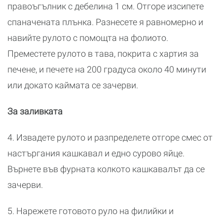
правоъгълник с дебелина 1 см. Отгоре изсипете
спаначената плънка. Разнесете я равномерно и
навийте рулото с помощта на фолиото.
Преместете рулото в тава, покрита с хартия за
печене, и печете на 200 градуса около 40 минути
или докато каймата се зачерви.
За заливката
4. Извадете рулото и разпределете отгоре смес от
настъргания кашкавал и едно сурово яйце.
Върнете във фурната колкото кашкавалът да се
зачерви.
5. Нарежете готовото руло на филийки и