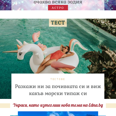
очаква всяка зодия
АСТРО
ТЕСТОВЕ
Разкажи ни за почивката си и виж
какъв морски типаж си
Украси, като изтеглиш нова тема на Edna.bg