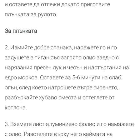
и оставете да отлежи докато приготвите
плънката за рулото.
За плънката
2. Измийте добре спанака, нарежете го и го
задушете в тиган със загрято олио заедно с
нарязания пресен лук и чесън и настъргания на
едро морков. Оставете за 5-6 минути на слаб
огън, след което натрошете вътре сиренето,
разбъркайте хубаво сместа и оттеглете от
котлона.
3. Вземете лист алуминиево фолио и го намажете
с олио. Разстелете върху него каймата на