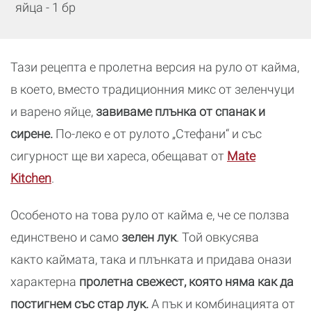
яйца - 1 бр
Тази рецепта е пролетна версия на руло от кайма,
в което, вместо традиционния микс от зеленчуци
и варено яйце,
завиваме плънка от спанак и
сирене.
По-леко е от рулото „Стефани“ и със
сигурност ще ви хареса, обещават от
Mate
Kitchen
.
Особеното на това руло от кайма е, че се ползва
единствено и само
зелен лук
. Той овкусява
както каймата, така и плънката и придава онази
характерна
пролетна свежест, която няма как да
постигнем със стар лук.
А пък и комбинацията от