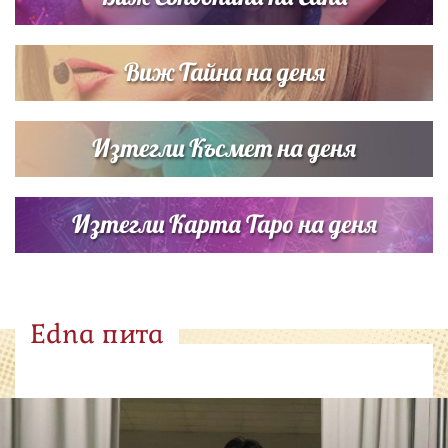
Виж Тайна на деня
Изтегли Късмет на деня
Изтегли Карта Таро на деня
Edna пита