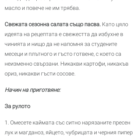
масло и повече не им трябва.
Свежата сезонна салата също пасва.
Като цяло
идеята на рецептата е свежестта да избухне в
чинията и нищо да не напомня за студените
месеци и плътного и гъсто готвене, с което са
неизменно свързани. Никакви картофи, никакъв
ориз, никакви гъсти сосове.
Начин на приготвяне:
За рулото
1. Омесете каймата със ситно нарязаните пресен
лук и магданоз, яйцето, чубрицата и черния пипер