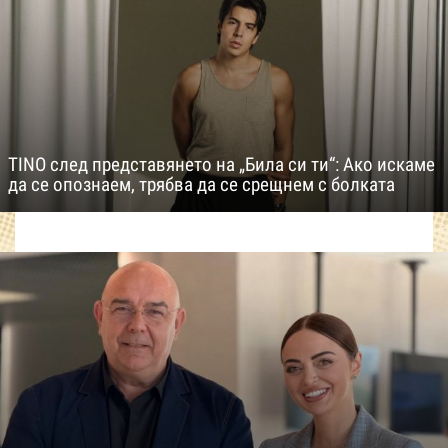
TINO след представянето на „Била си ти“: Ако искаме
да се опознаем, трябва да се срещнем с болката