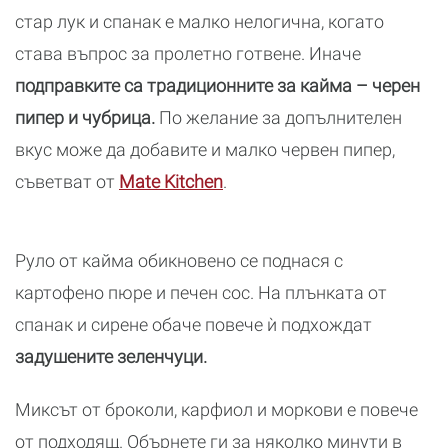
стар лук и спанак е малко нелогична, когато
става въпрос за пролетно готвене. Иначе
подправките са традиционните за кайма – черен
пипер и чубрица.
По желание за допълнителен
вкус може да добавите и малко червен пипер,
съветват от
Mate Kitchen
.
Руло от кайма обикновено се поднася с
картофено пюре и печен сос. На плънката от
спанак и сирене обаче повече ѝ подхождат
задушените зеленчуци.
Миксът от броколи, карфиол и моркови е повече
от подходящ. Обърнете ги за няколко минути в