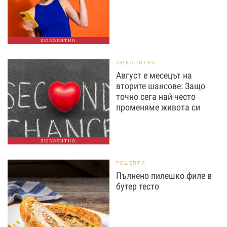
ЛЮБОПИТНО
ЛЮБОПИТНО
Август е месецът на
вторите шансове: Защо
точно сега най-често
променяме живота си
ЛЮБОПИТНО
РЕЦЕПТИ
Пълнено пилешко филе в
бутер тесто