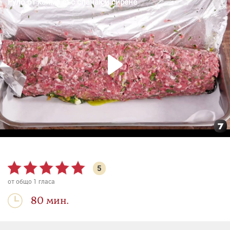
5
от общо
1
гласа
80 мин.