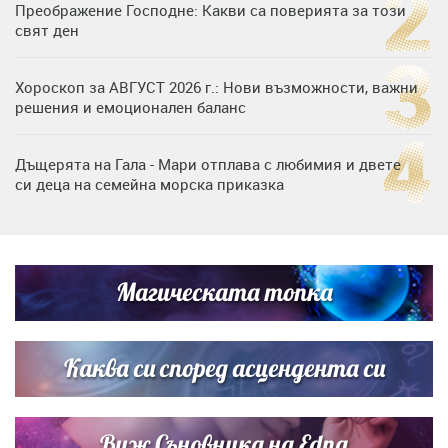
Преображение Господне: Какви са поверията за този
свят ден
Хороскоп за АВГУСТ 2026 г.: Нови възможности, важни
решения и емоционален баланс
Дъщерята на Гала - Мари отплава с любимия и двете
си деца на семейна морска приказка
„Тук сме най-щастливи“: Радина Кърджилова и Пламен
Димов издадоха своето любимо място
Магическата топка
Дъщерята на Тодор Батков вдигна сватба, Стоичков и
Братя Аргирови я изненадаха с песен
Каква си според асцендента си
Виж Съновника на Edna