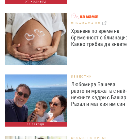
ОТ ХОЛИВУД
OHNAMAMA.BG
Хранене по време на
бременност с близнаци:
Какво трябва да знаете
ИЗВЕСТНИ
Любомира Башева
разтопи мрежата с най-
нежните кадри с Башар
Рахал и малкия им син
БГ ЗВЕЗДИ
СВОБОДНО ВРЕМЕ