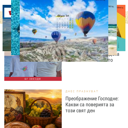
Оферти
СВОБОДНО ВРЕМЕ
„Тук сме най-щастливи“:
Радина Кърджилова и
Пламен Димов издадоха
своето любимо място
БГ ЗВЕЗДИ
ДНЕС ПРАЗНУВАТ
Преображение Господне:
Какви са поверията за
този свят ден