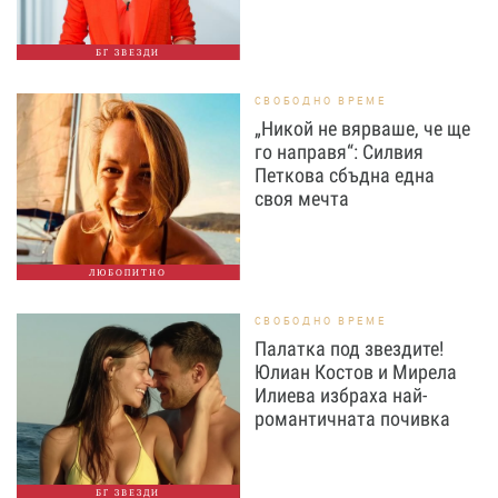
БГ ЗВЕЗДИ
СВОБОДНО ВРЕМЕ
„Никой не вярваше, че ще
го направя“: Силвия
Петкова сбъдна една
своя мечта
ЛЮБОПИТНО
СВОБОДНО ВРЕМЕ
Палатка под звездите!
Юлиан Костов и Мирела
Илиева избраха най-
романтичната почивка
БГ ЗВЕЗДИ