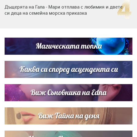
Дъщерята на Гала - Мари отплава с любимия и двете
си деца на семейна морска приказка
„Тук сме най-щастливи“: Радина Кърджилова и Пламен
Димов издадоха своето любимо място
Магическата топка
Дъщерята на Тодор Батков вдигна сватба, Стоичков и
Братя Аргирови я изненадаха с песен
Каква си според асцендента си
Виж Съновника на Edna
Виж Тайна на деня