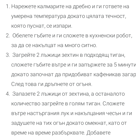
Нарежете калмарите на дребно и ги гответе на
умерена температура докато цялата течност,
която пуснат, се изпари.
Обелете гъбите и ги сложете в кухненски робот,
за да се накълцат на много ситно.
Загрейте 2 лъжици зехтин в подходящ тиган,
сложете гъбите вътре и ги запържете за 5 минути
докато започнат да придобиват кафеникав загар
След това ги дръпнете от огъня.
Запазете 2 лъжици от зехтина, а останалото
количество загрейте в голям тиган. Сложете
вътре настъргания лук и накълцания чесън и ги
задушете на тих огън докато омекнат, като от
време на време разбърквате. Добавете