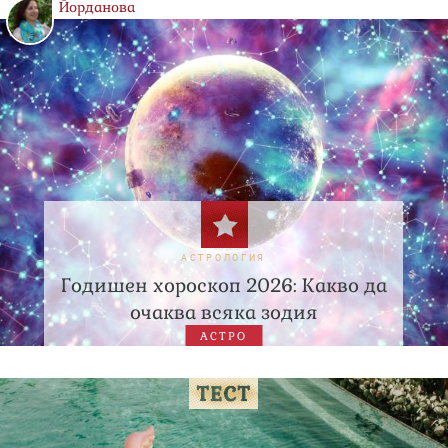
Йорданова
АСТРОЛОГИЯ
Годишен хороскоп 2026: Какво да
очаква всяка зодия
АСТРО