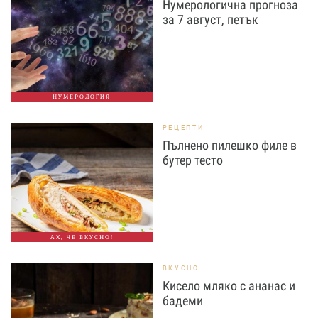
Нумерологична прогноза
за 7 август, петък
НУМЕРОЛОГИЯ
РЕЦЕПТИ
Пълнено пилешко филе в
бутер тесто
АХ, ЧЕ ВКУСНО!
ВКУСНО
Кисело мляко с ананас и
бадеми