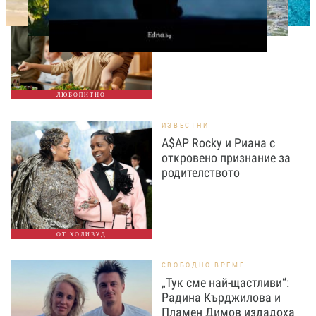
Тайната на добрата
вечеря не се крие в
сложната рецепта
ЛЮБОПИТНО
ИЗВЕСТНИ
A$AP Rocky и Риана с
откровено признание за
родителството
ОТ ХОЛИВУД
СВОБОДНО ВРЕМЕ
„Тук сме най-щастливи“:
Радина Кърджилова и
Пламен Димов издадоха