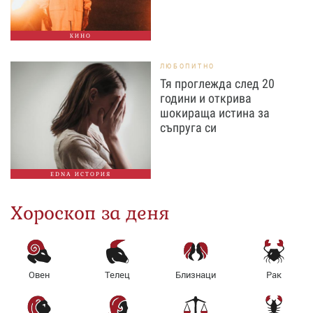
КИНО
ЛЮБОПИТНО
Тя проглежда след 20
години и открива
шокираща истина за
съпруга си
EDNA ИСТОРИЯ
Хороскоп за деня
Овен
Телец
Близнаци
Рак