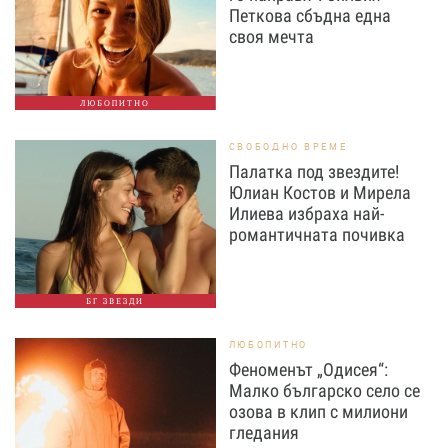
Петкова сбъдна една
своя мечта
ЛЮБОПИТНО
СВОБОДНО ВРЕМЕ
Палатка под звездите!
Юлиан Костов и Мирела
Илиева избраха най-
романтичната почивка
БГ ЗВЕЗДИ
ЛЮБОПИТНО
Феноменът „Одисея“:
Малко българско село се
озова в клип с милиони
гледания