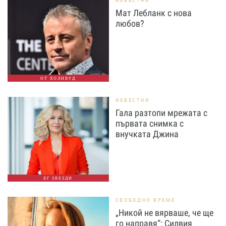
ИЗВЕСТНИ
Мат Лебланк с нова
любов?
ОТ ХОЛИВУД
ИЗВЕСТНИ
Гала разтопи мрежата с
първата снимка с
внучката Джина
БГ ЗВЕЗДИ
СВОБОДНО ВРЕМЕ
„Никой не вярваше, че ще
го направя“: Силвия