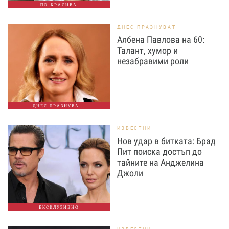
ПО-КРАСИВА
ДНЕС ПРАЗНУВАТ
Албена Павлова на 60:
Талант, хумор и
незабравими роли
ДНЕС ПРАЗНУВА...
ИЗВЕСТНИ
Нов удар в битката: Брад
Пит поиска достъп до
тайните на Анджелина
Джоли
ЕКСКЛУЗИВНО