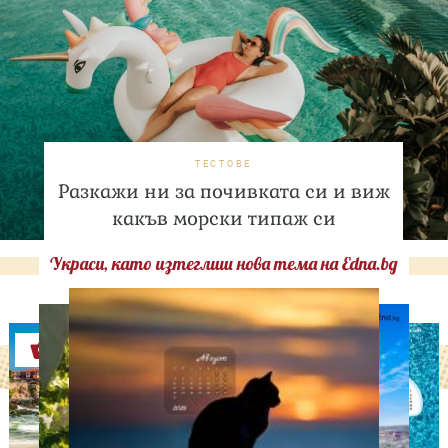
ТЕСТОВЕ
Разкажи ни за почивката си и виж
какъв морски типаж си
Украси, като изтеглиш нова тема на Edna.bg
Оферти
ЛЮБОПИТНО