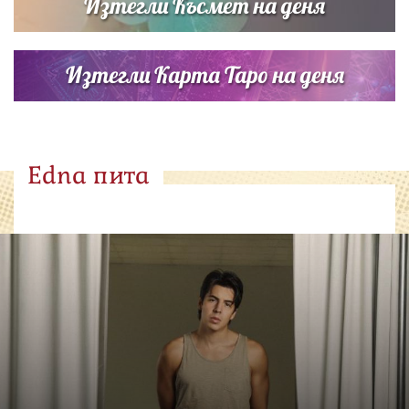
Изтегли Късмет на деня
Изтегли Карта Таро на деня
Edna пита