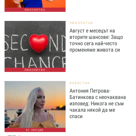
ЛЮБОПИТНО
ЛЮБОПИТНО
Август е месецът на
вторите шансове: Защо
точно сега най-често
променяме живота си
ЛЮБОПИТНО
ИЗВЕСТНИ
Антония Петрова-
Батинкова с неочаквана
изповед: Никога не съм
чакала някой да ме
спаси
БГ ЗВЕЗДИ