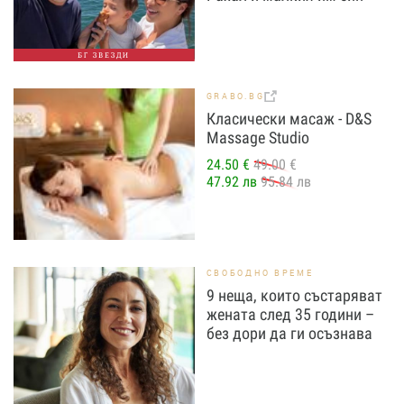
БГ ЗВЕЗДИ
GRABO.BG
Класически масаж - D&S
Massage Studio
24.50 €
49.00 €
47.92 лв
95.84 лв
СВОБОДНО ВРЕМЕ
9 неща, които състаряват
жената след 35 години –
без дори да ги осъзнава