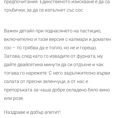
предпочитания. Единственото изискване е да са
тръбички, за да се изпълнят със сос.
Важен детайл при поднасянето на пастицио,
включително и тази версия с калмари и доматен
сос – то трябва да е топло, но не и горещо.
Затова, след като го извадите от фурната, му
дайте двайсетина минути да си отдъхне и чак
тогава го нарежете. С него задължително върви
салата от пресни зеленчуци, а от нас е
препоръката за чаша добре охладено бяло вино
или розе.
Наздраве и добър апетит!