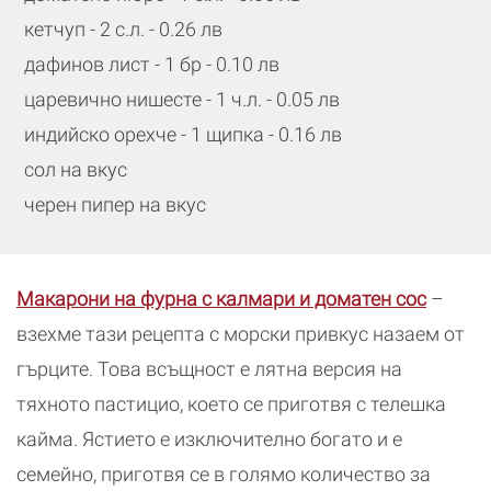
кетчуп - 2 с.л. - 0.26 лв
дафинов лист - 1 бр - 0.10 лв
царевично нишесте - 1 ч.л. - 0.05 лв
индийско орехче - 1 щипка - 0.16 лв
сол на вкус
черен пипер на вкус
Макарони на фурна с калмари и доматен сос
–
взехме тази рецепта с морски привкус назаем от
гърците. Това всъщност е лятна версия на
тяхното пастицио, което се приготвя с телешка
кайма. Ястието е изключително богато и е
семейно, приготвя се в голямо количество за