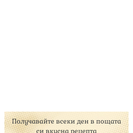
Получавайте всеки ден в пощата
си вкусна рецепта