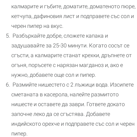
калмарите и гъбите, доматите, доматеното пюре,
кетчупа, дафиновия лист и подправете със сол и
черен пипер на вкус.
Разбъркайте добре, сложете капака и
задушавайте за 25-30 минути. Когато сосът се
сгъсти, а калмарите станат крехки, дръпнете от
огъня, поръсете с нарязан магданоз и, ако е
нужно, добавете още сол и пипер.
Размийте нишестето с 2 лъжици вода. Изсипете
сметаната в касерола, налейте размитото
нишесте и оставете да заври. Гответе докато
започне леко да се сгъстява. Добавете
индийското орехче и подправете със сол и черен
пипер.