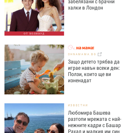
забелязани с брачни
халки в Лондон
ОТ ХОЛИВУД
OHNAMAMA.BG
Защо детето трябва да
играе навън всеки ден:
Ползи, които ще ви
изненадат
ИЗВЕСТНИ
Любомира Башева
разтопи мрежата с най-
нежните кадри с Башар
Рахал и малкия им син