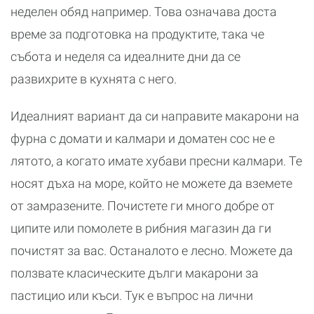
неделен обяд например. Това означава доста
време за подготовка на продуктите, така че
събота и неделя са идеалните дни да се
развихрите в кухнята с него.
Идеалният вариант да си направите макарони на
фурна с домати и калмари и доматен сос не е
лятото, а когато имате хубави пресни калмари. Те
носят дъха на море, който не можете да вземете
от замразените. Почистете ги много добре от
ципите или помолете в рибния магазин да ги
почистят за вас. Останалото е лесно. Можете да
ползвате класическите дълги макарони за
пастицио или къси. Тук е въпрос на лични