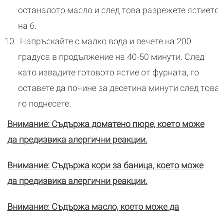
останалото масло и след това разрежете ястиет
на 6.
Напръскайте с малко вода и печете на 200
градуса в продължение на 40-50 минути. След
като извадите готовото ястие от фурната, го
оставете да почине за десетина минути след тов
го поднесете.
Внимание: Съдържа доматено пюре, което може
да предизвика алергични реакции.
Внимание: Съдържа кори за баница, което може
да предизвика алергични реакции.
Внимание: Съдържа масло, което може да