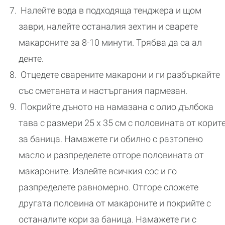
Налейте вода в подходяща тенджера и щом
заври, налейте останалия зехтин и сварете
макароните за 8-10 минути. Трябва да са ал
денте.
Отцедете сварените макарони и ги разбъркайте
със сметаната и настъргания пармезан.
Покрийте дъното на намазана с олио дълбока
тава с размери 25 х 35 см с половината от корит
за баница. Намажете ги обилно с разтопено
масло и разпределете отгоре половината от
макароните. Излейте всичкия сос и го
разпределете равномерно. Отгоре сложете
другата половина от макароните и покрийте с
останалите кори за баница. Намажете ги с