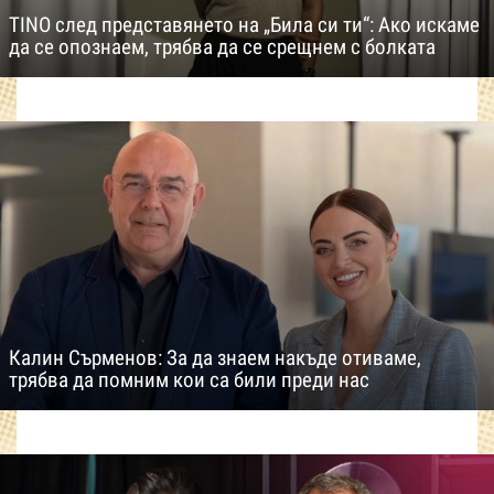
TINO след представянето на „Била си ти“: Ако искаме
да се опознаем, трябва да се срещнем с болката
Калин Сърменов: За да знаем накъде отиваме,
трябва да помним кои са били преди нас