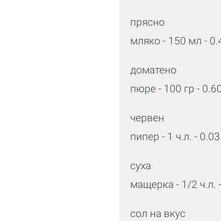
прясно
мляко - 150 мл - 0.
доматено
пюре - 100 гр - 0.6
червен
пипер - 1 ч.л. - 0.0
суха
мащерка - 1/2 ч.л. 
сол на вкус