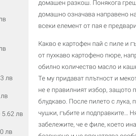
домашен разкош. Понякога греш
домашно означава направено на
 лв
всеки елемент от пая е предвар
Какво е картофен пай с пиле и г
 лв
от пухкаво картофено пюре, нап
обилно количество масло и каш
43 лв
Те му придават плътност и мекот
не е правилният избор, защото 
 лв
блудкаво. После пилето с лука,
чушки, гъбите и подправките… Н
 5.62 лв
забележите, че е филе, което ина
30 лв
безвкусно и не впечатлява особе