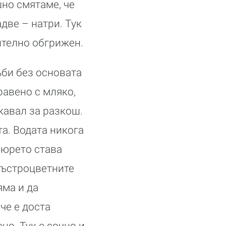
но смятаме, че
две – натри. Тук
ително обгрижен.
ъби без основата
равено с мляко,
кавал за разкош.
а. Водата никога
пюрето става
 пъстроцветните
яма и да
че е доста
но. Тук е сочно и