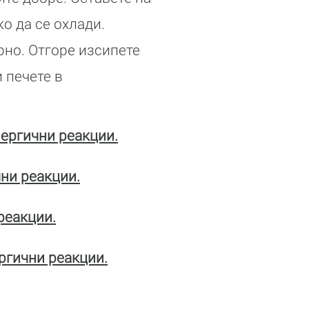
ко да се охлади.
но. Отгоре изсипете
 печете в
ергични реакции.
ни реакции.
реакции.
ргични реакции.