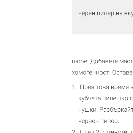
черен пипер на вк
пюре. Добавете масл
хомогенност. Оставе
През това време з
кубчета пилешко ф
чушки. Разбъркайт
червен пипер.
След 2-3 минути д