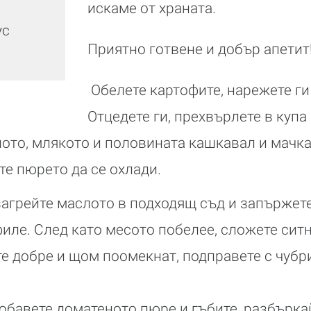
искаме от храната.
ус
Приятно готвене и добър апетит
Обелете картофите, нарежете ги 
Отцедете ги, прехвърлете в купа
ото, млякото и половината кашкавал и мачка
те пюрето да се охлади.
агрейте маслото в подходящ съд и запържет
иле. След като месото побелее, сложете ситн
е добре и щом поомекнат, подправете с чубри
обавете доматеното пюре и гъбите, разбъркай