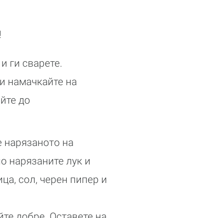
!
и ги сварете.
 и намачкайте на
йте до
е нарязаното на
о нарязаните лук и
ца, сол, черен пипер и
те добре. Оставете на