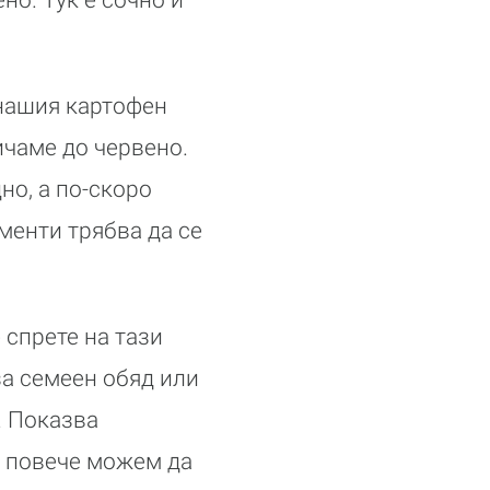
нашия картофен
ичаме до червено.
но, а по-скоро
менти трябва да се
 спрете на тази
 за семеен обяд или
. Показва
о повече можем да