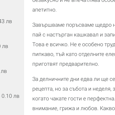
апетитно.
43 лв
Завършваме поръсваме щедро 
пай с настърган кашкавал и зап
Това е всичко. Не е особено труд
0 лв
пипкаво, тъй като отделните еле
приготвят предварително.
3 лв
За делничните дни едва ли ще се
рецепта, но за събота и неделя,
- 0.10 лв
когато чакате гости е перфектна
внимание, грижа и любов. Какв