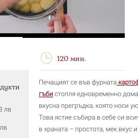
120 мин.
Печащият се във фурната
картоф
дукти
гъби
стопля едновременно дома
вкусна прегръдка, която носи ую
58 лв
Това ястие събира в себе си вси
 лв
в храната – простота, мек вкус 