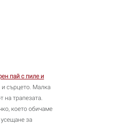
ен пай с пиле и
 и сърцето. Малка
т на трапезата.
чко, което обичаме
и усещане за