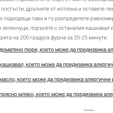
 посгъсти, дръпнете от котлона и оставете ле
 подходяща тава и го разпределете равномер
и зеленчуци, поръсете с останалия кашкавал и
рята на 200 градуса фурна за 20-25 минути.
доматено пюре, което може да предизвика ал
кашкавал, което може да предизвика алергич
асло, което може да предизвика алергични 
рясно мляко, което може да предизвика але