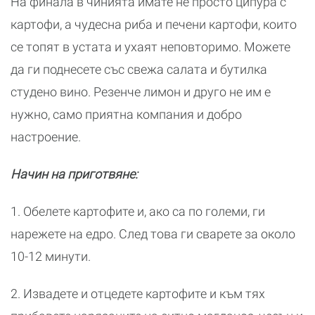
На финала в чинията имате не просто ципура с
картофи, а чудесна риба и печени картофи, които
се топят в устата и ухаят неповторимо. Можете
да ги поднесете със свежа салата и бутилка
студено вино. Резенче лимон и друго не им е
нужно, само приятна компания и добро
настроение.
Начин на приготвяне:
1. Обелете картофите и, ако са по големи, ги
нарежете на едро. След това ги сварете за около
10-12 минути.
2. Извадете и отцедете картофите и към тях