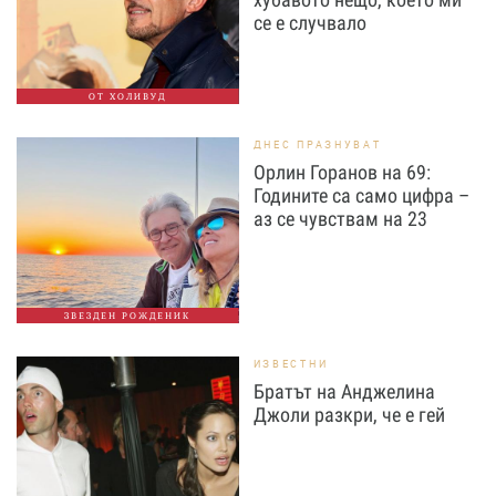
се е случвало
ОТ ХОЛИВУД
ДНЕС ПРАЗНУВАТ
Орлин Горанов на 69:
Годините са само цифра –
аз се чувствам на 23
ЗВЕЗДЕН РОЖДЕНИК
ИЗВЕСТНИ
Братът на Анджелина
Джоли разкри, че е гей