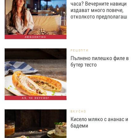
часа? Вечерните навици
издават много повече,
отколкото предполагаш
ЛЮБОПИТНО
РЕЦЕПТИ
Пълнено пилешко филе в
бутер тесто
АХ, ЧЕ ВКУСНО!
ВКУСНО
Кисело мляко с ананас и
бадеми