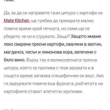
Да, за да си направите тази ципура с картофи на
Mate Kitchen
, ще трябва да прекарате малко
повече време край печката, но сами ще се
убедите, че си е струвало. Защо?
Защото имаме
леко сварени пресни картофи, оваляни в зехтин,
магданоз, чесън и лимонова кора, запечени с
бяло вино.
Върху тях е великолепната прясна
ципура, която се пропива с тези аромати и в
същото време запазва специфичния си вкус. Ако
ги задържите повече във фурната, ръбчетата на
картофките стават апетитно хрупкави.