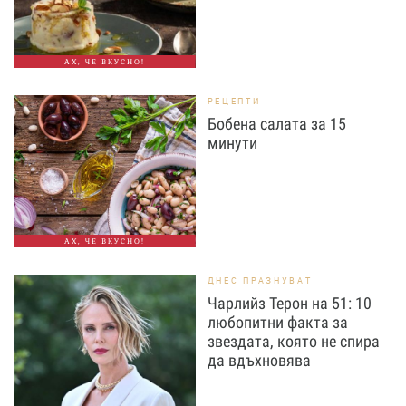
АХ, ЧЕ ВКУСНО!
РЕЦЕПТИ
Бобена салата за 15
минути
АХ, ЧЕ ВКУСНО!
ДНЕС ПРАЗНУВАТ
Чарлийз Терон на 51: 10
любопитни факта за
звездата, която не спира
да вдъхновява