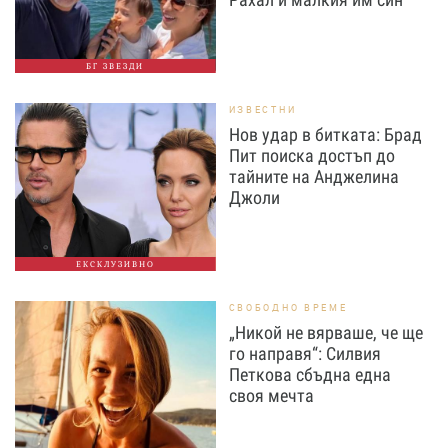
БГ ЗВЕЗДИ
ИЗВЕСТНИ
Нов удар в битката: Брад
Пит поиска достъп до
тайните на Анджелина
Джоли
ЕКСКЛУЗИВНО
СВОБОДНО ВРЕМЕ
„Никой не вярваше, че ще
го направя“: Силвия
Петкова сбъдна една
своя мечта