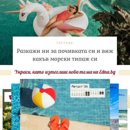
ТЕСТОВЕ
Разкажи ни за почивката си и виж
какъв морски типаж си
Украси, като изтеглиш нова тема на Edna.bg
Оферти
ДНЕС ПРАЗНУВАТ
Албена Павлова на 60: