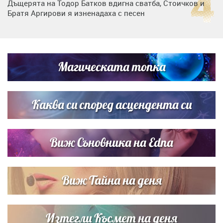
Дъщерята на Тодор Батков вдигна сватба, Стоичков и
Братя Аргирови я изненадаха с песен
Кой празнува имен ден на 9 август
Магическата топка
Дневен хороскоп за 6 август, четвъртък
Каква си според асцендента си
Виж Съновника на Edna
Виж Тайна на деня
Изтегли Късмет на деня