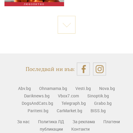
ЛЮБОПИТНО
Последвай ни във:
Abv.bg
Ohnamama.bg
Vesti.bg
Nova.bg
Dariknews.bg
Vbox7.com
Sinoptik.bg
DogsAndCats.bg
Telegraph.bg
Grabo.bg
Pariteni.bg
CarMarket.bg
BISS.bg
За нас
Политика ЛД
За реклама
Платени
публикации
Контакти