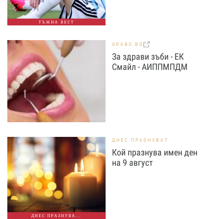
ТЪЖНА ВЕСТ
GRABO.BG
За здрави зъби - ЕК
Смайл - АИППМПДМ
ДНЕС ПРАЗНУВАТ
Кой празнува имен ден
на 9 август
ДНЕС ПРАЗНУВА...