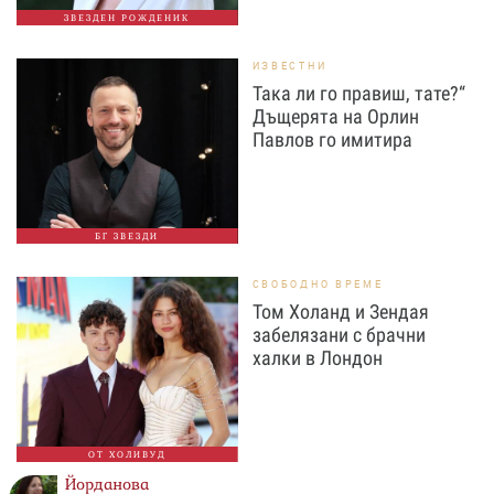
ЗВЕЗДЕН РОЖДЕНИК
ИЗВЕСТНИ
Така ли го правиш, тате?“
Дъщерята на Орлин
Павлов го имитира
БГ ЗВЕЗДИ
СВОБОДНО ВРЕМЕ
Том Холанд и Зендая
забелязани с брачни
халки в Лондон
ОТ ХОЛИВУД
Йорданова