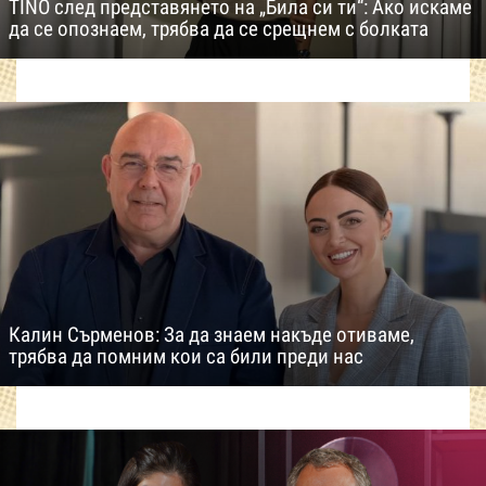
TINO след представянето на „Била си ти“: Ако искаме
да се опознаем, трябва да се срещнем с болката
Калин Сърменов: За да знаем накъде отиваме,
трябва да помним кои са били преди нас