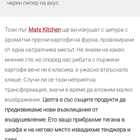
черен пипер на вкус
Този път
Mate Kitchen
ще ви изкушат с ципура с
ароматни пресни картофи на фурна, провокирани
от една натрапчива мисъл. Не знаем на какво
мнение сте, но според нас рибата с пържени
картофи вече не е класика, а ужасно втръснало
клише. Случи ли се тази неприятна
трансформация, значи е време да вложим малко
въображение.
Целта е със същите продукти да
предизвикаме нови възклицания от
въодушевление. Ето защо прибрахме тигана в
шкафа и на негово място извадихме тенджера и
тава.