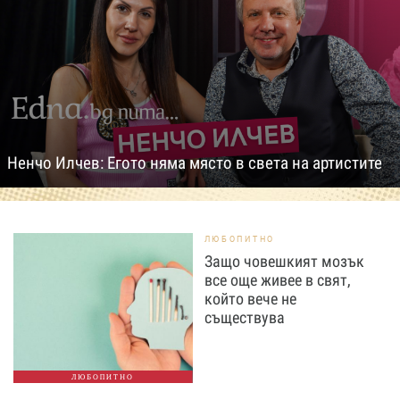
Ненчо Илчев: Егото няма място в света на артистите
ЛЮБОПИТНО
Защо човешкият мозък
все още живее в свят,
който вече не
съществува
ЛЮБОПИТНО