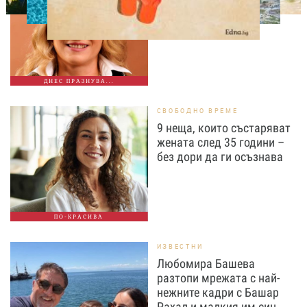
Талант, хумор и
незабравими роли
ДНЕС ПРАЗНУВА...
СВОБОДНО ВРЕМЕ
9 неща, които състаряват
жената след 35 години –
без дори да ги осъзнава
ПО-КРАСИВА
ИЗВЕСТНИ
Любомира Башева
разтопи мрежата с най-
нежните кадри с Башар
Рахал и малкия им син