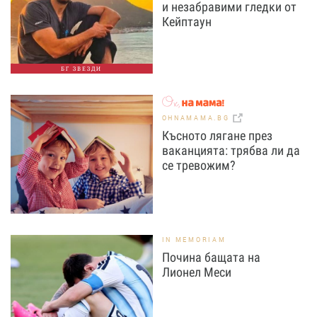
и незабравими гледки от
Кейптаун
БГ ЗВЕЗДИ
OHNAMAMA.BG
Късното лягане през
ваканцията: трябва ли да
се тревожим?
IN MEMORIAM
Почина бащата на
Лионел Меси