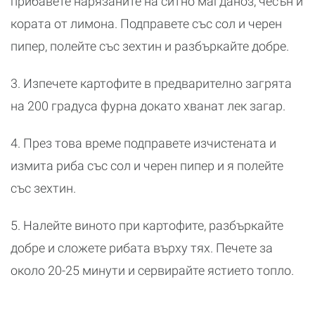
прибавете нарязаните на ситно магданоз, чесън и
кората от лимона. Подправете със сол и черен
пипер, полейте със зехтин и разбъркайте добре.
3. Изпечете картофите в предварително загрята
на 200 градуса фурна докато хванат лек загар.
4. През това време подправете изчистената и
измита риба със сол и черен пипер и я полейте
със зехтин.
5. Налейте виното при картофите, разбъркайте
добре и сложете рибата върху тях. Печете за
около 20-25 минути и сервирайте ястието топло.