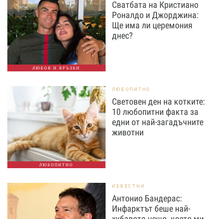
Сватбата на Кристиано
Роналдо и Джорджина:
Ще има ли церемония
днес?
ЛЮБОВ И ВРЪЗКИ
ЛЮБОПИТНО
Световен ден на котките:
10 любопитни факта за
едни от най-загадъчните
животни
ЛЮБОПИТНО
ИЗВЕСТНИ
Антонио Бандерас:
Инфарктът беше най-
хубавото нещо, което ми