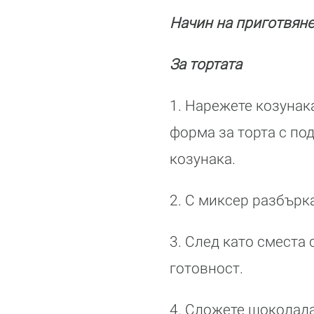
Начин на приготвяне
За тортата
1. Нарежете козунак
форма за торта с по
козунака.
2. С миксер разбърк
3. След като сместа
готовност.
4. Сложете шоколада 