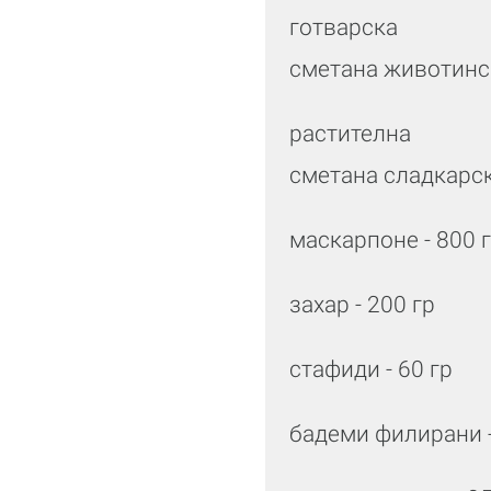
готварска
сметана животинс
растителна
сметана сладкарс
маскарпоне - 800 
захар - 200 гр
стафиди - 60 гр
бадеми филирани 