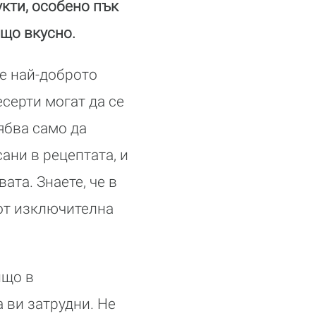
кти, особено пък
що вкусно.
 е най-доброто
серти могат да се
ябва само да
сани в рецептата, и
ата. Знаете, че в
от изключителна
ищо в
 ви затрудни. Не