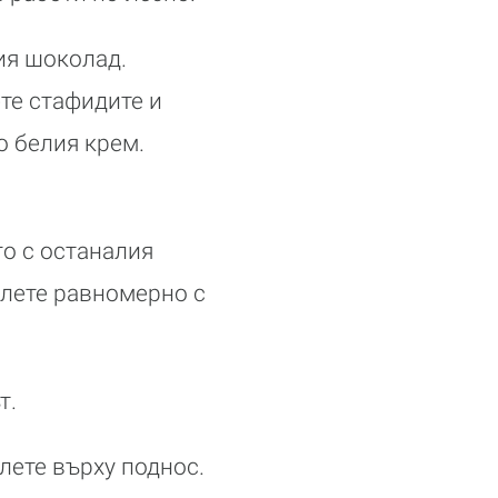
ия шоколад.
те стафидите и
о белия крем.
го с останалия
елете равномерно с
т.
рлете върху поднос.