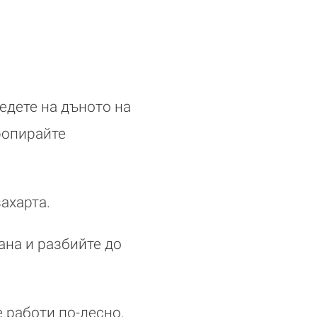
едете на дъното на
ропирайте
ахарта.
ана и разбийте до
е работи по-лесно.