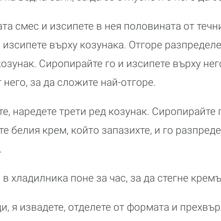
ата смес и изсипете в нея половината от течн
 изсипете върху козунака. Отгоре разпределе
козунак. Сиропирайте го и изсипете върху нег
 него, за да сложите най-отгоре.
те, наредете трети ред козунак. Сиропирайте 
те белия крем, който запазихте, и го разпред
.
 в хладилника поне за час, за да стегне кремъ
ди, я извадете, отделете от формата и прехвъ