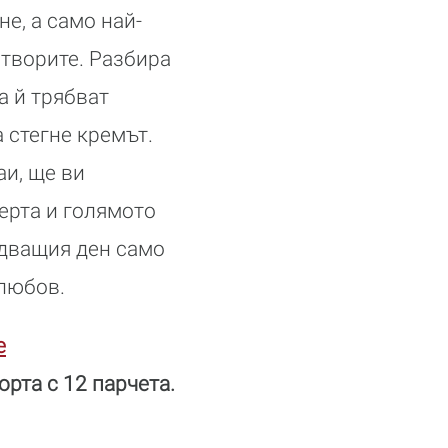
е, а само най-
творите. Разбира
а й трябват
а стегне кремът.
аи, ще ви
ерта и голямото
едващия ден само
 любов.
e
орта с 12 парчета.