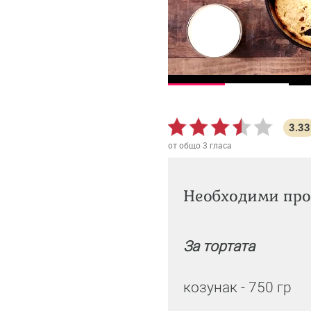
3.33
от общо
3
гласа
Необходими про
За тортата
козунак - 750 гр