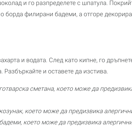
околад и го разпределете с шпатула. Покрий
по борда филирани бадеми, а отгоре декорира
захарта и водата. След като кипне, го дръпнет
. Разбъркайте и оставете да изстива.
отварска сметана, което може да предизвик
озунак, което може да предизвика алергичн
адеми, което може да предизвика алергични