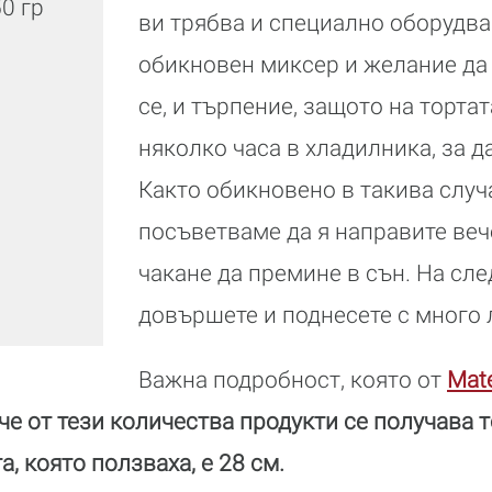
50 гр
ви трябва и специално оборудван
обикновен миксер и желание да 
се, и търпение, защото на тортат
няколко часа в хладилника, за д
Както обикновено в такива случ
посъветваме да я направите веч
чакане да премине в сън. На сл
довършете и поднесете с много
Важна подробност, която от
Mat
че от тези количества продукти се получава т
, която ползваха, е 28 см.