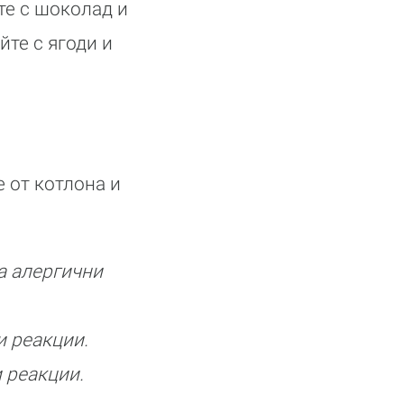
те с шоколад и
йте с ягоди и
е от котлона и
а алергични
и реакции.
 реакции.