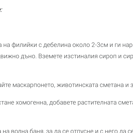
:
а на филийки с дебелина около 2-3см и ги нар
движно дъно. Вземете изстиналия сироп и си
айте маскарпонето, животинската сметана и з
 стане хомогенна, добавете растителната смет
на водна баня, за да се отпусне и с него да с