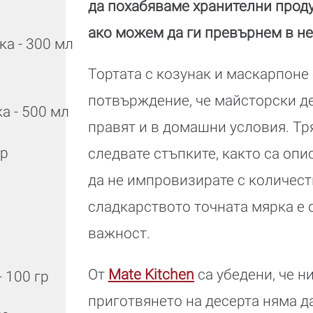
да похабяваме хранителни проду
ако можем да ги превърнем в не
ка - 300 мл
Тортата с козунак и маскарпоне
потвърждение, че майсторски де
ка - 500 мл
правят и в домашни условия. Тр
гр
следвате стъпките, както са опи
да не импровизирате с количеств
сладкарството точната мярка е 
важност.
От
Mate Kitchen
са убедени, че н
- 100 гр
приготвянето на десерта няма да