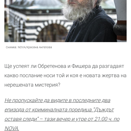
Снимка:
NOVA/Красена Ангелова
Ще успеят ли Обретенова и Фишера да разгадаят
какво послание носи той и коя е новата жертва на
нерешената мистерия?
Не пропускайте да видите в последните два
епизода от криминалната поредица “Дъждът
оставя следи” – тази вечер и утре от 21:00 ч. по
NOVA.