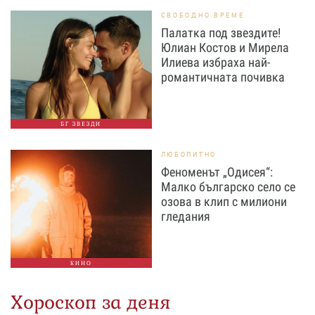
СВОБОДНО ВРЕМЕ
Палатка под звездите!
Юлиан Костов и Мирела
Илиева избраха най-
романтичната почивка
БГ ЗВЕЗДИ
ЛЮБОПИТНО
Феноменът „Одисея“:
Малко българско село се
озова в клип с милиони
гледания
КИНО
Хороскоп за деня