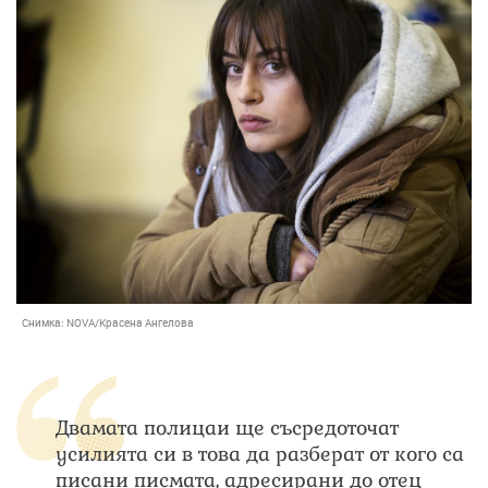
Снимка:
NOVA/Красена Ангелова
Двамата полицаи ще съсредоточат
усилията си в това да разберат от кого са
писани писмата, адресирани до отец