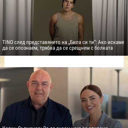
TINO след представянето на „Била си ти“: Ако искаме
да се опознаем, трябва да се срещнем с болката