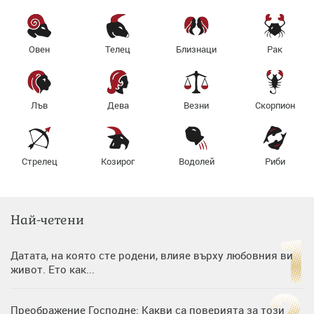
Овен
Телец
Близнаци
Рак
Лъв
Дева
Везни
Скорпион
Стрелец
Козирог
Водолей
Риби
Най-четени
Датата, на която сте родени, влияе върху любовния ви
живот. Ето как...
Преображение Господне: Какви са поверията за този