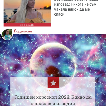
изповед: Никога не съм
чакала някой да ме
спаси
БГ ЗВЕЗДИ
Йорданова
АСТРОЛОГИЯ
Годишен хороскоп 2026: Какво да
очаква всяка зодия