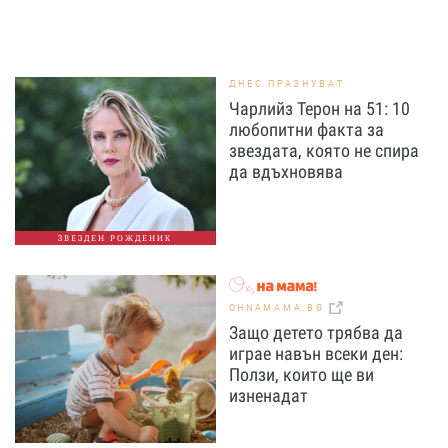
ДНЕС ПРАЗНУВАТ
Чарлийз Терон на 51: 10
любопитни факта за
звездата, която не спира
да вдъхновява
ЗВЕЗДЕН РОЖДЕНИК
OHNAMAMA.BG
Защо детето трябва да
играе навън всеки ден:
Ползи, които ще ви
изненадат