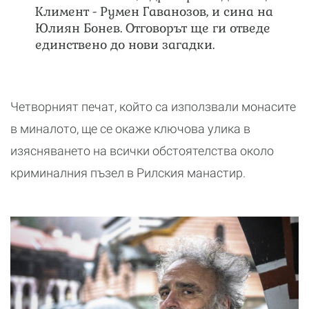
Климент - Румен Гаванозов, и сина на
Юлиян Бонев. Отговорът ще ги отведе
единствено до нови загадки.
Четворният печат, който са използвали монасите
в миналото, ще се окаже ключова улика в
изясняването на всички обстоятелства около
криминалния пъзел в Рилския манастир.