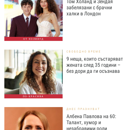
Том Холанд и Зендая
забелязани с брачни
халки в Лондон
ОТ ХОЛИВУД
СВОБОДНО ВРЕМЕ
9 неща, които състаряват
жената след 35 години –
без дори да ги осъзнава
ПО-КРАСИВА
ДНЕС ПРАЗНУВАТ
Албена Павлова на 60:
Талант, хумор и
незабравими роли