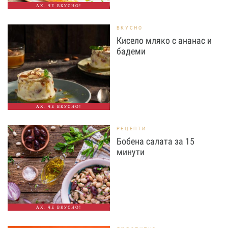
АХ, ЧЕ ВКУСНО!
ВКУСНО
Кисело мляко с ананас и
бадеми
АХ, ЧЕ ВКУСНО!
РЕЦЕПТИ
Бобена салата за 15
минути
АХ, ЧЕ ВКУСНО!