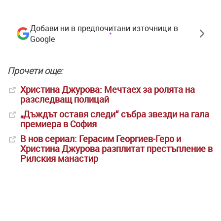
Добави ни в предпочитани източници в
Google
Прочети още:
Христина Джурова: Мечтаех за ролята на
разследващ полицай
„Дъждът оставя следи“ събра звезди на гала
премиера в София
В нов сериал: Герасим Георгиев-Геро и
Христина Джурова разплитат престъпление в
Рилския манастир