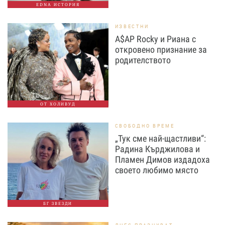
EDNA ИСТОРИЯ
ИЗВЕСТНИ
A$AP Rocky и Риана с
откровено признание за
родителството
ОТ ХОЛИВУД
СВОБОДНО ВРЕМЕ
„Тук сме най-щастливи“:
Радина Кърджилова и
Пламен Димов издадоха
своето любимо място
БГ ЗВЕЗДИ