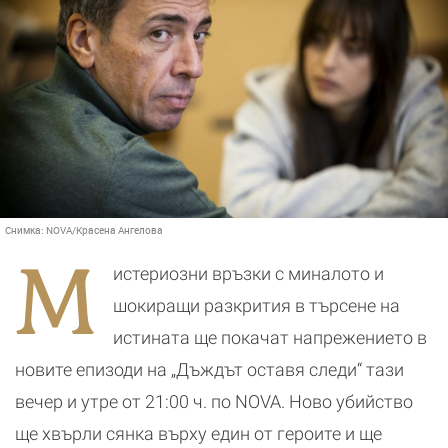
Снимка:
NOVA/Красена Ангелова
М
истериозни връзки с миналото и
шокиращи разкрития в търсене на
истината ще покачат напрежението в
новите епизоди на „Дъждът оставя следи“ тази
вечер и утре от 21:00 ч. по NOVA. Ново убийство
ще хвърли сянка върху един от героите и ще