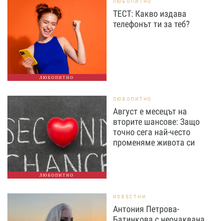
ЛЮБОПИТНО
ТЕСТ: Какво издава
телефонът ти за теб?
ЛЮБОПИТНО
ЛЮБОПИТНО
Август е месецът на
вторите шансове: Защо
точно сега най-често
променяме живота си
ЛЮБОПИТНО
ИЗВЕСТНИ
Антония Петрова-
Батинкова с неочаквана