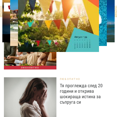
Оферти
ЛЮБОПИТНО
Тайната на добрата
вечеря не се крие в
сложната рецепта
ЛЮБОПИТНО
ЛЮБОПИТНО
Тя проглежда след 20
години и открива
шокираща истина за
съпруга си