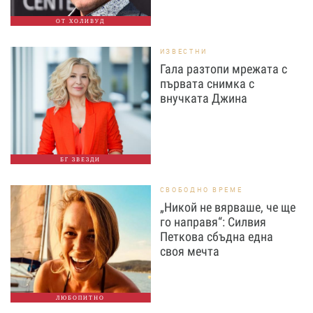
ОТ ХОЛИВУД
ИЗВЕСТНИ
Гала разтопи мрежата с
първата снимка с
внучката Джина
БГ ЗВЕЗДИ
СВОБОДНО ВРЕМЕ
„Никой не вярваше, че ще
го направя“: Силвия
Петкова сбъдна една
своя мечта
ЛЮБОПИТНО