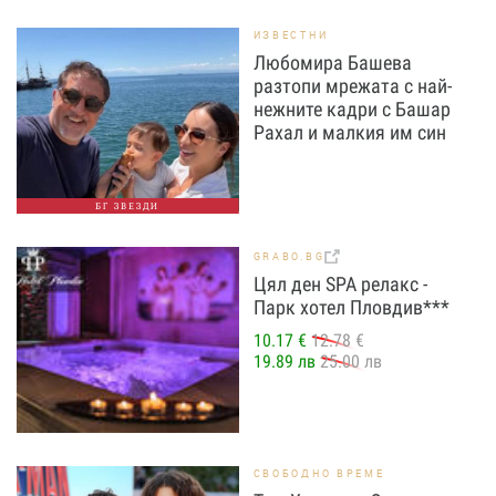
ИЗВЕСТНИ
Любомира Башева
разтопи мрежата с най-
нежните кадри с Башар
Рахал и малкия им син
БГ ЗВЕЗДИ
GRABO.BG
Цял ден SPA релакс -
Парк хотел Пловдив***
10.17 €
12.78 €
19.89 лв
25.00 лв
СВОБОДНО ВРЕМЕ