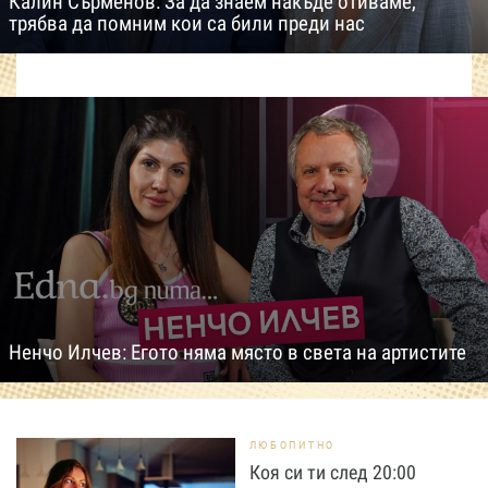
Калин Сърменов: За да знаем накъде отиваме,
трябва да помним кои са били преди нас
Ненчо Илчев: Егото няма място в света на артистите
ЛЮБОПИТНО
Коя си ти след 20:00