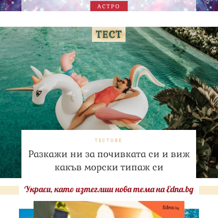
АСТРО
ТЕСТОВЕ
Разкажи ни за почивката си и виж
какъв морски типаж си
Украси, като изтеглиш нова тема на Edna.bg