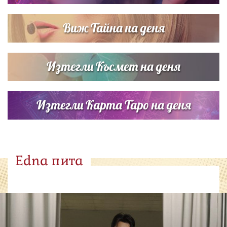
Виж Тайна на деня
Изтегли Късмет на деня
Изтегли Карта Таро на деня
Edna пита