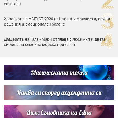
свят ден
Хороскоп за АВГУСТ 2026 г.: Нови възможности, важни
решения и емоционален баланс
Дъщерята на Гала - Мари отплава с любимия и двете
си деца на семейна морска приказка
„Тук сме най-щастливи“: Радина Кърджилова и Пламен
Димов издадоха своето любимо място
Магическата топка
Дъщерята на Тодор Батков вдигна сватба, Стоичков и
Братя Аргирови я изненадаха с песен
Каква си според асцендента си
Виж Съновника на Edna