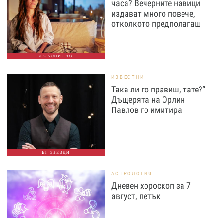
часа? Вечерните навици
издават много повече,
отколкото предполагаш
ЛЮБОПИТНО
ИЗВЕСТНИ
Така ли го правиш, тате?“
Дъщерята на Орлин
Павлов го имитира
БГ ЗВЕЗДИ
АСТРОЛОГИЯ
Дневен хороскоп за 7
август, петък