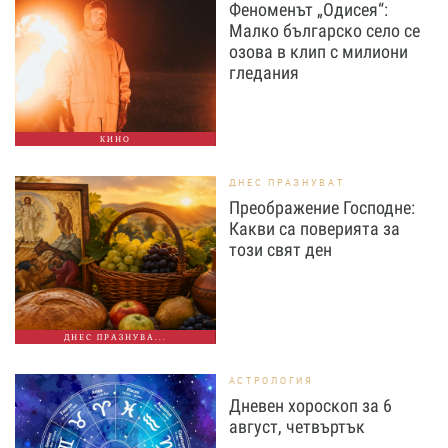
Феноменът „Одисея“:
Малко българско село се
озова в клип с милиони
гледания
КИНО
ДНЕС ПРАЗНУВАТ
Преображение Господне:
Какви са поверията за
този свят ден
ДНЕС ПРАЗНУВА...
АСТРОЛОГИЯ
Дневен хороскоп за 6
август, четвъртък