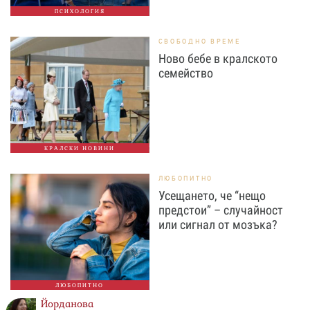
ПСИХОЛОГИЯ
СВОБОДНО ВРЕМЕ
Ново бебе в кралското
семейство
КРАЛСКИ НОВИНИ
ЛЮБОПИТНО
Усещането, че “нещо
предстои” – случайност
или сигнал от мозъка?
ЛЮБОПИТНО
Йорданова