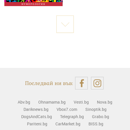
НУМЕРОЛОГИЯ
Последвай ни във:
Abv.bg
Ohnamama.bg
Vesti.bg
Nova.bg
Dariknews.bg
Vbox7.com
Sinoptik.bg
DogsAndCats.bg
Telegraph.bg
Grabo.bg
Pariteni.bg
CarMarket.bg
BISS.bg