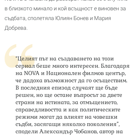
в близкото минало и кой всъщност е виновен за
съдбата, сполетяла Юлиян Бонев и Мария
Добрева.
“Целият път на създаването на този
сериал беше много интересен. Благодаря
на NOVA и Национален филмов център,
че дадоха възможност да го осъществим.
В последния епизод случаят ще бъде
решен, но ще остане въпросът за двете
страни на истината, за отмъщението,
справедливостта и как политическите
режими могат да влияят на човешки
съдби, засягащи няколко поколения”,
сподели Александър Чобанов, автор на