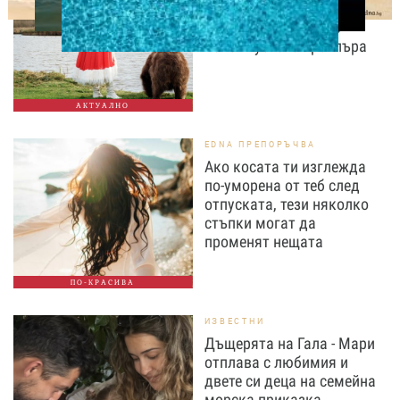
и Меца" със световна
премиера в Сараево
2026. Пуснаха трейлъра
АКТУАЛНО
EDNA ПРЕПОРЪЧВА
Ако косата ти изглежда
по-уморена от теб след
отпуската, тези няколко
стъпки могат да
променят нещата
ПО-КРАСИВА
ИЗВЕСТНИ
Дъщерята на Гала - Мари
отплава с любимия и
двете си деца на семейна
морска приказка