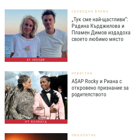
СВОБОДНО ВРЕМЕ
„Тук сме най-щастливи“:
Радина Кърджилова и
Пламен Димов издадоха
своето любимо място
БГ ЗВЕЗДИ
ИЗВЕСТНИ
A$AP Rocky и Риана с
откровено признание за
родителството
ОТ ХОЛИВУД
ЛЮБОПИТНО