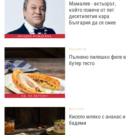
Мамалев - актьорът,
който повече от пет
десетилетия кара
България да се смее
ЗВЕЗДЕН РОЖДЕНИК
РЕЦЕПТИ
Пълнено пилешко филе в
бутер тесто
АХ, ЧЕ ВКУСНО!
ВКУСНО
Кисело мляко с ананас и
бадеми