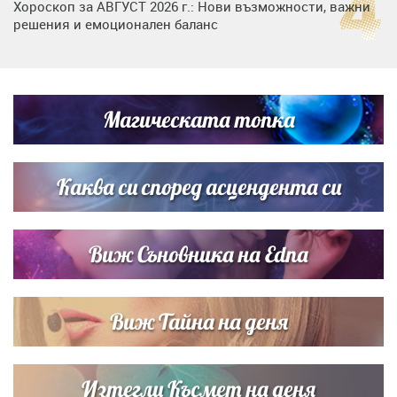
Хороскоп за АВГУСТ 2026 г.: Нови възможности, важни
решения и емоционален баланс
Дъщерята на Гала - Мари отплава с любимия и двете
си деца на семейна морска приказка
Магическата топка
Звездна ваканция в Майорка: Дженифър Анистън,
Кортни Кокс и Джим Къртис заедно на яхта
Каква си според асцендента си
Виж Съновника на Edna
Виж Тайна на деня
Изтегли Късмет на деня