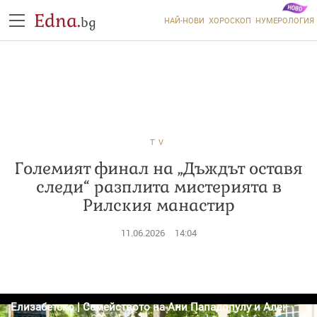
Edna.
bg
НАЙ-НОВИ
ХОРОСКОП
НУМЕРОЛОГИЯ
TV
Големият финал на „Дъждът оставя
следи“ разплита мистерията в
Рилския манастир
11.06.2026
14:04