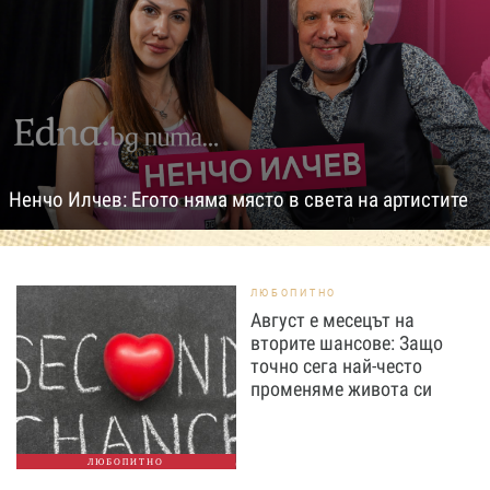
Ненчо Илчев: Егото няма място в света на артистите
ЛЮБОПИТНО
Август е месецът на
вторите шансове: Защо
точно сега най-често
променяме живота си
ЛЮБОПИТНО