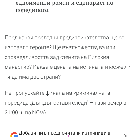
едноименни роман и сценарист на
поредицата.
Пред какви последни предизвикателства ще се
изправят героите? Ще възтържествува или
справедливостта зад стените на Рилския
манастир? Каква е цената на истината и може ли
тя да има две страни?
Не пропускайте финала на криминалната
поредица „Дъждът оставя следи” – тази вечер в
21:00 ч. по NOVA.
Добави ни в предпочитани източници в