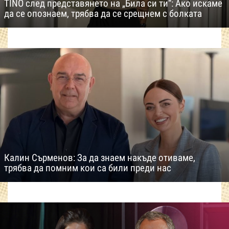
TINO след представянето на „Била си ти“: Ако искаме
да се опознаем, трябва да се срещнем с болката
Калин Сърменов: За да знаем накъде отиваме,
трябва да помним кои са били преди нас