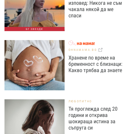
изповед: Никога не съм
чакала някой да ме
спаси
БГ ЗВЕЗДИ
OHNAMAMA.BG
Хранене по време на
бременност с близнаци:
Какво трябва да знаете
ЛЮБОПИТНО
Тя проглежда след 20
години и открива
шокираща истина за
съпруга си