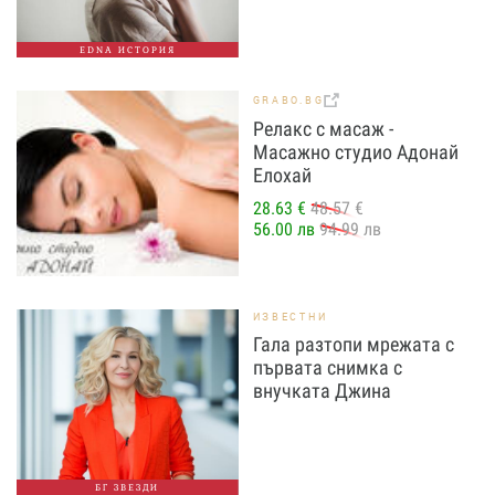
EDNA ИСТОРИЯ
GRABO.BG
Релакс с масаж -
Масажно студио Адонай
Елохай
28.63 €
48.57 €
56.00 лв
94.99 лв
ИЗВЕСТНИ
Гала разтопи мрежата с
първата снимка с
внучката Джина
БГ ЗВЕЗДИ