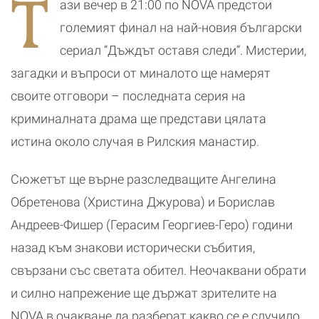
Т
ази вечер в 21:00 по NOVA предстои
ожесточените
тортата“
битки тази есен
големият финал на най-новия български
сериал “Дъждът оставя следи”. Мистерии,
загадки и въпроси от миналото ще намерят
своите отговори – последната серия на
криминалната драма ще представи цялата
истина около случая в Рилския манастир.
Сюжетът ще върне разследващите Ангелина
Обретенова (Христина Джурова) и Борислав
Андреев-Фишер (Герасим Георгиев-Геро) години
назад към знакови исторически събития,
свързани със светата обител. Неочаквани обрати
и силно напрежение ще държат зрителите на
NOVA в очакване да разберат какво се е случило