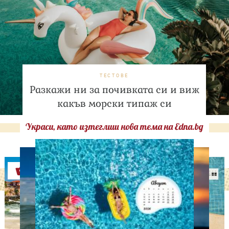
ТЕСТОВЕ
Разкажи ни за почивката си и виж
какъв морски типаж си
Украси, като изтеглиш нова тема на Edna.bg
Оферти
ЛЮБОПИТНО
Българският филм "Баба