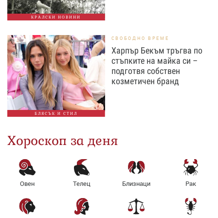
КРАЛСКИ НОВИНИ
СВОБОДНО ВРЕМЕ
Харпър Бекъм тръгва по
стъпките на майка си –
подготвя собствен
козметичен бранд
БЛЯСЪК И СТИЛ
Хороскоп за деня
Овен
Телец
Близнаци
Рак