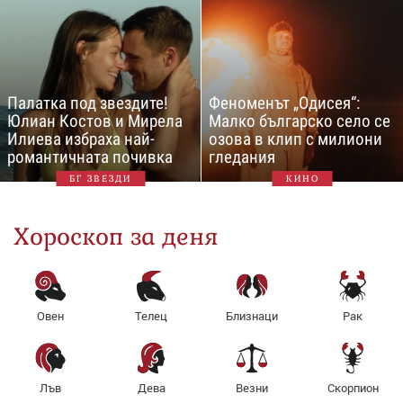
Палатка под звездите!
Феноменът „Одисея“:
Юлиан Костов и Мирела
Малко българско село се
Илиева избраха най-
озова в клип с милиони
романтичната почивка
гледания
БГ ЗВЕЗДИ
КИНО
Хороскоп за деня
Овен
Телец
Близнаци
Рак
Лъв
Дева
Везни
Скорпион