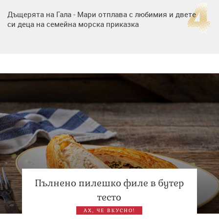
Дъщерята на Гала - Мари отплава с любимия и двете
си деца на семейна морска приказка
„Тук сме най-щастливи“: Радина Кърджилова и Пламен
Димов издадоха своето любимо място
Дъщерята на Тодор Батков вдигна сватба, Стоичков и
Братя Аргирови я изненадаха с песен
Пълнено пилешко филе в бутер
тесто
АХ, ЧЕ ВКУСНО!