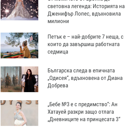
световна легенда: Историята на
Дженифър Лопес, вдъхновила
милиони
Петък е – най-добрите 7 неща, с
които да завършиш работната
седмица
Българска следа в епичната
„Одисея“, вдъхновена от Диана
Добрева
„Бебе №3 е с предимство“: Ан
Хатауей разкри защо отлага
„Дневниците на принцесата 3“