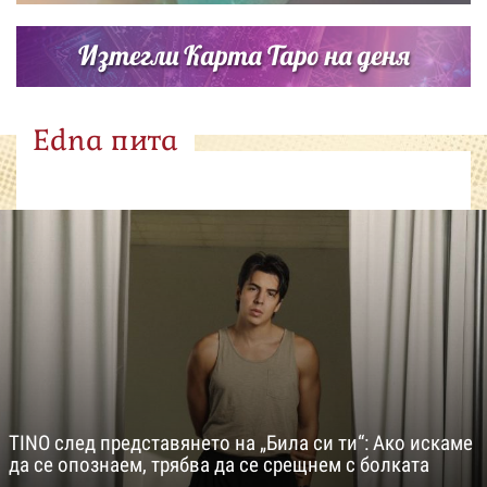
Изтегли Карта Таро на деня
Edna пита
TINO след представянето на „Била си ти“: Ако искаме
да се опознаем, трябва да се срещнем с болката