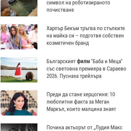
символ на роботизираното
почистване
Харпър Бекъм тръгва по стъпките
на майка си – подготвя собствен
козметичен бранд
Българският
филм
"Баба и Меца"
със световна премиера в Сараево
2026. Пуснаха трейлъра
Преди да стане херцогиня: 10
любопитни факта за Меган
Маркъл, които малцина знаят
Почина актьорът от „Лудия Макс