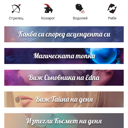
Стрелец
Козирог
Водолей
Риби
Каква си според асцендента си
Магическата топка
Виж Съновника на Edna
Виж Тайна на деня
Изтегли Късмет на деня