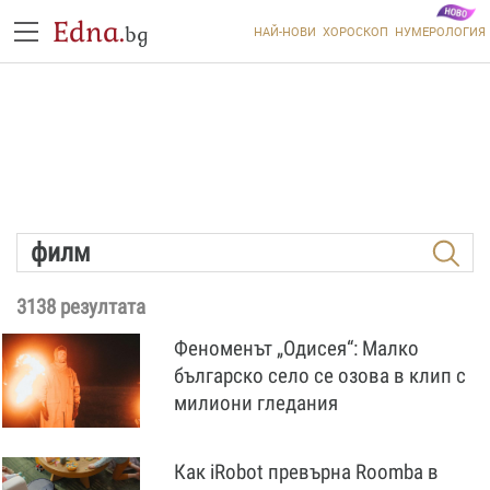
Edna.
bg
НАЙ-НОВИ
ХОРОСКОП
НУМЕРОЛОГИЯ
3138 резултата
Феноменът „Одисея“: Малко
българско село се озова в клип с
милиони гледания
Как iRobot превърна Roomba в