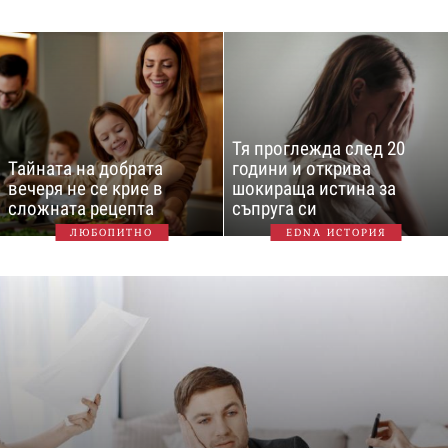
Тя проглежда след 20
Тайната на добрата
години и открива
вечеря не се крие в
шокираща истина за
сложната рецепта
съпруга си
ЛЮБОПИТНО
EDNA ИСТОРИЯ