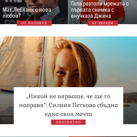
Гала разтопи мрежата с
Мат Лебланк с нова
първата снимка с
любов?
внучката Джина
ОТ ХОЛИВУД
БГ ЗВЕЗДИ
„Никой не вярваше, че ще го
направя“: Силвия Петкова сбъдна
една своя мечта
ЛЮБОПИТНО