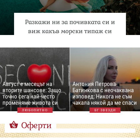
Разкажи ни за почивката си и
виж какъв морски типаж си
Август е месецът на
Антония Петрова-
вторите шансове: Защо
Батинкова с неочаквана
точно сега най-често
изповед: Никога не съм
променяме живота си
чакала някой да ме спаси
ЛЮБОПИТНО
БГ ЗВЕЗДИ
Оферти