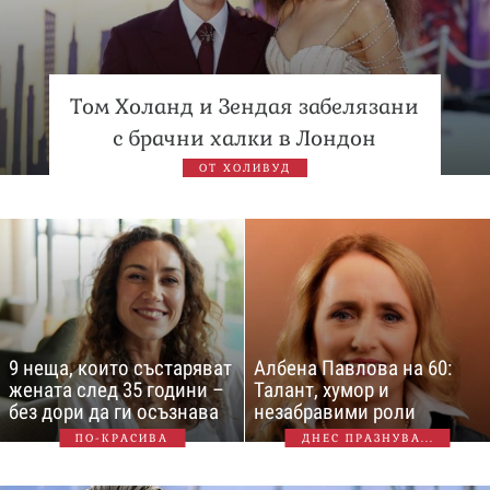
Том Холанд и Зендая забелязани
с брачни халки в Лондон
ОТ ХОЛИВУД
9 неща, които състаряват
Албена Павлова на 60:
жената след 35 години –
Талант, хумор и
без дори да ги осъзнава
незабравими роли
ПО-КРАСИВА
ДНЕС ПРАЗНУВА...