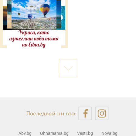
Украси, като
изтеглиш нова тема
на Edna.bg
Последвай ни във:
Abv.bg
Ohnamama.bg
Vesti.bg
Nova.bg