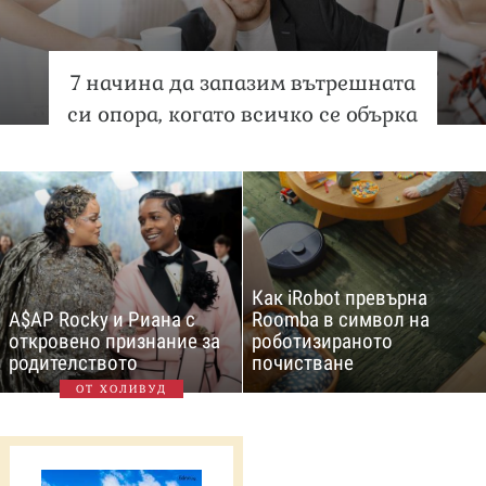
7 начина да запазим вътрешната
си опора, когато всичко се обърка
Как iRobot превърна
A$AP Rocky и Риана с
Roomba в символ на
откровено признание за
роботизираното
родителството
почистване
ОТ ХОЛИВУД