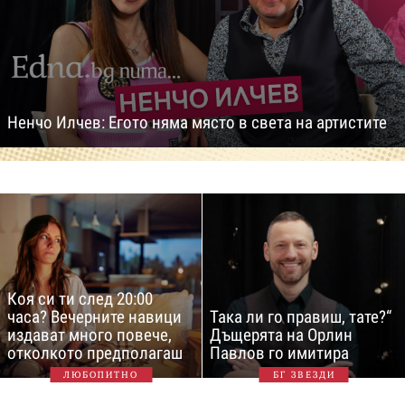
Ненчо Илчев: Егото няма място в света на артистите
Коя си ти след 20:00
часа? Вечерните навици
Така ли го правиш, тате?“
издават много повече,
Дъщерята на Орлин
отколкото предполагаш
Павлов го имитира
ЛЮБОПИТНО
БГ ЗВЕЗДИ