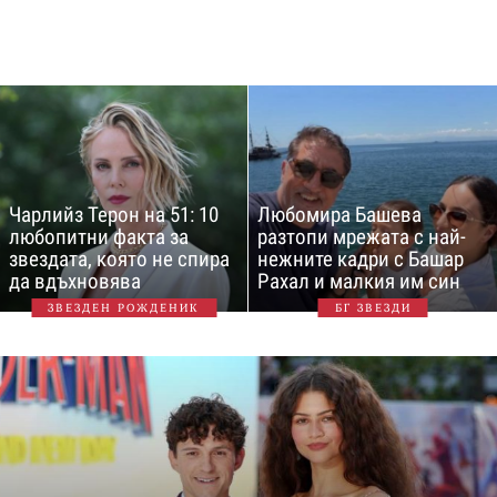
Чарлийз Терон на 51: 10
Любомира Башева
любопитни факта за
разтопи мрежата с най-
звездата, която не спира
нежните кадри с Башар
да вдъхновява
Рахал и малкия им син
ЗВЕЗДЕН РОЖДЕНИК
БГ ЗВЕЗДИ