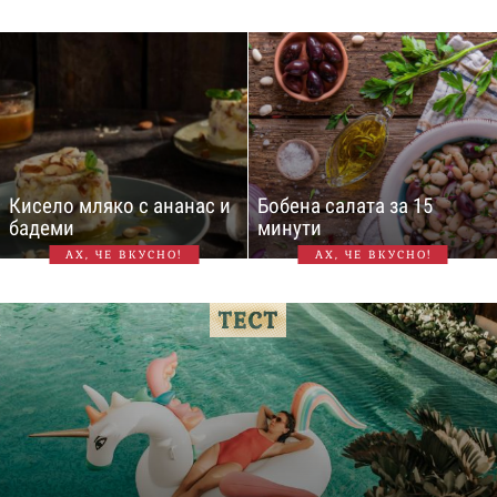
Кисело мляко с ананас и
Бобена салата за 15
бадеми
минути
АХ, ЧЕ ВКУСНО!
АХ, ЧЕ ВКУСНО!