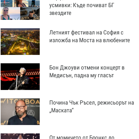
усмивки: Къде почиват БГ
звездите
Летният фестивал на София с
изложба на Моста на влюбените
Бон Джоуви отмени концерт в
Медисън, падна му гласът
Почина Чък Ръсел, режисьорът на
„Маската“
От момичето от Бронкс до