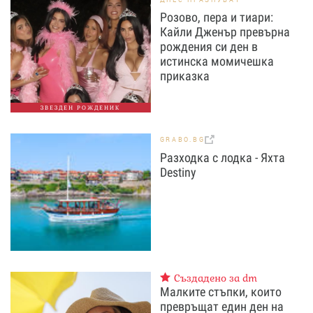
Розово, пера и тиари:
Кайли Дженър превърна
рождения си ден в
истинска момичешка
приказка
ЗВЕЗДЕН РОЖДЕНИК
GRABO.BG
Разходка с лодка - Яхта
Destiny
Създадено за dm
Малките стъпки, които
превръщат един ден на