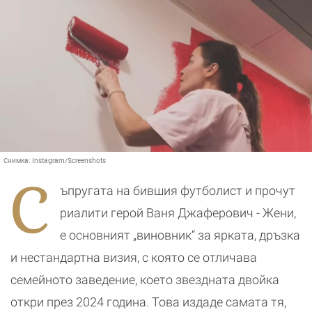
Снимка:
Instagram/Screenshots
С
ъпругата на бившия футболист и прочут
риалити герой Ваня Джаферович - Жени,
е основният „виновник“ за ярката, дръзка
и нестандартна визия, с която се отличава
семейното заведение, което звездната двойка
откри през 2024 година. Това издаде самата тя,