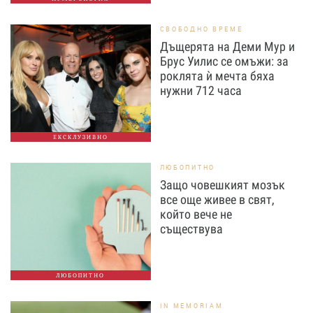
СВОБОДНО ВРЕМЕ
Дъщерята на Деми Мур и
Брус Уилис се омъжи: за
роклята ѝ мечта бяха
нужни 712 часа
ЕКСКЛУЗИВНО
ЛЮБОПИТНО
Защо човешкият мозък
все още живее в свят,
който вече не
съществува
ЛЮБОПИТНО
IN MEMORIAM