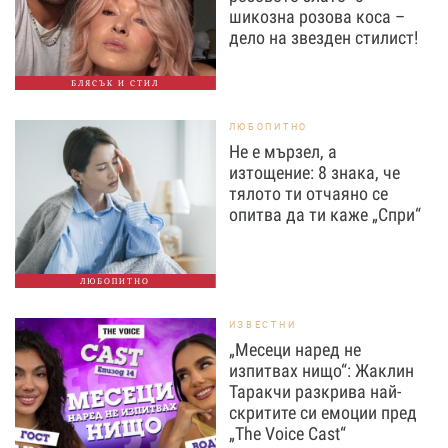
шикозна розова коса –
дело на звезден стилист!
БЛЯСЪК И СТИЛ
ЛЮБОПИТНО
Не е мързел, а
изтощение: 8 знака, че
тялото ти отчаяно се
опитва да ти каже „Спри“
ЛЮБОПИТНО
ИЗВЕСТНИ
„Месеци наред не
изпитвах нищо“: Жаклин
Таракчи разкрива най-
скритите си емоции пред
„The Voice Cast“