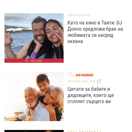
ЛЮБОПИТНО
Като на кино в Таити: DJ
Дончо предложи брак на
любимата си насред
океана
БГ ЗВЕЗДИ
OHNAMAMA.BG
Цитати за бабите и
дядовците, които ще
стоплят сърцето ви
ДНЕС ПРАЗНУВАТ