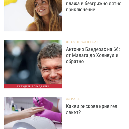
плажа в безгрижно лятно
приключение
ДНЕС ПРАЗНУВАТ
Антонио Бандерас на 66:
от Малага до Холивуд и
обратно
ЗВЕЗДЕН РОЖДЕНИК
ЗДРАВЕ
Какви рискове крие гел
лакът?