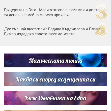
Дъщерята на Гала - Мари отплава с любимия и двете
си деца на семейна морска приказка
„Тук сме най-щастливи“: Радина Кърджилова и Пламен
Димов издадоха своето любимо място
Любомира Башева разтопи мрежата с най-нежните
кадри с Башар Рахал и малкия им син
Магическата топка
Дъщерята на Тодор Батков вдигна сватба, Стоичков и
Братя Аргирови я изненадаха с песен
Каква си според асцендента си
Виж Съновника на Edna