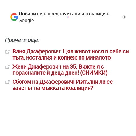
Добави ни в предпочитани източници в
Google
Прочети още:
Ваня Джаферович: Цял живот нося в себе си
тъга, носталгия и копнеж по миналото
Жени Джаферович на 35: Вижте я с
порасналите ѝ деца днес! (СНИМКИ)
Сбогом на Джаферович! Изпълни ли се
заветът на мъжката коалиция?