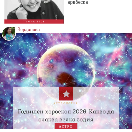
арабеска
ТЪЖНА ВЕСТ
Йорданова
АСТРОЛОГИЯ
Годишен хороскоп 2026: Какво да
очаква всяка зодия
АСТРО