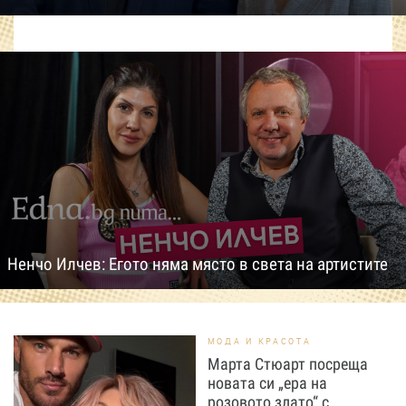
Ненчо Илчев: Егото няма място в света на артистите
МОДА И КРАСОТА
Марта Стюарт посреща
новата си „ера на
розовото злато“ с