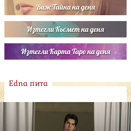
Виж Тайна на деня
Изтегли Късмет на деня
Изтегли Карта Таро на деня
Edna пита