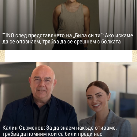
TINO след представянето на „Била си ти“: Ако искаме
да се опознаем, трябва да се срещнем с болката
Калин Сърменов: За да знаем накъде отиваме,
трябва да помним кои са били преди нас