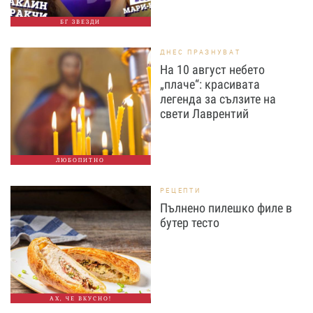
БГ ЗВЕЗДИ
ДНЕС ПРАЗНУВАТ
На 10 август небето
„плаче“: красивата
легенда за сълзите на
свети Лаврентий
ЛЮБОПИТНО
РЕЦЕПТИ
Пълнено пилешко филе в
бутер тесто
АХ, ЧЕ ВКУСНО!