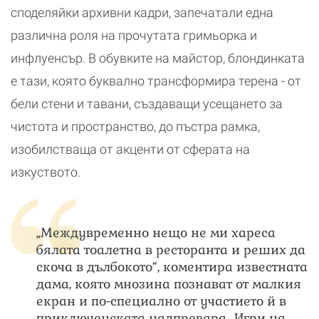
споделяйки архивни кадри, запечатали една
различна роля на прочутата гримьорка и
инфлуенсър. В обувките на майстор, блондинката
е тази, която буквално трансформира терена - от
бели стени и тавани, създаващи усещането за
чистота и пространство, до пъстра рамка,
изобилстваща от акценти от сферата на
изкуството.
„Междувременно нещо не ми хареса
бялата тоалетна в ресторанта и реших да
скоча в дълбокото“, коментира известната
дама, която мнозина познават от малкия
екран и по-специално от участието й в
приключенската надпревара „Игри на