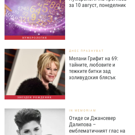
за 10 август, понеделник
НУМЕРОЛОГИЯ
ДНЕС ПРАЗНУВАТ
Мелани Грифит на 69:
тайните, любовите и
тежките битки зад
холивудския блясък
ЗВЕЗДЕН РОЖДЕНИК
IN MEMORIAM
Отиде си Джансевер
Далипова –
емблематичният глас на