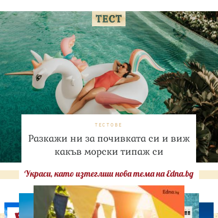
ТЕСТОВЕ
Разкажи ни за почивката си и виж
какъв морски типаж си
Украси, като изтеглиш нова тема на Edna.bg
Оферти