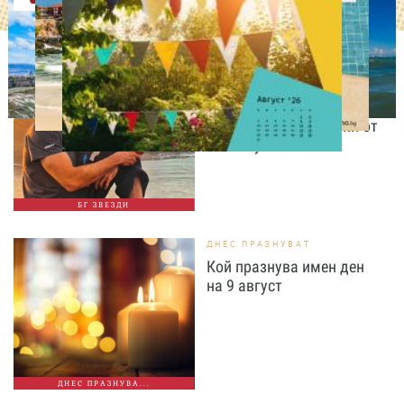
ИЗВЕСТНИ
Даниел Петканов покори
Африка: пингвини, акули
и незабравими гледки от
Кейптаун
БГ ЗВЕЗДИ
ДНЕС ПРАЗНУВАТ
Кой празнува имен ден
на 9 август
ДНЕС ПРАЗНУВА...