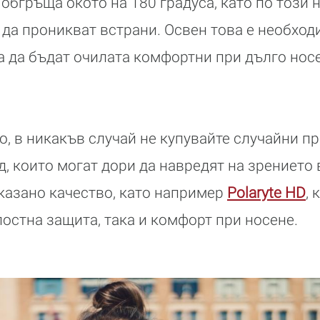
 обгръща окото на 180 градуса, като по този
 да проникват встрани. Освен това е необход
а да бъдат очилата комфортни при дълго носен
о, в никакъв случай не купувайте случайни п
, които могат дори да навредят на зрението 
казано качество, като например
Polaryte HD
,
лостна защита, така и комфорт при носене.