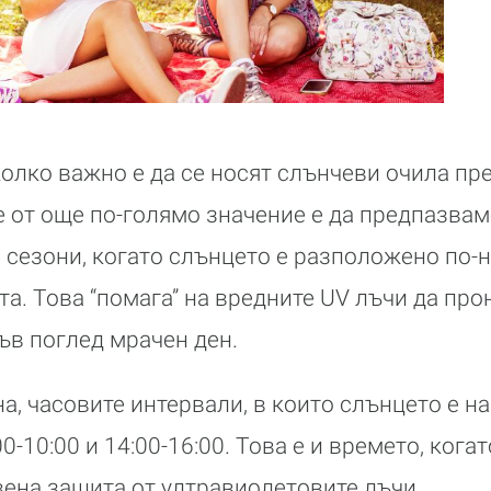
колко важно е да се носят слънчеви очила пре
че от още по-голямо значение е да предпазвам
 сезони, когато слънцето е разположено по-н
та. Това “помага” на вредните UV лъчи да про
ръв поглед мрачен ден.
а, часовите интервали, в които слънцето е н
0-10:00 и 14:00-16:00. Това е и времето, кога
вена защита от ултравиолетовите лъчи.