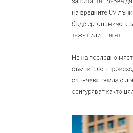
защита, тя трябва да
на вредните UV лъчи
бъде ергономичен, з
тежат или стягат.
Не на последно мяст
съмнителен произход
слънчеви очила с до
осигуряват както ця