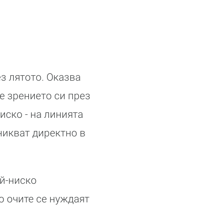
з лятото. Оказва
е зрението си през
иско - на линията
никват директно в
ай-ниско
то очите се нуждаят