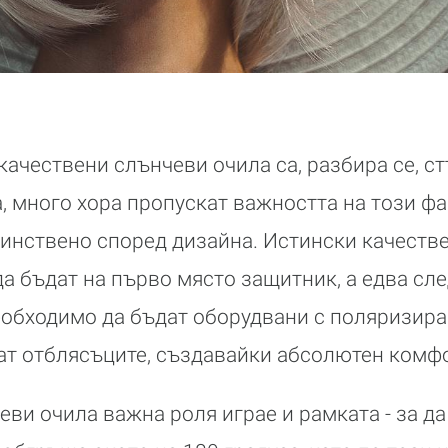
качествени слънчеви очила са, разбира се, ст
, много хора пропускат важността на този фа
динствено според дизайна. Истински качеств
а бъдат на първо място защитник, а едва след
еобходимо да бъдат оборудвани с поляризира
т отблясъците, създавайки абсолютен комфо
еви очила важна роля играе и рамката - за д