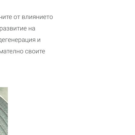
чите от влиянието
 развитие на
дегенерация и
имателно своите