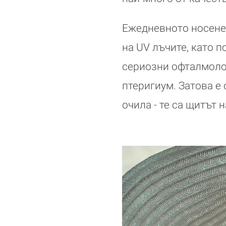
Ежедневното носене 
на UV лъчите, като п
сериозни офталмолог
птеригиум. Затова е
очила - те са щитът 