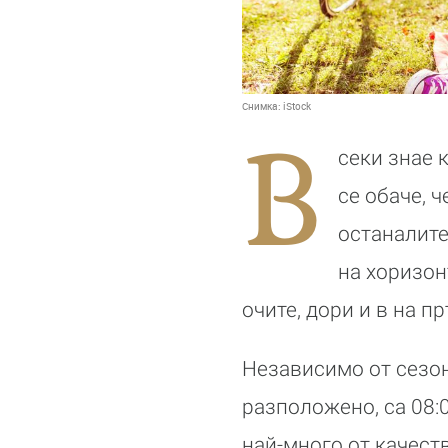
Снимка:
iStock
В
секи знае 
се обаче, 
останалите
на хоризон
очите, дори и в на п
Независимо от сезон
разположено, са 08:0
най-много от качест