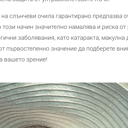
на слънчеви очила гарантирано предпазва о
о този начин значително намалява и риска от
ични заболявания, като катаракта, макулна 
 от първостепенно значение да подберете вн
на вашето зрение!