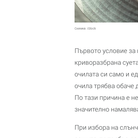
Снимка:
iStock
Първото условие за 
криворазбрана суета
очилата си само и е
очила трябва обаче д
По тази причина е н
значително намалява
При избора на слънч