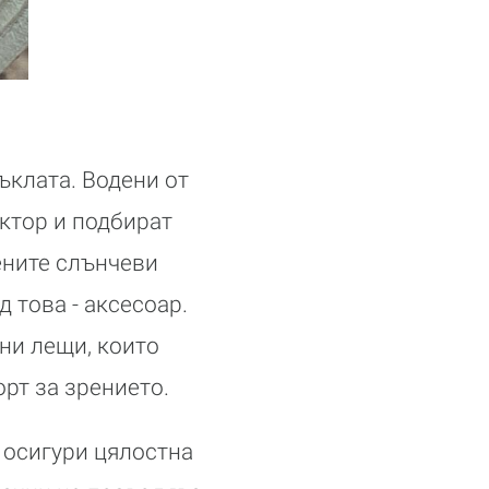
ъклата. Водени от
ктор и подбират
ените слънчеви
 това - аксесоар.
ни лещи, които
рт за зрението.
а осигури цялостна