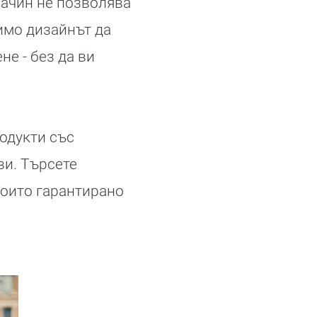
 начин не позволява
имо дизайнът да
е - без да ви
родукти със
ви. Търсете
 които гарантирано