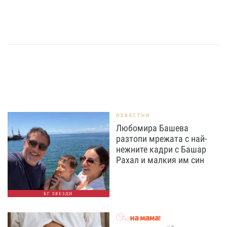
ИЗВЕСТНИ
Любомира Башева
разтопи мрежата с най-
нежните кадри с Башар
Рахал и малкия им син
БГ ЗВЕЗДИ