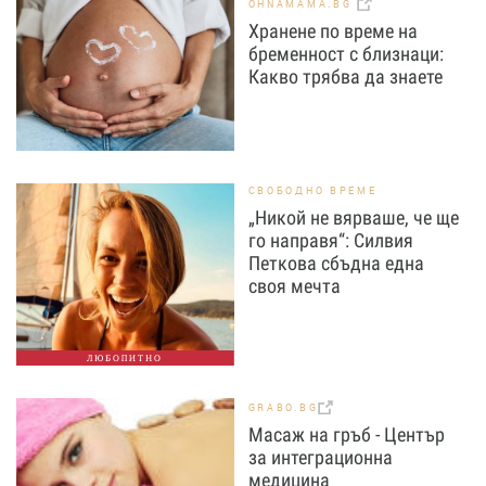
OHNAMAMA.BG
Хранене по време на
бременност с близнаци:
Какво трябва да знаете
СВОБОДНО ВРЕМЕ
„Никой не вярваше, че ще
го направя“: Силвия
Петкова сбъдна една
своя мечта
ЛЮБОПИТНО
GRABO.BG
Масаж на гръб - Център
за интеграционна
медицина