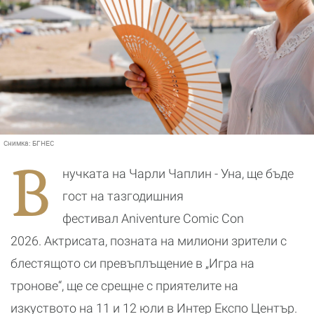
Снимка:
БГНЕС
В
нучката на Чарли Чаплин - Уна, ще бъде
гост на тазгодишния
фестивал Aniventure Comic Con
2026. Актрисата, позната на милиони зрители с
блестящото си превъплъщение в „Игра на
тронове“, ще се срещне с приятелите на
изкуството на 11 и 12 юли в Интер Експо Център.