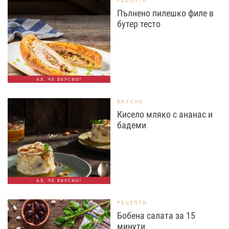
РЕЦЕПТИ
Пълнено пилешко филе в
бутер тесто
АХ, ЧЕ ВКУСНО!
ВКУСНО
Кисело мляко с ананас и
бадеми
АХ, ЧЕ ВКУСНО!
РЕЦЕПТИ
Бобена салата за 15
минути