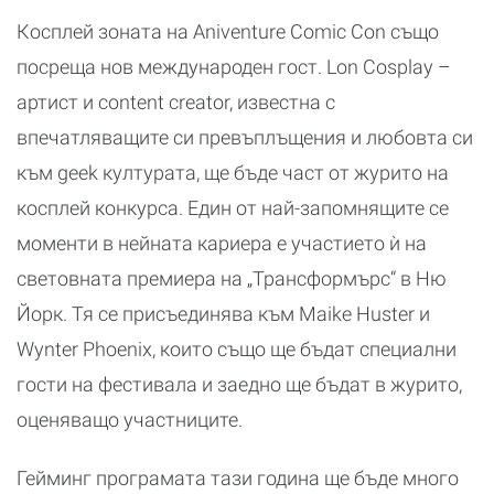
Косплей зоната на Aniventure Comic Con също
посреща нов международен гост. Lon Cosplay –
артист и content creator, известна с
впечатляващите си превъплъщения и любовта си
към geek културата, ще бъде част от журито на
косплей конкурса. Един от най-запомнящите се
моменти в нейната кариера е участието ѝ на
световната премиера на „Трансформърс“ в Ню
Йорк. Тя се присъединява към Maike Huster и
Wynter Phoenix, които също ще бъдат специални
гости на фестивала и заедно ще бъдат в журито,
оценяващо участниците.
Гейминг програмата тази година ще бъде много