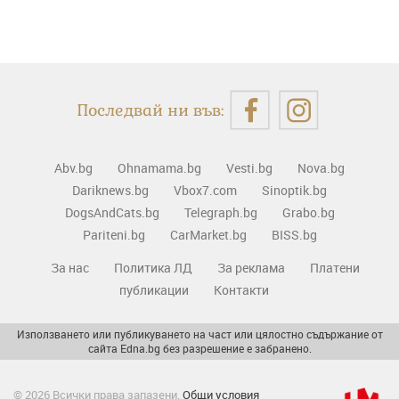
Последвай ни във:
Abv.bg
Ohnamama.bg
Vesti.bg
Nova.bg
Dariknews.bg
Vbox7.com
Sinoptik.bg
DogsAndCats.bg
Telegraph.bg
Grabo.bg
Pariteni.bg
CarMarket.bg
BISS.bg
За нас
Политика ЛД
За реклама
Платени
публикации
Контакти
Използването или публикуването на част или цялостно съдържание от
сайта Edna.bg без разрешение е забранено.
© 2026 Всички права запазени.
Общи условия