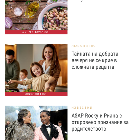
АХ, ЧЕ ВКУСНО!
ЛЮБОПИТНО
Тайната на добрата
вечеря не се крие в
сложната рецепта
ЛЮБОПИТНО
ИЗВЕСТНИ
A$AP Rocky и Риана с
откровено признание за
родителството