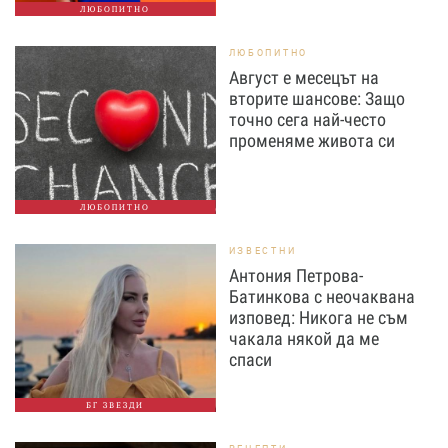
ЛЮБОПИТНО
ЛЮБОПИТНО
Август е месецът на
вторите шансове: Защо
точно сега най-често
променяме живота си
ЛЮБОПИТНО
ИЗВЕСТНИ
Антония Петрова-
Батинкова с неочаквана
изповед: Никога не съм
чакала някой да ме
спаси
БГ ЗВЕЗДИ