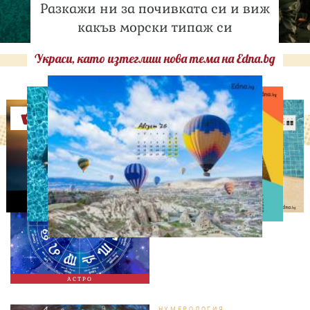
Разкажи ни за почивката си и виж
какъв морски типаж си
Украси, като изтеглиш нова тема на Edna.bg
Оферти
АСТРОЛОГИЯ
Дневен хороскоп за 6
август, четвъртък
АСТРО
НУМЕРОЛОГИЯ