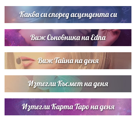
Димов издадоха своето любимо място
Каква си според асцендента си
Виж Съновника на Edna
Виж Тайна на деня
Изтегли Късмет на деня
Изтегли Карта Таро на деня