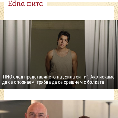
Edna пита
TINO след представянето на „Била си ти“: Ако искаме
да се опознаем, трябва да се срещнем с болката