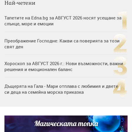
Най-четени
Тапетите на Edna.bg за АВГУСТ 2026 носят усещане за
слънце, море и емоции
Преображение Господне: Какви са поверията за този
свят ден
Хороскоп за АВГУСТ 2026 г.: Нови възможности, важни
решения и емоционален баланс
Дъщерята на Гала - Мари отплава с любимия и двете
си деца на семейна морска приказка
Дъщерята на Тодор Батков вдигна сватба, Стоичков и
Братя Аргирови я изненадаха с песен
Магическата топка
„Тук сме най-щастливи“: Радина Кърджилова и Пламен