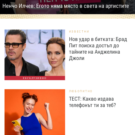
Ненчо Илчев: Егото няма място в света на артистите
ИЗВЕСТНИ
Нов удар в битката: Брад
Пит поиска достъп до
тайните на Анджелина
Джоли
ЕКСКЛУЗИВНО
ЛЮБОПИТНО
ТЕСТ: Какво издава
телефонът ти за теб?