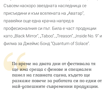
Съвсем наскоро звездната наследница се
присъедини и към вселената на „Аватар“,
правейки още една крачка напред в
професионалния си път. Била е част продукции
като „Black Mirror”, „Taboo”, „Treason”, „Inside No. 9” и
филма за Джеймс Бонд “Quantum of Solace”.
По време на двата дни от фестивала тя
ще има среща с фенове и специален
панел на главната сцена, където ще
разкаже повече за работата си по едни от
най-успешните съвременни продукции.