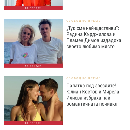
БГ ЗВЕЗДИ
СВОБОДНО ВРЕМЕ
„Тук сме най-щастливи“:
Радина Кърджилова и
Пламен Димов издадоха
своето любимо място
БГ ЗВЕЗДИ
СВОБОДНО ВРЕМЕ
Палатка под звездите!
Юлиан Костов и Мирела
Илиева избраха най-
романтичната почивка
БГ ЗВЕЗДИ