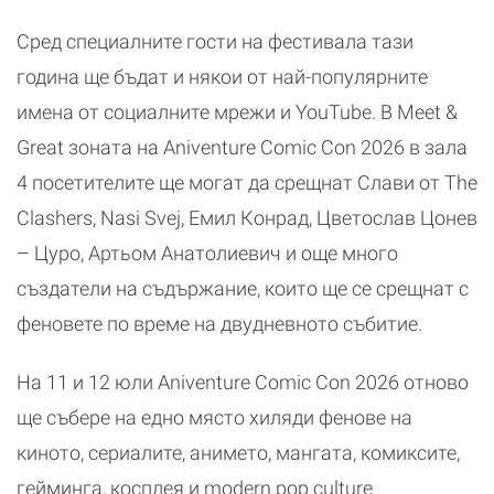
Сред специалните гости на фестивала тази
година ще бъдат и някои от най-популярните
имена от социалните мрежи и YouTube. В Meet &
Great зоната на Aniventure Comic Con 2026 в зала
4 посетителите ще могат да срещнат Слави от The
Clashers, Nasi Svej, Емил Конрад, Цветослав Цонев
– Цуро, Артьом Анатолиевич и още много
създатели на съдържание, които ще се срещнат с
феновете по време на двудневното събитие.
На 11 и 12 юли Aniventure Comic Con 2026 отново
ще събере на едно място хиляди фенове на
киното, сериалите, анимето, мангата, комиксите,
гейминга, косплея и modern pop culture