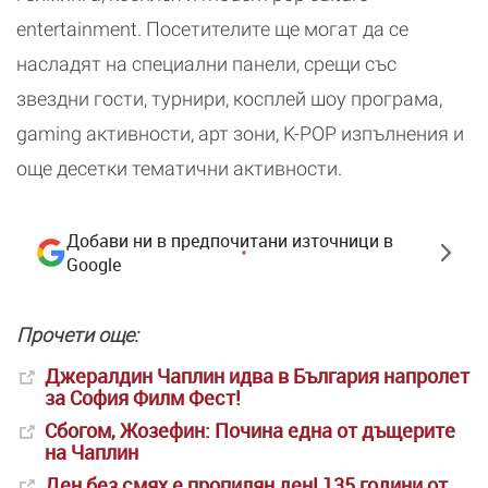
entertainment. Посетителите ще могат да се
насладят на специални панели, срещи със
звездни гости, турнири, косплей шоу програма,
gaming активности, арт зони, K-POP изпълнения и
още десетки тематични активности.
Добави ни в предпочитани източници в
Google
Прочети още:
Джералдин Чаплин идва в България напролет
за София Филм Фест!
Сбогом, Жозефин: Почина една от дъщерите
на Чаплин
Ден без смях е пропилян ден! 135 години от