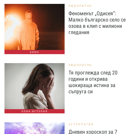
ЛЮБОПИТНО
Феноменът „Одисея“:
Малко българско село се
озова в клип с милиони
гледания
КИНО
ЛЮБОПИТНО
Тя проглежда след 20
години и открива
шокираща истина за
съпруга си
EDNA ИСТОРИЯ
АСТРОЛОГИЯ
Дневен хороскоп за 7