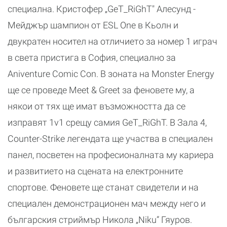
специална. Кристофер „GeT_RiGhT" Алесунд -
Мейджър шампион от ESL One в Кьолн и
двукратен носител на отличието за номер 1 играч
в света пристига в София, специално за
Aniventure Comic Con. В зоната на Monster Energy
ще се проведе Meet & Greet за феновете му, а
някои от тях ще имат възможността да се
изправят 1v1 срещу самия GeT_RiGhT. В Зала 4,
Counter-Strike легендата ще участва в специален
панел, посветен на професионалната му кариера
и развитието на сцената на електронните
спортове. Феновете ще станат свидетели и на
специален демонстрационен мач между него и
българския стриймър Никола „Niku” Гяуров.