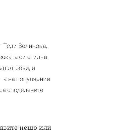
- Теди Велинова,
еската си стилна
ел от рози, и
ата на популярния
 са споделените
равите нещо или