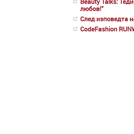
Beauty Talks: Тед
любов!"
След изповедта н
CodeFashion RUN