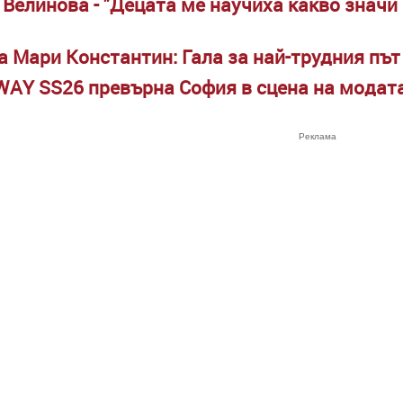
и Велинова - "Децата ме научиха какво знач
а Мари Константин: Гала за най-трудния път
WAY SS26 превърна София в сцена на модат