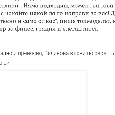
стливи… Няма подходящ момент за това -
е чакайте някой да го направи за вас! 
твено и само от вас“, пише топмоделът,
ер за финес, грация и елегантност.
вално и преносно, Велинова върви по своя път
 си.