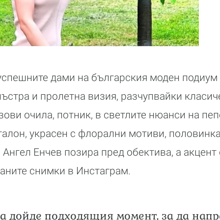
-успешните дами на българския моден подиум 
пъстра и пролетна визия, разчупвайки класич
зови очила, потник, в светлите нюанси на пеп
талон, украсен с флорални мотиви, половинк
 Ангел Енчев позира пред обектива, а акцент
аните снимки в Инстаграм.
да дойде подходящия момент, за да нап