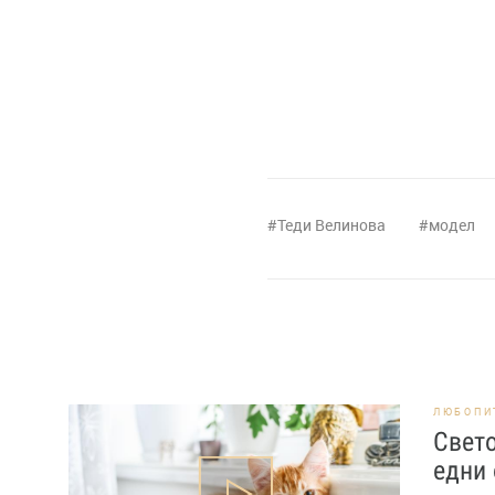
Теди Велинова
модел
ЛЮБОПИ
Свето
едни 