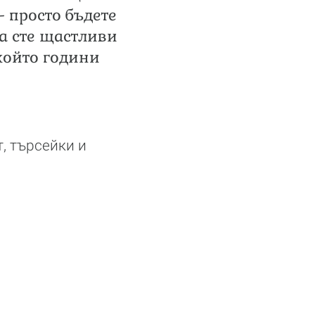
 просто бъдете
Да сте щастливи
 който години
, търсейки и