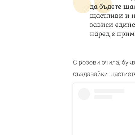
да бъдете ща
щастливи и н
зависи единс
наред е прим
С розови очила, бук
създавайки щастието