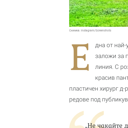
Снимка:
Instagram/Screenshots
Е
дна от най
заложи за 
линия. С ро
красив пан
пластичен хирург д-р
редове под публикув
„Не чакайте 