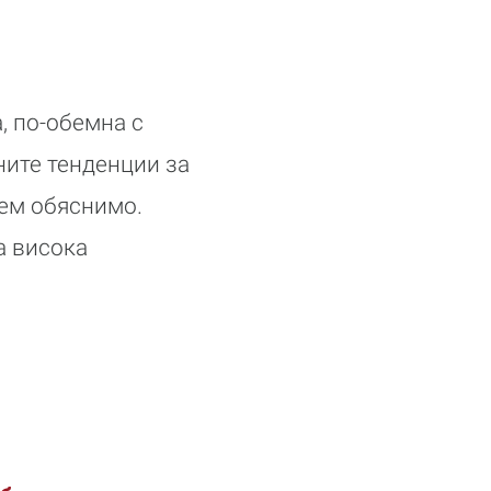
, по-обемна с
ните тенденции за
сем обяснимо.
а висока