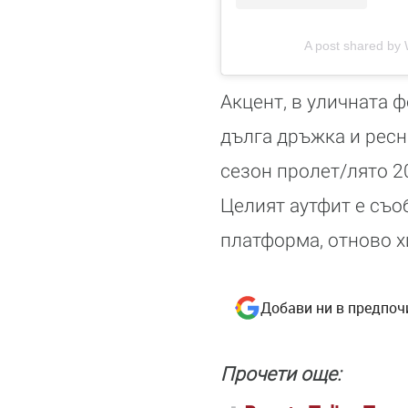
A post shared by
Акцент, в уличната ф
дълга дръжка и ресн
сезон пролет/лято 2
Целият аутфит е съо
платформа, отново х
Добави ни в предпоч
Прочети още: