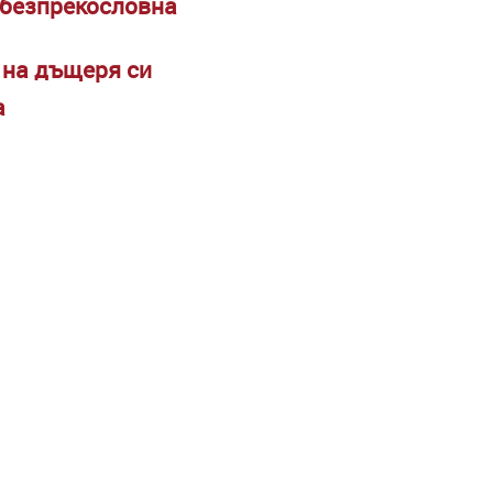
и безпрекословна
 на дъщеря си
а