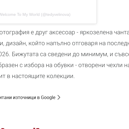
 Welcome To My World (@tedyvelinova)
отография е друг аксесоар - яркозелена чанта
и, дизайн, който напълно отговаря на послед
026. Бижутата са сведени до минимум, и съв
бразен с избора на обувки - отворени чехли н
ит в настоящите колекции.
итани източници в Google