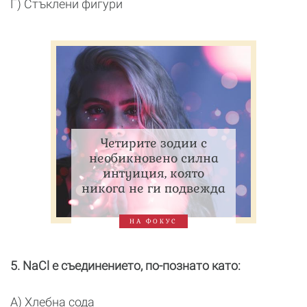
Г) Стъклени фигури
Четирите зодии с
необикновено силна
интуиция, която
никога не ги подвежда
НА ФОКУС
5. NaCl е съединението, по-познато като:
А) Хлебна сода