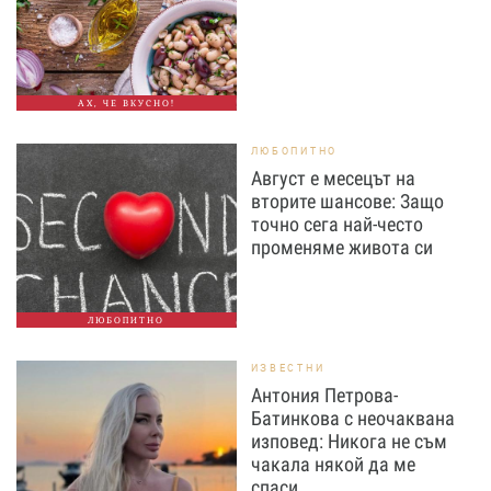
АХ, ЧЕ ВКУСНО!
ЛЮБОПИТНО
Август е месецът на
вторите шансове: Защо
точно сега най-често
променяме живота си
ЛЮБОПИТНО
ИЗВЕСТНИ
Антония Петрова-
Батинкова с неочаквана
изповед: Никога не съм
чакала някой да ме
спаси