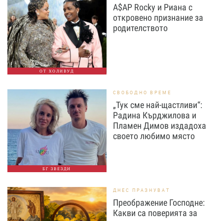
A$AP Rocky и Риана с
откровено признание за
родителството
ОТ ХОЛИВУД
СВОБОДНО ВРЕМЕ
„Тук сме най-щастливи“:
Радина Кърджилова и
Пламен Димов издадоха
своето любимо място
БГ ЗВЕЗДИ
ДНЕС ПРАЗНУВАТ
Преображение Господне:
Какви са поверията за