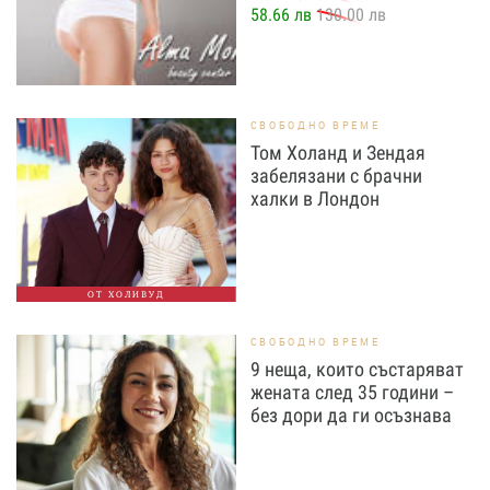
58.66 лв
130.00 лв
СВОБОДНО ВРЕМЕ
Том Холанд и Зендая
забелязани с брачни
халки в Лондон
ОТ ХОЛИВУД
СВОБОДНО ВРЕМЕ
9 неща, които състаряват
жената след 35 години –
без дори да ги осъзнава