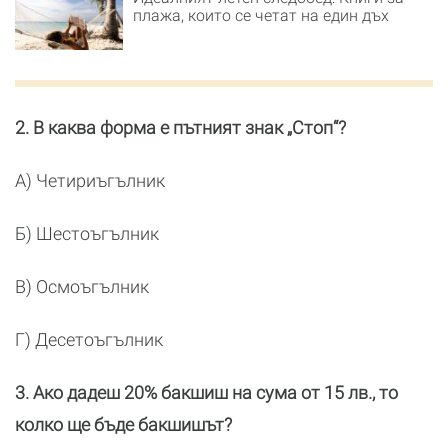
плажа, които се четат на един дъх
2. В каква форма е пътният знак „Стоп“?
А) Четириъгълник
Б) Шестоъгълник
В) Осмоъгълник
Г) Десетоъгълник
3. Ако дадеш 20% бакшиш на сума от 15 лв., то
колко ще бъде бакшишът?