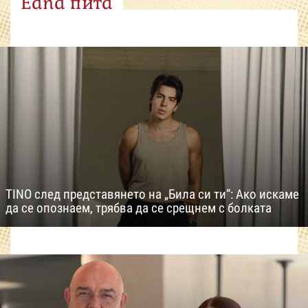
Edna пита
TINO след представянето на „Била си ти“: Ако искаме
да се опознаем, трябва да се срещнем с болката