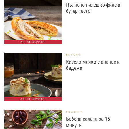
Пълнено пилешко филе в
бутер тесто
АХ, ЧЕ ВКУСНО!
ВКУСНО
Кисело мляко с ананас и
бадеми
АХ, ЧЕ ВКУСНО!
РЕЦЕПТИ
Бобена салата за 15
минути