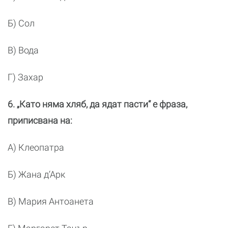
Б) Сол
В) Вода
Г) Захар
6. „Като няма хляб, да ядат пасти“ е фраза,
приписвана на:
А) Клеопатра
Б) Жана д‘Арк
В) Мария Антоанета