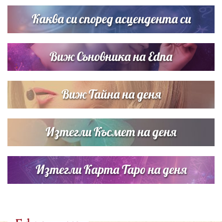
Братя Аргирови я изненадаха с песен
Каква си според асцендента си
Виж Съновника на Edna
Виж Тайна на деня
Изтегли Късмет на деня
Изтегли Карта Таро на деня