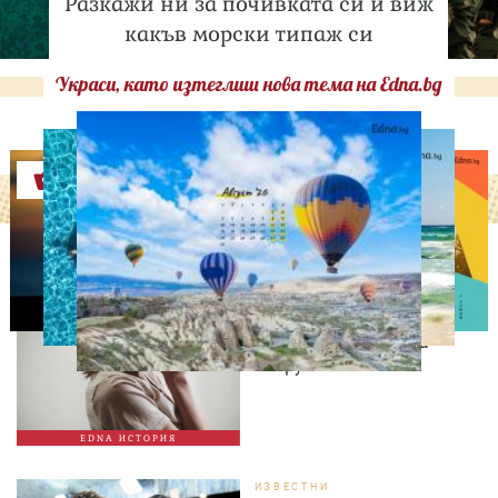
Разкажи ни за почивката си и виж
какъв морски типаж си
Украси, като изтеглиш нова тема на Edna.bg
Оферти
ЛЮБОПИТНО
Тя проглежда след 20
години и открива
шокираща истина за
съпруга си
EDNA ИСТОРИЯ
ИЗВЕСТНИ