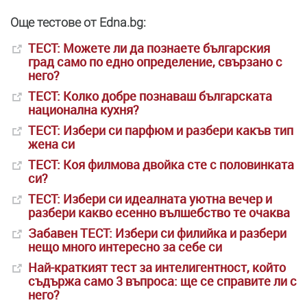
Още тестове от Edna.bg:
ТЕСТ: Можете ли да познаете българския
град само по едно определение, свързано с
него?
ТЕСТ: Колко добре познаваш българската
национална кухня?
ТЕСТ: Избери си парфюм и разбери какъв тип
жена си
ТЕСТ: Коя филмова двойка сте с половинката
си?
ТЕСТ: Избери си идеалната уютна вечер и
разбери какво есенно вълшебство те очаква
Забавен ТЕСТ: Избери си филийка и разбери
нещо много интересно за себе си
Най-краткият тест за интелигентност, който
съдържа само 3 въпроса: ще се справите ли с
него?