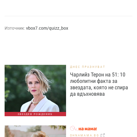
Източник:
vbox7.com/quizz_box
ДНЕС ПРАЗНУВАТ
Чарлийз Терон на 51: 10
любопитни факта за
звездата, която не спира
да вдъхновява
ЗВЕЗДЕН РОЖДЕНИК
OHNAMAMA.BG