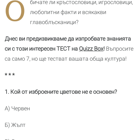
О
бичате ли кръстословици, игрословици,
романтичната
к
почивка
б
любопитни факти и всякакви
главоблъсканици?
Днес ви предизвикваме да изпробвате знанията
си с този интересен ТЕСТ на
Quizz Box
!
Въпросите
са само 7, но ще тестват вашата обща култура!
* * *
1. Кой от изброените цветове не е основен?
А) Червен
Б) Жълт