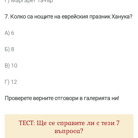
Г) Маргарет Тачър
7. Колко са нощите на еврейския празник Ханука?
А) 6
Б) 8
В) 10
Г) 12
Проверете верните отговори в галерията ни!
ТЕСТ: Ще се справите ли с тези 7
въпроса?