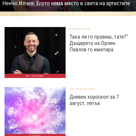
Ненчо Илчев: Егото няма място в света на артистите
ИЗВЕСТНИ
Така ли го правиш, тате?“
Дъщерята на Орлин
Павлов го имитира
БГ ЗВЕЗДИ
АСТРОЛОГИЯ
Дневен хороскоп за 7
август, петък