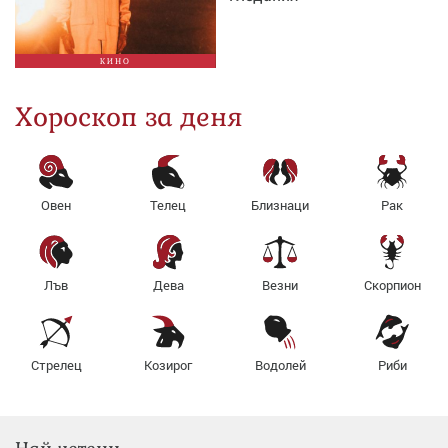
КИНО
Хороскоп за деня
Овен
Телец
Близнаци
Рак
Лъв
Дева
Везни
Скорпион
Стрелец
Козирог
Водолей
Риби