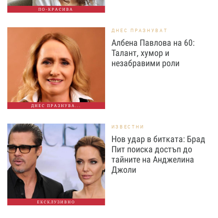
ПО-КРАСИВА
ДНЕС ПРАЗНУВАТ
Албена Павлова на 60:
Талант, хумор и
незабравими роли
ДНЕС ПРАЗНУВА...
ИЗВЕСТНИ
Нов удар в битката: Брад
Пит поиска достъп до
тайните на Анджелина
Джоли
ЕКСКЛУЗИВНО