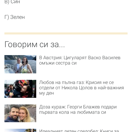
В) Син
Г) Зелен
Говорим си за...
В Австрия: Цигуларят Васко Василев
омъжи сестра си
Любов на пълна газ: Крисия не се
отдели от Никола Цолов в най-важния
му ден
Доза кураж: Георги Блажев подари
първата кола на любимата си
Идеалният летен следобед: Книги за