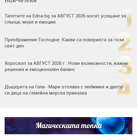
Най-четени
Тапетите на Edna.bg за АВГУСТ 2026 носят усещане за
слънце, море и емоции
Преображение Господне: Какви са поверията за този
свят ден
Хороскоп за АВГУСТ 2026 г.: Нови възможности, важни
решения и емоционален баланс
Дъщерята на Гала - Мари отплава с любимия и двете
си деца на семейна морска приказка
„Тук сме най-щастливи“: Радина Кърджилова и Пламен
Димов издадоха своето любимо място
Магическата топка
Дъщерята на Тодор Батков вдигна сватба, Стоичков и