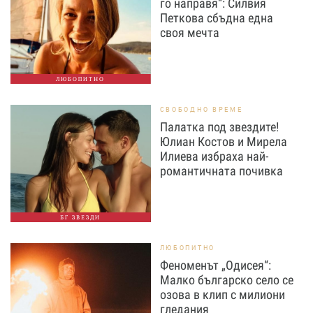
го направя“: Силвия
Петкова сбъдна една
своя мечта
ЛЮБОПИТНО
СВОБОДНО ВРЕМЕ
Палатка под звездите!
Юлиан Костов и Мирела
Илиева избраха най-
романтичната почивка
БГ ЗВЕЗДИ
ЛЮБОПИТНО
Феноменът „Одисея“:
Малко българско село се
озова в клип с милиони
гледания