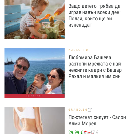
Защо детето трябва да
играе навън всеки ден:
Ползи, които ще ви
изненадат
ИЗВЕСТНИ
Любомира Башева
разтопи мрежата с най-
нежните кадри с Башар
Рахал и малкия им син
БГ ЗВЕЗДИ
GRABO.BG
По-стегнат силует - Салон
Алма Морел
29.99 €
66.47 €