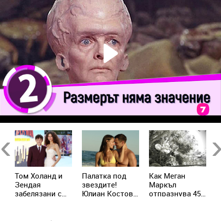
Previous
Ne
Том Холанд и
Палатка под
Как Меган
Х
Зендая
звездите!
Маркъл
т
забелязани с
Юлиан Костов
отпразнува 45-
с
до
брачни халки в
и Мирела
ия си рожден
м
а
Лондон
Илиева избраха
ден с принц
п
най-
Хари
с