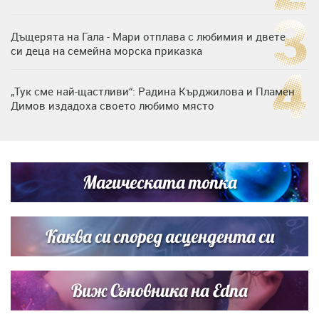
Дъщерята на Гала - Мари отплава с любимия и двете
си деца на семейна морска приказка
„Тук сме най-щастливи“: Радина Кърджилова и Пламен
Димов издадоха своето любимо място
Любомира Башева разтопи мрежата с най-нежните
кадри с Башар Рахал и малкия им син
Магическата топка
Дъщерята на Тодор Батков вдигна сватба, Стоичков и
Братя Аргирови я изненадаха с песен
Каква си според асцендента си
Виж Съновника на Edna