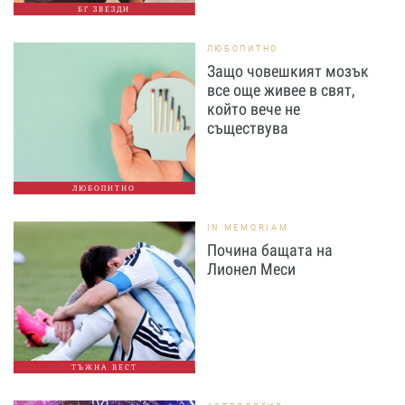
БГ ЗВЕЗДИ
ЛЮБОПИТНО
Защо човешкият мозък
все още живее в свят,
който вече не
съществува
ЛЮБОПИТНО
IN MEMORIAM
Почина бащата на
Лионел Меси
ТЪЖНА ВЕСТ