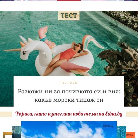
ТЕСТОВЕ
Разкажи ни за почивката си и виж
какъв морски типаж си
Украси, като изтеглиш нова тема на Edna.bg