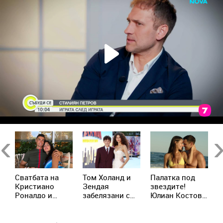
Previous
Ne
Сватбата на
Том Холанд и
Палатка под
К
д
Кристиано
Зендая
звездите!
М
р
Роналдо и
забелязани с
Юлиан Костов
о
Джорджина:
брачни халки в
и Мирела
и
Ще има ли
Лондон
Илиева избраха
д
церемония
най-
Х