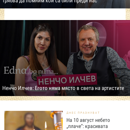
трябва да помним кои са били преди нас
Ненчо Илчев: Егото няма място в света на артистите
ДНЕС ПРАЗНУВАТ
На 10 август небето
„плаче“: красивата