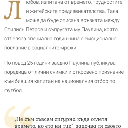
Л
юбов, изпитана от времето, трудностите
днес?
романтичната
почивка
и житейските предизвикателства. Така
може да бъде описана връзката между
Стилиян Петров и съпругата му Паулина, която
отбеляза специална годишнина с емоционално
послание в социалните мрежи.
По повод 25 години заедно Паулина публикува
поредица от лични снимки и откровено признание
към бившия капитан на националния отбор по
футбол.
„Не съм съвсем сигурна къде отлетя
времето, но ето ни тук“, започва тя своето