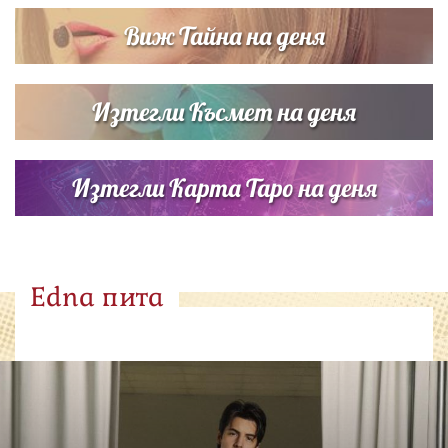
Виж Тайна на деня
Изтегли Късмет на деня
Изтегли Карта Таро на деня
Edna пита