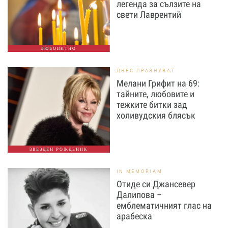
легенда за сълзите на
свети Лаврентий
ЛЮБОПИТНО
ДНЕС ПРАЗНУВАТ
Мелани Грифит на 69:
тайните, любовите и
тежките битки зад
холивудския блясък
ЗВЕЗДЕН РОЖДЕНИК
IN MEMORIAM
Отиде си Джансевер
Далипова –
емблематичният глас на
арабеска