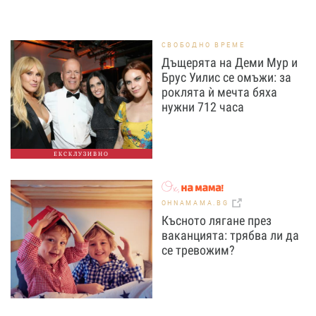
СВОБОДНО ВРЕМЕ
Дъщерята на Деми Мур и
Брус Уилис се омъжи: за
роклята ѝ мечта бяха
нужни 712 часа
ЕКСКЛУЗИВНО
OHNAMAMA.BG
Късното лягане през
ваканцията: трябва ли да
се тревожим?