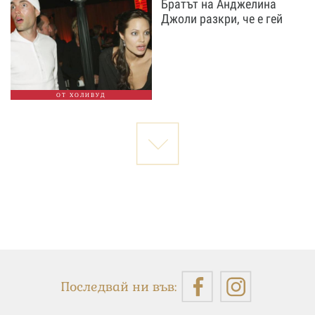
Братът на Анджелина
Джоли разкри, че е гей
ОТ ХОЛИВУД
Последвай ни във: