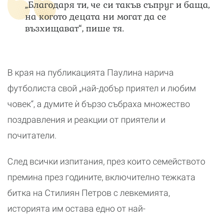
„Благодаря ти, че си такъв съпруг и баща,
на когото децата ни могат да се
възхищават“, пише тя.
В края на публикацията Паулина нарича
футболиста свой „най-добър приятел и любим
човек“, а думите ѝ бързо събраха множество
поздравления и реакции от приятели и
почитатели.
След всички изпитания, през които семейството
премина през годините, включително тежката
битка на Стилиян Петров с левкемията,
историята им остава едно от най-