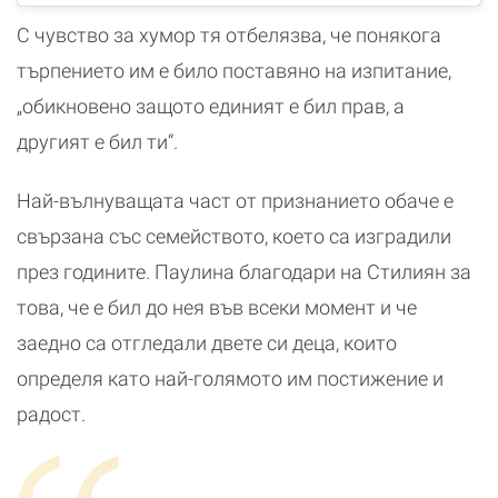
С чувство за хумор тя отбелязва, че понякога
търпението им е било поставяно на изпитание,
„обикновено защото единият е бил прав, а
другият е бил ти“.
Най-вълнуващата част от признанието обаче е
свързана със семейството, което са изградили
през годините. Паулина благодари на Стилиян за
това, че е бил до нея във всеки момент и че
заедно са отгледали двете си деца, които
определя като най-голямото им постижение и
радост.