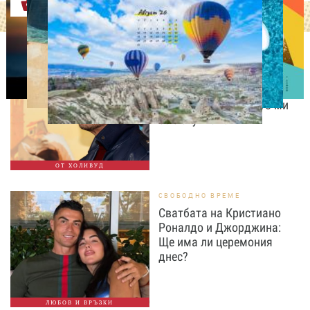
Оферти
ИЗВЕСТНИ
Антонио Бандерас:
Инфарктът беше най-
хубавото нещо, което ми
се е случвало
ОТ ХОЛИВУД
СВОБОДНО ВРЕМЕ
Сватбата на Кристиано
Роналдо и Джорджина:
Ще има ли церемония
днес?
ЛЮБОВ И ВРЪЗКИ