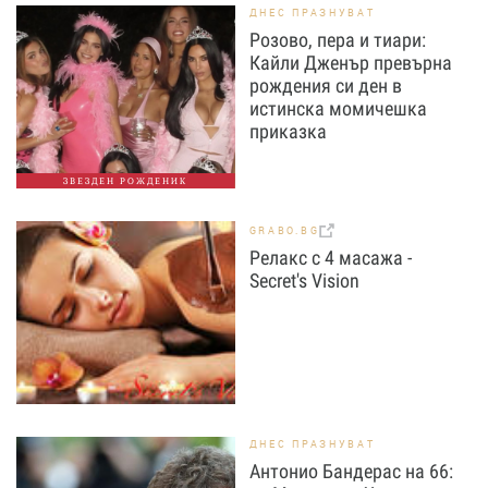
ДНЕС ПРАЗНУВАТ
Розово, пера и тиари:
Кайли Дженър превърна
рождения си ден в
истинска момичешка
приказка
ЗВЕЗДЕН РОЖДЕНИК
GRABO.BG
Релакс с 4 масажа -
Secret's Vision
ДНЕС ПРАЗНУВАТ
Антонио Бандерас на 66: