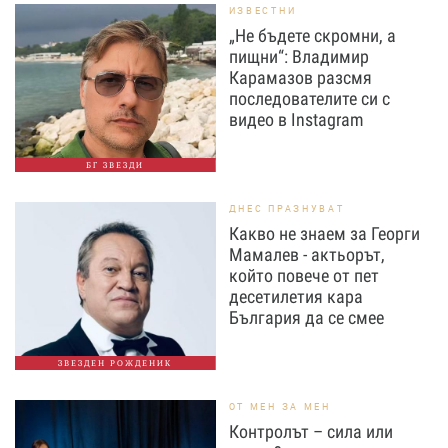
ИЗВЕСТНИ
„Не бъдете скромни, а
пищни“: Владимир
Карамазов разсмя
последователите си с
видео в Instagram
БГ ЗВЕЗДИ
ДНЕС ПРАЗНУВАТ
Какво не знаем за Георги
Мамалев - актьорът,
който повече от пет
десетилетия кара
България да се смее
ЗВЕЗДЕН РОЖДЕНИК
ОТ МЕН ЗА МЕН
Контролът – сила или