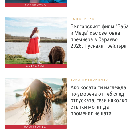
ЛЮБОПИТНО
ЛЮБОПИТНО
Българският филм "Баба
и Меца" със световна
премиера в Сараево
2026. Пуснаха трейлъра
АКТУАЛНО
EDNA ПРЕПОРЪЧВА
Ако косата ти изглежда
по-уморена от теб след
отпуската, тези няколко
стъпки могат да
променят нещата
ПО-КРАСИВА