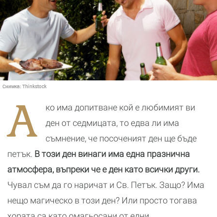
Снимка:
Thinkstock
А
ко има допитване кой е любимият ви
ден от седмицата, то едва ли има
съмнение, че посоченият ден ще бъде
петък.
В този ден винаги има една празнична
атмосфера, въпреки че е ден като всички други.
Чувал съм да го наричат и Св. Петък. Защо? Има
нещо магическо в този ден? Или просто тогава
хората са като омагьосани от едни