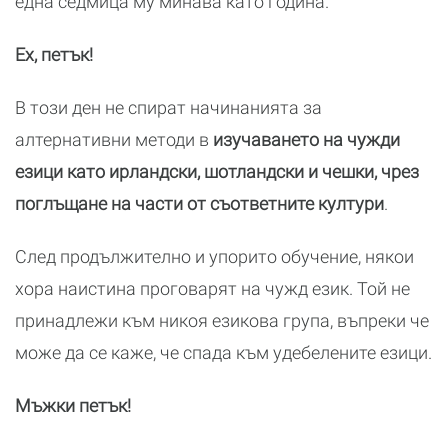
една седмица му минава като година.
Ех, петък!
В този ден не спират начинанията за
алтернативни методи в
изучаването на чужди
езици като ирландски, шотландски и чешки, чрез
поглъщане на части от съответните култури
.
След продължително и упорито обучение, някои
хора наистина проговарят на чужд език. Той не
принадлежи към никоя езикова група, въпреки че
може да се каже, че спада към удебелените езици.
Мъжки петък!