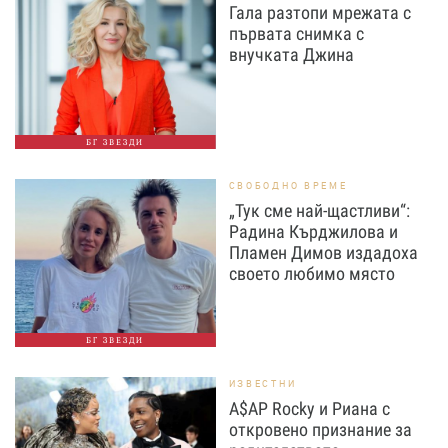
Гала разтопи мрежата с
първата снимка с
внучката Джина
БГ ЗВЕЗДИ
СВОБОДНО ВРЕМЕ
„Тук сме най-щастливи“:
Радина Кърджилова и
Пламен Димов издадоха
своето любимо място
БГ ЗВЕЗДИ
ИЗВЕСТНИ
A$AP Rocky и Риана с
откровено признание за