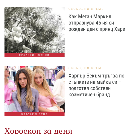
СВОБОДНО ВРЕМЕ
Как Меган Маркъл
отпразнува 45-ия си
рожден ден с принц Хари
КРАЛСКИ НОВИНИ
СВОБОДНО ВРЕМЕ
Харпър Бекъм тръгва по
стъпките на майка си –
подготвя собствен
козметичен бранд
БЛЯСЪК И СТИЛ
Хороскоп за деня