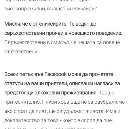
високопромилни, вълшебни еликсири?
Мисля, че е от еликсирите. Tе водят до
свръхестествени прояви в човешкото поведение.
Свръхестествени в смисъл, че нещата са повече
от естествени.
Всеки петък във Facebook може да прочетете
статуси на ваши приятели, описващи нагласи за
предстоящи алкохолни преживявания.
Това е
притеснително. Някои хора още не са разбрали, че
ако спрат да пият, ще си удължат живота. Има и
доказателство за това - който е спрял да пие,