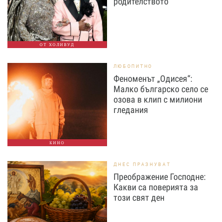
родителството
ОТ ХОЛИВУД
ЛЮБОПИТНО
Феноменът „Одисея“:
Малко българско село се
озова в клип с милиони
гледания
КИНО
ДНЕС ПРАЗНУВАТ
Преображение Господне:
Какви са поверията за
този свят ден