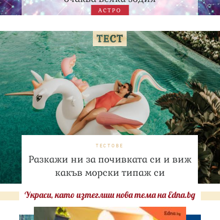
АСТРО
ТЕСТОВЕ
Разкажи ни за почивката си и виж
какъв морски типаж си
Украси, като изтеглиш нова тема на Edna.bg