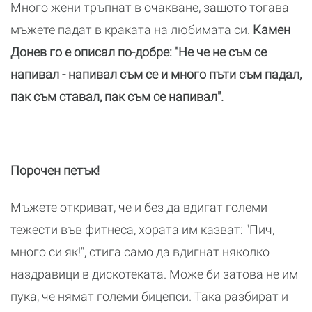
Много жени тръпнат в очакване, защото тогава
мъжете падат в краката на любимата си.
Камен
Донев го е описал по-добре: "Не че не съм се
напивал - напивал съм се и много пъти съм падал,
пак съм ставал, пак съм се напивал".
Порочен петък!
Мъжете откриват, че и без да вдигат големи
тежести във фитнеса, хората им казват: "Пич,
много си як!", стига само да вдигнат няколко
наздравици в дискотеката. Може би затова не им
пука, че нямат големи бицепси. Така разбират и