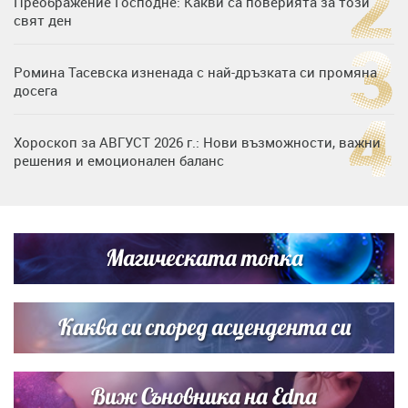
Преображение Господне: Какви са поверията за този
свят ден
Ромина Тасевска изненада с най-дръзката си промяна
досега
Хороскоп за АВГУСТ 2026 г.: Нови възможности, важни
решения и емоционален баланс
Дъщерята на Гала - Мари отплава с любимия и двете
си деца на семейна морска приказка
Магическата топка
Звездна ваканция в Майорка: Дженифър Анистън,
Кортни Кокс и Джим Къртис заедно на яхта
Каква си според асцендента си
Виж Съновника на Edna