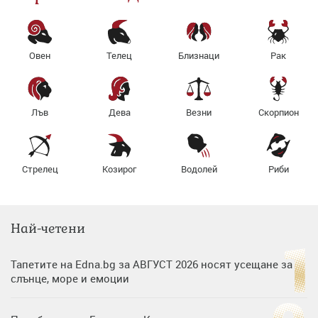
Овен
Телец
Близнаци
Рак
Лъв
Дева
Везни
Скорпион
Стрелец
Козирог
Водолей
Риби
Най-четени
Тапетите на Edna.bg за АВГУСТ 2026 носят усещане за
слънце, море и емоции