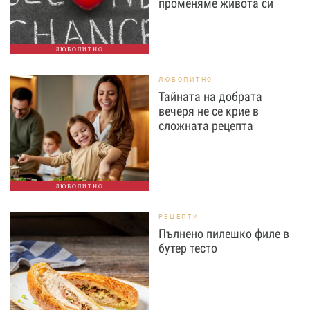
променяме живота си
ЛЮБОПИТНО
ЛЮБОПИТНО
Тайната на добрата
вечеря не се крие в
сложната рецепта
ЛЮБОПИТНО
РЕЦЕПТИ
Пълнено пилешко филе в
бутер тесто