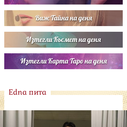
Виж Тайна на деня
Изтегли Късмет на деня
Изтегли Карта Таро на деня
Edna пита