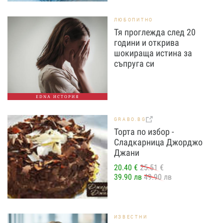
ЛЮБОПИТНО
Тя проглежда след 20
години и открива
шокираща истина за
съпруга си
EDNA ИСТОРИЯ
GRABO.BG
Торта по избор -
Сладкарница Джорджо
Джани
20.40 €
25.51 €
39.90 лв
49.90 лв
ИЗВЕСТНИ