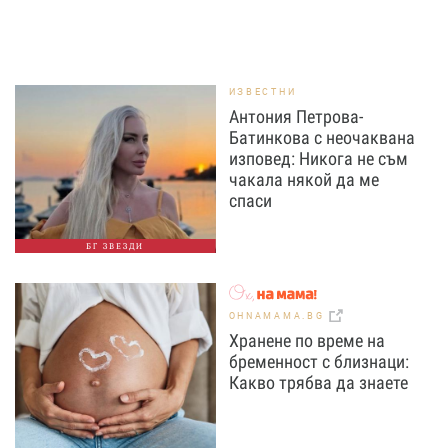
ИЗВЕСТНИ
Антония Петрова-
Батинкова с неочаквана
изповед: Никога не съм
чакала някой да ме
спаси
БГ ЗВЕЗДИ
OHNAMAMA.BG
Хранене по време на
бременност с близнаци:
Какво трябва да знаете