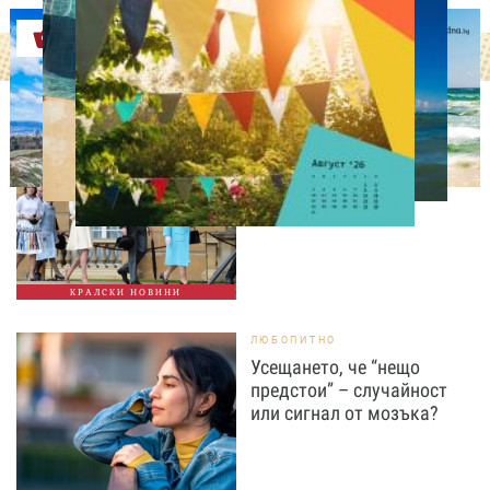
Оферти
СВОБОДНО ВРЕМЕ
Ново бебе в кралското
семейство
КРАЛСКИ НОВИНИ
ЛЮБОПИТНО
Усещането, че “нещо
предстои” – случайност
или сигнал от мозъка?