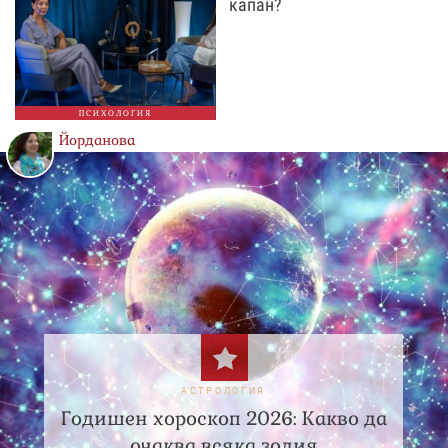
капан?
ПСИХОЛОГИЯ
Йорданова
АСТРОЛОГИЯ
Годишен хороскоп 2026: Какво да
очаква всяка зодия