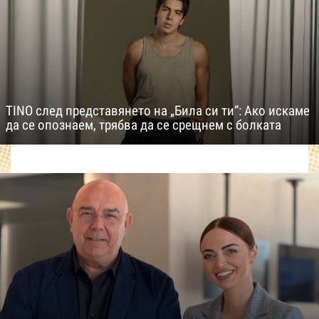
TINO след представянето на „Била си ти“: Ако искаме
да се опознаем, трябва да се срещнем с болката