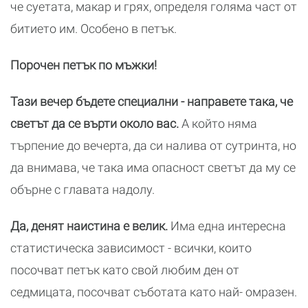
че суетата, макар и грях, определя голяма част от
битието им. Особено в петък.
Порочен петък по мъжки!
Тази вечер бъдете специални - направете така, че
светът да се върти около вас.
А който няма
търпение до вечерта, да си налива от сутринта, но
да внимава, че така има опасност светът да му се
обърне с главата надолу.
Да, денят наистина е велик.
Има една интересна
статистическа зависимост - всички, които
посочват петък като свой любим ден от
седмицата, посочват съботата като най- омразен.