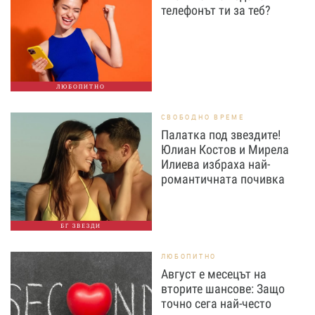
телефонът ти за теб?
ЛЮБОПИТНО
СВОБОДНО ВРЕМЕ
Палатка под звездите!
Юлиан Костов и Мирела
Илиева избраха най-
романтичната почивка
БГ ЗВЕЗДИ
ЛЮБОПИТНО
Август е месецът на
вторите шансове: Защо
точно сега най-често