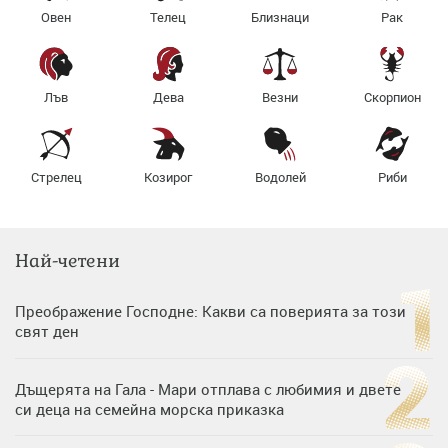
Овен
Телец
Близнаци
Рак
Лъв
Дева
Везни
Скорпион
Стрелец
Козирог
Водолей
Риби
Най-четени
Преображение Господне: Какви са поверията за този
свят ден
Дъщерята на Гала - Мари отплава с любимия и двете
си деца на семейна морска приказка