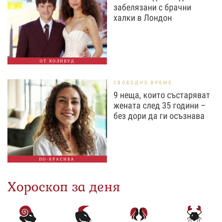
забелязани с брачни
халки в Лондон
ОТ ХОЛИВУД
СВОБОДНО ВРЕМЕ
9 неща, които състаряват
жената след 35 години –
без дори да ги осъзнава
ПО-КРАСИВА
Хороскоп за деня