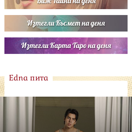
Виж Тайна на деня
Изтегли Късмет на деня
Изтегли Карта Таро на деня
Edna пита