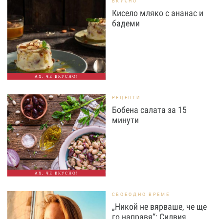
ВКУСНО
Кисело мляко с ананас и
бадеми
АХ, ЧЕ ВКУСНО!
РЕЦЕПТИ
Бобена салата за 15
минути
АХ, ЧЕ ВКУСНО!
СВОБОДНО ВРЕМЕ
„Никой не вярваше, че ще
го направя“: Силвия