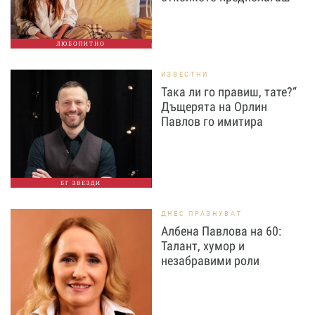
ЛЮБОПИТНО
ИЗВЕСТНИ
Така ли го правиш, тате?“
Дъщерята на Орлин
Павлов го имитира
БГ ЗВЕЗДИ
ДНЕС ПРАЗНУВАТ
Албена Павлова на 60:
Талант, хумор и
незабравими роли