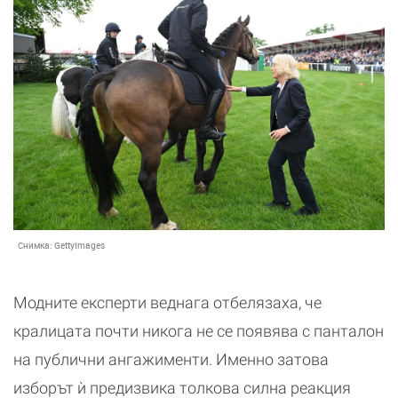
Снимка:
GettyImages
Модните експерти веднага отбелязаха, че
кралицата почти никога не се появява с панталон
на публични ангажименти. Именно затова
изборът ѝ предизвика толкова силна реакция