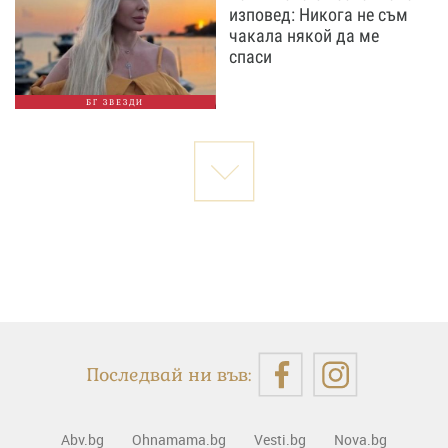
изповед: Никога не съм
чакала някой да ме
спаси
БГ ЗВЕЗДИ
Последвай ни във:
Abv.bg
Ohnamama.bg
Vesti.bg
Nova.bg