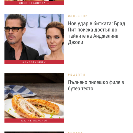
ДНЕС ПРАЗНУВА...
ИЗВЕСТНИ
Нов удар в битката: Брад
Пит поиска достъп до
тайните на Анджелина
Джоли
ЕКСКЛУЗИВНО
РЕЦЕПТИ
Пълнено пилешко филе в
бутер тесто
АХ, ЧЕ ВКУСНО!