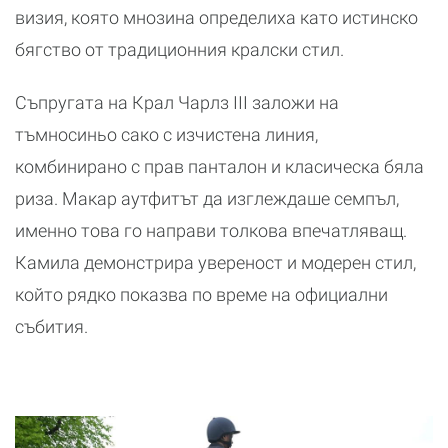
визия, която мнозина определиха като истинско
бягство от традиционния кралски стил.
Съпругата на Крал Чарлз III заложи на
тъмносиньо сако с изчистена линия,
комбинирано с прав панталон и класическа бяла
риза. Макар аутфитът да изглеждаше семпъл,
именно това го направи толкова впечатляващ.
Камила демонстрира увереност и модерен стил,
който рядко показва по време на официални
събития.