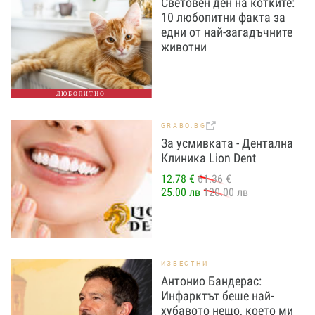
Световен ден на котките:
10 любопитни факта за
едни от най-загадъчните
животни
ЛЮБОПИТНО
GRABO.BG
За усмивката - Дентална
Клиника Lion Dent
12.78 €
61.36 €
25.00 лв
120.00 лв
ИЗВЕСТНИ
Антонио Бандерас:
Инфарктът беше най-
хубавото нещо, което ми