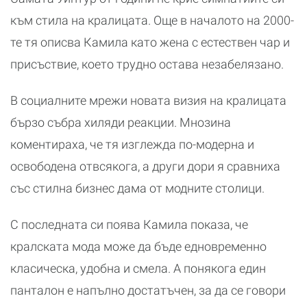
към стила на кралицата. Още в началото на 2000-
те тя описва Камила като жена с естествен чар и
присъствие, което трудно остава незабелязано.
В социалните мрежи новата визия на кралицата
бързо събра хиляди реакции. Мнозина
коментираха, че тя изглежда по-модерна и
освободена отвсякога, а други дори я сравниха
със стилна бизнес дама от модните столици.
С последната си поява Камила показа, че
кралската мода може да бъде едновременно
класическа, удобна и смела. А понякога един
панталон е напълно достатъчен, за да се говори