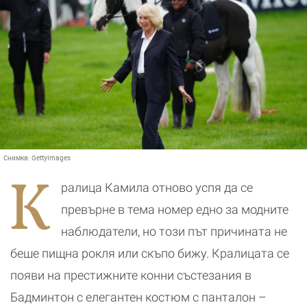
Снимка:
GettyImages
К
ралица Камила отново успя да се
превърне в тема номер едно за модните
наблюдатели, но този път причината не
беше пищна рокля или скъпо бижу. Кралицата се
появи на престижните конни състезания в
Бадминтон с елегантен костюм с панталон –