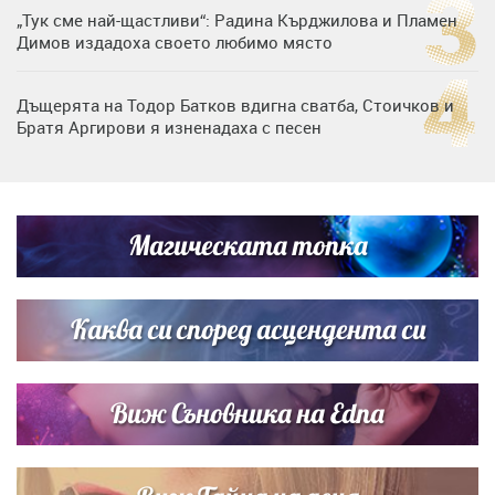
„Тук сме най-щастливи“: Радина Кърджилова и Пламен
Димов издадоха своето любимо място
Дъщерята на Тодор Батков вдигна сватба, Стоичков и
Братя Аргирови я изненадаха с песен
Дневен хороскоп за 6 август, четвъртък
Магическата топка
Списъкът е ясен: Джей Ло и Риана във ВИП гостите на
сватбата на Роналдо
Каква си според асцендента си
Виж Съновника на Edna