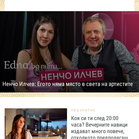
Ненчо Илчев: Егото няма място в света на артистите
ЛЮБОПИТНО
Коя си ти след 20:00
часа? Вечерните навици
издават много повече,
отколкото предполагаш