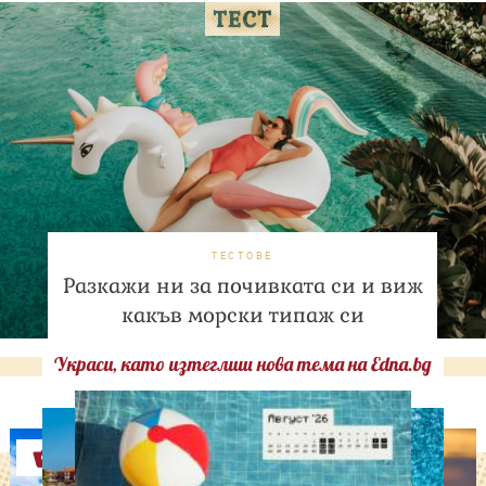
ТЕСТОВЕ
Разкажи ни за почивката си и виж
какъв морски типаж си
Украси, като изтеглиш нова тема на Edna.bg
Оферти