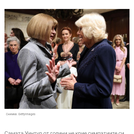
Снимка:
GettyImages
Самата Уинтур от години не крие симпатиите си