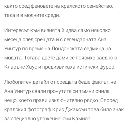
както сред феновете на кралското семейство,
така и в модните среди.
Интересът към визията ѝ идва само няколко
месеца след срещата ѝ с легендарната Ана
Уинтур по време на Лондонската седмица на
модата. Тогава двете дами се появиха заедно в
Кларънс Хаус и предизвикаха истински фурор.
Любопитен детайл от срещата беше фактът, че
Ана Уинтур свали прочутите си тъмни очила –
нещо, което прави изключително рядко. Според
кралския фотограф Крис Джаксън това било знак
за специално уважение към Камила.