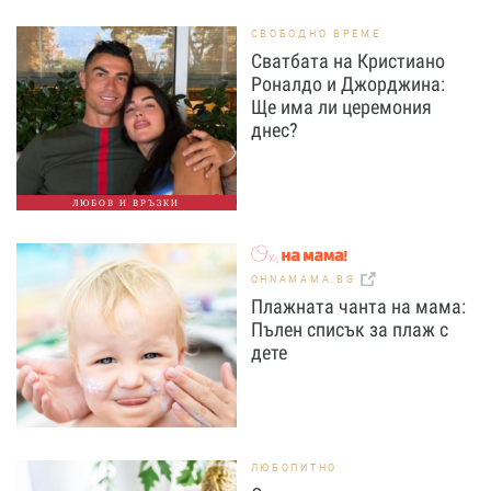
СВОБОДНО ВРЕМЕ
Сватбата на Кристиано
Роналдо и Джорджина:
Ще има ли церемония
днес?
ЛЮБОВ И ВРЪЗКИ
OHNAMAMA.BG
Плажната чанта на мама:
Пълен списък за плаж с
дете
ЛЮБОПИТНО