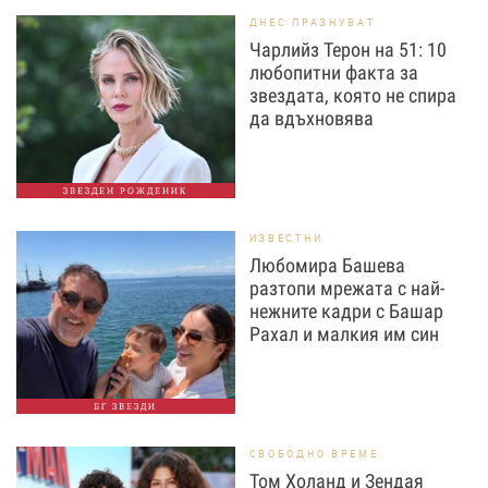
ДНЕС ПРАЗНУВАТ
Чарлийз Терон на 51: 10
любопитни факта за
звездата, която не спира
да вдъхновява
ЗВЕЗДЕН РОЖДЕНИК
ИЗВЕСТНИ
Любомира Башева
разтопи мрежата с най-
нежните кадри с Башар
Рахал и малкия им син
БГ ЗВЕЗДИ
СВОБОДНО ВРЕМЕ
Том Холанд и Зендая