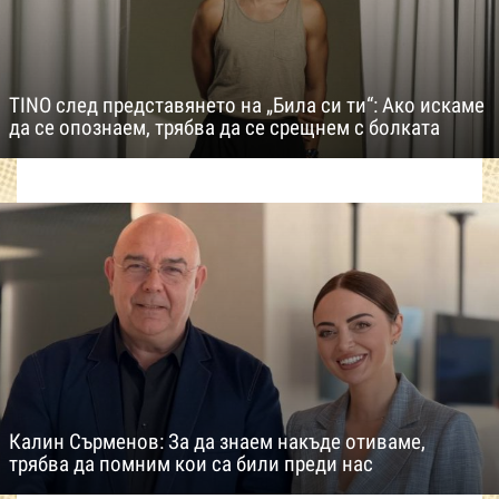
TINO след представянето на „Била си ти“: Ако искаме
да се опознаем, трябва да се срещнем с болката
Калин Сърменов: За да знаем накъде отиваме,
трябва да помним кои са били преди нас