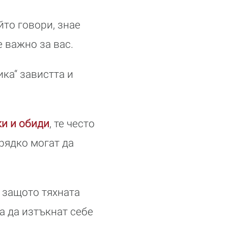
йто говори, знае
 важно за вас.
ка“ завистта и
и и обиди
, те често
рядко могат да
, защото тяхната
 а да изтъкнат себе