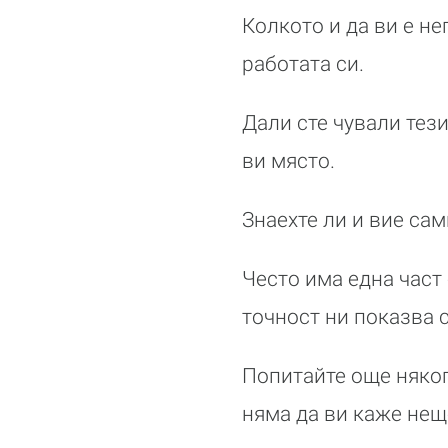
Колкото и да ви е н
работата си.
Дали сте чували тези
ви място.
Знаехте ли и вие сам
Често има една част
точност ни показва с
Попитайте още някого
няма да ви каже нещо