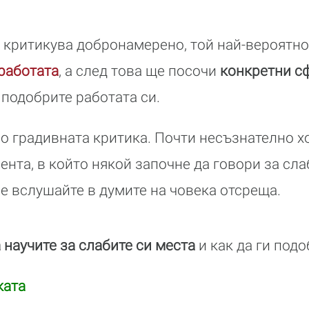
и критикува добронамерено, той най-вероятн
 работата
, а след това ще посочи
конкретни с
 подобрите работата си.
о градивната критика. Почти несъзнателно х
ента, в който някой започне да говори за сла
се вслушайте в думите на човека отсреща.
 научите за слабите си места
и как да ги подо
ката