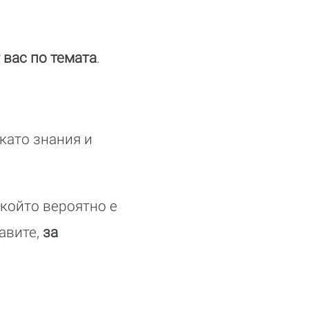
 вас по темата
.
като знания и
 който вероятно е
равите,
за