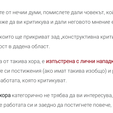
е от нечии думи, помислете дали човекът, ко
оже да ви критикува и дали неговото мнение е
 които ще прикриват зад „конструктивна крити
ост в дадена област.
 от такива хора, е
изпъстрена с лични нападк
е си постижения (ако имат такива изобщо) и 
аботата, която критикуват.
 хора
категорично не трябва да ви интересува
е работата си и заедно да постигнете повече,