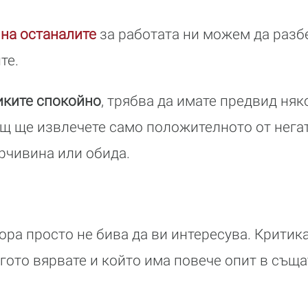
на останалите
за работата ни можем да разбе
те.
иките спокойно
, трябва да имате предвид ня
ощ ще извлечете само положителното от нега
орчивина или обида.
ора просто не бива да ви интересува. Критика
огото вярвате и който има повече опит в същ