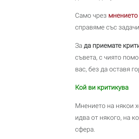
Само чрез
мнението 
справяме със задачи
За
да приемате крит
съвета, с чиято пом
вас, без да оставя г
Кой ви критикува
Мнението на някои х
идва от някого, на к
сфера.