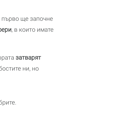
о първо ще започне
фери
, в които имате
ората
затварят
бостите ни, но
брите.