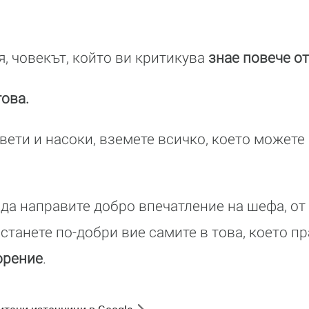
я, човекът, който ви критикува
знае повече от
това.
вети и насоки, вземете всичко, което можете 
 да направите добро впечатление на шефа, от
 станете по-добри вие самите в това, което п
орение
.