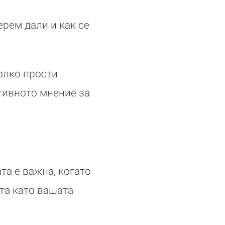
рем дали и как се
колко прости
тивното мнение за
та е важна, когато
ата като вашата