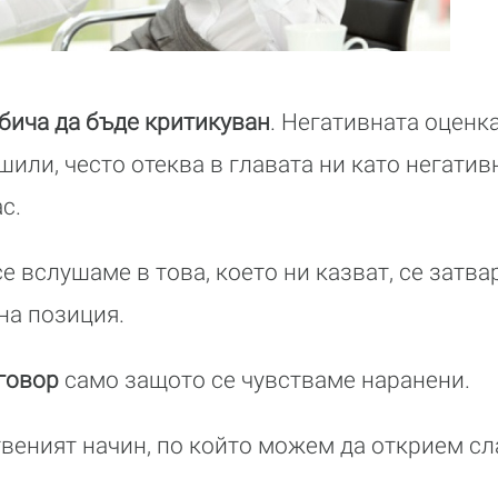
обича да бъде критикуван
. Негативната оценка
или, често отеква в главата ни като негатив
с.
се вслушаме в това, което ни казват, се затва
на позиция.
говор
само защото се чувстваме наранени.
твеният начин, по който можем да открием сл