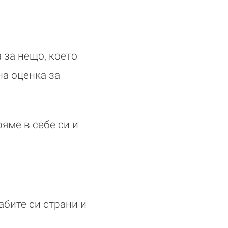
 за нещо, което
на оценка за
ряме в себе си и
абите си страни и