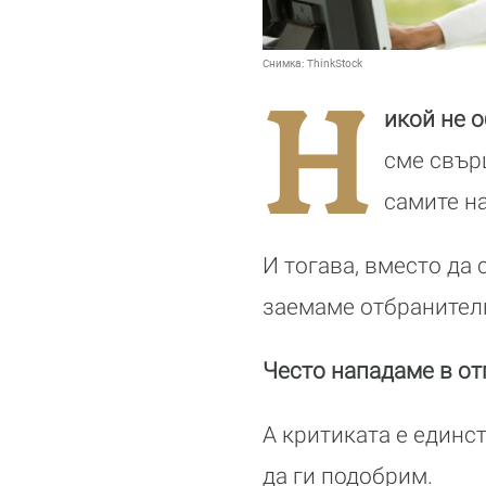
Снимка:
ThinkStock
Н
икой не 
сме свърш
самите на
И тогава, вместо да 
заемаме отбранител
Често нападаме в от
А критиката е единс
да ги подобрим.