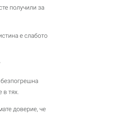
сте получили за
аистина е слабото
?
с безпогрешна
 в тях.
мате доверие, че