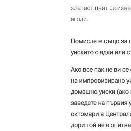
златист цвят се изв
ягоди.
Помислете също за ш
уискито с ядки или 
Ако все пак не ви се
на импровизирано уи
домашно уиски (ако
заведете на първия 
октомври в Централе
дори той не е опитвал