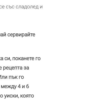
се със сладолед и
чай сервирайте
а си, поканете го
е рецепта за
. Или пък го
 между 4 и 6
о уиски, която