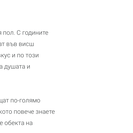
 пол. С годините
ат във висш
кус и по този
а душата и
щат по-голямо
кото повече знаете
е обекта на