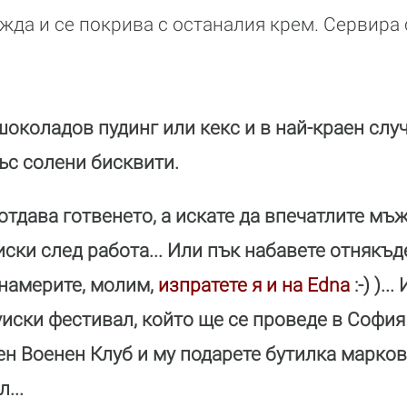
ажда и се покрива с останалия крем. Сервира 
околадов пудинг или кекс и в най-краен слу
със солени бисквити.
 отдава готвенето, а искате да впечатлите мъж
ски след работа... Или пък набавете отнякъд
 намерите, молим,
изпратете я и на Edna
:-) )..
уиски фестивал, който ще се проведе в София
н Военен Клуб и му подарете бутилка марков
...