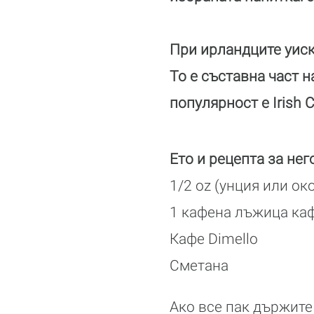
При ирландците уиск
То е съставна част 
популярност е Irish C
Ето и рецепта за него
1/2 oz (унция или око
1 кафена лъжица ка
Кафе Dimello
Сметана
Ако все пак държите