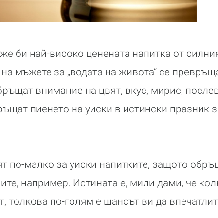
же би най-високо ценената напитка от силния
 на мъжете за „водата на живота” се превръщ
ръщат внимание на цвят, вкус, мирис, послев
ръщат пиенето на уиски в истински празник з
т по-малко за уиски напитките, защото обръ
ите, например. Истината е, мили дами, че кол
т, толкова по-голям е шансът ви да впечатлит