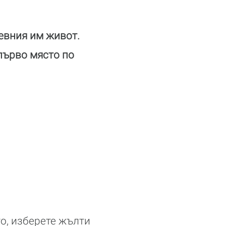
евния им живот.
първо място по
о, изберете жълти