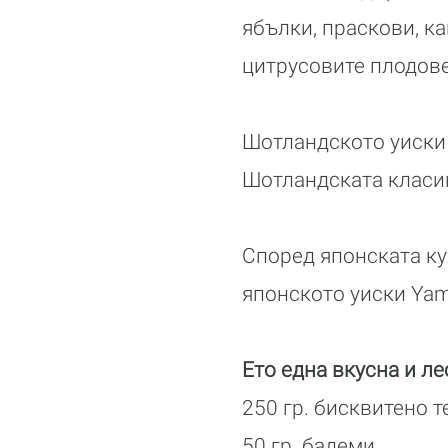
ябълки, праскови, ка
цитрусовите плодове
Шотландското уиски 
Шотландската класик
Според японската ку
японското уиски Yam
Ето една вкусна и ле
250 гр. бисквитено т
50 гр. бадеми