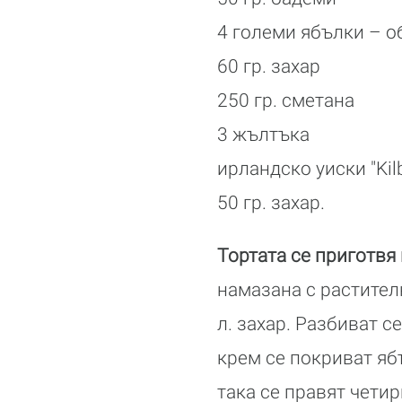
4 големи ябълки – о
60 гр. захар
250 гр. сметана
3 жълтъка
ирландско уиски "Kil
50 гр. захар.
Тортата се приготвя
намазана с растител
л. захар. Разбиват с
крем се покриват ябъ
така се правят четир