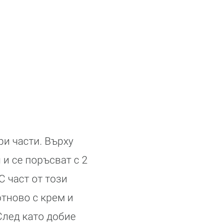
ри части. Върху
 и се поръсват с 2
С част от този
отново с крем и
След като добие