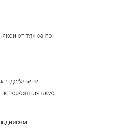
някои от тях са по-
ък с добавени
а невероятния вкус
 поднесем