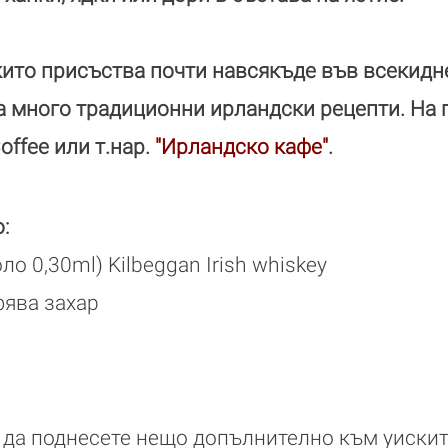
ито присъства почти навсякъде във всекидн
на много традиционни ирландски рецепти. На 
offee или т.нар.
"Ирландско кафе"
.
:
ло 0,30ml) Kilbeggan Irish whiskey
фява захар
 да поднесете нещо допълнително към уискит