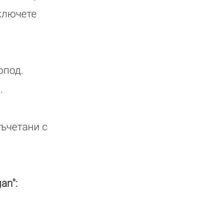
зключете
опод.
.
съчетани с
an":