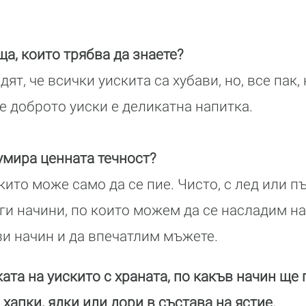
ща, които трябва да знаете?
т, че всички уискита са хубави, но, все пак, 
че доброто уиски е деликатна напитка.
умира ценната течност?
кито може само да се пие. Чисто, с лед или п
уги начини, по които можем да се насладим н
зи начин и да впечатлим мъжете.
ата на уискито с храната, по какъв начин ще
 хапки, ядки или дори в състава на ястие.