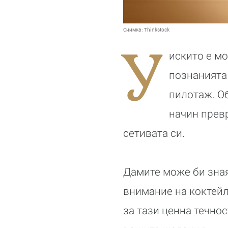
Снимка:
Thinkstock
У
искито е мо
познанията
пилотаж. Об
начин прев
сетивата си.
Дамите може би зная
внимание на коктейл
за тази ценна течнос