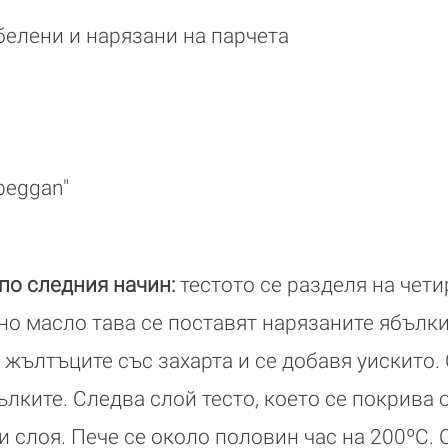
белени и нарязани на парчета
beggan"
 по следния начин:
тестото се разделя на чети
но масло тава се поставят нарязаните ябълки
е жълтъците със захарта и се добавя уискито. 
лките. Следва слой тесто, което се покрива 
и слоя. Пече се около половин час на 200ºС. 