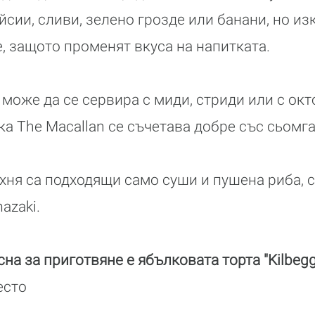
йсии, сливи, зелено грозде или банани, но и
, защото променят вкуса на напитката.
може да се сервира с миди, стриди или с окт
а The Macallan се съчетава добре със сьомга
хня са подходящи само суши и пушена риба, 
azaki.
сна за приготвяне е ябълковата торта "Kilbegg
есто