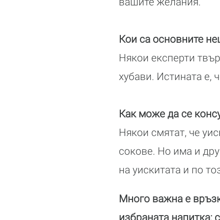
вашите желания.
Кои са основните не
Някои експерти твърдя
хубави. Истината е, 
Как може да се конс
Някои смятат, че уис
сокове. Но има и др
на уискитата и по то
Много важна е връзк
избраната напитка: с