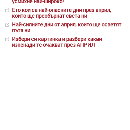
усмихне най-широко!
Ето кои са най-опасните дни през април,
които ще преобърнат света ни
Най-силните дни от април, които ще осветят
пътя ни
Избери си картинка и разбери какви
изненади те очакват през АПРИЛ