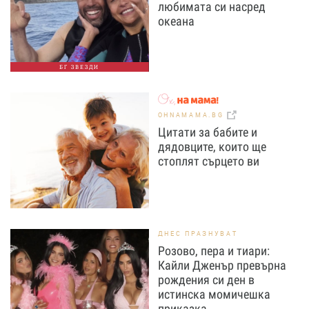
любимата си насред
океана
БГ ЗВЕЗДИ
OHNAMAMA.BG
Цитати за бабите и
дядовците, които ще
стоплят сърцето ви
ДНЕС ПРАЗНУВАТ
Розово, пера и тиари:
Кайли Дженър превърна
рождения си ден в
истинска момичешка
приказка