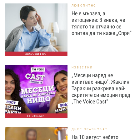
ЛЮБОПИТНО
Не е мързел, а
изтощение: 8 знака, че
тялото ти отчаяно се
опитва да ти каже „Спри“
ЛЮБОПИТНО
ИЗВЕСТНИ
„Месеци наред не
изпитвах нищо“: Жаклин
Таракчи разкрива най-
скритите си емоции пред
„The Voice Cast“
БГ ЗВЕЗДИ
ДНЕС ПРАЗНУВАТ
На 10 август небето