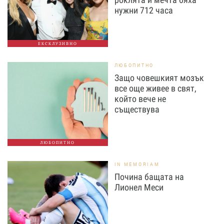
нужни 712 часа
ЕКСКЛУЗИВНО
ЛЮБОПИТНО
Защо човешкият мозък
все още живее в свят,
който вече не
съществува
ЛЮБОПИТНО
IN MEMORIAM
Почина бащата на
Лионел Меси