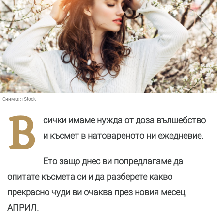
Снимка:
iStock
В
сички имаме нужда от доза вълшебство
и късмет в натовареното ни ежедневие.
Ето защо днес ви попредлагаме да
опитате късмета си и да разберете какво
прекрасно чуди ви очаква през новия месец
АПРИЛ.