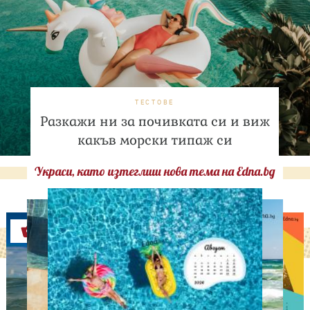
ТЕСТОВЕ
Разкажи ни за почивката си и виж
какъв морски типаж си
Украси, като изтеглиш нова тема на Edna.bg
Оферти
ИЗВЕСТНИ
Даниел Петканов покори