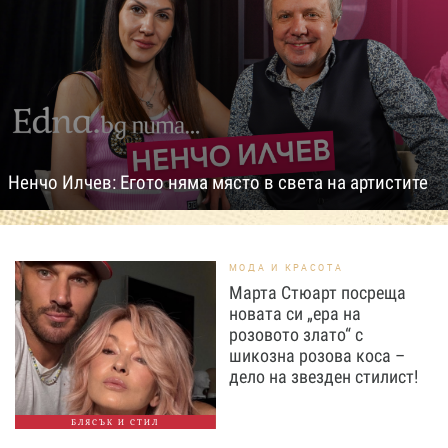
Ненчо Илчев: Егото няма място в света на артистите
МОДА И КРАСОТА
Марта Стюарт посреща
новата си „ера на
розовото злато“ с
шикозна розова коса –
дело на звезден стилист!
БЛЯСЪК И СТИЛ