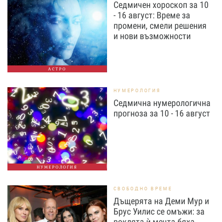
Седмичен хороскоп за 10
- 16 август: Време за
промени, смели решения
и нови възможности
АСТРО
НУМЕРОЛОГИЯ
Седмична нумерологична
прогноза за 10 - 16 август
НУМЕРОЛОГИЯ
СВОБОДНО ВРЕМЕ
Дъщерята на Деми Мур и
Брус Уилис се омъжи: за
роклята ѝ мечта бяха