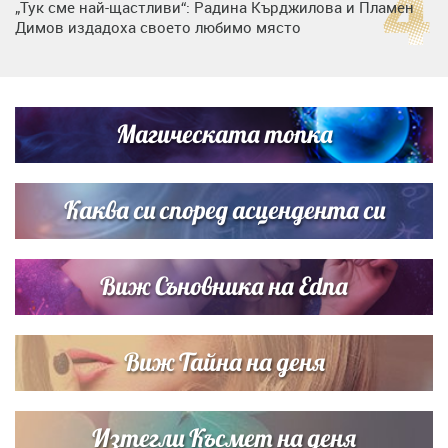
„Тук сме най-щастливи“: Радина Кърджилова и Пламен
Димов издадоха своето любимо място
Любомира Башева разтопи мрежата с най-нежните
кадри с Башар Рахал и малкия им син
Магическата топка
Дъщерята на Тодор Батков вдигна сватба, Стоичков и
Братя Аргирови я изненадаха с песен
Каква си според асцендента си
Виж Съновника на Edna
Виж Тайна на деня
Изтегли Късмет на деня