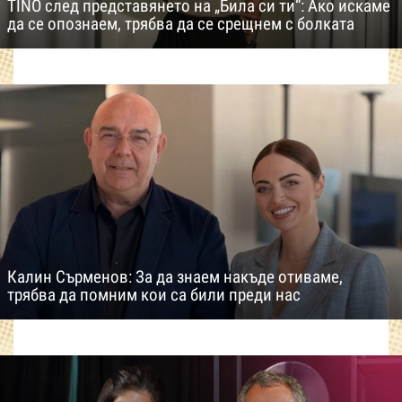
TINO след представянето на „Била си ти“: Ако искаме
да се опознаем, трябва да се срещнем с болката
Калин Сърменов: За да знаем накъде отиваме,
трябва да помним кои са били преди нас