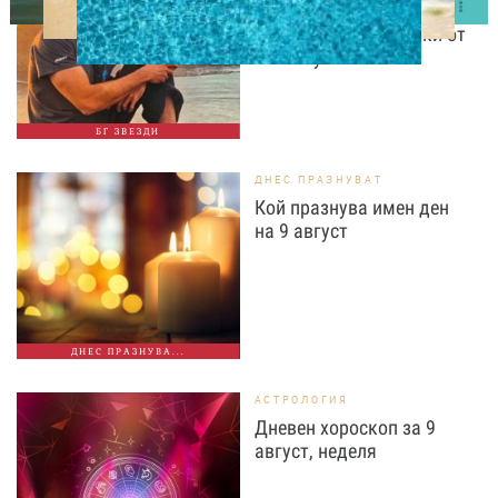
Африка: пингвини, акули
и незабравими гледки от
Кейптаун
БГ ЗВЕЗДИ
ДНЕС ПРАЗНУВАТ
Кой празнува имен ден
на 9 август
ДНЕС ПРАЗНУВА...
АСТРОЛОГИЯ
Дневен хороскоп за 9
август, неделя