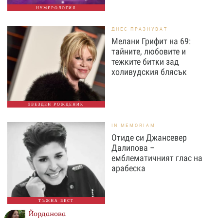
НУМЕРОЛОГИЯ
ДНЕС ПРАЗНУВАТ
Мелани Грифит на 69:
тайните, любовите и
тежките битки зад
холивудския блясък
ЗВЕЗДЕН РОЖДЕНИК
IN MEMORIAM
Отиде си Джансевер
Далипова –
емблематичният глас на
арабеска
ТЪЖНА ВЕСТ
Йорданова