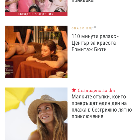
ЗВЕЗДЕН РОЖДЕНИК
GRABO.BG
110 минути релакс -
Център за красота
Ермитаж Бюти
Създадено за dm
Малките стъпки, които
превръщат един ден на
плажа в безгрижно лятно
приключение