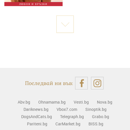
ЛЮБОВ И ВРЪЗКИ
Последвай ни във:
Abv.bg
Ohnamama.bg
Vesti.bg
Nova.bg
Dariknews.bg
Vbox7.com
Sinoptik.bg
DogsAndCats.bg
Telegraph.bg
Grabo.bg
Pariteni.bg
CarMarket.bg
BISS.bg