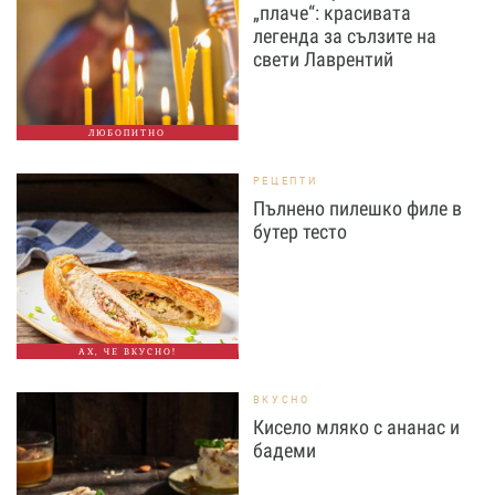
„плаче“: красивата
легенда за сълзите на
свети Лаврентий
ЛЮБОПИТНО
РЕЦЕПТИ
Пълнено пилешко филе в
бутер тесто
АХ, ЧЕ ВКУСНО!
ВКУСНО
Кисело мляко с ананас и
бадеми