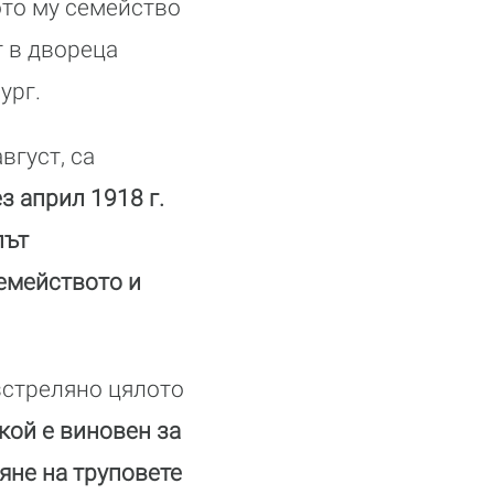
ото му семейство
 в двореца
ург.
вгуст, са
з април 1918 г.
път
семейството и
зстреляно цялото
кой е виновен за
яне на труповете