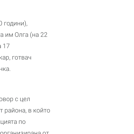
 години),
а им Олга (на 22
а 17
кар, готвач
нка.
овор с цел
 района, в който
ацията по
 организирана от