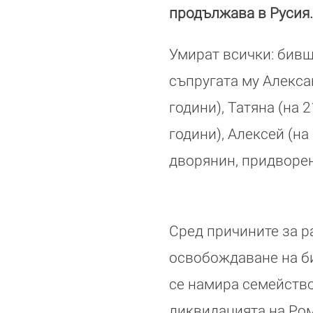
продължава в Русия
Умират всички:
бивш
съпругата му Алексан
години), Татяна (на 
години), Алексей (на
дворянин, придворен
Сред причините за р
освобождаване на би
се намира семейство
ликвидацията на Ром