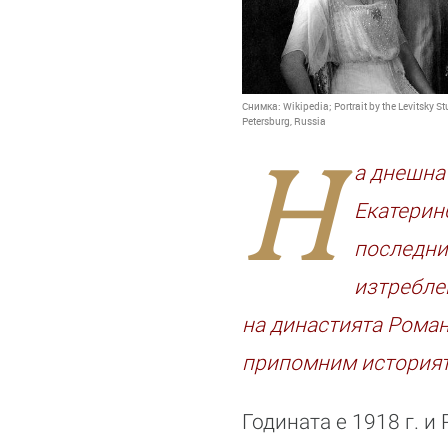
Снимка:
Wikipedia; Portrait by the Levitsky 
Petersburg, Russia
Н
а днешнат
Екатерин
последния
изтребле
на династията Роман
припомним историята
Годината е 1918 г. 