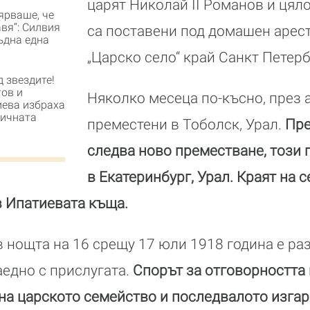
царят Николай II Романов и цял
ярваше, че
вя“: Силвия
са поставени под домашен арест
ъдна една
„Царско село“ край Санкт Петерб
 звездите!
ов и
Няколко месеца по-късно, през а
ева избраха
тичната
преместени в Тоболск, Урал.
Пре
следва ново преместване, този 
в Екатеринбург, Урал. Краят на 
 в Ипатиевата къща.
в нощта на 16 срещу 17 юли 1918 година е ра
аедно с прислугата.
Спорът за отговорността 
на царското семейство и последвалото изгар