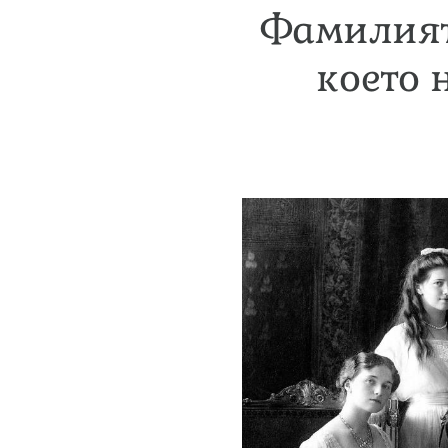
Фамилият
което 