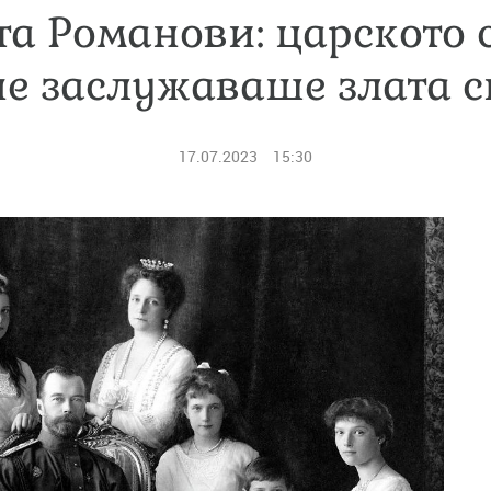
а Романови: царското с
не заслужаваше злата с
17.07.2023
15:30