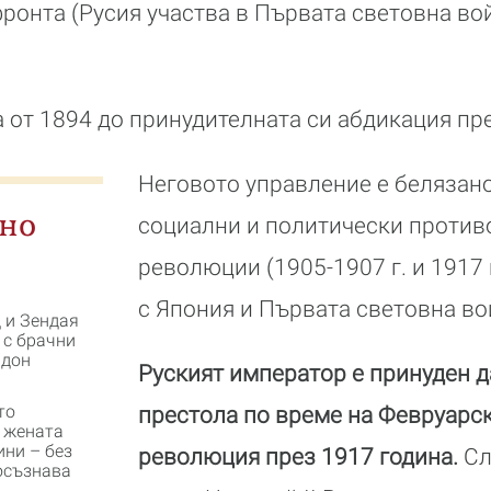
 фронта (Русия участва в Първата световна во
 от 1894 до принудителната си абдикация пре
Неговото управление е белязано
дно
социални и политически против
революции (1905-1907 г. и 1917 г
с Япония и Първата световна во
 и Зендая
 с брачни
ндон
Руският император е принуден да
то
престола по време на Февруарс
 жената
ини – без
революция през 1917 година.
Сл
 осъзнава