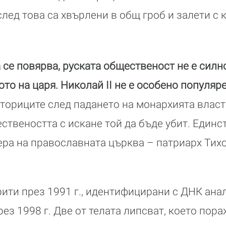
лед това са хвърлени в общ гроб и залети с 
а се повярва, руската общественост не е сил
то на царя. Николай II не е особено популяр
ториците след падането на монархията власт
ствеността с искане той да бъде убит. Единс
ера на православната църква – патриарх Тих
рити през 1991 г., идентифицирани с ДНК ана
ез 1998 г. Две от телата липсват, което пора