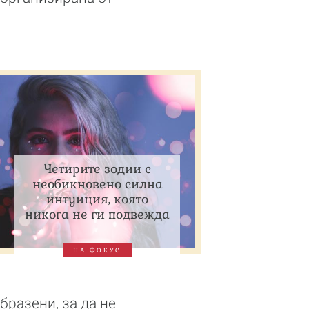
Четирите зодии с
необикновено силна
интуиция, която
никога не ги подвежда
НА ФОКУС
бразени, за да не