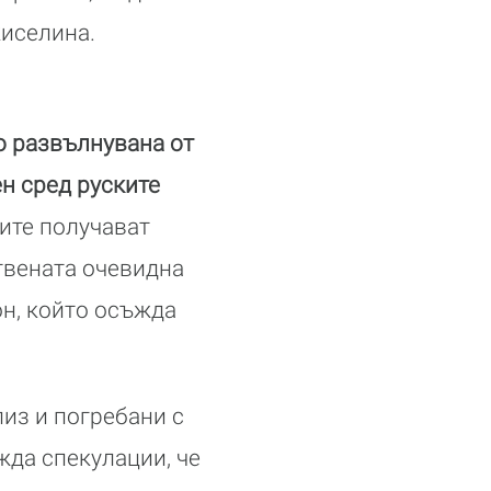
киселина.
но развълнувана от
ен сред руските
ите получават
твената очевидна
он, който осъжда
лиз и погребани с
жда спекулации, че