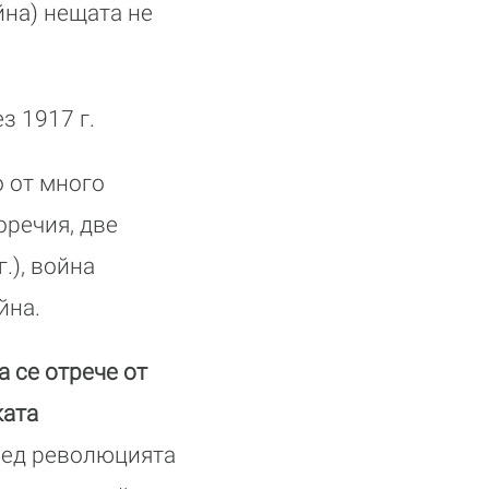
йна) нещата не
з 1917 г.
 от много
оречия, две
.), война
йна.
 се отрече от
ката
ед революцията