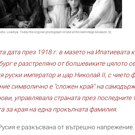
Studio, Livadiya. Today the original photograph is held at the Hermitage Museum, St.
а дата през 1918 г. в мазето на Ипатиевата 
бург е разстреляно от болшевиките цялото с
 руски император и цар Николай II, с чието 
ние символично е "сложен край" на самодърж
ови, управлявала страната през последните т
 за края на една прокълната фамилия.
и Русия е разкъсвана от вътрешно напрежение