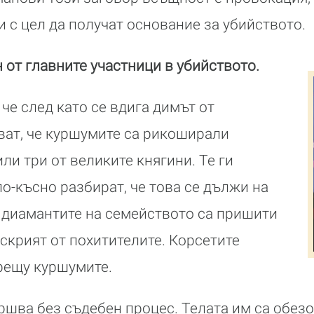
 с цел да получат основание за убийството.
 от главните участници в убийството.
че след като се вдига димът от
иват, че куршумите са рикоширали
или три от великите княгини. Те ги
по-късно разбират, че това се дължи на
и диамантите на семейството са пришити
и скрият от похитителите. Корсетите
рещу куршумите.
ршва без съдебен процес. Телата им са обезо