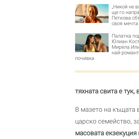
„Никой не в
ще го напра
Петкова сб
своя мечта
Палатка под
Юлиан Кост
Мирела Или
най-роман
почивка
тяхната свита е тук,
В мазето на къщата 
царско семейство, з
масовата екзекуция 