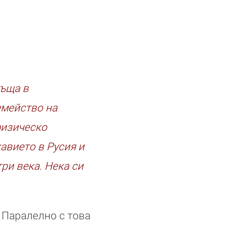
къща в
емейство на
физическо
авието в Русия и
ри века. Нека си
. Паралелно с това