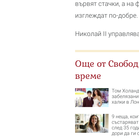
вървят стачки, а на
изглеждат по-добре.
Николай II управлява
Още от Свобо
време
Том Холанд
забелязани
халки в Ло
9 неща, кои
състаряват
след 35 год
дори да ги