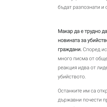
бъдат разпознати и с
Макар да е трудно д
новината за убийство
граждани.
Според ис
много писма от обще
реакция идва от лид
убийството.
Останките им са отк
държавни почести пр