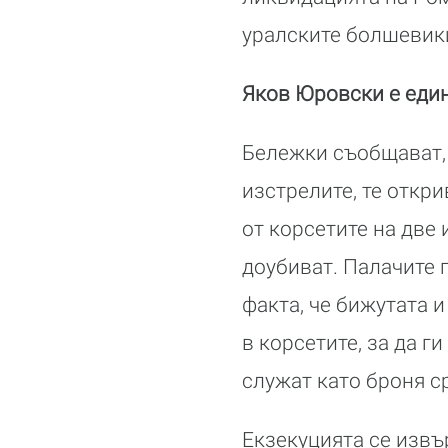
уралските болшевики
Яков Юровски е един
Бележки съобщават, 
изстрелите, те откр
от корсетите на две 
доубиват. Палачите 
факта, че бижутата 
в корсетите, за да г
служат като броня с
Екзекуцията се извъ