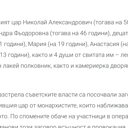
.
ият цар Николай Александрович (тогава на 50
дра Фьодоровна (тогава на 46 години), децат
21 години), Мария (на 19 години), Анастасия (н
 13 години), както и 4 души от свитата им – ле
 лакей полковник, както и камериерка дворя
азстрела съветските власти са посочвали заг
вшия цар от монархистите, които наближават
то. По спомените обаче на участници в опер
анови този заговор всъщност е провокация,