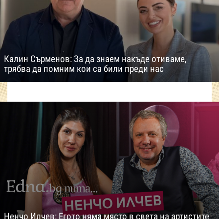
Калин Сърменов: За да знаем накъде отиваме,
трябва да помним кои са били преди нас
Ненчо Илчев: Егото няма място в света на артистите