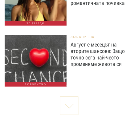
романтичната почивка
БГ ЗВЕЗДИ
ЛЮБОПИТНО
Август е месецът на
вторите шансове: Защо
точно сега най-често
променяме живота си
ЛЮБОПИТНО