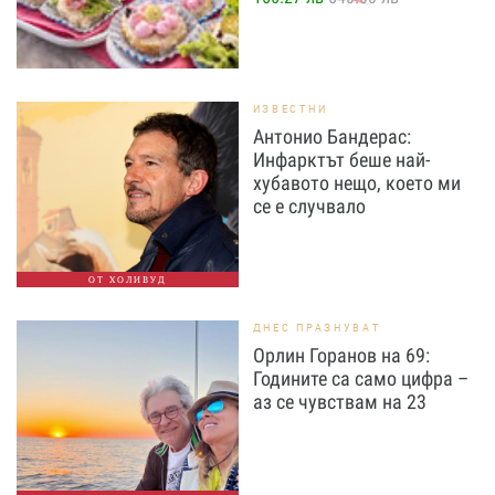
ИЗВЕСТНИ
Антонио Бандерас:
Инфарктът беше най-
хубавото нещо, което ми
се е случвало
ОТ ХОЛИВУД
ДНЕС ПРАЗНУВАТ
Орлин Горанов на 69:
Годините са само цифра –
аз се чувствам на 23