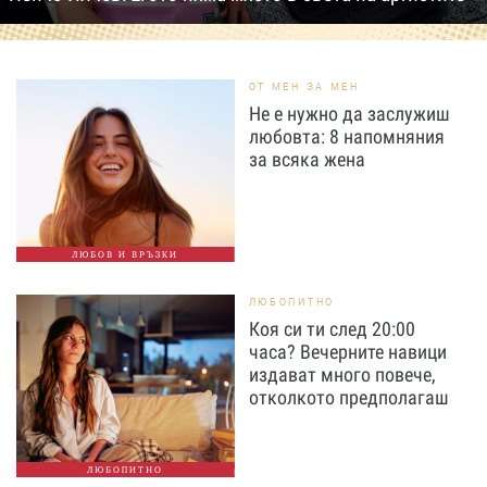
ОТ МЕН ЗА МЕН
Не е нужно да заслужиш
любовта: 8 напомняния
за всяка жена
ЛЮБОВ И ВРЪЗКИ
ЛЮБОПИТНО
Коя си ти след 20:00
часа? Вечерните навици
издават много повече,
отколкото предполагаш
ЛЮБОПИТНО