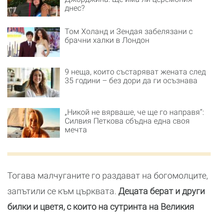
днес?
Том Холанд и Зендая забелязани с
брачни халки в Лондон
9 неща, които състаряват жената след
35 години – без дори да ги осъзнава
„Никой не вярваше, че ще го направя“:
Силвия Петкова сбъдна една своя
мечта
Тогава малчуганите го раздават на богомолците,
запътили се към църквата.
Децата берат и други
билки и цветя, с които на сутринта на Великия