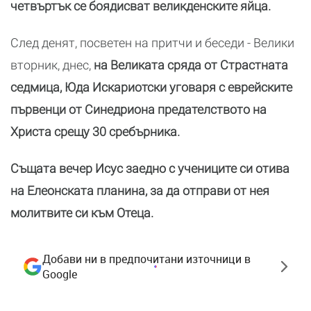
четвъртък се боядисват великденските яйца.
След денят, посветен на притчи и беседи - Велики
вторник, днес,
на Великата сряда от Страстната
седмица, Юда Искариотски уговаря с еврейските
първенци от Синедриона предателството на
Христа срещу 30 сребърника.
Същата вечер Исус заедно с учениците си отива
на Елеонската планина, за да отправи от нея
молитвите си към Отеца.
Добави ни в предпочитани източници в
Google