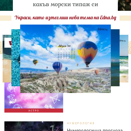
какъв морски типаж си
Украси, като изтеглиш нова тема на Edna.bg
Оферти
АСТРОЛОГИЯ
Дневен хороскоп за 7
август, петък
АСТРО
НУМЕРОЛОГИЯ
Нумерологична прогноза