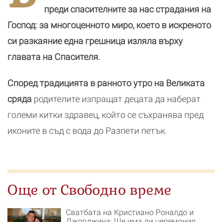
преди спасителните за нас страдания на
Господ: за многоценното миро, което в искреното
си разкаяние една грешница изляла върху
главата на Спасителя.
Според традицията в ранното утро на Великата
сряда
родителите изпращат децата да наберат
големи китки здравец, който се съхранява пред
иконите в съд с вода до Разпети петък.
Още от Свободно време
Сватбата на Кристиано Роналдо и
Джорджина: Ще има ли церемония