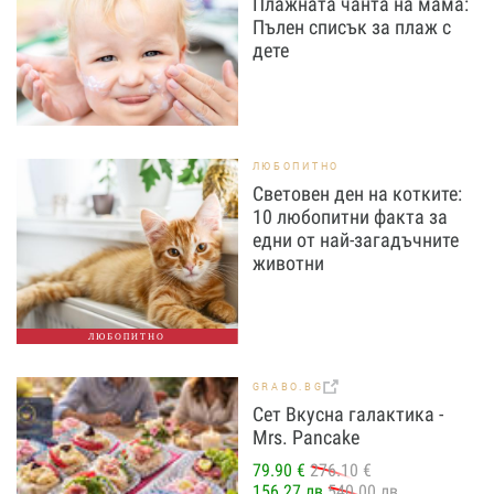
Плажната чанта на мама:
Пълен списък за плаж с
дете
ЛЮБОПИТНО
Световен ден на котките:
10 любопитни факта за
едни от най-загадъчните
животни
ЛЮБОПИТНО
GRABO.BG
Сет Вкусна галактика -
Mrs. Pancake
79.90 €
276.10 €
156.27 лв
540.00 лв