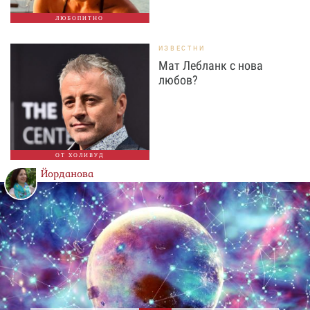
ЛЮБОПИТНО
ИЗВЕСТНИ
Мат Лебланк с нова
любов?
ОТ ХОЛИВУД
Йорданова