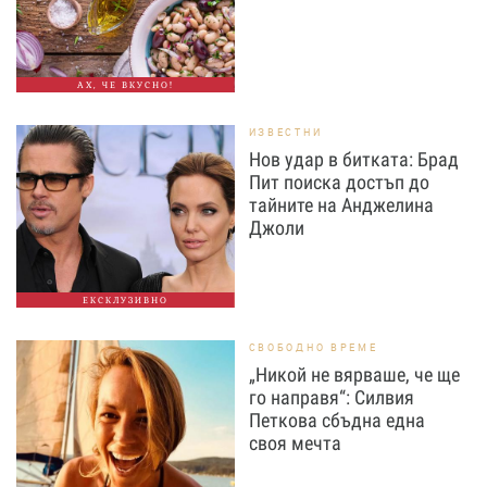
АХ, ЧЕ ВКУСНО!
ИЗВЕСТНИ
Нов удар в битката: Брад
Пит поиска достъп до
тайните на Анджелина
Джоли
ЕКСКЛУЗИВНО
СВОБОДНО ВРЕМЕ
„Никой не вярваше, че ще
го направя“: Силвия
Петкова сбъдна една
своя мечта