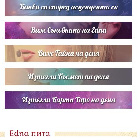
Каква си според асцендента си
Виж Съновника на Edna
Виж Тайна на деня
Изтегли Късмет на деня
Изтегли Карта Таро на деня
Edna пита