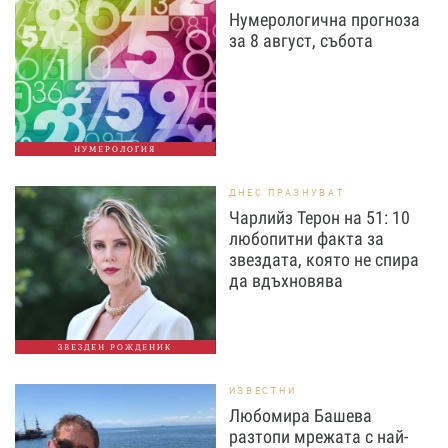
Нумерологична прогноза
за 8 август, събота
НУМЕРОЛОГИЯ
ДНЕС ПРАЗНУВАТ
Чарлийз Терон на 51: 10
любопитни факта за
звездата, която не спира
да вдъхновява
ЗВЕЗДЕН РОЖДЕНИК
ИЗВЕСТНИ
Любомира Башева
разтопи мрежата с най-