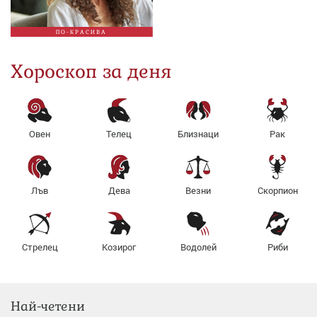
ПО-КРАСИВА
Хороскоп за деня
Овен
Телец
Близнаци
Рак
Лъв
Дева
Везни
Скорпион
Стрелец
Козирог
Водолей
Риби
Най-четени