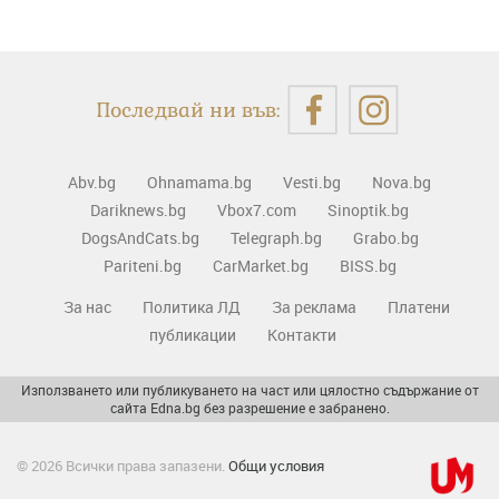
Последвай ни във:
Abv.bg
Ohnamama.bg
Vesti.bg
Nova.bg
Dariknews.bg
Vbox7.com
Sinoptik.bg
DogsAndCats.bg
Telegraph.bg
Grabo.bg
Pariteni.bg
CarMarket.bg
BISS.bg
За нас
Политика ЛД
За реклама
Платени
публикации
Контакти
Използването или публикуването на част или цялостно съдържание от
сайта Edna.bg без разрешение е забранено.
© 2026 Всички права запазени.
Общи условия