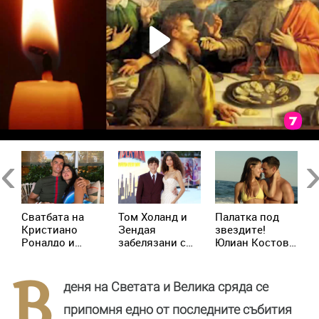
Previous
Ne
Сватбата на
Том Холанд и
Палатка под
К
д
Кристиано
Зендая
звездите!
М
р
Роналдо и
забелязани с
Юлиан Костов
о
Джорджина:
брачни халки в
и Мирела
и
Ще има ли
Лондон
Илиева избраха
д
В
церемония
най-
Х
деня на Светата и Велика сряда се
днес?
романтичната
почивка
припомня едно от последните събития