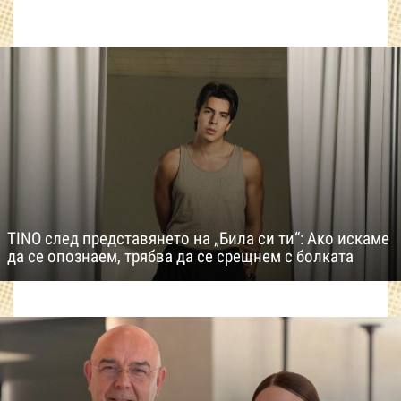
TINO след представянето на „Била си ти“: Ако искаме
да се опознаем, трябва да се срещнем с болката