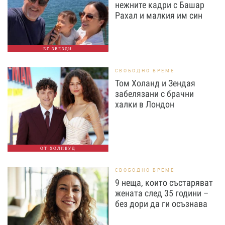
нежните кадри с Башар
Рахал и малкия им син
БГ ЗВЕЗДИ
СВОБОДНО ВРЕМЕ
Том Холанд и Зендая
забелязани с брачни
халки в Лондон
ОТ ХОЛИВУД
СВОБОДНО ВРЕМЕ
9 неща, които състаряват
жената след 35 години –
без дори да ги осъзнава