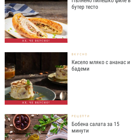
Пълнено пилешко филе в
бутер тесто
АХ, ЧЕ ВКУСНО!
ВКУСНО
Кисело мляко с ананас и
бадеми
АХ, ЧЕ ВКУСНО!
РЕЦЕПТИ
Бобена салата за 15
минути