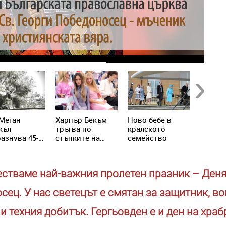
Next
Меган
Харпър Бекъм
Ново бебе в
Джени
къл
тръгва по
кралското
Лопес 
азнува 45-
стъпките на
семейство
спомен
и рожден
майка си –
близна
с принц
подготвя
преди 
и
собствен
напусн
честваме най-важния пролетен празник – Деня
козметичен
бранд
ец. У нас светецът е смятан за защитник, во
и техния добитък. Гергьовден е и ден на храб