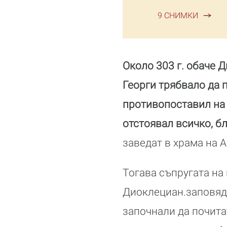
9 СНИМКИ
Около 303 г. обаче 
Георги трябвало да п
противопоставил на 
отстоявал всичко, б
заведат в храма на А
Тогава съпругата на
Диоклециан.заповяда
започнали да почита