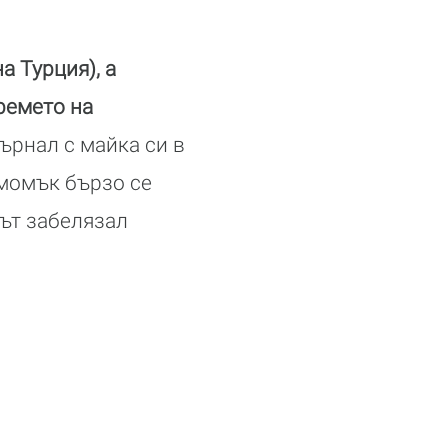
а Турция), а
ремето на
ърнал с майка си в
 момък бързо се
ът забелязал