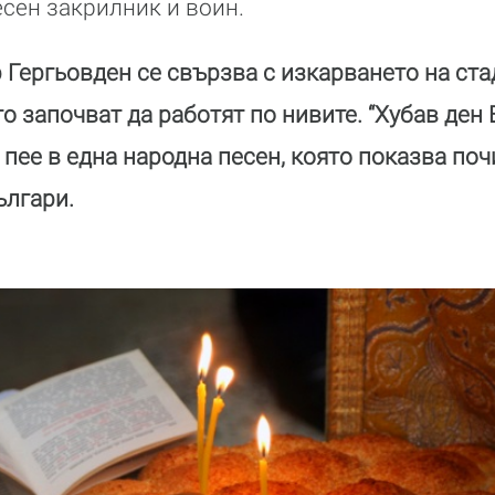
есен закрилник и воин.
 Гергьовден се свързва с изкарването на ста
о започват да работят по нивите. “Хубав ден 
 пее в една народна песен, която показва поч
ългари.