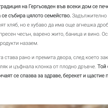
радиция на Гергьовден във всеки дом се пече
 се събира цялото семейство.
Задължително 
ят хляб, но е хубаво да има още агнешка дро
 пресен чесън, варено жито, баница и вино. О
продукти назаем.
а става рано и премита двора, след което зак
юляк и цъфнала клонка от плодно дръвче.
Той 
ичаят се спазва за здраве, берекет и щастие 