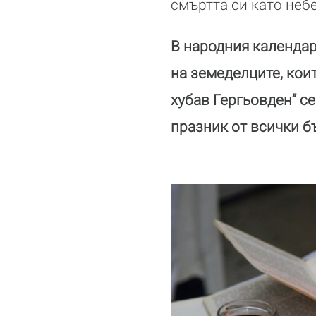
смъртта си като неб
В народния календар
на земеделците, коит
хубав Гергьовден” се
празник от всички б