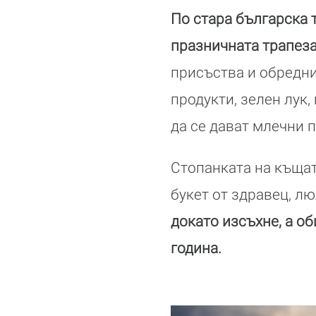
По стара българска т
празничната трапеза
присъства и обредни
продукти, зелен лук,
да се дават млечни 
Стопанката на къщат
букет от здравец, л
докато изсъхне, а об
година.