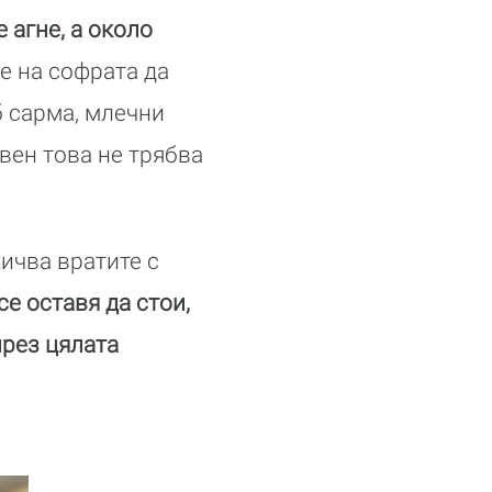
 агне, а около
е на софрата да
б сарма, млечни
свен това не трябва
ичва вратите с
се оставя да стои,
през цялата