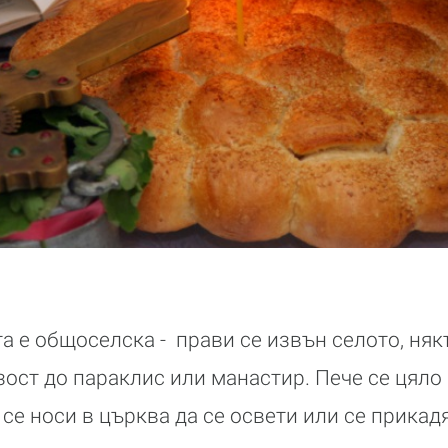
та е общоселска - прави се извън селото, няк
ост до параклис или манастир. Пече се цяло 
 се носи в църква да се освети или се прикад