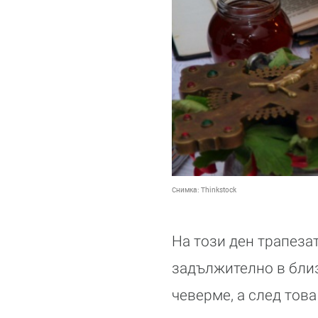
Снимка:
Thinkstock
На този ден трапеза
задължително в близ
чеверме, а след това