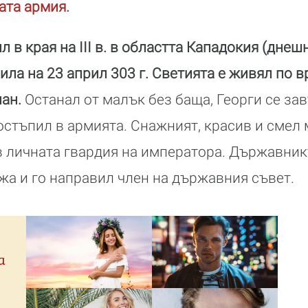
ата армия.
л в края на III в. в областта Кападокия (днешн
ила на 23 април 303 г. Светията е живял по в
ан.
Останал от малък без баща, Георги се зав
остъпил в армията. Снажният, красив и смел
в личната гвардия на императора. Държавник
жа и го направил член на държавния съвет.
а