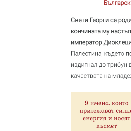
Българск
Свети Георги се роди
кончината му настъп
император Диоклеци
Палестина, където п
издигнал до трибун 
качествата на младе
9 имена, които
притежават силн
енергия и носят
късмет