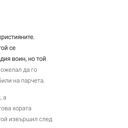
християните.
той се
дия воин, но той
пожелал да го
били на парчета.
, а
това хората
 той извършил след