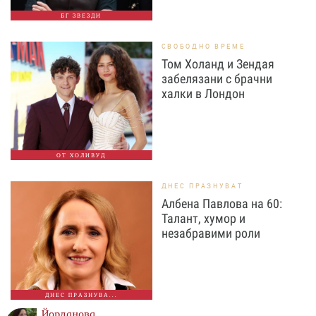
БГ ЗВЕЗДИ
СВОБОДНО ВРЕМЕ
Том Холанд и Зендая
забелязани с брачни
халки в Лондон
ОТ ХОЛИВУД
ДНЕС ПРАЗНУВАТ
Албена Павлова на 60:
Талант, хумор и
незабравими роли
ДНЕС ПРАЗНУВА...
Йорданова