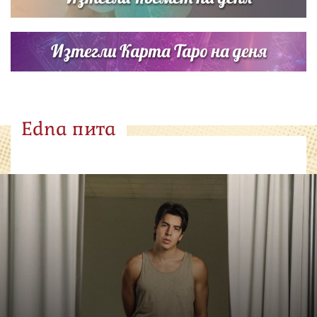
Изтегли Карта Таро на деня
Edna пита