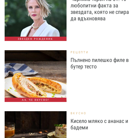
любопитни факта за
звездата, която не спира
да вдъхновява
ЗВЕЗДЕН РОЖДЕНИК
РЕЦЕПТИ
Пълнено пилешко филе в
бутер тесто
АХ, ЧЕ ВКУСНО!
ВКУСНО
Кисело мляко с ананас и
бадеми