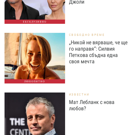
Джоли
ЕКСКЛУЗИВНО
СВОБОДНО ВРЕМЕ
„Никой не вярваше, че ще
го направя“: Силвия
Петкова сбъдна една
своя мечта
ЛЮБОПИТНО
ИЗВЕСТНИ
Мат Лебланк с нова
любов?