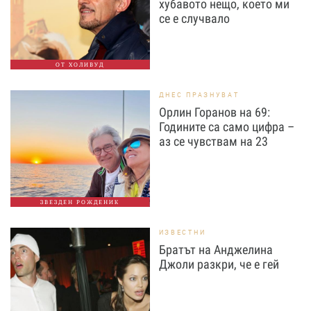
хубавото нещо, което ми
се е случвало
ОТ ХОЛИВУД
ДНЕС ПРАЗНУВАТ
Орлин Горанов на 69:
Годините са само цифра –
аз се чувствам на 23
ЗВЕЗДЕН РОЖДЕНИК
ИЗВЕСТНИ
Братът на Анджелина
Джоли разкри, че е гей