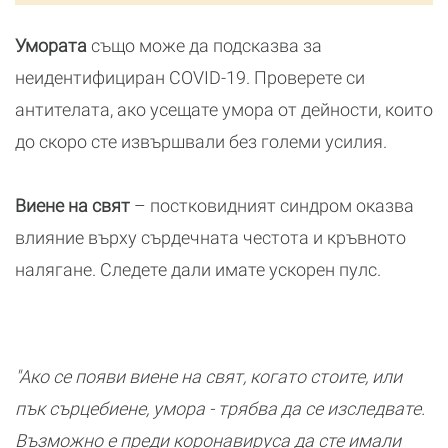
Умората
също може да подсказва за
неидентифициран COVID-19. Проверете си
антителата, ако усещате умора от дейности, които
до скоро сте извършвали без големи усилия.
Виене на свят
– постковидният синдром оказва
влияние върху сърдечната честота и кръвното
налягане. Следете дали имате ускорен пулс.
"Ако се появи виене на свят, когато стоите, или
пък сърцебиене, умора - трябва да се изследвате.
Възможно е преди коронавируса да сте имали