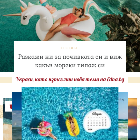
ТЕСТОВЕ
Разкажи ни за почивката си и виж
какъв морски типаж си
Украси, като изтеглиш нова тема на Edna.bg
Оферти
СВОБОДНО ВРЕМЕ
9 неща, които състаряват