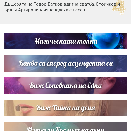
Дъщерята на Тодор Батков вдигна сватба, Стоичков и
Братя Аргирови я изненадаха с песен
Дневен хороскоп за 6 август, четвъртък
Магическата топка
Списъкът е ясен: Джей Ло и Риана във ВИП гостите на
сватбата на Роналдо
Каква си според асцендента си
Виж Съновника на Edna
Виж Тайна на деня
Изтегли Късмет на деня