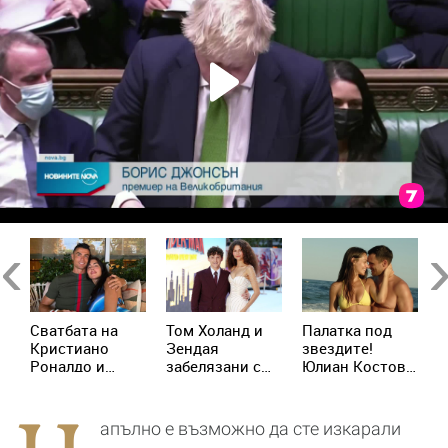
Previous
Ne
Сватбата на
Том Холанд и
Палатка под
К
д
Кристиано
Зендая
звездите!
М
р
Роналдо и
забелязани с
Юлиан Костов
о
Джорджина:
брачни халки в
и Мирела
и
Ще има ли
Лондон
Илиева избраха
д
церемония
най-
Х
апълно е възможно да сте изкарали
днес?
романтичната