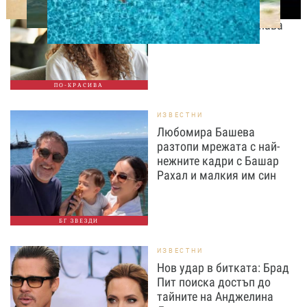
жената след 35 години –
без дори да ги осъзнава
ПО-КРАСИВА
ИЗВЕСТНИ
Любомира Башева
разтопи мрежата с най-
нежните кадри с Башар
Рахал и малкия им син
БГ ЗВЕЗДИ
ИЗВЕСТНИ
Нов удар в битката: Брад
Пит поиска достъп до
тайните на Анджелина