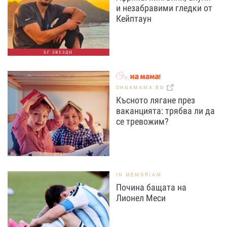
и незабравими гледки от
Кейптаун
БГ ЗВЕЗДИ
OHNAMAMA.BG
Късното лягане през
ваканцията: трябва ли да
се тревожим?
IN MEMORIAM
Почина бащата на
Лионел Меси