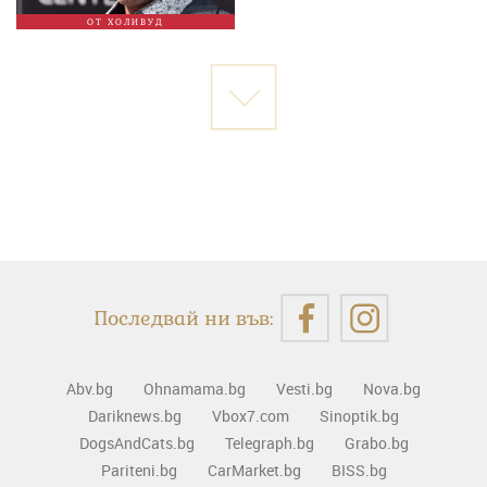
ОТ ХОЛИВУД
Последвай ни във:
Abv.bg
Ohnamama.bg
Vesti.bg
Nova.bg
Dariknews.bg
Vbox7.com
Sinoptik.bg
DogsAndCats.bg
Telegraph.bg
Grabo.bg
Pariteni.bg
CarMarket.bg
BISS.bg