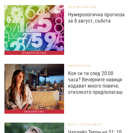
НУМЕРОЛОГИЯ
Нумерологична прогноза
за 8 август, събота
НУМЕРОЛОГИЯ
ЛЮБОПИТНО
Коя си ти след 20:00
часа? Вечерните навици
издават много повече,
отколкото предполагаш
ЛЮБОПИТНО
ДНЕС ПРАЗНУВАТ
Чарлийз Терон на 51: 10