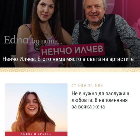
Ненчо Илчев: Егото няма място в света на артистите
ОТ МЕН ЗА МЕН
Не е нужно да заслужиш
любовта: 8 напомняния
за всяка жена
ЛЮБОВ И ВРЪЗКИ