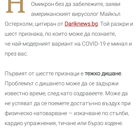
Н
почивка
Омикрон без да забележите, заяви
американският вирусолог Майкъл
Остерхолм, цитиран от
Dariknews.bg
. Той разкри и
шест признака, по които може да познаете,
че най-модерният вариант на COVID-19 е минал и
през вас.
Първият от шестте признаци е
тежко дишане
.
Проблемът с дишането може да се задържи
известно време, след като оздравеете. Може да
не успяват да се поемете достатъчно въздух при
физическо натоварване — изкачване по стълби,
кардио упражнения, тичане или бързо ходене.