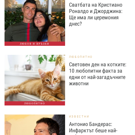
Сватбата на Кристиано
Роналдо и Джорджина:
Ще има ли церемония
днес?
ЛЮБОВ И ВРЪЗКИ
ЛЮБОПИТНО
Световен ден на котките:
10 любопитни факта за
едни от най-загадъчните
животни
ЛЮБОПИТНО
ИЗВЕСТНИ
Антонио Бандерас:
Инфарктът беше най-