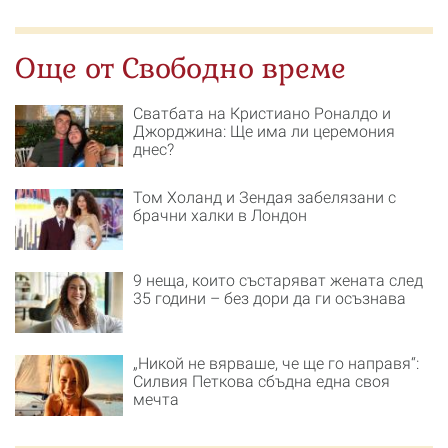
Още от Свободно време
Сватбата на Кристиано Роналдо и
Джорджина: Ще има ли церемония
днес?
Том Холанд и Зендая забелязани с
брачни халки в Лондон
9 неща, които състаряват жената след
35 години – без дори да ги осъзнава
„Никой не вярваше, че ще го направя“:
Силвия Петкова сбъдна една своя
мечта