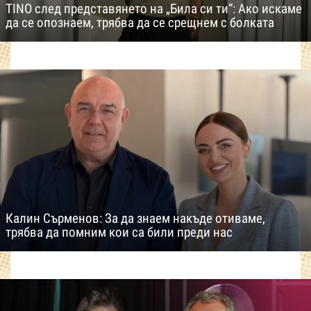
TINO след представянето на „Била си ти“: Ако искаме
да се опознаем, трябва да се срещнем с болката
Калин Сърменов: За да знаем накъде отиваме,
трябва да помним кои са били преди нас