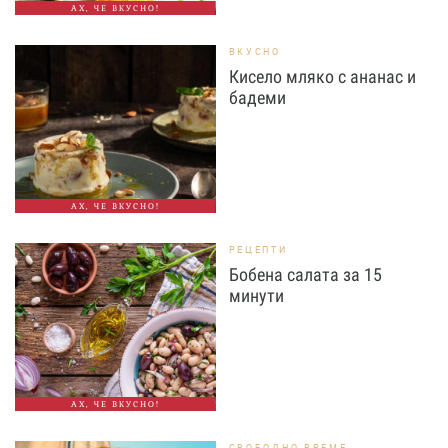
АХ, ЧЕ ВКУСНО!
ВКУСНО
Кисело мляко с ананас и
бадеми
АХ, ЧЕ ВКУСНО!
РЕЦЕПТИ
Бобена салата за 15
минути
АХ, ЧЕ ВКУСНО!
СВОБОДНО ВРЕМЕ