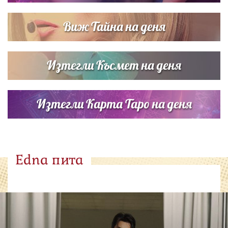
Виж Тайна на деня
Изтегли Късмет на деня
Изтегли Карта Таро на деня
Edna пита