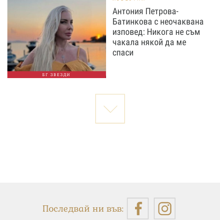
Антония Петрова-
Батинкова с неочаквана
изповед: Никога не съм
чакала някой да ме
спаси
БГ ЗВЕЗДИ
Последвай ни във: