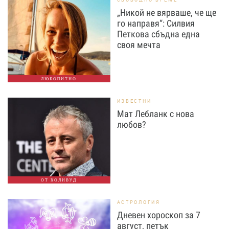
„Никой не вярваше, че ще
го направя“: Силвия
Петкова сбъдна една
своя мечта
ЛЮБОПИТНО
ИЗВЕСТНИ
Мат Лебланк с нова
любов?
ОТ ХОЛИВУД
АСТРОЛОГИЯ
Дневен хороскоп за 7
август, петък