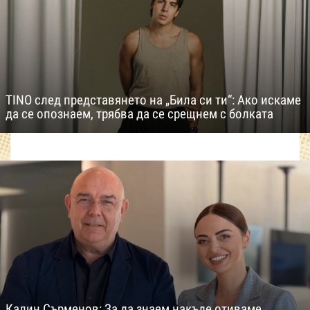
TINO след представянето на „Била си ти“: Ако искаме
да се опознаем, трябва да се срещнем с болката
Калин Сърменов: За да знаем накъде отиваме,