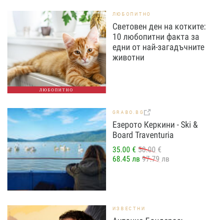
ЛЮБОПИТНО
Световен ден на котките:
10 любопитни факта за
едни от най-загадъчните
животни
ЛЮБОПИТНО
GRABO.BG
Езерото Керкини - Ski &
Board Traventuria
35.00 €
50.00 €
68.45 лв
97.79 лв
ИЗВЕСТНИ