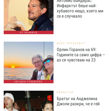
Антонио Бандерас:
Инфарктът беше най-
хубавото нещо, което ми
се е случвало
ОТ ХОЛИВУД
ДНЕС ПРАЗНУВАТ
Орлин Горанов на 69:
Годините са само цифра –
аз се чувствам на 23
ЗВЕЗДЕН РОЖДЕНИК
ИЗВЕСТНИ
Братът на Анджелина
Джоли разкри, че е гей