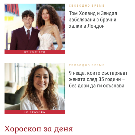
СВОБОДНО ВРЕМЕ
Том Холанд и Зендая
забелязани с брачни
халки в Лондон
ОТ ХОЛИВУД
СВОБОДНО ВРЕМЕ
9 неща, които състаряват
жената след 35 години –
без дори да ги осъзнава
ПО-КРАСИВА
Хороскоп за деня