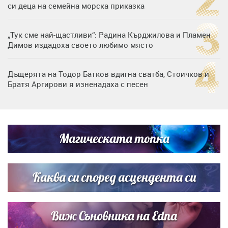
си деца на семейна морска приказка
„Тук сме най-щастливи“: Радина Кърджилова и Пламен
Димов издадоха своето любимо място
Дъщерята на Тодор Батков вдигна сватба, Стоичков и
Братя Аргирови я изненадаха с песен
Дневен хороскоп за 6 август, четвъртък
Магическата топка
Списъкът е ясен: Джей Ло и Риана във ВИП гостите на
сватбата на Роналдо
Каква си според асцендента си
Виж Съновника на Edna