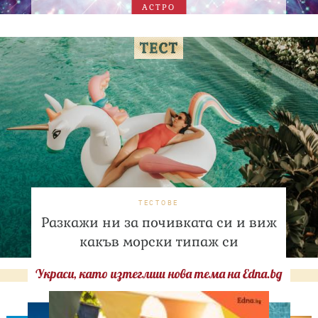
АСТРО
ТЕСТОВЕ
Разкажи ни за почивката си и виж
какъв морски типаж си
Украси, като изтеглиш нова тема на Edna.bg