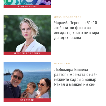
НУМЕРОЛОГИЯ
ДНЕС ПРАЗНУВАТ
Чарлийз Терон на 51: 10
любопитни факта за
звездата, която не спира
да вдъхновява
ЗВЕЗДЕН РОЖДЕНИК
ИЗВЕСТНИ
Любомира Башева
разтопи мрежата с най-
нежните кадри с Башар
Рахал и малкия им син
БГ ЗВЕЗДИ