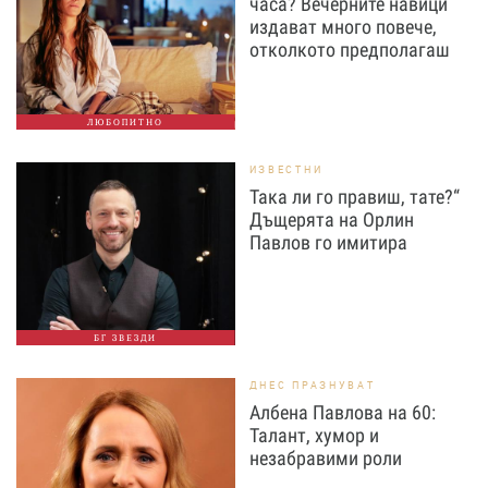
часа? Вечерните навици
издават много повече,
отколкото предполагаш
ЛЮБОПИТНО
ИЗВЕСТНИ
Така ли го правиш, тате?“
Дъщерята на Орлин
Павлов го имитира
БГ ЗВЕЗДИ
ДНЕС ПРАЗНУВАТ
Албена Павлова на 60:
Талант, хумор и
незабравими роли