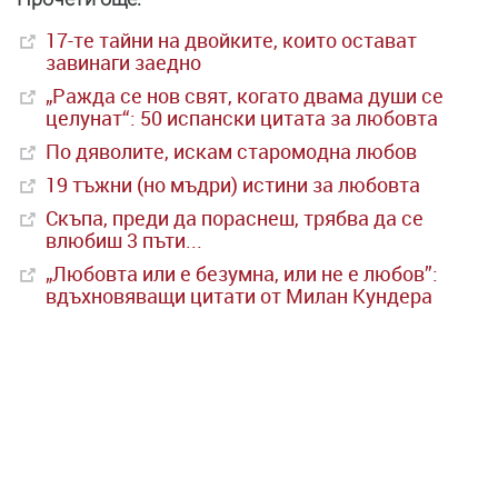
17-те тайни на двойките, които остават
завинаги заедно
„Ражда се нов свят, когато двама души се
целунат“: 50 испански цитата за любовта
По дяволите, искам старомодна любов
19 тъжни (но мъдри) истини за любовта
Скъпа, преди да пораснеш, трябва да се
влюбиш 3 пъти...
„Любовта или е безумна, или не е любов”:
вдъхновяващи цитати от Милан Кундера