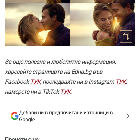
За още полезнa и любопитна информация,
харесайте страницата нa Edna.bg във
Facebook
ТУК
, последвайте ни в Instagram
ТУК
,
намерете ни в TikTok
ТУК
.
Добави ни в предпочитани източници в
Google
Прочети още: