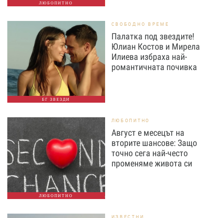
ЛЮБОПИТНО
СВОБОДНО ВРЕМЕ
Палатка под звездите!
Юлиан Костов и Мирела
Илиева избраха най-
романтичната почивка
БГ ЗВЕЗДИ
ЛЮБОПИТНО
Август е месецът на
вторите шансове: Защо
точно сега най-често
променяме живота си
ЛЮБОПИТНО
ИЗВЕСТНИ