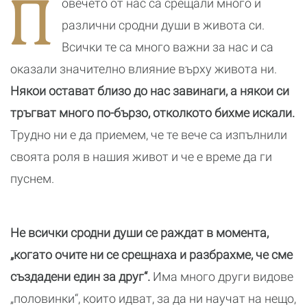
П
овечето от нас са срещали много и
различни сродни души в живота си.
Всички те са много важни за нас и са
оказали значително влияние върху живота ни.
Някои остават близо до нас завинаги, а някои си
тръгват много по-бързо, отколкото бихме искали.
Трудно ни е да приемем, че те вече са изпълнили
своята роля в нашия живот и че е време да ги
пуснем.
Не всички сродни души се раждат в момента,
„когато очите ни се срещнаха и разбрахме, че сме
създадени един за друг“.
Има много други видове
„половинки“, които идват, за да ни научат на нещо,