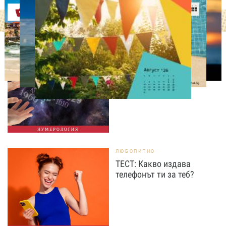
Оферти
НУМЕРОЛОГИЯ
Нумерологична прогноза
за 7 август, петък
НУМЕРОЛОГИЯ
ЛЮБОПИТНО
ТЕСТ: Какво издава
телефонът ти за теб?