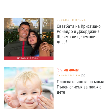
СВОБОДНО ВРЕМЕ
Сватбата на Кристиано
Роналдо и Джорджина:
Ще има ли церемония
днес?
ЛЮБОВ И ВРЪЗКИ
OHNAMAMA.BG
Плажната чанта на мама:
Пълен списък за плаж с
дете