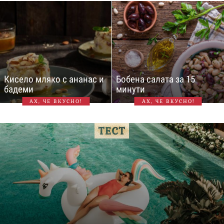
Кисело мляко с ананас и
Бобена салата за 15
бадеми
минути
АХ, ЧЕ ВКУСНО!
АХ, ЧЕ ВКУСНО!