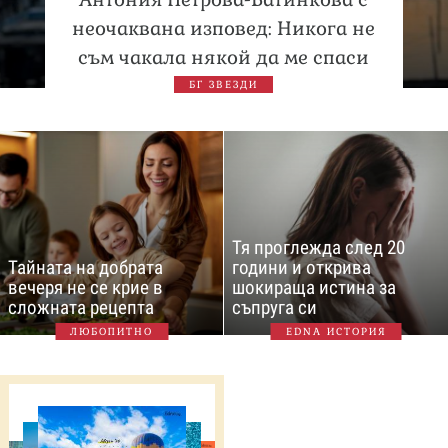
неочаквана изповед: Никога не
съм чакала някой да ме спаси
БГ ЗВЕЗДИ
Тя проглежда след 20
Тайната на добрата
години и открива
вечеря не се крие в
шокираща истина за
сложната рецепта
съпруга си
ЛЮБОПИТНО
EDNA ИСТОРИЯ