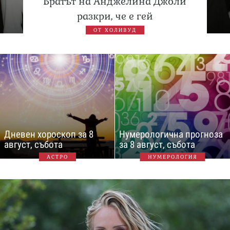
Братът на Анджелина Джоли
разкри, че е гей
ОТ ХОЛИВУД
Дневен хороскоп за 8
Нумерологична прогноза
август, събота
за 8 август, събота
АСТРО
НУМЕРОЛОГИЯ