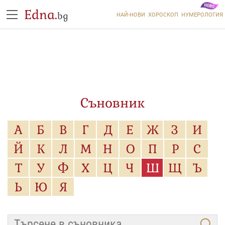
Edna.
bg
НАЙ-НОВИ
ХОРОСКОП
НУМЕРОЛОГИЯ
Съновник
А
Б
В
Г
Д
Е
Ж
З
И
Й
К
Л
М
Н
О
П
Р
С
Т
У
Ф
Х
Ц
Ч
Ш
Щ
Ъ
Ь
Ю
Я