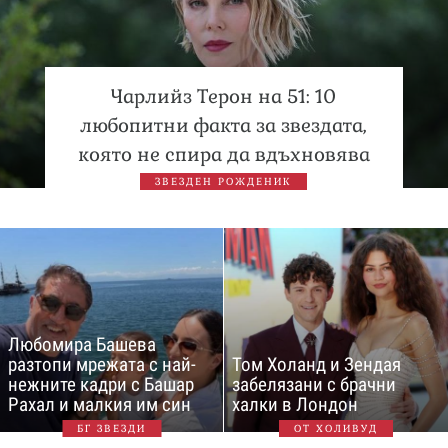
Чарлийз Терон на 51: 10
любопитни факта за звездата,
която не спира да вдъхновява
ЗВЕЗДЕН РОЖДЕНИК
Любомира Башева
разтопи мрежата с най-
Том Холанд и Зендая
нежните кадри с Башар
забелязани с брачни
Рахал и малкия им син
халки в Лондон
БГ ЗВЕЗДИ
ОТ ХОЛИВУД