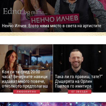
Ненчо Илчев: Егото няма място в света на артистите
Коя си ти след 20:00
часа? Вечерните навици
Така ли го правиш, тате?“
издават много повече,
Дъщерята на Орлин
отколкото предполагаш
Павлов го имитира
ЛЮБОПИТНО
БГ ЗВЕЗДИ