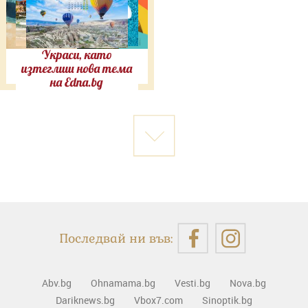
Украси, като
изтеглиш нова тема
на Edna.bg
Последвай ни във:
Abv.bg
Ohnamama.bg
Vesti.bg
Nova.bg
Dariknews.bg
Vbox7.com
Sinoptik.bg