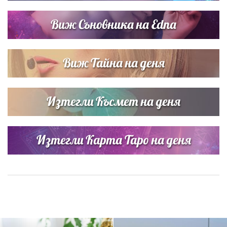
Виж Съновника на Edna
Виж Тайна на деня
Изтегли Късмет на деня
Изтегли Карта Таро на деня