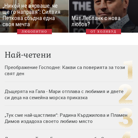
„Никой не вярваше, че
ще го направя“: Силвия
Петкова сбъдна една
Мат Лебланк с нова
своя мечта
любов?
ЛЮБОПИТНО
ОТ ХОЛИВУД
Най-четени
Преображение Господне: Какви са поверията за този
свят ден
Дъщерята на Гала - Мари отплава с любимия и двете
си деца на семейна морска приказка
„Тук сме най-щастливи“: Радина Кърджилова и Пламен
Димов издадоха своето любимо място