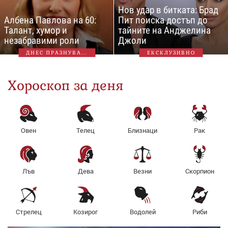
Нов удар в битката: Брад
Албена Павлова на 60:
Пит поиска достъп до
Талант, хумор и
тайните на Анджелина
незабравими роли
Джоли
ДНЕС ПРАЗНУВА...
ЕКСКЛУЗИВНО
Хороскоп за деня
Овен
Телец
Близнаци
Рак
Лъв
Дева
Везни
Скорпион
Стрелец
Козирог
Водолей
Риби