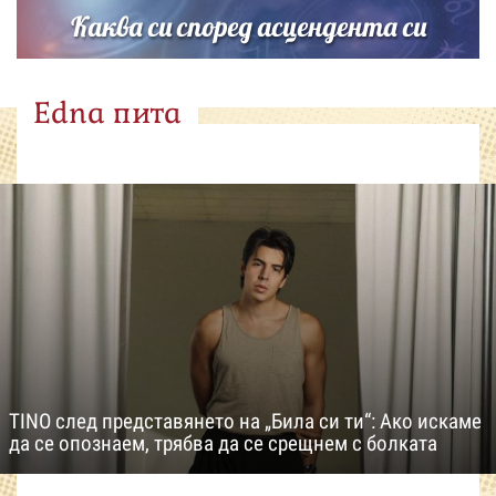
Каква си според асцендента си
Edna пита
TINO след представянето на „Била си ти“: Ако искаме
да се опознаем, трябва да се срещнем с болката