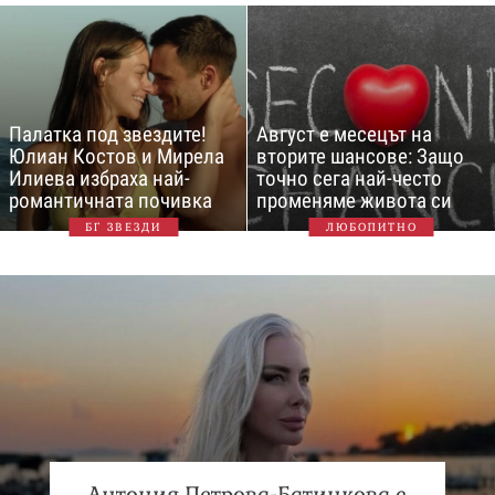
Палатка под звездите!
Август е месецът на
Юлиан Костов и Мирела
вторите шансове: Защо
Илиева избраха най-
точно сега най-често
романтичната почивка
променяме живота си
БГ ЗВЕЗДИ
ЛЮБОПИТНО
Антония Петрова-Батинкова с