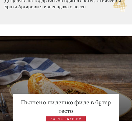
Дъщерята на Тодор Батков вдигна сватба, Стоичков и
Братя Аргирови я изненадаха с песен
Дневен хороскоп за 6 август, четвъртък
Списъкът е ясен: Джей Ло и Риана във ВИП гостите на
сватбата на Роналдо
Пълнено пилешко филе в бутер
тесто
АХ, ЧЕ ВКУСНО!