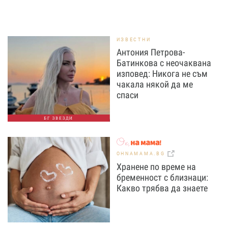
ИЗВЕСТНИ
Антония Петрова-
Батинкова с неочаквана
изповед: Никога не съм
чакала някой да ме
спаси
БГ ЗВЕЗДИ
OHNAMAMA.BG
Хранене по време на
бременност с близнаци:
Какво трябва да знаете