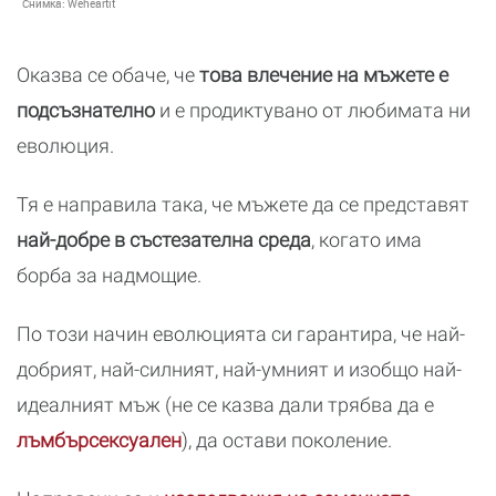
Снимка:
Weheartit
Оказва се обаче, че
това влечение на мъжете е
подсъзнателно
и е продиктувано от любимата ни
еволюция.
Тя е направила така, че мъжете да се представят
най-добре в състезателна среда
, когато има
борба за надмощие.
По този начин еволюцията си гарантира, че най-
добрият, най-силният, най-умният и изобщо най-
идеалният мъж (не се казва дали трябва да е
лъмбърсексуален
), да остави поколение.