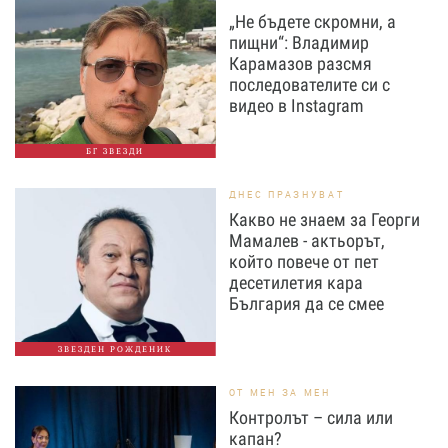
„Не бъдете скромни, а
пищни“: Владимир
Карамазов разсмя
последователите си с
видео в Instagram
БГ ЗВЕЗДИ
ДНЕС ПРАЗНУВАТ
Какво не знаем за Георги
Мамалев - актьорът,
който повече от пет
десетилетия кара
България да се смее
ЗВЕЗДЕН РОЖДЕНИК
ОТ МЕН ЗА МЕН
Контролът – сила или
капан?