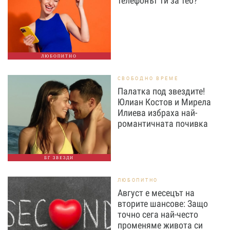
телефонът ти за теб?
ЛЮБОПИТНО
СВОБОДНО ВРЕМЕ
Палатка под звездите!
Юлиан Костов и Мирела
Илиева избраха най-
романтичната почивка
БГ ЗВЕЗДИ
ЛЮБОПИТНО
Август е месецът на
вторите шансове: Защо
точно сега най-често
променяме живота си