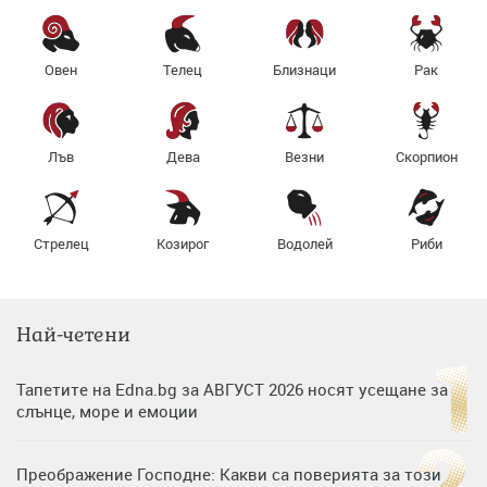
Овен
Телец
Близнаци
Рак
Лъв
Дева
Везни
Скорпион
Стрелец
Козирог
Водолей
Риби
Най-четени
Тапетите на Edna.bg за АВГУСТ 2026 носят усещане за
слънце, море и емоции
Преображение Господне: Какви са поверията за този