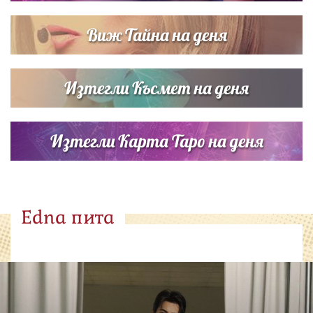
Виж Тайна на деня
Изтегли Късмет на деня
Изтегли Карта Таро на деня
Edna пита