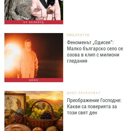
ОТ ХОЛИВУД
ЛЮБОПИТНО
Феноменът „Одисея“:
Малко българско село се
озова в клип с милиони
гледания
КИНО
ДНЕС ПРАЗНУВАТ
Преображение Господне:
Какви са поверията за
този свят ден