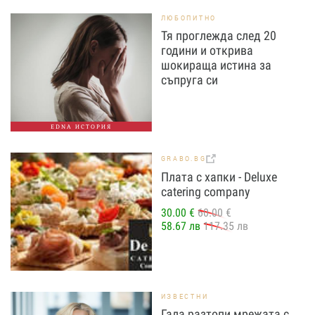
ЛЮБОПИТНО
Тя проглежда след 20
години и открива
шокираща истина за
съпруга си
EDNA ИСТОРИЯ
GRABO.BG
Плата с хапки - Deluxe
catering company
30.00 €
60.00 €
58.67 лв
117.35 лв
ИЗВЕСТНИ
Гала разтопи мрежата с