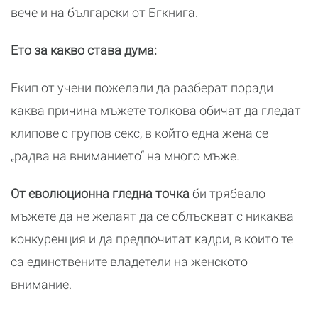
вече и на български от Бгкнига.
Ето за какво става дума:
Екип от учени пожелали да разберат поради
каква причина мъжете толкова обичат да гледат
клипове с групов секс, в който една жена се
„радва на вниманието“ на много мъже.
От еволюционна гледна точка
би трябвало
мъжете да не желаят да се сблъскват с никаква
конкуренция и да предпочитат кадри, в които те
са единствените владетели на женското
внимание.