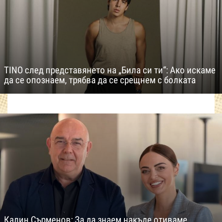
TINO след представянето на „Била си ти“: Ако искаме
да се опознаем, трябва да се срещнем с болката
Калин Сърменов: За да знаем накъде отиваме,