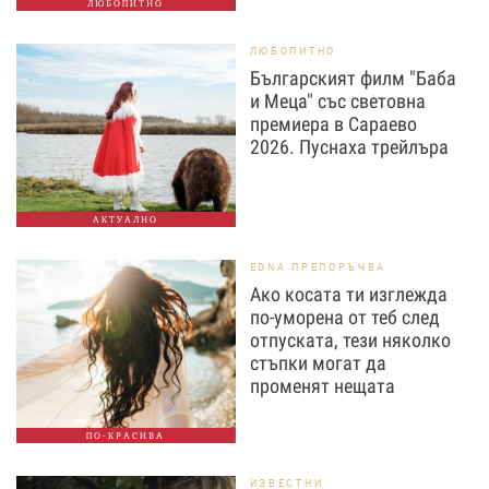
ЛЮБОПИТНО
ЛЮБОПИТНО
Българският филм "Баба
и Меца" със световна
премиера в Сараево
2026. Пуснаха трейлъра
АКТУАЛНО
EDNA ПРЕПОРЪЧВА
Ако косата ти изглежда
по-уморена от теб след
отпуската, тези няколко
стъпки могат да
променят нещата
ПО-КРАСИВА
ИЗВЕСТНИ