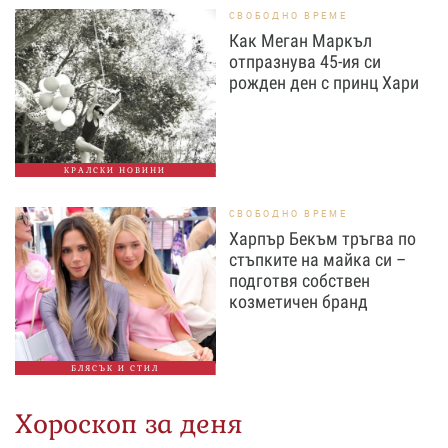
СВОБОДНО ВРЕМЕ
Как Меган Маркъл
отпразнува 45-ия си
рожден ден с принц Хари
КРАЛСКИ НОВИНИ
СВОБОДНО ВРЕМЕ
Харпър Бекъм тръгва по
стъпките на майка си –
подготвя собствен
козметичен бранд
БЛЯСЪК И СТИЛ
Хороскоп за деня