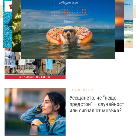
Оферти
СВОБОДНО ВРЕМЕ
Ново бебе в кралското
семейство
КРАЛСКИ НОВИНИ
ЛЮБОПИТНО
Усещането, че “нещо
предстои” – случайност
или сигнал от мозъка?