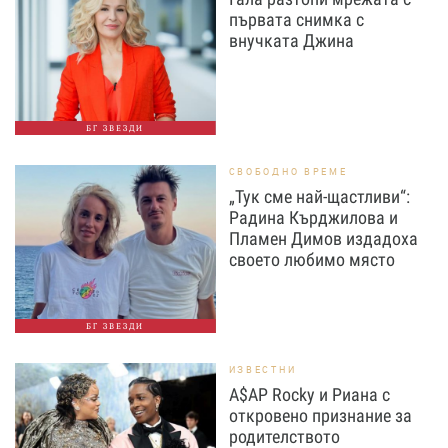
първата снимка с
внучката Джина
БГ ЗВЕЗДИ
СВОБОДНО ВРЕМЕ
„Тук сме най-щастливи“:
Радина Кърджилова и
Пламен Димов издадоха
своето любимо място
БГ ЗВЕЗДИ
ИЗВЕСТНИ
A$AP Rocky и Риана с
откровено признание за
родителството