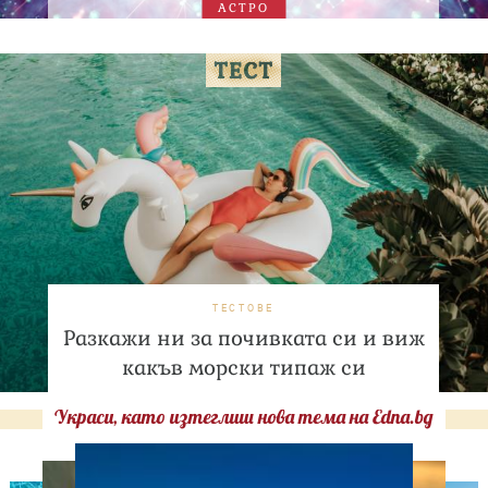
АСТРО
ТЕСТОВЕ
Разкажи ни за почивката си и виж
какъв морски типаж си
Украси, като изтеглиш нова тема на Edna.bg