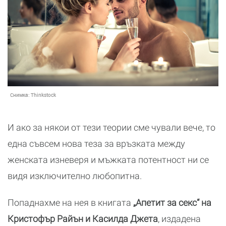
Снимка:
Thinkstock
И ако за някои от тези теории сме чували вече, то
една съвсем нова теза за връзката между
женската изневеря и мъжката потентност ни се
видя изключително любопитна.
Попаднахме на нея в книгата
„Апетит за секс“ на
Кристофър Райън и Касилда Джета
, издадена