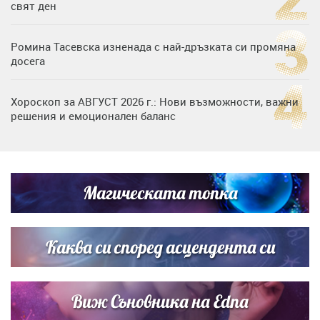
свят ден
Ромина Тасевска изненада с най-дръзката си промяна
досега
Хороскоп за АВГУСТ 2026 г.: Нови възможности, важни
решения и емоционален баланс
Дъщерята на Гала - Мари отплава с любимия и двете
си деца на семейна морска приказка
Магическата топка
Звездна ваканция в Майорка: Дженифър Анистън,
Кортни Кокс и Джим Къртис заедно на яхта
Каква си според асцендента си
Виж Съновника на Edna