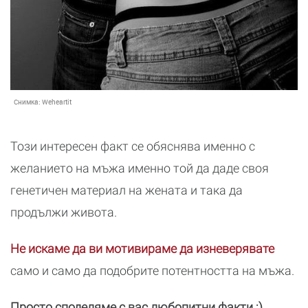
Снимка:
Weheartit
Този интересен факт се обяснява именно с
желанието на мъжа именно той да даде своя
генетичен материал на жената и така да
продължи живота.
Не искаме да ви мотивираме да изневерявате
само и само да подобрите потентността на мъжа.
Просто споделяме с вас любопитни факти ;)