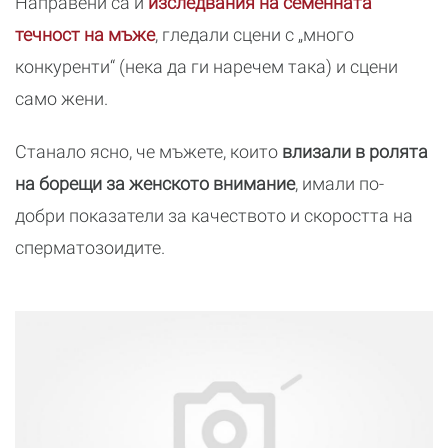
Направени са и
изследвания на семенната
течност на мъже
, гледали сцени с „много
конкуренти“ (нека да ги наречем така) и сцени
само жени.
Станало ясно, че мъжете, които
влизали в ролята
на борещи за женското внимание
, имали по-
добри показатели за качеството и скоростта на
сперматозоидите.