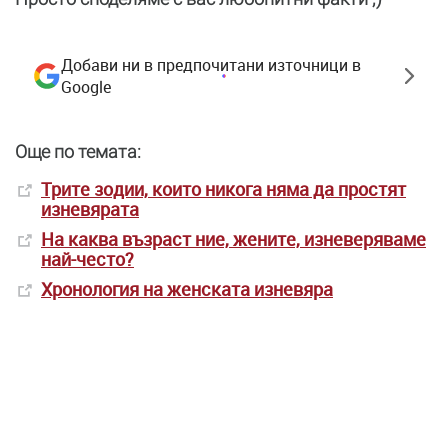
Добави ни в предпочитани източници в
Google
Още по темата:
Трите зодии, които никога няма да простят
изневярата
На каква възраст ние, жените, изневеряваме
най-често?
Хронология на женската изневяра