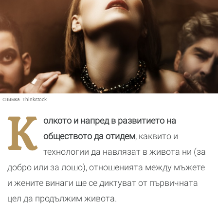
Снимка:
Thinkstock
К
олкото и напред в развитието на
обществото да отидем
, каквито и
технологии да навлязат в живота ни (за
добро или за лошо), отношенията между мъжете
и жените винаги ще се диктуват от първичната
цел да продължим живота.