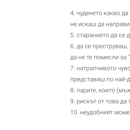
4. чуденето какво да
не искаш да направи
5. старанието да се
6. да се преструваш,
да не те помисли за 
7. натрапчивото чувс
представиш по най-
8. парите, които (м
9. рискът от това да
10. неудобният моме