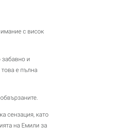
нимание с висок
о забавно и
 това е пълна
еобвързаните.
ка сензация, като
ията на Емили за