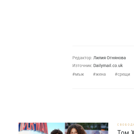
Редактор:
Лилия Огнянова
Източник:
Dailymail.co.uk
мъж
жена
срещи
СВОБОД
Том Х