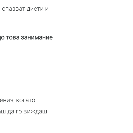
 спазват диети и
о това занимание
ения, когато
каш да го виждаш