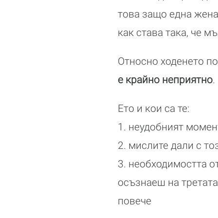
това защо една жена
как става така, че мъ
Относно ходенето по
е крайно неприятно
.
Ето и кои са те:
1. неудобният момен
2. мислите дали с т
3. необходимостта о
осъзнаеш на третата 
повече