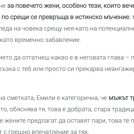
че
за повечето жени, особено тези, които веч
 по срещи се превръща в истинско мъчение
,
гледа на човека срещу нея като на потенциал
 като временно забавление.
ието да отгатнеш какво е в неговата глава – 
ръзка с теб или просто си прекарва неангажи
а сметката, Емили е категорична, че
мъжът тр
сто, обяснява тя, това е добрата, стара традиц
е жените предлагат да оставят пари, това те п
 с грешно впечатление за тях.