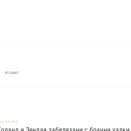
съвет
НО ВРЕМЕ
оланд и Зендая забелязани с брачни халки