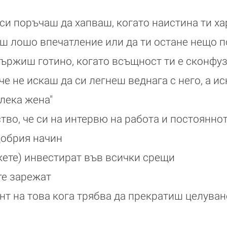
 си поръчаш да хапваш, когато наистина ти х
ш лошо впечатление или да ти остане нещо п
 държиш готино, когато всъщност ти е сконфу
 че не искаш да си легнеш веднага с него, а и
"лека жена"
тво, че си на интервю на работа и постоянно
добрия начин
ъжете) инвестират във всички срещи
 те зарежат
нт на това кога трябва да прекратиш целуван