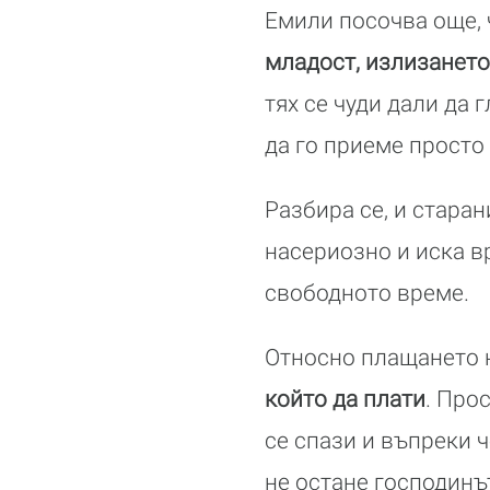
Емили посочва още, 
младост, излизането
тях се чуди дали да 
да го приеме просто
Разбира се, и старан
насериозно и иска в
свободното време.
Относно плащането н
който да плати
. Про
се спази и въпреки ч
не остане господинът