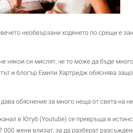
овечето необвързани ходенето по срещи е за
че някои си мислят, че то може да бъде мног
тът и блогър Емили Хартридж обяснява защо
 дава обяснение за много неща от света на н
канал в Ютуб (Youtube) се превръща в истинс
7 000 жени влизат, за да разберат разсъжден