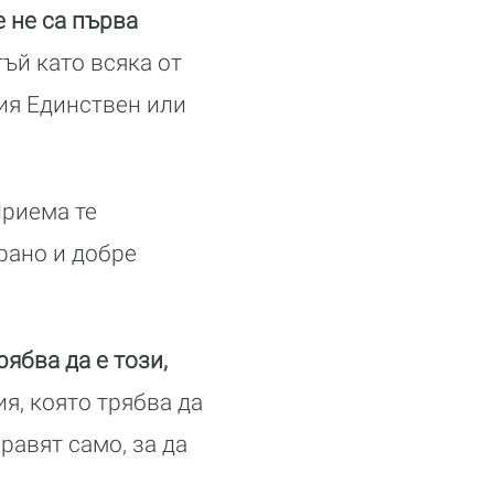
е не са първа
 тъй като всяка от
ния Единствен или
приема те
рано и добре
ябва да е този,
ия, която трябва да
равят само, за да