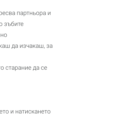
аресва партньора и
о зъбите
зно
скаш да изчакаш, за
то старание да се
ето и натискането