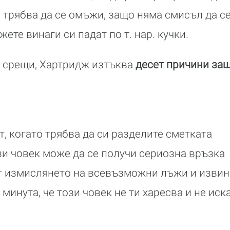
 трябва да се омъжи, защо няма смисъл да се
жете винаги си падат по т. нар. кучки.
 срещи, Хартридж изтъква
десет причини защ
т, когато трябва да си разделите сметката
ози човек може да се получи сериозна връзка
т измислянето на всевъзможни лъжи и извин
минута, че този човек не ти харесва и не ис